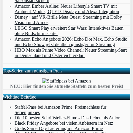
Saisonstart sichern
Amazon Ember Artline: Neuer Lifestyle Smart TV mit
Ambient‑Modus, QLED‑Display und Alexa‑Integration
Disney+ auf VR-Brille Meta Quest: Streaming mit Dolby
Vision und Atmos
LEGO Smart Play erweitert Star Wars: Interaktives Bauen
ohne Bildschirm startet
Amazon Echo Angebote 2026: Echo Dot Max, Echo Studio
und Echo Show jetzt deutlich günstiger für Streaming
HBO Max als Prime Video Channel: Neuer Streaming‑Start
in Deutschland und Österreich erklärt
Top-Serien zum günstigen Preis
NEU: Hier finden Sie aktuelle Staffeln zum besten Preis!
Wichtige Beiträge
Staffel-Pass bei Amazon Prime: Preisnachlass für
Serienjunkies
Die 10 besten Schriftsteller-Filme - Das Leben als Autor
Black Friday Angebote bei vielen Anbietern im Netz
Gratis Same-Day Lieferung mit Amazon Prime