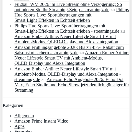
Fußball-WM 2026 im Live-Stream ohne Verzögerung: So
optimieren Sie Ihr Streaming-Setup - streamingz.de
zu
Philips
Hue Sports Live: Sportübertragungen mit
Smart‑Light‑Effekten in Echtzeit erleben
Philips Hue Sports Live: Sportübertragungen mit
Smart‑Light‑Effekten in Echtzeit erleben - streamingz.de
zu
Amazon Ember Artline: Neuer Lifestyle Smart TV mit
Ambient‑Modus, QLED‑Display und Alexa‑Integration
Amazon Frühlingsangebote 2026: Bis zu 45 % Rabatt zum
Saisonstart sichern - streamingz.de
zu
Amazon Ember Artline:
Neuer Lifestyle Smart TV mit Ambient‑Modus,
QLED‑Display und Alexa‑Integration
Amazon Ember Artline: Neuer Lifestyle Smart TV mit
Ambient‑Modus, QLED‑Display und Alexa‑Integration -
streamingz.de
zu
Amazon Echo Angebote 2026: Echo Dot
Max, Echo Studio und Echo Show jetzt deutlich günstiger für
Streaming
Kategorien
Allgemein
Amazon Prime Instant Video
Apps
Fernsehen