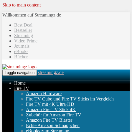
Skip to main content
Willkommen auf Streamingz.de
Best Deal
Bestseller
Streaming
Video Prime
Journals
eBooks
Bücher
streamingz.de
Toggle navigation
Home
Fire TV
Amazon Hardware
Fire TV Cube und Fire TV Sticks im Vergleich
Fire TV mit 4K Ultra-HD
Amazon Fire TV Stick 4K
Zubehör für Amazon Fire TV
Amazon Fire TV Blaster
Echte Amazon Schnäppchen
eBooks zum Streaming