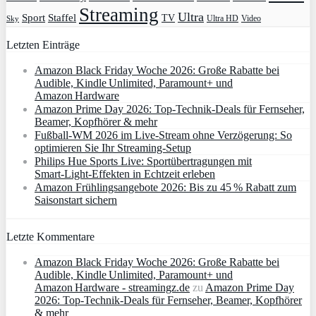
Streaming
Ultra
Sport
Staffel
TV
Ultra HD
Video
Sky
Letzten Einträge
Amazon Black Friday Woche 2026: Große Rabatte bei
Audible, Kindle Unlimited, Paramount+ und
Amazon Hardware
Amazon Prime Day 2026: Top-Technik-Deals für Fernseher,
Beamer, Kopfhörer & mehr
Fußball-WM 2026 im Live-Stream ohne Verzögerung: So
optimieren Sie Ihr Streaming-Setup
Philips Hue Sports Live: Sportübertragungen mit
Smart‑Light‑Effekten in Echtzeit erleben
Amazon Frühlingsangebote 2026: Bis zu 45 % Rabatt zum
Saisonstart sichern
Letzte Kommentare
Amazon Black Friday Woche 2026: Große Rabatte bei
Audible, Kindle Unlimited, Paramount+ und
Amazon Hardware - streamingz.de
zu
Amazon Prime Day
2026: Top-Technik-Deals für Fernseher, Beamer, Kopfhörer
& mehr