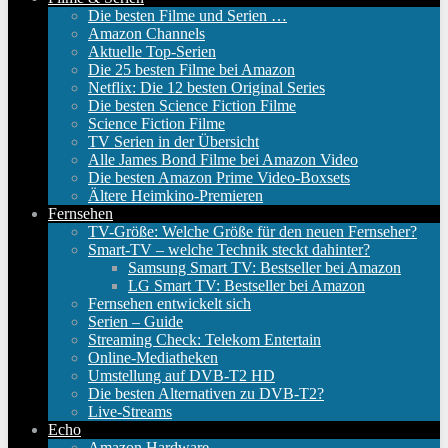
Die besten Filme und Serien …
Amazon Channels
Aktuelle Top-Serien
Die 25 besten Filme bei Amazon
Netflix: Die 12 besten Original Series
Die besten Science Fiction Filme
Science Fiction Filme
TV Serien in der Übersicht
Alle James Bond Filme bei Amazon Video
Die besten Amazon Prime Video-Boxsets
Ältere Heimkino-Premieren
Fernsehen
TV-Größe: Welche Größe für den neuen Fernseher?
Smart-TV – welche Technik steckt dahinter?
Samsung Smart TV: Bestseller bei Amazon
LG Smart TV: Bestseller bei Amazon
Fernsehen entwickelt sich
Serien – Guide
Streaming Check: Telekom Entertain
Online-Mediatheken
Umstellung auf DVB-T2 HD
Die besten Alternativen zu DVB-T2?
Live-Streams
Echo
Amazon Hardware