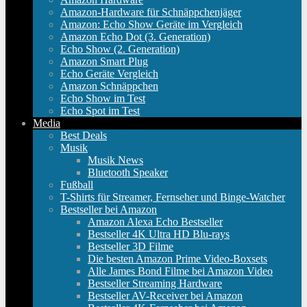
Amazon-Hardware für Schnäppchenjäger
Amazon: Echo Show Geräte im Vergleich
Amazon Echo Dot (3. Generation)
Echo Show (2. Generation)
Amazon Smart Plug
Echo Geräte Vergleich
Amazon Schnäppchen
Echo Show im Test
Echo Spot im Test
Media
Best Deals
Musik
Musik News
Bluetooth Speaker
Fußball
T-Shirts für Streamer, Fernseher und Binge-Watcher
Bestseller bei Amazon
Amazon Alexa Echo Bestseller
Bestseller 4K Ultra HD Blu-rays
Bestseller 3D Filme
Die besten Amazon Prime Video-Boxsets
Alle James Bond Filme bei Amazon Video
Bestseller Streaming Hardware
Bestseller AV-Receiver bei Amazon