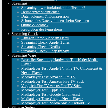
Streaming
Streaming – wie funktioniert die Technik?
Heimnetzwerk einrichten
Datenvolumen & Kompression
Schonen des Datenvolumens beim Streamen
Online-Videothek
Revolution des Fernsehens
Streaming Check
Amazon Prime Video im Detail
Streaming Check: Apple iTunes
Streaming Check: Netflix
Streaming Check: Snap by Sky
Streaming Ware
Bestseller Streaming Hardware: Top 10 der Media
Player
Mediaplayer Test: Apple TV, Fire TV, Chromecast &
Nexus Player
MediaPlayer Test: Amazon Fire TV
Mediaplayer Test: Amazon Fire TV Stick
Vergleich Fire TV versus Fire TV Stick
Mediaplayer Test: Apple TV
Mediaplayer Test: Google Chromecast
Mediaplayer Text: Google Nexus Player
Mediaplayer Test: Nvidia Shield Android TV
Filme & Serien