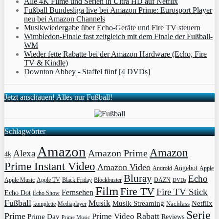
Alle 4K Filme und Serien in Ultra HD auf Netflix
Fußball Bundesliga live bei Amazon Prime: Eurosport Player
neu bei Amazon Channels
Musikwiedergabe über Echo-Geräte und Fire TV steuern
Wimbledon-Finale fast zeitgleich mit dem Finale der Fußball-
WM
Wieder fette Rabatte bei der Amazon Hardware (Echo, Fire
TV & Kindle)
Downton Abbey - Staffel fünf [4 DVDs]
Jetzt anschauen! Alles nur Fußball!
Schlagwörter
Amazon
Amazon
Amazon Prime
Alexa
4k
Prime Instant Video
Amazon Video
Angebot
Apple
Android
Bluray
Echo
Apple Music
Apple TV
Blockbuster
DAZN
Black Friday
DVDs
Film
Fire TV
Fire TV Stick
Fernsehen
Echo Dot
Echo Show
Fußball
Musik
Musik Streaming
Netflix
Mediaplayer
Nachlass
komplette
Serie
Prime
Rabatt
Prime Video
Prime Day
Reviews
Prime Music