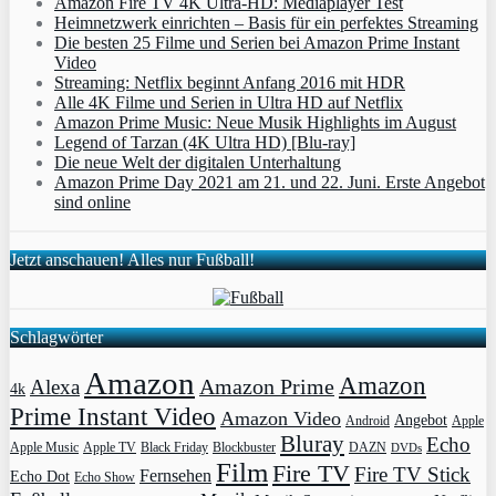
Amazon Fire TV 4K Ultra-HD: Mediaplayer Test
Heimnetzwerk einrichten – Basis für ein perfektes Streaming
Die besten 25 Filme und Serien bei Amazon Prime Instant
Video
Streaming: Netflix beginnt Anfang 2016 mit HDR
Alle 4K Filme und Serien in Ultra HD auf Netflix
Amazon Prime Music: Neue Musik Highlights im August
Legend of Tarzan (4K Ultra HD) [Blu-ray]
Die neue Welt der digitalen Unterhaltung
Amazon Prime Day 2021 am 21. und 22. Juni. Erste Angebot
sind online
Jetzt anschauen! Alles nur Fußball!
Schlagwörter
Amazon
Amazon
Amazon Prime
Alexa
4k
Prime Instant Video
Amazon Video
Angebot
Apple
Android
Bluray
Echo
Apple Music
Apple TV
Blockbuster
DAZN
Black Friday
DVDs
Film
Fire TV
Fire TV Stick
Fernsehen
Echo Dot
Echo Show