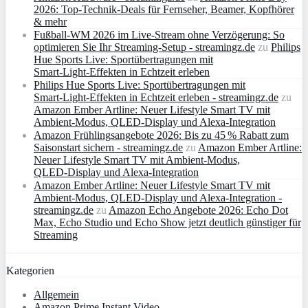
2026: Top-Technik-Deals für Fernseher, Beamer, Kopfhörer
& mehr
Fußball-WM 2026 im Live-Stream ohne Verzögerung: So
optimieren Sie Ihr Streaming-Setup - streamingz.de
zu
Philips
Hue Sports Live: Sportübertragungen mit
Smart‑Light‑Effekten in Echtzeit erleben
Philips Hue Sports Live: Sportübertragungen mit
Smart‑Light‑Effekten in Echtzeit erleben - streamingz.de
zu
Amazon Ember Artline: Neuer Lifestyle Smart TV mit
Ambient‑Modus, QLED‑Display und Alexa‑Integration
Amazon Frühlingsangebote 2026: Bis zu 45 % Rabatt zum
Saisonstart sichern - streamingz.de
zu
Amazon Ember Artline:
Neuer Lifestyle Smart TV mit Ambient‑Modus,
QLED‑Display und Alexa‑Integration
Amazon Ember Artline: Neuer Lifestyle Smart TV mit
Ambient‑Modus, QLED‑Display und Alexa‑Integration -
streamingz.de
zu
Amazon Echo Angebote 2026: Echo Dot
Max, Echo Studio und Echo Show jetzt deutlich günstiger für
Streaming
Kategorien
Allgemein
Amazon Prime Instant Video