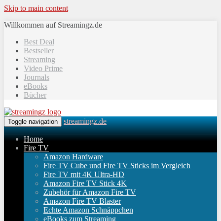
Skip to main content
Willkommen auf Streamingz.de
Best Deal
Bestseller
Streaming
Video Prime
Journals
eBooks
Bücher
streamingz.de
Toggle navigation
Home
Fire TV
Amazon Hardware
Fire TV Cube und Fire TV Sticks im Vergleich
Fire TV mit 4K Ultra-HD
Amazon Fire TV Stick 4K
Zubehör für Amazon Fire TV
Amazon Fire TV Blaster
Echte Amazon Schnäppchen
eBooks zum Streaming