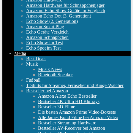
Amazon-Hardware für Schnäppchenjäger
Amazon: Echo Show Geräte im Vergleich
Amazon Echo Dot (3. Generation)
Echo Show (2. Generation)
Amazon Smart Plug
Echo Geräte Vergleich
Amazon Schnäppchen
Echo Show im Test
Echo Spot im Test
Media
Best Deals
Musik
Musik News
Bluetooth Speaker
Fußball
T-Shirts für Streamer, Fernseher und Binge-Watcher
Bestseller bei Amazon
Amazon Alexa Echo Bestseller
Bestseller 4K Ultra HD Blu-rays
Bestseller 3D Filme
Die besten Amazon Prime Video-Boxsets
Alle James Bond Filme bei Amazon Video
Bestseller Streaming Hardware
Bestseller AV-Receiver bei Amazon