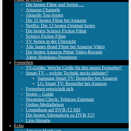
Die besten Filme und Serien …
Amazon Channels
Aktuelle Top-Serien
Die 25 besten Filme bei Amazon
Netflix: Die 12 besten Original Series
Die besten Science Fiction Filme
Science Fiction Filme
TV Serien in der Übersicht
Alle James Bond Filme bei Amazon Video
Die besten Amazon Prime Video-Boxsets
Ältere Heimkino-Premieren
Fernsehen
TV-Größe: Welche Größe für den neuen Fernseher?
Smart-TV – welche Technik steckt dahinter?
Samsung Smart TV: Bestseller bei Amazon
LG Smart TV: Bestseller bei Amazon
Fernsehen entwickelt sich
Serien – Guide
Streaming Check: Telekom Entertain
Online-Mediatheken
Umstellung auf DVB-T2 HD
Die besten Alternativen zu DVB-T2?
Live-Streams
Echo
Amazon Hardware