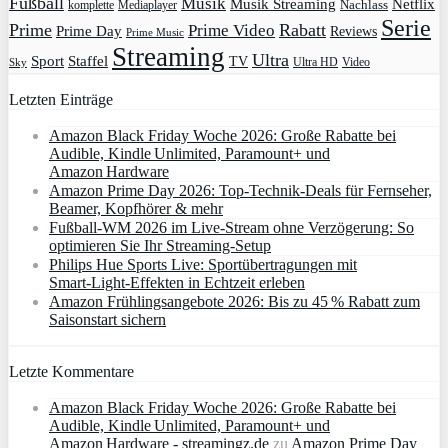
Fußball
Musik
Musik Streaming
Netflix
Mediaplayer
Nachlass
komplette
Serie
Prime
Rabatt
Prime Video
Prime Day
Reviews
Prime Music
Streaming
Ultra
Sport
Staffel
TV
Ultra HD
Video
Sky
Letzten Einträge
Amazon Black Friday Woche 2026: Große Rabatte bei
Audible, Kindle Unlimited, Paramount+ und
Amazon Hardware
Amazon Prime Day 2026: Top-Technik-Deals für Fernseher,
Beamer, Kopfhörer & mehr
Fußball-WM 2026 im Live-Stream ohne Verzögerung: So
optimieren Sie Ihr Streaming-Setup
Philips Hue Sports Live: Sportübertragungen mit
Smart‑Light‑Effekten in Echtzeit erleben
Amazon Frühlingsangebote 2026: Bis zu 45 % Rabatt zum
Saisonstart sichern
Letzte Kommentare
Amazon Black Friday Woche 2026: Große Rabatte bei
Audible, Kindle Unlimited, Paramount+ und
Amazon Hardware - streamingz.de
zu
Amazon Prime Day