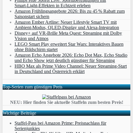
Philips Hue Sports Live: Sportübertragungen mit
Smart‑Light‑Effekten in Echtzeit erleben
Amazon Frühlingsangebote 2026: Bis zu 45 % Rabatt zum
Saisonstart sichern
Amazon Ember Artline: Neuer Lifestyle Smart TV mit
Ambient‑Modus, QLED‑Display und Alexa‑Integration
Disney+ auf VR-Brille Meta Quest: Streaming mit Dolby
Vision und Atmos
LEGO Smart Play erweitert Star Wars: Interaktives Bauen
ohne Bildschirm startet
Amazon Echo Angebote 2026: Echo Dot Max, Echo Studio
und Echo Show jetzt deutlich günstiger für Streaming
HBO Max als Prime Video Channel: Neuer Streaming‑Start
in Deutschland und Österreich erklärt
Top-Serien zum günstigen Preis
NEU: Hier finden Sie aktuelle Staffeln zum besten Preis!
Wichtige Beiträge
Staffel-Pass bei Amazon Prime: Preisnachlass für
Serienjunkies