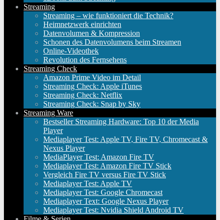
Streaming
Streaming – wie funktioniert die Technik?
Heimnetzwerk einrichten
Datenvolumen & Kompression
Schonen des Datenvolumens beim Streamen
Online-Videothek
Revolution des Fernsehens
Streaming Check
Amazon Prime Video im Detail
Streaming Check: Apple iTunes
Streaming Check: Netflix
Streaming Check: Snap by Sky
Streaming Ware
Bestseller Streaming Hardware: Top 10 der Media
Player
Mediaplayer Test: Apple TV, Fire TV, Chromecast &
Nexus Player
MediaPlayer Test: Amazon Fire TV
Mediaplayer Test: Amazon Fire TV Stick
Vergleich Fire TV versus Fire TV Stick
Mediaplayer Test: Apple TV
Mediaplayer Test: Google Chromecast
Mediaplayer Text: Google Nexus Player
Mediaplayer Test: Nvidia Shield Android TV
Filme & Serien