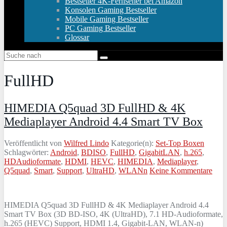
Bestseller 4K-Fernseher bei Amazon
Konsolen Gaming Bestseller
Mobile Gaming Bestseller
PC Gaming Bestseller
Glossar
FullHD
HIMEDIA Q5quad 3D FullHD & 4K
Mediaplayer Android 4.4 Smart TV Box
Veröffentlicht von
Wilfred Lindo
Kategorie(n):
Set-Top Boxen
Schlagwörter:
Android
,
BDISO
,
FullHD
,
GigabitLAN
,
h.265
,
HDAudioformate
,
HDMI
,
HEVC
,
HIMEDIA
,
Mediaplayer
,
Q5quad
,
Smart
,
Support
,
UltraHD
,
WLANn
Keine Kommentare
HIMEDIA Q5quad 3D FullHD & 4K Mediaplayer Android 4.4
Smart TV Box (3D BD-ISO, 4K (UltraHD), 7.1 HD-Audioformate,
h.265 (HEVC) Support, HDMI 1.4, Gigabit-LAN, WLAN-n)