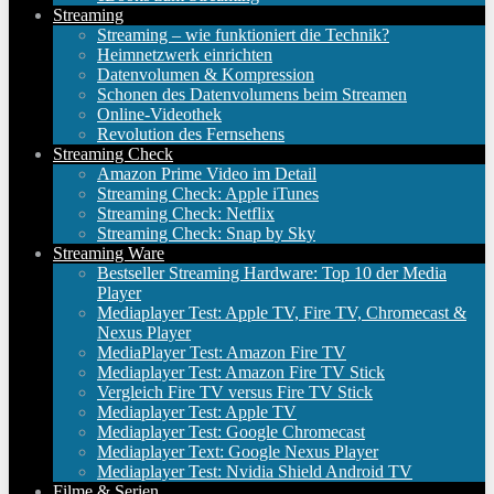
Streaming
Streaming – wie funktioniert die Technik?
Heimnetzwerk einrichten
Datenvolumen & Kompression
Schonen des Datenvolumens beim Streamen
Online-Videothek
Revolution des Fernsehens
Streaming Check
Amazon Prime Video im Detail
Streaming Check: Apple iTunes
Streaming Check: Netflix
Streaming Check: Snap by Sky
Streaming Ware
Bestseller Streaming Hardware: Top 10 der Media
Player
Mediaplayer Test: Apple TV, Fire TV, Chromecast &
Nexus Player
MediaPlayer Test: Amazon Fire TV
Mediaplayer Test: Amazon Fire TV Stick
Vergleich Fire TV versus Fire TV Stick
Mediaplayer Test: Apple TV
Mediaplayer Test: Google Chromecast
Mediaplayer Text: Google Nexus Player
Mediaplayer Test: Nvidia Shield Android TV
Filme & Serien