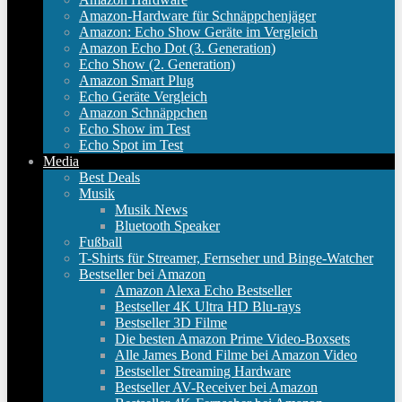
Amazon-Hardware für Schnäppchenjäger
Amazon: Echo Show Geräte im Vergleich
Amazon Echo Dot (3. Generation)
Echo Show (2. Generation)
Amazon Smart Plug
Echo Geräte Vergleich
Amazon Schnäppchen
Echo Show im Test
Echo Spot im Test
Media
Best Deals
Musik
Musik News
Bluetooth Speaker
Fußball
T-Shirts für Streamer, Fernseher und Binge-Watcher
Bestseller bei Amazon
Amazon Alexa Echo Bestseller
Bestseller 4K Ultra HD Blu-rays
Bestseller 3D Filme
Die besten Amazon Prime Video-Boxsets
Alle James Bond Filme bei Amazon Video
Bestseller Streaming Hardware
Bestseller AV-Receiver bei Amazon