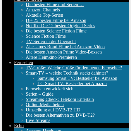
Die besten Filme und Serien …
Amazon Channels
Aktuelle Top-Serien
Die 25 besten Filme bei Amazon
Netflix: Die 12 besten Original Series
Die besten Science Fiction Filme
Science Fiction Filme
TV Serien in der Übersicht
Alle James Bond Filme bei Amazon Video
Die besten Amazon Prime Video-Boxsets
Ältere Heimkino-Premieren
Fernsehen
TV-Größe: Welche Größe für den neuen Fernseher?
Smart-TV – welche Technik steckt dahinter?
Samsung Smart TV: Bestseller bei Amazon
LG Smart TV: Bestseller bei Amazon
Fernsehen entwickelt sich
Serien – Guide
Streaming Check: Telekom Entertain
Online-Mediatheken
Umstellung auf DVB-T2 HD
Die besten Alternativen zu DVB-T2?
Live-Streams
Echo
Amazon Hardware