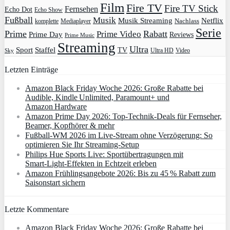
Film
Fire TV
Fire TV Stick
Fernsehen
Echo Dot
Echo Show
Fußball
Musik
Musik Streaming
Netflix
Mediaplayer
Nachlass
komplette
Serie
Prime
Rabatt
Prime Video
Prime Day
Reviews
Prime Music
Streaming
Ultra
Sport
Staffel
TV
Ultra HD
Video
Sky
Letzten Einträge
Amazon Black Friday Woche 2026: Große Rabatte bei
Audible, Kindle Unlimited, Paramount+ und
Amazon Hardware
Amazon Prime Day 2026: Top-Technik-Deals für Fernseher,
Beamer, Kopfhörer & mehr
Fußball-WM 2026 im Live-Stream ohne Verzögerung: So
optimieren Sie Ihr Streaming-Setup
Philips Hue Sports Live: Sportübertragungen mit
Smart‑Light‑Effekten in Echtzeit erleben
Amazon Frühlingsangebote 2026: Bis zu 45 % Rabatt zum
Saisonstart sichern
Letzte Kommentare
Amazon Black Friday Woche 2026: Große Rabatte bei