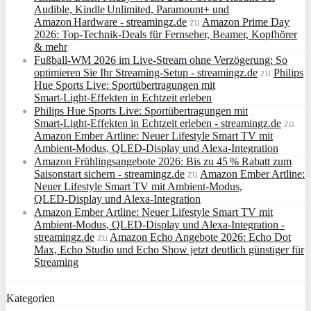
Audible, Kindle Unlimited, Paramount+ und
Amazon Hardware - streamingz.de
zu
Amazon Prime Day
2026: Top-Technik-Deals für Fernseher, Beamer, Kopfhörer
& mehr
Fußball-WM 2026 im Live-Stream ohne Verzögerung: So
optimieren Sie Ihr Streaming-Setup - streamingz.de
zu
Philips
Hue Sports Live: Sportübertragungen mit
Smart‑Light‑Effekten in Echtzeit erleben
Philips Hue Sports Live: Sportübertragungen mit
Smart‑Light‑Effekten in Echtzeit erleben - streamingz.de
zu
Amazon Ember Artline: Neuer Lifestyle Smart TV mit
Ambient‑Modus, QLED‑Display und Alexa‑Integration
Amazon Frühlingsangebote 2026: Bis zu 45 % Rabatt zum
Saisonstart sichern - streamingz.de
zu
Amazon Ember Artline:
Neuer Lifestyle Smart TV mit Ambient‑Modus,
QLED‑Display und Alexa‑Integration
Amazon Ember Artline: Neuer Lifestyle Smart TV mit
Ambient‑Modus, QLED‑Display und Alexa‑Integration -
streamingz.de
zu
Amazon Echo Angebote 2026: Echo Dot
Max, Echo Studio und Echo Show jetzt deutlich günstiger für
Streaming
Kategorien