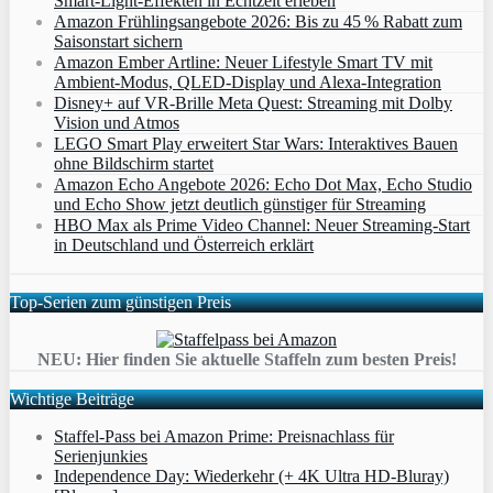
Smart‑Light‑Effekten in Echtzeit erleben
Amazon Frühlingsangebote 2026: Bis zu 45 % Rabatt zum
Saisonstart sichern
Amazon Ember Artline: Neuer Lifestyle Smart TV mit
Ambient‑Modus, QLED‑Display und Alexa‑Integration
Disney+ auf VR-Brille Meta Quest: Streaming mit Dolby
Vision und Atmos
LEGO Smart Play erweitert Star Wars: Interaktives Bauen
ohne Bildschirm startet
Amazon Echo Angebote 2026: Echo Dot Max, Echo Studio
und Echo Show jetzt deutlich günstiger für Streaming
HBO Max als Prime Video Channel: Neuer Streaming‑Start
in Deutschland und Österreich erklärt
Top-Serien zum günstigen Preis
NEU: Hier finden Sie aktuelle Staffeln zum besten Preis!
Wichtige Beiträge
Staffel-Pass bei Amazon Prime: Preisnachlass für
Serienjunkies
Independence Day: Wiederkehr (+ 4K Ultra HD-Bluray)