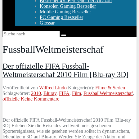
Bestseller 4K-Fernseher bei Amazon
Konsolen Gaming Bestseller
Mobile Gaming Bestseller
PC Gaming Bestseller
Glossar
FussballWeltmeisterschaf
Der offizielle FIFA Fussball-
Weltmeisterschaf 2010 Film [Blu-ray 3D]
Veröffentlicht von
Wilfred Lindo
Kategorie(n):
Filme & Serien
Schlagwörter:
2010
,
Bluray
,
FIFA
,
Film
,
FussballWeltmeisterschaf
,
offizielle
Keine Kommentare
Der offizielle FIFA Fussball-Weltmeisterschaf 2010 Film [Blu-ray
3D] Erleben Sie die Reise des weltweit meistgesehenen
Sportereignisses, wie sie gesehen werden sollte: in dynamischem,
lebendigem 3D auf Blu-ray. Werden Sie Zeuge der Aktion und