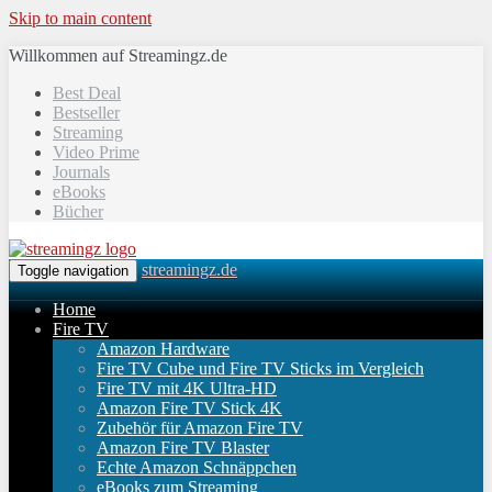
Skip to main content
Willkommen auf Streamingz.de
Best Deal
Bestseller
Streaming
Video Prime
Journals
eBooks
Bücher
streamingz.de
Toggle navigation
Home
Fire TV
Amazon Hardware
Fire TV Cube und Fire TV Sticks im Vergleich
Fire TV mit 4K Ultra-HD
Amazon Fire TV Stick 4K
Zubehör für Amazon Fire TV
Amazon Fire TV Blaster
Echte Amazon Schnäppchen
eBooks zum Streaming