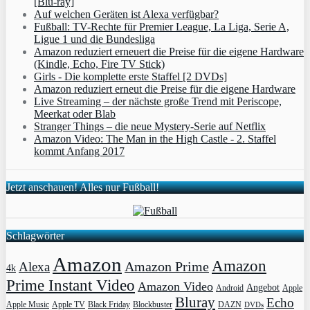
[Blu-ray]
Auf welchen Geräten ist Alexa verfügbar?
Fußball: TV-Rechte für Premier League, La Liga, Serie A,
Ligue 1 und die Bundesliga
Amazon reduziert erneuert die Preise für die eigene Hardware
(Kindle, Echo, Fire TV Stick)
Girls - Die komplette erste Staffel [2 DVDs]
Amazon reduziert erneut die Preise für die eigene Hardware
Live Streaming – der nächste große Trend mit Periscope,
Meerkat oder Blab
Stranger Things – die neue Mystery-Serie auf Netflix
Amazon Video: The Man in the High Castle - 2. Staffel
kommt Anfang 2017
Jetzt anschauen! Alles nur Fußball!
Schlagwörter
Amazon
Amazon
Amazon Prime
Alexa
4k
Prime Instant Video
Amazon Video
Angebot
Apple
Android
Bluray
Echo
Apple Music
Apple TV
Blockbuster
DAZN
Black Friday
DVDs