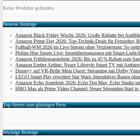
Keine Produkte gefunden.
Neueste Beiträge
Amazon Black Friday Woche 2026: Große Rabatte bei Audibl
Amazon Prime Day 2026: Top-Technik-Deals für Fernseher, 
Fußball-WM 2026 im Live-Stream ohne Verzögerung: So optimi
Philips Hue Sports Live: Sportübertragungen mit Smart‑Light‑E
Amazon Frühlingsangebote 2026: Bis zu 45 % Rabatt zum Saiso
Amazon Ember Artline: Neuer Lifestyle Smart TV mit Ambien
Disney+ auf VR-Brille Meta Quest: Streaming mit Dolby Visi
LEGO Smart Play erweitert Star Wars: Interaktives Bauen ohne 
Amazon Echo Angebote 2026: Echo Dot Max, Echo Studio und E
HBO Max als Prime Video Channel: Neuer Streaming‑Start in D
Top-Serien zum günstigen Preis
Wichtige Beiträge