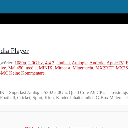
dia Player
wörter:
1080p
,
2.0GHz
,
4.4.2
,
ähnlich
,
Amlogic
,
Android
,
AppleTV
,
ive
,
Mali450
,
media
,
MINIX
,
Miracast
,
Mitternacht
,
MX2REF
,
MX3S
BMC
Keine Kommentare
4K – Superfast Amlogic S802 2.0Ghz Quad Core A9 CPU – Leistungs
otball, Cricket, Sport, Kino, Kinder-Inhalt ähnlich G-Box Mitterna