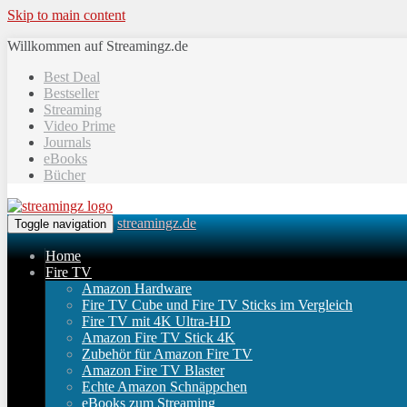
Skip to main content
Willkommen auf Streamingz.de
Best Deal
Bestseller
Streaming
Video Prime
Journals
eBooks
Bücher
streamingz.de
Toggle navigation
Home
Fire TV
Amazon Hardware
Fire TV Cube und Fire TV Sticks im Vergleich
Fire TV mit 4K Ultra-HD
Amazon Fire TV Stick 4K
Zubehör für Amazon Fire TV
Amazon Fire TV Blaster
Echte Amazon Schnäppchen
eBooks zum Streaming