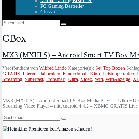
Mobile Gaming Bestseller
PC Gaming Bestseller
Glossar
GBox
MX3 (MXIII S) – Android Smart TV Box Me
Veröffentlicht von
Wilfred Lindo
Kategorie(n):
Set-Top Boxen
Schlag
GRATIS
,
Internet
,
Jailbroken
,
KinderInhalt
,
Kino
,
Leistungsstarker
,
L
Streaming
,
Superfast
,
Tronsmart
,
Ultra
,
Video
,
Wifi
,
WifiAnzeige
,
X
MX3 (MXIII S) – Android Smart TV Box Media Player – Ultra HD 
Streaming Video Player – mit Android 4.4.2 – XBMC GRATIS Live Fo