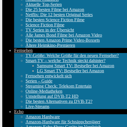
Aktuelle Top-Serien
Die 25 besten Filme bei Amazon
Netflix: Die 12 besten Original Series
Die besten Science Fiction Filme
Science Fiction Filme
TV Serien in der Übersicht
Alle James Bond Filme bei Amazon Video
Die besten Amazon Prime Video-Boxsets
Ältere Heimkino-Premieren
Fernsehen
TV-Größe: Welche Größe für den neuen Fernseher?
Smart-TV – welche Technik steckt dahinter?
Samsung Smart TV: Bestseller bei Amazon
LG Smart TV: Bestseller bei Amazon
Fernsehen entwickelt sich
Serien – Guide
Streaming Check: Telekom Entertain
Online-Mediatheken
Umstellung auf DVB-T2 HD
Die besten Alternativen zu DVB-T2?
Live-Streams
Echo
Amazon Hardware
Amazon-Hardware für Schnäppchenjäger
Amazon: Echo Show Geräte im Vergleich