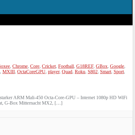
Boxee
,
Chrome
,
Core
,
Cricket
,
Football
,
G18REF
,
GBox
,
Google
,
,
MXIII
,
OctaCoreGPU
,
player
,
Quad
,
Roku
,
S802
,
Smart
,
Sport
,
starker ARM Mali-450 Octa-Core-GPU – Internet 1080p HD WiFi
cht, G-Box Mitternacht MX2, […]