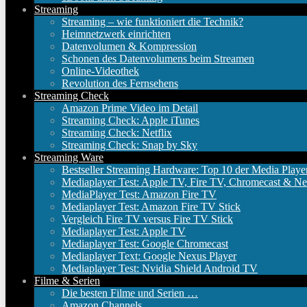
Streaming
Streaming – wie funktioniert die Technik?
Heimnetzwerk einrichten
Datenvolumen & Kompression
Schonen des Datenvolumens beim Streamen
Online-Videothek
Revolution des Fernsehens
Streaming Check
Amazon Prime Video im Detail
Streaming Check: Apple iTunes
Streaming Check: Netflix
Streaming Check: Snap by Sky
Streaming Ware
Bestseller Streaming Hardware: Top 10 der Media Playe
Mediaplayer Test: Apple TV, Fire TV, Chromecast & Ne
MediaPlayer Test: Amazon Fire TV
Mediaplayer Test: Amazon Fire TV Stick
Vergleich Fire TV versus Fire TV Stick
Mediaplayer Test: Apple TV
Mediaplayer Test: Google Chromecast
Mediaplayer Text: Google Nexus Player
Mediaplayer Test: Nvidia Shield Android TV
Filme & Serien
Die besten Filme und Serien …
Amazon Channels