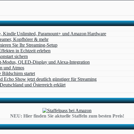
e, Kindle Unlimited, Paramount+ und Amazon Hardware
Beamer, Kopfhörer & mehr
eren Sie Ihr Streaming-Setup
ffekten in Echtzeit erleben
nstart sichern
t‑Modus, QLED‑Display und Alexa‑Integration
on und Atmos
Bildschirm startet
cho Show jetzt deutlich günstiger für Streaming
eutschland und Österreich erklärt
NEU: Hier finden Sie aktuelle Staffeln zum besten Preis!