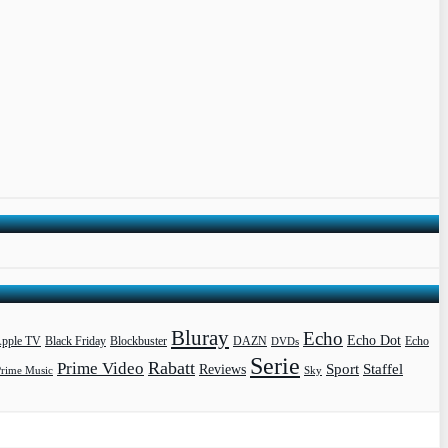
Bluray
Echo
Echo Dot
pple TV
Blockbuster
DAZN
Black Friday
DVDs
Echo
Serie
Rabatt
Prime Video
Sport
Staffel
Reviews
Prime Music
Sky