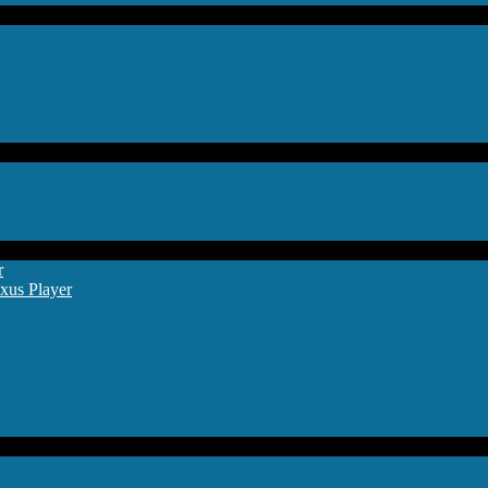
r
xus Player