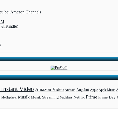
 neu bei Amazon Channels
-WM
V & Kindle)
V
Instant Video
Amazon Video
Angebot
Apple
Apple Music
A
Android
Prime
Musik
Musik Streaming
Netflix
Prime Day
Mediaplayer
Nachlass
e