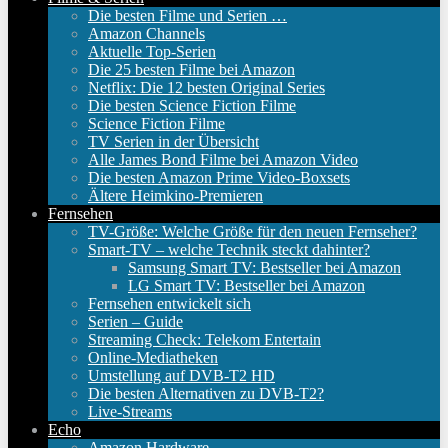
Die besten Filme und Serien …
Amazon Channels
Aktuelle Top-Serien
Die 25 besten Filme bei Amazon
Netflix: Die 12 besten Original Series
Die besten Science Fiction Filme
Science Fiction Filme
TV Serien in der Übersicht
Alle James Bond Filme bei Amazon Video
Die besten Amazon Prime Video-Boxsets
Ältere Heimkino-Premieren
Fernsehen
TV-Größe: Welche Größe für den neuen Fernseher?
Smart-TV – welche Technik steckt dahinter?
Samsung Smart TV: Bestseller bei Amazon
LG Smart TV: Bestseller bei Amazon
Fernsehen entwickelt sich
Serien – Guide
Streaming Check: Telekom Entertain
Online-Mediatheken
Umstellung auf DVB-T2 HD
Die besten Alternativen zu DVB-T2?
Live-Streams
Echo
Amazon Hardware