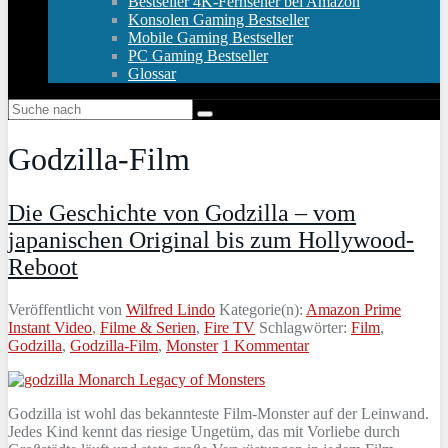
Bestseller 4K-Fernseher bei Amazon
Konsolen Gaming Bestseller
Mobile Gaming Bestseller
PC Gaming Bestseller
Glossar
Godzilla-Film
Die Geschichte von Godzilla – vom
japanischen Original bis zum Hollywood-
Reboot
Veröffentlicht von
Wilfred Lindo
Kategorie(n):
Amazon Prime
Instant Video
,
Filme & Serien
,
Fire TV
Schlagwörter:
Film
,
Godzilla
,
Godzilla-Film
,
Monster
1 Kommentar
Godzilla ist wohl das bekannteste Film-Monster auf der Leinwand.
Jedes Kind kennt das riesige Ungetüm, das mit Vorliebe durch