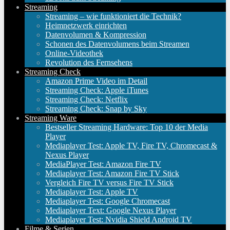
Streaming
Streaming – wie funktioniert die Technik?
Heimnetzwerk einrichten
Datenvolumen & Kompression
Schonen des Datenvolumens beim Streamen
Online-Videothek
Revolution des Fernsehens
Streaming Check
Amazon Prime Video im Detail
Streaming Check: Apple iTunes
Streaming Check: Netflix
Streaming Check: Snap by Sky
Streaming Ware
Bestseller Streaming Hardware: Top 10 der Media
Player
Mediaplayer Test: Apple TV, Fire TV, Chromecast &
Nexus Player
MediaPlayer Test: Amazon Fire TV
Mediaplayer Test: Amazon Fire TV Stick
Vergleich Fire TV versus Fire TV Stick
Mediaplayer Test: Apple TV
Mediaplayer Test: Google Chromecast
Mediaplayer Text: Google Nexus Player
Mediaplayer Test: Nvidia Shield Android TV
Filme & Serien