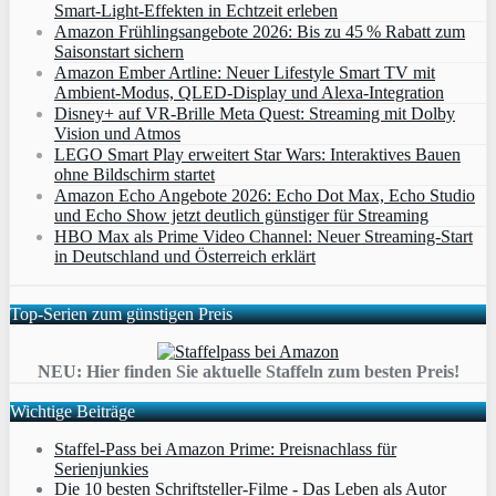
Smart‑Light‑Effekten in Echtzeit erleben
Amazon Frühlingsangebote 2026: Bis zu 45 % Rabatt zum
Saisonstart sichern
Amazon Ember Artline: Neuer Lifestyle Smart TV mit
Ambient‑Modus, QLED‑Display und Alexa‑Integration
Disney+ auf VR-Brille Meta Quest: Streaming mit Dolby
Vision und Atmos
LEGO Smart Play erweitert Star Wars: Interaktives Bauen
ohne Bildschirm startet
Amazon Echo Angebote 2026: Echo Dot Max, Echo Studio
und Echo Show jetzt deutlich günstiger für Streaming
HBO Max als Prime Video Channel: Neuer Streaming‑Start
in Deutschland und Österreich erklärt
Top-Serien zum günstigen Preis
NEU: Hier finden Sie aktuelle Staffeln zum besten Preis!
Wichtige Beiträge
Staffel-Pass bei Amazon Prime: Preisnachlass für
Serienjunkies
Die 10 besten Schriftsteller-Filme - Das Leben als Autor