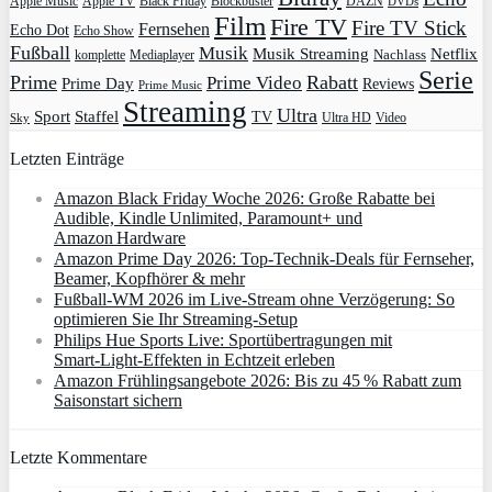
Apple Music
Apple TV
Blockbuster
DAZN
Black Friday
DVDs
Film
Fire TV
Fire TV Stick
Fernsehen
Echo Dot
Echo Show
Fußball
Musik
Musik Streaming
Netflix
Mediaplayer
Nachlass
komplette
Serie
Prime
Rabatt
Prime Video
Prime Day
Reviews
Prime Music
Streaming
Ultra
Sport
Staffel
TV
Ultra HD
Video
Sky
Letzten Einträge
Amazon Black Friday Woche 2026: Große Rabatte bei
Audible, Kindle Unlimited, Paramount+ und
Amazon Hardware
Amazon Prime Day 2026: Top-Technik-Deals für Fernseher,
Beamer, Kopfhörer & mehr
Fußball-WM 2026 im Live-Stream ohne Verzögerung: So
optimieren Sie Ihr Streaming-Setup
Philips Hue Sports Live: Sportübertragungen mit
Smart‑Light‑Effekten in Echtzeit erleben
Amazon Frühlingsangebote 2026: Bis zu 45 % Rabatt zum
Saisonstart sichern
Letzte Kommentare