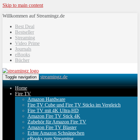
Skip to main content
Willkommen auf Streamingz.de
Best Deal
Bestseller
Streaming
Video Prime
Journals
eBooks
Bücher
streamingz.de
Toggle navigation
Home
Fire TV
Amazon Hardware
Fire TV Cube und Fire TV Sticks im Vergleich
Fire TV mit 4K Ultra-HD
Amazon Fire TV Stick 4K
Zubehör für Amazon Fire TV
Amazon Fire TV Blaster
Echte Amazon Schnäppchen
eBooks zum Streaming