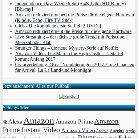
Independence Day: Wiederkehr (+ 4K Ultra HD-Bluray)
[Blu-ray]
Amazon reduziert erneuert die Preise für die eigene Hardware
(Kindle, Echo, Fire TV Stick)
Girls - Die komplette erste Staffel [2 DVDs]
Amazon reduziert erneut die Preise für die eigene Hardware
Live Streaming – der nächste große Trend mit Periscope,
Meerkat oder Blab
Stranger Things – die neue Mystery-Serie auf Netflix
Amazon Video: The Man in the High Castle - 2. Staffel
kommt Anfang 2017
Oscarverleihung: Oscar Nominierungen 2017. Gute Chancen
für Arrival, La La Land und Moonlight
Jetzt anschauen! Alles nur Fußball!
Schlagwörter
Amazon
Amazon
Amazon Prime
Alexa
4k
Prime Instant Video
Amazon Video
Angebot
Apple
Android
Bluray
Echo