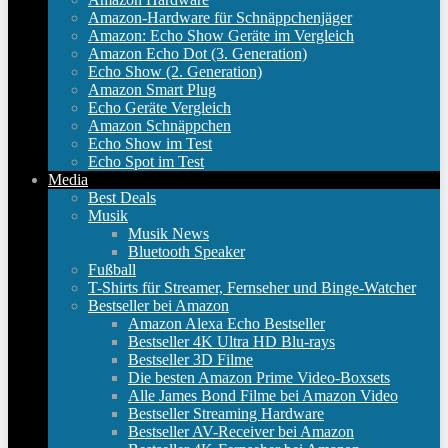
Amazon-Hardware für Schnäppchenjäger
Amazon: Echo Show Geräte im Vergleich
Amazon Echo Dot (3. Generation)
Echo Show (2. Generation)
Amazon Smart Plug
Echo Geräte Vergleich
Amazon Schnäppchen
Echo Show im Test
Echo Spot im Test
Media
Best Deals
Musik
Musik News
Bluetooth Speaker
Fußball
T-Shirts für Streamer, Fernseher und Binge-Watcher
Bestseller bei Amazon
Amazon Alexa Echo Bestseller
Bestseller 4K Ultra HD Blu-rays
Bestseller 3D Filme
Die besten Amazon Prime Video-Boxsets
Alle James Bond Filme bei Amazon Video
Bestseller Streaming Hardware
Bestseller AV-Receiver bei Amazon