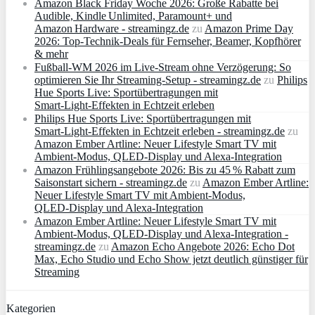
Amazon Black Friday Woche 2026: Große Rabatte bei
Audible, Kindle Unlimited, Paramount+ und
Amazon Hardware - streamingz.de
zu
Amazon Prime Day
2026: Top-Technik-Deals für Fernseher, Beamer, Kopfhörer
& mehr
Fußball-WM 2026 im Live-Stream ohne Verzögerung: So
optimieren Sie Ihr Streaming-Setup - streamingz.de
zu
Philips
Hue Sports Live: Sportübertragungen mit
Smart‑Light‑Effekten in Echtzeit erleben
Philips Hue Sports Live: Sportübertragungen mit
Smart‑Light‑Effekten in Echtzeit erleben - streamingz.de
zu
Amazon Ember Artline: Neuer Lifestyle Smart TV mit
Ambient‑Modus, QLED‑Display und Alexa‑Integration
Amazon Frühlingsangebote 2026: Bis zu 45 % Rabatt zum
Saisonstart sichern - streamingz.de
zu
Amazon Ember Artline:
Neuer Lifestyle Smart TV mit Ambient‑Modus,
QLED‑Display und Alexa‑Integration
Amazon Ember Artline: Neuer Lifestyle Smart TV mit
Ambient‑Modus, QLED‑Display und Alexa‑Integration -
streamingz.de
zu
Amazon Echo Angebote 2026: Echo Dot
Max, Echo Studio und Echo Show jetzt deutlich günstiger für
Streaming
Kategorien