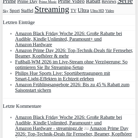
Serie
Prime
Rabatt
Prime Video
Prime Day
Reviews
Prime Music
Streaming
Ultra
Sport
Staffel
TV
Ultra HD
Video
Sky
Letzten Einträge
Amazon Black Friday Woche 2026: Große Rabatte bei
Audible, Kindle Unlimited, Paramount+ und
Amazon Hardware
Amazon Prime Day 2026: Top-Technik-Deals für Fernseher,
Beamer, Kopfhörer & mehr
Fußball-WM 2026 im Live-Stream ohne Verzögerung: So
optimieren Sie Ihr Streaming-Setup
Philips Hue Sports Live: Sportübertragungen mit
Smart‑Light‑Effekten in Echtzeit erleben
Amazon Frühlingsangebote 2026: Bis zu 45 % Rabatt zum
Saisonstart sichern
Letzte Kommentare
Amazon Black Friday Woche 2026: Große Rabatte bei
Audible, Kindle Unlimited, Paramount+ und
Amazon Hardware - streamingz.de
zu
Amazon Prime Day
2026: Top-Technik-Deals für Fernseher, Beamer, Kopfhörer