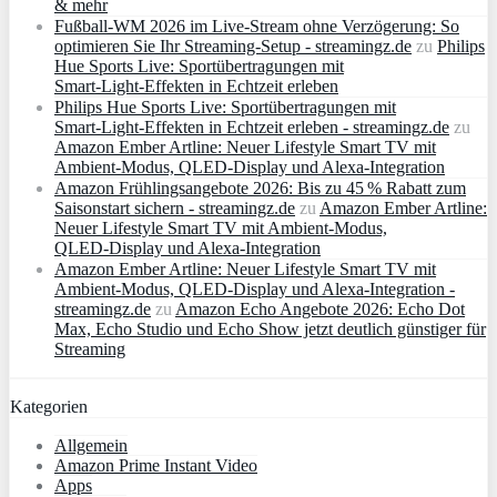
& mehr
Fußball-WM 2026 im Live-Stream ohne Verzögerung: So
optimieren Sie Ihr Streaming-Setup - streamingz.de
zu
Philips
Hue Sports Live: Sportübertragungen mit
Smart‑Light‑Effekten in Echtzeit erleben
Philips Hue Sports Live: Sportübertragungen mit
Smart‑Light‑Effekten in Echtzeit erleben - streamingz.de
zu
Amazon Ember Artline: Neuer Lifestyle Smart TV mit
Ambient‑Modus, QLED‑Display und Alexa‑Integration
Amazon Frühlingsangebote 2026: Bis zu 45 % Rabatt zum
Saisonstart sichern - streamingz.de
zu
Amazon Ember Artline:
Neuer Lifestyle Smart TV mit Ambient‑Modus,
QLED‑Display und Alexa‑Integration
Amazon Ember Artline: Neuer Lifestyle Smart TV mit
Ambient‑Modus, QLED‑Display und Alexa‑Integration -
streamingz.de
zu
Amazon Echo Angebote 2026: Echo Dot
Max, Echo Studio und Echo Show jetzt deutlich günstiger für
Streaming
Kategorien
Allgemein
Amazon Prime Instant Video
Apps