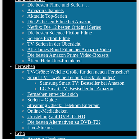
Die besten Filme und Serien …
Amazon Channels
Aktuelle Top-Serien
Die 25 besten Filme bei Amazon
Netflix: Die 12 besten Original Series
Die besten Science Fiction Filme
Science Fiction Filme
TV Serien in der Übersicht
Alle James Bond Filme bei Amazon Video
Die besten Amazon Prime Video-Boxsets
Ältere Heimkino-Premieren
Fernsehen
TV-Größe: Welche Größe für den neuen Fernseher?
Smart-TV – welche Technik steckt dahinter?
Samsung Smart TV: Bestseller bei Amazon
LG Smart TV: Bestseller bei Amazon
Fernsehen entwickelt sich
Serien – Guide
Streaming Check: Telekom Entertain
Online-Mediatheken
Umstellung auf DVB-T2 HD
Die besten Alternativen zu DVB-T2?
Live-Streams
Echo
Amazon Hardware