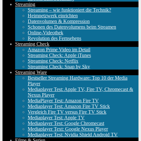
Streaming
Streaming – wie funktioniert die Technik?
Heimnetzwerk einrichten
Datenvolumen & Kompression
Schonen des Datenvolumens beim Streamen
Online-Videothek
Revolution des Fernsehens
Streaming Check
Amazon Prime Video im Detail
Streaming Check: Apple iTunes
Streaming Check: Netflix
Streaming Check: Snap by Sky
Streaming Ware
Bestseller Streaming Hardware: Top 10 der Media
Player
Mediaplayer Test: Apple TV, Fire TV, Chromecast &
Nexus Player
MediaPlayer Test: Amazon Fire TV
Mediaplayer Test: Amazon Fire TV Stick
Vergleich Fire TV versus Fire TV Stick
Mediaplayer Test: Apple TV
Mediaplayer Test: Google Chromecast
Mediaplayer Text: Google Nexus Player
Mediaplayer Test: Nvidia Shield Android TV
Filme & Serien