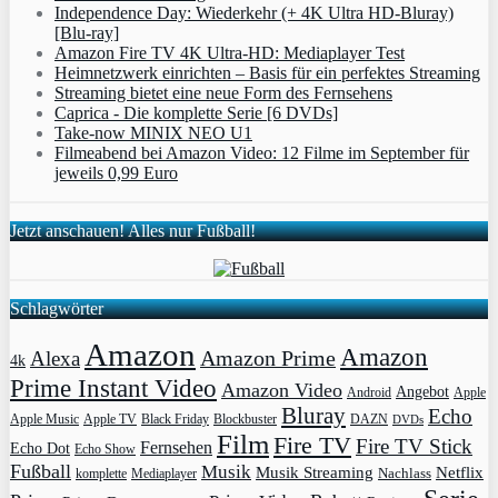
Independence Day: Wiederkehr (+ 4K Ultra HD-Bluray)
[Blu-ray]
Amazon Fire TV 4K Ultra-HD: Mediaplayer Test
Heimnetzwerk einrichten – Basis für ein perfektes Streaming
Streaming bietet eine neue Form des Fernsehens
Caprica - Die komplette Serie [6 DVDs]
Take-now MINIX NEO U1
Filmeabend bei Amazon Video: 12 Filme im September für
jeweils 0,99 Euro
Jetzt anschauen! Alles nur Fußball!
Schlagwörter
Amazon
Amazon
Amazon Prime
Alexa
4k
Prime Instant Video
Amazon Video
Angebot
Apple
Android
Bluray
Echo
Apple Music
Apple TV
Blockbuster
DAZN
Black Friday
DVDs
Film
Fire TV
Fire TV Stick
Fernsehen
Echo Dot
Echo Show
Fußball
Musik
Musik Streaming
Netflix
Mediaplayer
Nachlass
komplette