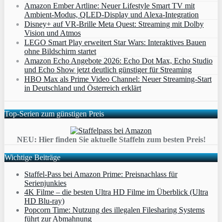
Amazon Ember Artline: Neuer Lifestyle Smart TV mit
Ambient‑Modus, QLED‑Display und Alexa‑Integration
Disney+ auf VR-Brille Meta Quest: Streaming mit Dolby
Vision und Atmos
LEGO Smart Play erweitert Star Wars: Interaktives Bauen
ohne Bildschirm startet
Amazon Echo Angebote 2026: Echo Dot Max, Echo Studio
und Echo Show jetzt deutlich günstiger für Streaming
HBO Max als Prime Video Channel: Neuer Streaming‑Start
in Deutschland und Österreich erklärt
Top-Serien zum günstigen Preis
NEU: Hier finden Sie aktuelle Staffeln zum besten Preis!
Wichtige Beiträge
Staffel-Pass bei Amazon Prime: Preisnachlass für
Serienjunkies
4K Filme – die besten Ultra HD Filme im Überblick (Ultra
HD Blu-ray)
Popcorn Time: Nutzung des illegalen Filesharing Systems
führt zur Abmahnung