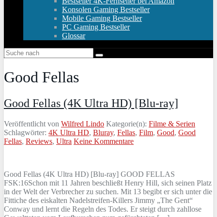
Bestseller 4K-Fernseher bei Amazon
Konsolen Gaming Bestseller
Mobile Gaming Bestseller
PC Gaming Bestseller
Glossar
Good Fellas
Good Fellas (4K Ultra HD) [Blu-ray]
Veröffentlicht von
Wilfred Lindo
Kategorie(n):
Filme & Serien
Schlagwörter:
4K Ultra HD
,
Bluray
,
Fellas
,
Film
,
Good
,
Good
Fellas
,
Reviews
,
Ultra
Keine Kommentare
Good Fellas (4K Ultra HD) [Blu-ray] GOOD FELLAS
FSK:16Schon mit 11 Jahren beschließt Henry Hill, sich seinen Platz
in der Welt der Verbrecher zu suchen. Mit 13 begibt er sich unter die
Fittiche des eiskalten Nadelstreifen-Killers Jimmy „The Gent“
Conway und lernt die Regeln des Todes. Er steigt durch zahllose