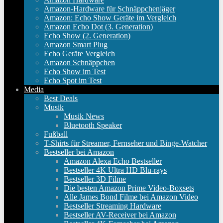
Amazon-Hardware für Schnäppchenjäger
Amazon: Echo Show Geräte im Vergleich
Amazon Echo Dot (3. Generation)
Echo Show (2. Generation)
Amazon Smart Plug
Echo Geräte Vergleich
Amazon Schnäppchen
Echo Show im Test
Echo Spot im Test
Media
Best Deals
Musik
Musik News
Bluetooth Speaker
Fußball
T-Shirts für Streamer, Fernseher und Binge-Watcher
Bestseller bei Amazon
Amazon Alexa Echo Bestseller
Bestseller 4K Ultra HD Blu-rays
Bestseller 3D Filme
Die besten Amazon Prime Video-Boxsets
Alle James Bond Filme bei Amazon Video
Bestseller Streaming Hardware
Bestseller AV-Receiver bei Amazon