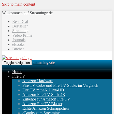
Skip to main content
Willkommen auf Streamingz.de
Best Deal
Bestseller
Streaming
Video Prime
Journals
eBooks
Bücher
streamingz.de
Toggle navigation
Home
Fire TV
Amazon Hardware
Fire TV Cube und Fire TV Sticks im Vergleich
Fire TV mit 4K Ultra-HD
Amazon Fire TV Stick 4K
Zubehör für Amazon Fire TV
Amazon Fire TV Blaster
Echte Amazon Schnäppchen
eBooks zum Streaming