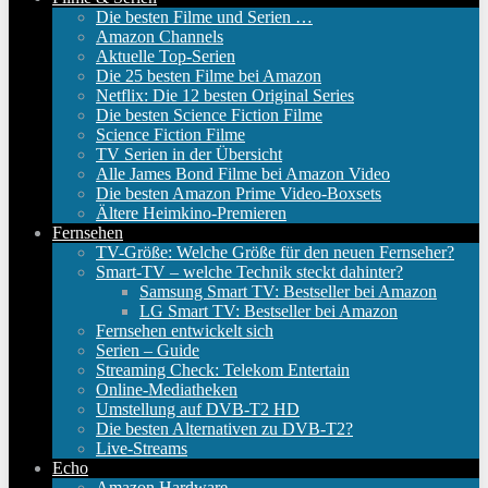
Die besten Filme und Serien …
Amazon Channels
Aktuelle Top-Serien
Die 25 besten Filme bei Amazon
Netflix: Die 12 besten Original Series
Die besten Science Fiction Filme
Science Fiction Filme
TV Serien in der Übersicht
Alle James Bond Filme bei Amazon Video
Die besten Amazon Prime Video-Boxsets
Ältere Heimkino-Premieren
Fernsehen
TV-Größe: Welche Größe für den neuen Fernseher?
Smart-TV – welche Technik steckt dahinter?
Samsung Smart TV: Bestseller bei Amazon
LG Smart TV: Bestseller bei Amazon
Fernsehen entwickelt sich
Serien – Guide
Streaming Check: Telekom Entertain
Online-Mediatheken
Umstellung auf DVB-T2 HD
Die besten Alternativen zu DVB-T2?
Live-Streams
Echo
Amazon Hardware