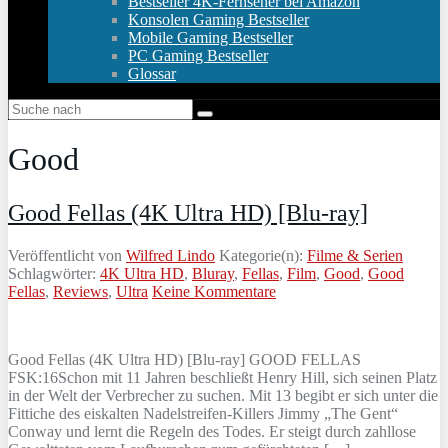
Bestseller 4K-Fernseher bei Amazon
Konsolen Gaming Bestseller
Mobile Gaming Bestseller
PC Gaming Bestseller
Glossar
Good
Good Fellas (4K Ultra HD) [Blu-ray]
Veröffentlicht von
Wilfred Lindo
Kategorie(n):
Filme & Serien
Schlagwörter:
4K Ultra HD
,
Bluray
,
Fellas
,
Film
,
Good
,
Good
Fellas
,
Reviews
,
Ultra
Keine Kommentare
Good Fellas (4K Ultra HD) [Blu-ray] GOOD FELLAS
FSK:16Schon mit 11 Jahren beschließt Henry Hill, sich seinen Platz
in der Welt der Verbrecher zu suchen. Mit 13 begibt er sich unter die
Fittiche des eiskalten Nadelstreifen-Killers Jimmy „The Gent“
Conway und lernt die Regeln des Todes. Er steigt durch zahllose