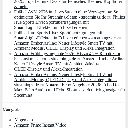
2026: Top-Technik-Deals für Fernseher, Beamer, Kopfhörer
& mehr
Fußball-WM 2026 im Live-Stream ohne Verzögerung: So
optimieren Sie Ihr Streaming-Setup - streamingz.de
zu
Philips
Hue Sports Live: Sportübertragungen mit
Smart‑Light‑Effekten in Echtzeit erleben
Philips Hue Sports Live: Sportübertragungen mit
Smart‑Light‑Effekten in Echtzeit erleben - streamingz.de
zu
Amazon Ember Artline: Neuer Lifestyle Smart TV mit
Ambient‑Modus, QLED‑Display und Alexa‑Integration
Amazon Frühlingsangebote 2026: Bis zu 45 % Rabatt zum
Saisonstart sichern - streamingz.de
zu
Amazon Ember Artline:
Neuer Lifestyle Smart TV mit Ambient‑Modus,
QLED‑Display und Alexa‑Integration
Amazon Ember Artline: Neuer Lifestyle Smart TV mit
Ambient‑Modus, QLED‑Display und Alexa‑Integration -
streamingz.de
zu
Amazon Echo Angebote 2026: Echo Dot
Max, Echo Studio und Echo Show jetzt deutlich günstiger für
Streaming
Kategorien
Allgemein
Amazon Prime Instant Video