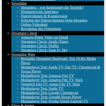
Streaming
Streaming – wie funktioniert die Technik?
Heimnetzwerk einrichten
Datenvolumen & Kompression
Schonen des Datenvolumens beim Streamen
Online-Videothek
Revolution des Fernsehens
Streaming Check
Amazon Prime Video im Detail
Streaming Check: Apple iTunes
Streaming Check: Netflix
Streaming Check: Snap by Sky
Streaming Ware
Bestseller Streaming Hardware: Top 10 der Media
Player
Mediaplayer Test: Apple TV, Fire TV, Chromecast &
Nexus Player
MediaPlayer Test: Amazon Fire TV
Mediaplayer Test: Amazon Fire TV Stick
Vergleich Fire TV versus Fire TV Stick
Mediaplayer Test: Apple TV
Mediaplayer Test: Google Chromecast
Mediaplayer Text: Google Nexus Player
Mediaplayer Test: Nvidia Shield Android TV
Filme & Serien