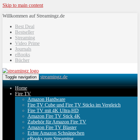
Skip to main content
Willkommen auf Streamingz.de
Best Deal
Bestseller
Streaming
Video Prime
Journals
eBooks
Bücher
streamingz.de
Toggle navigation
Home
Fire TV
Amazon Hardware
Fire TV Cube und Fire TV Sticks im Vergleich
Fire TV mit 4K Ultra-HD
Amazon Fire TV Stick 4K
Zubehör für Amazon Fire TV
Amazon Fire TV Blaster
Echte Amazon Schnäppchen
eBooks zum Streaming