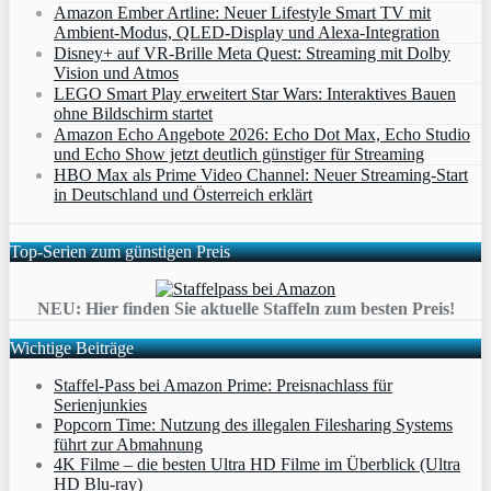
Amazon Ember Artline: Neuer Lifestyle Smart TV mit
Ambient‑Modus, QLED‑Display und Alexa‑Integration
Disney+ auf VR-Brille Meta Quest: Streaming mit Dolby
Vision und Atmos
LEGO Smart Play erweitert Star Wars: Interaktives Bauen
ohne Bildschirm startet
Amazon Echo Angebote 2026: Echo Dot Max, Echo Studio
und Echo Show jetzt deutlich günstiger für Streaming
HBO Max als Prime Video Channel: Neuer Streaming‑Start
in Deutschland und Österreich erklärt
Top-Serien zum günstigen Preis
NEU: Hier finden Sie aktuelle Staffeln zum besten Preis!
Wichtige Beiträge
Staffel-Pass bei Amazon Prime: Preisnachlass für
Serienjunkies
Popcorn Time: Nutzung des illegalen Filesharing Systems
führt zur Abmahnung
4K Filme – die besten Ultra HD Filme im Überblick (Ultra
HD Blu-ray)