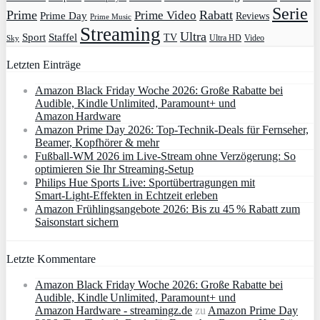
Serie
Prime
Rabatt
Prime Video
Prime Day
Reviews
Prime Music
Streaming
Ultra
Sport
Staffel
TV
Ultra HD
Video
Sky
Letzten Einträge
Amazon Black Friday Woche 2026: Große Rabatte bei
Audible, Kindle Unlimited, Paramount+ und
Amazon Hardware
Amazon Prime Day 2026: Top-Technik-Deals für Fernseher,
Beamer, Kopfhörer & mehr
Fußball-WM 2026 im Live-Stream ohne Verzögerung: So
optimieren Sie Ihr Streaming-Setup
Philips Hue Sports Live: Sportübertragungen mit
Smart‑Light‑Effekten in Echtzeit erleben
Amazon Frühlingsangebote 2026: Bis zu 45 % Rabatt zum
Saisonstart sichern
Letzte Kommentare
Amazon Black Friday Woche 2026: Große Rabatte bei
Audible, Kindle Unlimited, Paramount+ und
Amazon Hardware - streamingz.de
zu
Amazon Prime Day