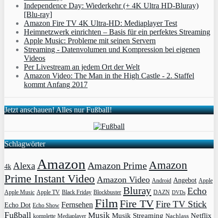
Independence Day: Wiederkehr (+ 4K Ultra HD-Bluray)
[Blu-ray]
Amazon Fire TV 4K Ultra-HD: Mediaplayer Test
Heimnetzwerk einrichten – Basis für ein perfektes Streaming
Apple Music: Probleme mit seinen Servern
Streaming - Datenvolumen und Kompression bei eigenen
Videos
Per Livestream an jedem Ort der Welt
Amazon Video: The Man in the High Castle - 2. Staffel
kommt Anfang 2017
Jetzt anschauen! Alles nur Fußball!
Schlagwörter
Amazon
Amazon
Amazon Prime
Alexa
4k
Prime Instant Video
Amazon Video
Angebot
Apple
Android
Bluray
Echo
Apple Music
Apple TV
Blockbuster
DAZN
Black Friday
DVDs
Film
Fire TV
Fire TV Stick
Fernsehen
Echo Dot
Echo Show
Fußball
Musik
Musik Streaming
Netflix
Mediaplayer
Nachlass
komplette