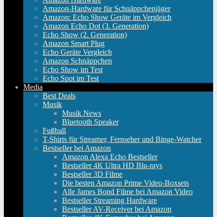
Amazon-Hardware für Schnäppchenjäger
Amazon: Echo Show Geräte im Vergleich
Amazon Echo Dot (3. Generation)
Echo Show (2. Generation)
Amazon Smart Plug
Echo Geräte Vergleich
Amazon Schnäppchen
Echo Show im Test
Echo Spot im Test
Media
Best Deals
Musik
Musik News
Bluetooth Speaker
Fußball
T-Shirts für Streamer, Fernseher und Binge-Watcher
Bestseller bei Amazon
Amazon Alexa Echo Bestseller
Bestseller 4K Ultra HD Blu-rays
Bestseller 3D Filme
Die besten Amazon Prime Video-Boxsets
Alle James Bond Filme bei Amazon Video
Bestseller Streaming Hardware
Bestseller AV-Receiver bei Amazon