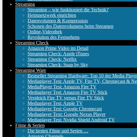
Streaming
Streaming – wie funktioniert die Technik?
Heimnetzwerk einrichten
Datenvolumen & Kompression
Schonen des Datenvolumens beim Streamen
Online-Videothek
Revolution des Fernsehens
Streaming Check
Amazon Prime Video im Detail
Streaming Check: Apple iTunes
Streaming Check: Netflix
Streaming Check: Snap by Sky
Streaming Ware
Bestseller Streaming Hardware: Top 10 der Media Playe
Mediaplayer Test: Apple TV, Fire TV, Chromecast & Ne
MediaPlayer Test: Amazon Fire TV
Mediaplayer Test: Amazon Fire TV Stick
Vergleich Fire TV versus Fire TV Stick
Mediaplayer Test: Apple TV
Mediaplayer Test: Google Chromecast
Mediaplayer Text: Google Nexus Player
Mediaplayer Test: Nvidia Shield Android TV
Filme & Serien
Die besten Filme und Serien …
Amazon Channels