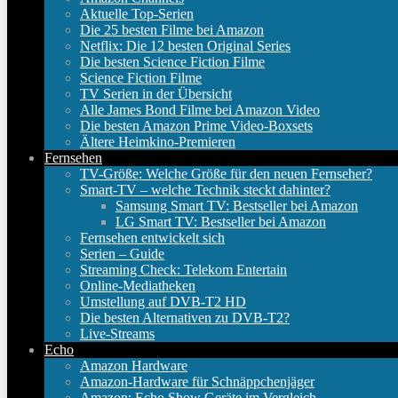
Aktuelle Top-Serien
Die 25 besten Filme bei Amazon
Netflix: Die 12 besten Original Series
Die besten Science Fiction Filme
Science Fiction Filme
TV Serien in der Übersicht
Alle James Bond Filme bei Amazon Video
Die besten Amazon Prime Video-Boxsets
Ältere Heimkino-Premieren
Fernsehen
TV-Größe: Welche Größe für den neuen Fernseher?
Smart-TV – welche Technik steckt dahinter?
Samsung Smart TV: Bestseller bei Amazon
LG Smart TV: Bestseller bei Amazon
Fernsehen entwickelt sich
Serien – Guide
Streaming Check: Telekom Entertain
Online-Mediatheken
Umstellung auf DVB-T2 HD
Die besten Alternativen zu DVB-T2?
Live-Streams
Echo
Amazon Hardware
Amazon-Hardware für Schnäppchenjäger
Amazon: Echo Show Geräte im Vergleich