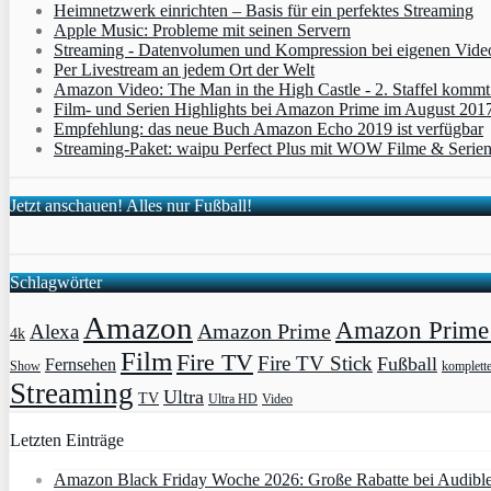
Heimnetzwerk einrichten – Basis für ein perfektes Streaming
Apple Music: Probleme mit seinen Servern
Streaming - Datenvolumen und Kompression bei eigenen Vide
Per Livestream an jedem Ort der Welt
Amazon Video: The Man in the High Castle - 2. Staffel komm
Film- und Serien Highlights bei Amazon Prime im August 201
Empfehlung: das neue Buch Amazon Echo 2019 ist verfügbar
Streaming-Paket: waipu Perfect Plus mit WOW Filme & Serien
Jetzt anschauen! Alles nur Fußball!
Schlagwörter
Amazon
Amazon Prime 
Amazon Prime
Alexa
4k
Film
Fire TV
Fire TV Stick
Fußball
Fernsehen
Show
komplett
Streaming
Ultra
TV
Ultra HD
Video
Letzten Einträge
Amazon Black Friday Woche 2026: Große Rabatte bei Audibl