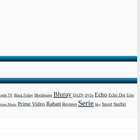
Bluray
Echo
Echo Dot
pple TV
Blockbuster
DAZN
Black Friday
DVDs
Echo
Serie
Rabatt
Prime Video
Sport
Staffel
Reviews
Prime Music
Sky