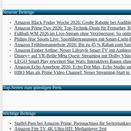
Neueste Beiträge
Amazon Black Friday Woche 2026: Große Rabatte bei Audibl
Amazon Prime Day 2026: Top-Technik-Deals für Fernseher, 
Fußball-WM 2026 im Live-Stream ohne Verzögerung: So optimi
Philips Hue Sports Live: Sportübertragungen mit Smart‑Light‑E
Amazon Frühlingsangebote 2026: Bis zu 45 % Rabatt zum Saiso
Amazon Ember Artline: Neuer Lifestyle Smart TV mit Ambien
Disney+ auf VR-Brille Meta Quest: Streaming mit Dolby Visi
LEGO Smart Play erweitert Star Wars: Interaktives Bauen ohne 
Amazon Echo Angebote 2026: Echo Dot Max, Echo Studio und E
HBO Max als Prime Video Channel: Neuer Streaming‑Start in D
Top-Serien zum günstigen Preis
Wichtige Beiträge
Staffel-Pass bei Amazon Prime: Preisnachlass für Serienjunkies
Amazon Fire TV 4K Ultra-HD: Mediaplayer Test