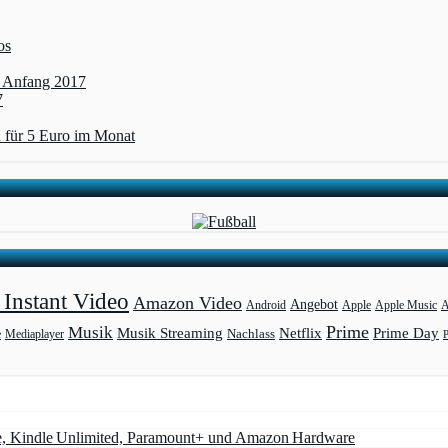
os
t Anfang 2017
7
 für 5 Euro im Monat
Instant Video
Amazon Video
Angebot
Apple
Apple Music
A
Android
Prime
Musik
Musik Streaming
Netflix
Prime Day
Mediaplayer
Nachlass
e
e, Kindle Unlimited, Paramount+ und Amazon Hardware