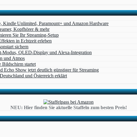
e, Kindle Unlimited, Paramount+ und Amazon Hardware
Beamer, Kopfhörer & mehr
eren Sie Ihr Streaming-Setup
ffekten in Echtzeit erleben
nstart sichern
t‑Modus, QLED‑Display und Alexa‑Integration
on und Atmos
Bildschirm startet
cho Show jetzt deutlich günstiger für Streaming
eutschland und Österreich erklärt
NEU: Hier finden Sie aktuelle Staffeln zum besten Preis!