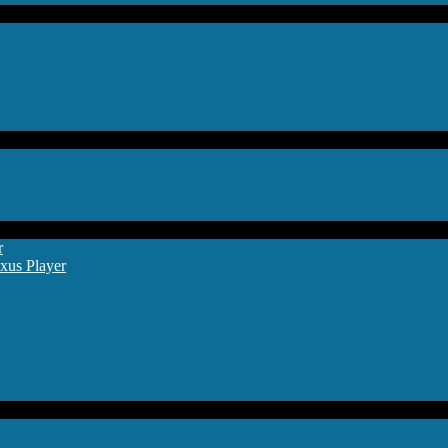
r
xus Player