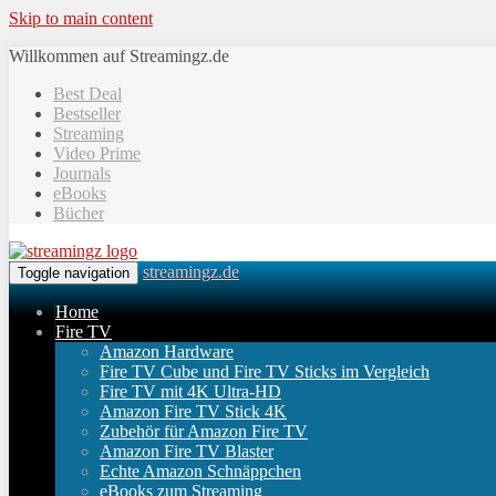
Skip to main content
Willkommen auf Streamingz.de
Best Deal
Bestseller
Streaming
Video Prime
Journals
eBooks
Bücher
streamingz.de
Toggle navigation
Home
Fire TV
Amazon Hardware
Fire TV Cube und Fire TV Sticks im Vergleich
Fire TV mit 4K Ultra-HD
Amazon Fire TV Stick 4K
Zubehör für Amazon Fire TV
Amazon Fire TV Blaster
Echte Amazon Schnäppchen
eBooks zum Streaming