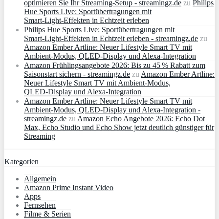
optimieren Sie Ihr Streaming-Setup - streamingz.de
zu
Philips
Hue Sports Live: Sportübertragungen mit
Smart‑Light‑Effekten in Echtzeit erleben
Philips Hue Sports Live: Sportübertragungen mit
Smart‑Light‑Effekten in Echtzeit erleben - streamingz.de
zu
Amazon Ember Artline: Neuer Lifestyle Smart TV mit
Ambient‑Modus, QLED‑Display und Alexa‑Integration
Amazon Frühlingsangebote 2026: Bis zu 45 % Rabatt zum
Saisonstart sichern - streamingz.de
zu
Amazon Ember Artline:
Neuer Lifestyle Smart TV mit Ambient‑Modus,
QLED‑Display und Alexa‑Integration
Amazon Ember Artline: Neuer Lifestyle Smart TV mit
Ambient‑Modus, QLED‑Display und Alexa‑Integration -
streamingz.de
zu
Amazon Echo Angebote 2026: Echo Dot
Max, Echo Studio und Echo Show jetzt deutlich günstiger für
Streaming
Kategorien
Allgemein
Amazon Prime Instant Video
Apps
Fernsehen
Filme & Serien