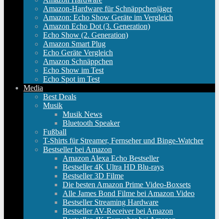
Amazon-Hardware für Schnäppchenjäger
Amazon: Echo Show Geräte im Vergleich
Amazon Echo Dot (3. Generation)
Echo Show (2. Generation)
Amazon Smart Plug
Echo Geräte Vergleich
Amazon Schnäppchen
Echo Show im Test
Echo Spot im Test
Media
Best Deals
Musik
Musik News
Bluetooth Speaker
Fußball
T-Shirts für Streamer, Fernseher und Binge-Watcher
Bestseller bei Amazon
Amazon Alexa Echo Bestseller
Bestseller 4K Ultra HD Blu-rays
Bestseller 3D Filme
Die besten Amazon Prime Video-Boxsets
Alle James Bond Filme bei Amazon Video
Bestseller Streaming Hardware
Bestseller AV-Receiver bei Amazon