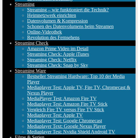
Streaming
Streaming – wie funktioniert die Technik?
Heimnetzwerk einrichten
Datenvolumen & Kompression
Schonen des Datenvolumens beim Streamen
Online-Videothek
Revolution des Fernsehens
Streaming Check
Amazon Prime Video im Detail
Streaming Check: Apple iTunes
Streaming Check: Netflix
Streaming Check: Snap by Sky
Streaming Ware
Bestseller Streaming Hardware: Top 10 der Media
Player
Mediaplayer Test: Apple TV, Fire TV, Chromecast &
Nexus Player
MediaPlayer Test: Amazon Fire TV
Mediaplayer Test: Amazon Fire TV Stick
Vergleich Fire TV versus Fire TV Stick
Mediaplayer Test: Apple TV
Mediaplayer Test: Google Chromecast
Mediaplayer Text: Google Nexus Player
Mediaplayer Test: Nvidia Shield Android TV
Filme & Serien