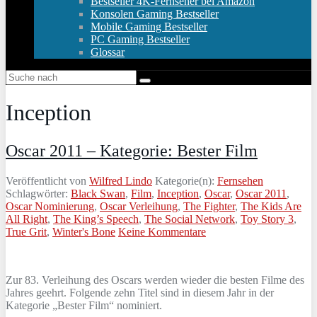
Bestseller 4K-Fernseher bei Amazon
Konsolen Gaming Bestseller
Mobile Gaming Bestseller
PC Gaming Bestseller
Glossar
Inception
Oscar 2011 – Kategorie: Bester Film
Veröffentlicht von
Wilfred Lindo
Kategorie(n):
Fernsehen
Schlagwörter:
Black Swan
,
Film
,
Inception
,
Oscar
,
Oscar 2011
,
Oscar Nominierung
,
Oscar Verleihung
,
The Fighter
,
The Kids Are
All Right
,
The King’s Speech
,
The Social Network
,
Toy Story 3
,
True Grit
,
Winter's Bone
Keine Kommentare
Zur 83. Verleihung des Oscars werden wieder die besten Filme des
Jahres geehrt. Folgende zehn Titel sind in diesem Jahr in der
Kategorie „Bester Film“ nominiert.