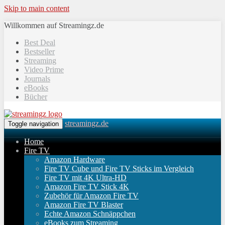
Skip to main content
Willkommen auf Streamingz.de
Best Deal
Bestseller
Streaming
Video Prime
Journals
eBooks
Bücher
streamingz.de
Toggle navigation
Home
Fire TV
Amazon Hardware
Fire TV Cube und Fire TV Sticks im Vergleich
Fire TV mit 4K Ultra-HD
Amazon Fire TV Stick 4K
Zubehör für Amazon Fire TV
Amazon Fire TV Blaster
Echte Amazon Schnäppchen
eBooks zum Streaming