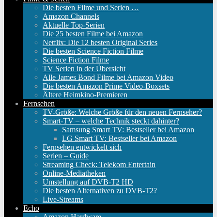
Die besten Filme und Serien …
Amazon Channels
Aktuelle Top-Serien
Die 25 besten Filme bei Amazon
Netflix: Die 12 besten Original Series
Die besten Science Fiction Filme
Science Fiction Filme
TV Serien in der Übersicht
Alle James Bond Filme bei Amazon Video
Die besten Amazon Prime Video-Boxsets
Ältere Heimkino-Premieren
Fernsehen
TV-Größe: Welche Größe für den neuen Fernseher?
Smart-TV – welche Technik steckt dahinter?
Samsung Smart TV: Bestseller bei Amazon
LG Smart TV: Bestseller bei Amazon
Fernsehen entwickelt sich
Serien – Guide
Streaming Check: Telekom Entertain
Online-Mediatheken
Umstellung auf DVB-T2 HD
Die besten Alternativen zu DVB-T2?
Live-Streams
Echo
Amazon Hardware