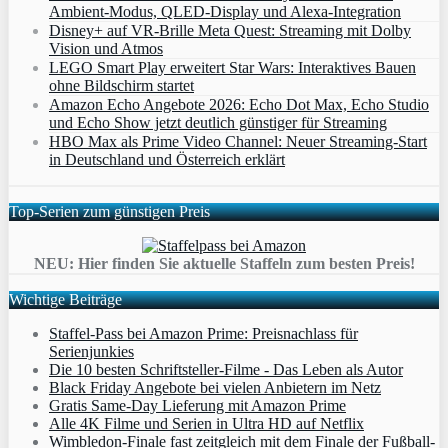
Ambient‑Modus, QLED‑Display und Alexa‑Integration
Disney+ auf VR-Brille Meta Quest: Streaming mit Dolby
Vision und Atmos
LEGO Smart Play erweitert Star Wars: Interaktives Bauen
ohne Bildschirm startet
Amazon Echo Angebote 2026: Echo Dot Max, Echo Studio
und Echo Show jetzt deutlich günstiger für Streaming
HBO Max als Prime Video Channel: Neuer Streaming‑Start
in Deutschland und Österreich erklärt
Top-Serien zum günstigen Preis
NEU: Hier finden Sie aktuelle Staffeln zum besten Preis!
Wichtige Beiträge
Staffel-Pass bei Amazon Prime: Preisnachlass für
Serienjunkies
Die 10 besten Schriftsteller-Filme - Das Leben als Autor
Black Friday Angebote bei vielen Anbietern im Netz
Gratis Same-Day Lieferung mit Amazon Prime
Alle 4K Filme und Serien in Ultra HD auf Netflix
Wimbledon-Finale fast zeitgleich mit dem Finale der Fußball-