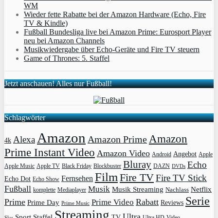
WM
Wieder fette Rabatte bei der Amazon Hardware (Echo, Fire
TV & Kindle)
Fußball Bundesliga live bei Amazon Prime: Eurosport Player
neu bei Amazon Channels
Musikwiedergabe über Echo-Geräte und Fire TV steuern
Game of Thrones: 5. Staffel
Jetzt anschauen! Alles nur Fußball!
Schlagwörter
Amazon
Amazon
Amazon Prime
Alexa
4k
Prime Instant Video
Amazon Video
Angebot
Apple
Android
Bluray
Echo
Apple Music
Apple TV
Blockbuster
DAZN
Black Friday
DVDs
Film
Fire TV
Fire TV Stick
Fernsehen
Echo Dot
Echo Show
Fußball
Musik
Musik Streaming
Netflix
Mediaplayer
Nachlass
komplette
Serie
Prime
Rabatt
Prime Video
Prime Day
Reviews
Prime Music
Streaming
Ultra
Sport
Staffel
TV
Ultra HD
Video
Sky