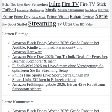
Film
Fire TV
Fire TV Stick
Fernsehen
Echo Dot
Echo Show
Fußball
Musik
Musik Streaming
Netflix
Mediaplayer
Nachlass
komplette
Serie
Prime
Rabatt
Prime Video
Prime Day
Reviews
Prime Music
Streaming
Ultra
Sport
Staffel
TV
Ultra HD
Video
Sky
Letzten Einträge
Amazon Black Friday Woche 2026: Große Rabatte bei
Audible, Kindle Unlimited, Paramount+ und
Amazon Hardware
Amazon Prime Day 2026: Top-Technik-Deals für Fernseher,
Beamer, Kopfhörer & mehr
Fußball-WM 2026 im Live-Stream ohne Verzögerung: So
optimieren Sie Ihr Streaming-Setup
Philips Hue Sports Live: Sportübertragungen mit
Smart‑Light‑Effekten in Echtzeit erleben
Amazon Frühlingsangebote 2026: Bis zu 45 % Rabatt zum
Saisonstart sichern
Letzte Kommentare
Amazon Black Friday Woche 2026: Große Rabatte bei