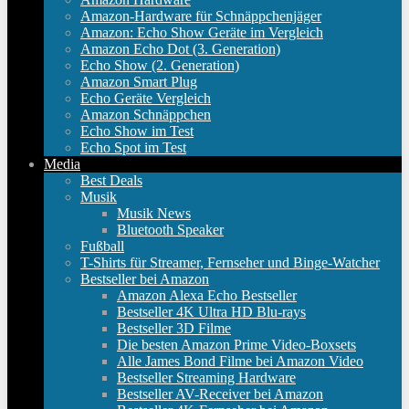
Amazon-Hardware für Schnäppchenjäger
Amazon: Echo Show Geräte im Vergleich
Amazon Echo Dot (3. Generation)
Echo Show (2. Generation)
Amazon Smart Plug
Echo Geräte Vergleich
Amazon Schnäppchen
Echo Show im Test
Echo Spot im Test
Media
Best Deals
Musik
Musik News
Bluetooth Speaker
Fußball
T-Shirts für Streamer, Fernseher und Binge-Watcher
Bestseller bei Amazon
Amazon Alexa Echo Bestseller
Bestseller 4K Ultra HD Blu-rays
Bestseller 3D Filme
Die besten Amazon Prime Video-Boxsets
Alle James Bond Filme bei Amazon Video
Bestseller Streaming Hardware
Bestseller AV-Receiver bei Amazon