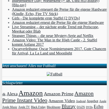
Independence Day: Wiederkehr (+ 4K Ultra HD-Bluray)
[Blu-ray]
Amazon reduziert erneuert die Preise für die eigene Hardware
(Kindle, Echo, Fire TV Stick)
Girls - Die komplette erste Staffel [2 DVDs]
Amazon reduziert erneut die Preise für die eigene Hardware
Live Streaming – der nächste große Trend mit Periscope,
Meerkat oder Blab
Stranger Things – die neue Mystery-Serie auf Netflix
Amazon Video: The Man in the High Castle - 2. Staffel
kommt Anfang 2017
Oscarverleihung: Oscar Nominierungen 2017. Gute Chancen
für Arrival, La La Land und Moonlight
Jetzt anschauen! Alles nur Fußball!
Schlagwörter
Amazon
Amazon
Amazon Prime
Alexa
4k
Prime Instant Video
Amazon Video
Angebot
Apple
Android
Bluray
Echo
Apple Music
Apple TV
Blockbuster
DAZN
Black Friday
DVDs