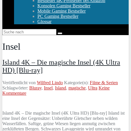
Bestseller 4K-Fernseher bei Amazon
Konsolen Gaming Bestseller
Mobile Gaming Bestseller
PC Gaming Bestseller
Glossar
Insel
Island 4K – Die magische Insel (4K Ultra
HD) [Blu-ray]
Veröffentlicht von
Wilfred Lindo
Kategorie(n):
Filme & Serien
Schlagwörter:
Bluray
,
Insel
,
Island
,
magische
,
Ultra
Keine
Kommentare
Island 4K – Die magische Insel (4K Ultra HD) [Blu-ray] Island ist
eine Insel der Gegensätze: Unberührte Gletscher neben wilden
Wasserfällen. Saftige, grüne Wiesen liegen anmutig zwischen
zerklüfteten Bergen. Schwarzes Lavagestein wird umrandet von