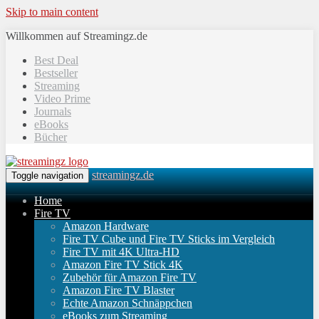
Skip to main content
Willkommen auf Streamingz.de
Best Deal
Bestseller
Streaming
Video Prime
Journals
eBooks
Bücher
streamingz.de
Toggle navigation
Home
Fire TV
Amazon Hardware
Fire TV Cube und Fire TV Sticks im Vergleich
Fire TV mit 4K Ultra-HD
Amazon Fire TV Stick 4K
Zubehör für Amazon Fire TV
Amazon Fire TV Blaster
Echte Amazon Schnäppchen
eBooks zum Streaming