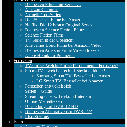
Die besten Filme und Serien …
Amazon Channels
Aktuelle Top-Serien
Die 25 besten Filme bei Amazon
Netflix: Die 12 besten Original Series
Die besten Science Fiction Filme
Science Fiction Filme
TV Serien in der Übersicht
Alle James Bond Filme bei Amazon Video
Die besten Amazon Prime Video-Boxsets
Ältere Heimkino-Premieren
Fernsehen
TV-Größe: Welche Größe für den neuen Fernseher?
Smart-TV – welche Technik steckt dahinter?
Samsung Smart TV: Bestseller bei Amazon
LG Smart TV: Bestseller bei Amazon
Fernsehen entwickelt sich
Serien – Guide
Streaming Check: Telekom Entertain
Online-Mediatheken
Umstellung auf DVB-T2 HD
Die besten Alternativen zu DVB-T2?
Live-Streams
Echo
Amazon Hardware