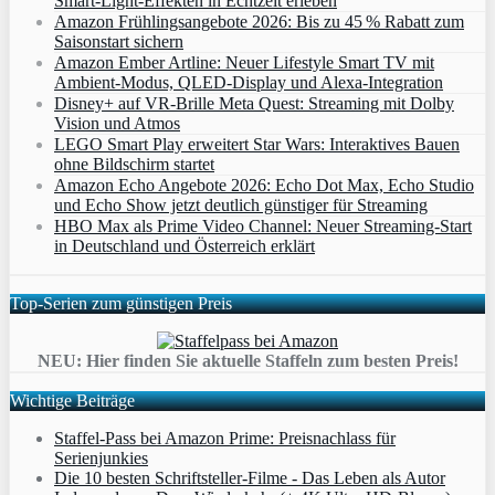
Smart‑Light‑Effekten in Echtzeit erleben
Amazon Frühlingsangebote 2026: Bis zu 45 % Rabatt zum
Saisonstart sichern
Amazon Ember Artline: Neuer Lifestyle Smart TV mit
Ambient‑Modus, QLED‑Display und Alexa‑Integration
Disney+ auf VR-Brille Meta Quest: Streaming mit Dolby
Vision und Atmos
LEGO Smart Play erweitert Star Wars: Interaktives Bauen
ohne Bildschirm startet
Amazon Echo Angebote 2026: Echo Dot Max, Echo Studio
und Echo Show jetzt deutlich günstiger für Streaming
HBO Max als Prime Video Channel: Neuer Streaming‑Start
in Deutschland und Österreich erklärt
Top-Serien zum günstigen Preis
NEU: Hier finden Sie aktuelle Staffeln zum besten Preis!
Wichtige Beiträge
Staffel-Pass bei Amazon Prime: Preisnachlass für
Serienjunkies
Die 10 besten Schriftsteller-Filme - Das Leben als Autor