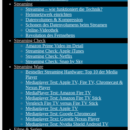
Streaming
Streaming – wie funktioniert die Technik?
Heimnetzwerk einrichten
Datenvolumen & Kompression
Schonen des Datenvolumens beim Streamen
Online-Videothek
Revolution des Fernsehens
Streaming Check
Amazon Prime Video im Detail
Streaming Check: Apple iTunes
Streaming Check: Netflix
Streaming Check: Snap by Sky
Streaming Ware
Bestseller Streaming Hardware: Top 10 der Media
Player
Mediaplayer Test: Apple TV, Fire TV, Chromecast &
Nexus Player
MediaPlayer Test: Amazon Fire TV
Mediaplayer Test: Amazon Fire TV Stick
Vergleich Fire TV versus Fire TV Stick
Mediaplayer Test: Apple TV
Mediaplayer Test: Google Chromecast
Mediaplayer Text: Google Nexus Player
Mediaplayer Test: Nvidia Shield Android TV
Filme & Serien