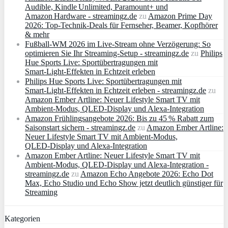
Audible, Kindle Unlimited, Paramount+ und
Amazon Hardware - streamingz.de
zu
Amazon Prime Day
2026: Top-Technik-Deals für Fernseher, Beamer, Kopfhörer
& mehr
Fußball-WM 2026 im Live-Stream ohne Verzögerung: So
optimieren Sie Ihr Streaming-Setup - streamingz.de
zu
Philips
Hue Sports Live: Sportübertragungen mit
Smart‑Light‑Effekten in Echtzeit erleben
Philips Hue Sports Live: Sportübertragungen mit
Smart‑Light‑Effekten in Echtzeit erleben - streamingz.de
zu
Amazon Ember Artline: Neuer Lifestyle Smart TV mit
Ambient‑Modus, QLED‑Display und Alexa‑Integration
Amazon Frühlingsangebote 2026: Bis zu 45 % Rabatt zum
Saisonstart sichern - streamingz.de
zu
Amazon Ember Artline:
Neuer Lifestyle Smart TV mit Ambient‑Modus,
QLED‑Display und Alexa‑Integration
Amazon Ember Artline: Neuer Lifestyle Smart TV mit
Ambient‑Modus, QLED‑Display und Alexa‑Integration -
streamingz.de
zu
Amazon Echo Angebote 2026: Echo Dot
Max, Echo Studio und Echo Show jetzt deutlich günstiger für
Streaming
Kategorien