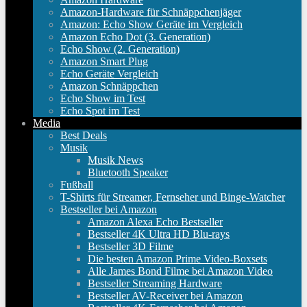
Amazon-Hardware für Schnäppchenjäger
Amazon: Echo Show Geräte im Vergleich
Amazon Echo Dot (3. Generation)
Echo Show (2. Generation)
Amazon Smart Plug
Echo Geräte Vergleich
Amazon Schnäppchen
Echo Show im Test
Echo Spot im Test
Media
Best Deals
Musik
Musik News
Bluetooth Speaker
Fußball
T-Shirts für Streamer, Fernseher und Binge-Watcher
Bestseller bei Amazon
Amazon Alexa Echo Bestseller
Bestseller 4K Ultra HD Blu-rays
Bestseller 3D Filme
Die besten Amazon Prime Video-Boxsets
Alle James Bond Filme bei Amazon Video
Bestseller Streaming Hardware
Bestseller AV-Receiver bei Amazon