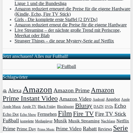
Ligue 1 und die Bundesliga
Amazon reduziert erneuert die Preise für die eigene Hardware
(Kindle, Echo, Fire TV Stick)
Girls - Die komplette erste Staffel [2 DVDs]
Amazon reduziert erneut die Preise für die eigene Hardware
Live Streaming – der nächste große Trend mit Periscope,
Meerkat oder Blab
Stranger Things – die neue Mystery-Serie auf Netflix
Jetzt anschauen! Alles nur Fußball!
Schlagwörter
Amazon
Amazon
Amazon Prime
Alexa
4k
Prime Instant Video
Amazon Video
Angebot
Apple
Android
Bluray
Echo
Apple Music
Apple TV
Blockbuster
DAZN
Black Friday
DVDs
Film
Fire TV
Fire TV Stick
Fernsehen
Echo Dot
Echo Show
Fußball
Musik
Musik Streaming
Netflix
Mediaplayer
Nachlass
komplette
Serie
Prime
Rabatt
Prime Video
Prime Day
Reviews
Prime Music