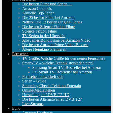
Die besten Filme und Serien …
Amazon Channels
Aktuelle Top-Serien
Die 25 besten Filme bei Amazon
Netflix: Die 12 besten Original Series
Die besten Science Fiction Filme
Science Fiction Filme
TV Serien in der Übersicht
Alle James Bond Filme bei Amazon Video
Die besten Amazon Prime Video-Boxsets
Ältere Heimkino-Premieren
Fernsehen
TV-Größe: Welche Größe für den neuen Fernseher?
Smart-TV – welche Technik steckt dahinter?
Samsung Smart TV: Bestseller bei Amazon
LG Smart TV: Bestseller bei Amazon
Fernsehen entwickelt sich
Serien – Guide
Streaming Check: Telekom Entertain
Online-Mediatheken
Umstellung auf DVB-T2 HD
Die besten Alternativen zu DVB-T2?
Live-Streams
Echo
Amazon Hardware