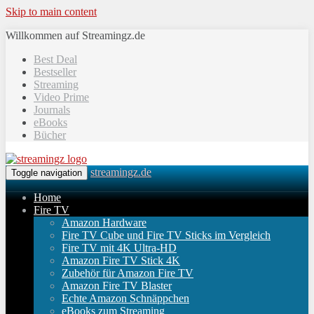
Skip to main content
Willkommen auf Streamingz.de
Best Deal
Bestseller
Streaming
Video Prime
Journals
eBooks
Bücher
streamingz.de
Toggle navigation
Home
Fire TV
Amazon Hardware
Fire TV Cube und Fire TV Sticks im Vergleich
Fire TV mit 4K Ultra-HD
Amazon Fire TV Stick 4K
Zubehör für Amazon Fire TV
Amazon Fire TV Blaster
Echte Amazon Schnäppchen
eBooks zum Streaming