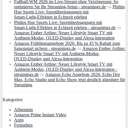
Fußball-WM 2026 im Live-Stream ohne Verzögerung: So
optimieren Sie Ihr Streaming-Setup - streamingz.de
zu
Philips
Hue Sports Live: Sportübertragungen mit
Smart‑Light‑Effekten in Echtzeit erleben
Philips Hue Sports Live: Sportübertragungen mit
Smart‑Light‑Effekten in Echtzeit erleben - streamingz.de
zu
Amazon Ember Artline: Neuer Lifestyle Smart TV mit
Ambient‑Modus, QLED‑Display und Alexa‑Integration
Amazon Frühlingsangebote 2026: Bis zu 45 % Rabatt zum
Saisonstart sichern - streamingz.de
zu
Amazon Ember Artline:
Neuer Lifestyle Smart TV mit Ambient‑Modus,
QLED‑Display und Alexa‑Integration
Amazon Ember Artline: Neuer Lifestyle Smart TV mit
Ambient‑Modus, QLED‑Display und Alexa‑Integration -
streamingz.de
zu
Amazon Echo Angebote 2026: Echo Dot
Max, Echo Studio und Echo Show jetzt deutlich günstiger für
Streaming
Kategorien
Allgemein
Amazon Prime Instant Video
Apps
Fernsehen