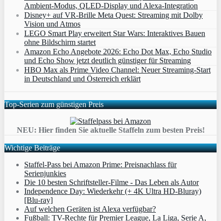
Ambient‑Modus, QLED‑Display und Alexa‑Integration
Disney+ auf VR-Brille Meta Quest: Streaming mit Dolby
Vision und Atmos
LEGO Smart Play erweitert Star Wars: Interaktives Bauen
ohne Bildschirm startet
Amazon Echo Angebote 2026: Echo Dot Max, Echo Studio
und Echo Show jetzt deutlich günstiger für Streaming
HBO Max als Prime Video Channel: Neuer Streaming‑Start
in Deutschland und Österreich erklärt
Top-Serien zum günstigen Preis
NEU: Hier finden Sie aktuelle Staffeln zum besten Preis!
Wichtige Beiträge
Staffel-Pass bei Amazon Prime: Preisnachlass für
Serienjunkies
Die 10 besten Schriftsteller-Filme - Das Leben als Autor
Independence Day: Wiederkehr (+ 4K Ultra HD-Bluray)
[Blu-ray]
Auf welchen Geräten ist Alexa verfügbar?
Fußball: TV-Rechte für Premier League, La Liga, Serie A,