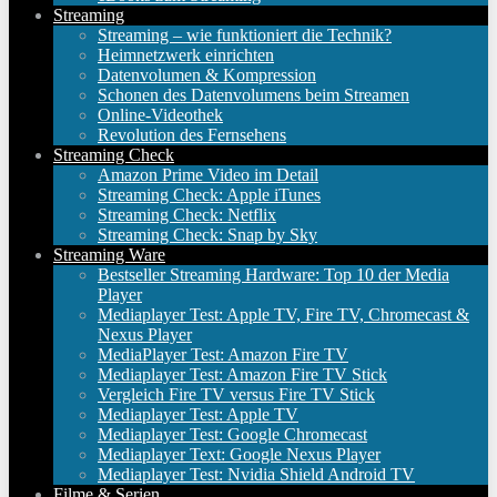
Streaming
Streaming – wie funktioniert die Technik?
Heimnetzwerk einrichten
Datenvolumen & Kompression
Schonen des Datenvolumens beim Streamen
Online-Videothek
Revolution des Fernsehens
Streaming Check
Amazon Prime Video im Detail
Streaming Check: Apple iTunes
Streaming Check: Netflix
Streaming Check: Snap by Sky
Streaming Ware
Bestseller Streaming Hardware: Top 10 der Media
Player
Mediaplayer Test: Apple TV, Fire TV, Chromecast &
Nexus Player
MediaPlayer Test: Amazon Fire TV
Mediaplayer Test: Amazon Fire TV Stick
Vergleich Fire TV versus Fire TV Stick
Mediaplayer Test: Apple TV
Mediaplayer Test: Google Chromecast
Mediaplayer Text: Google Nexus Player
Mediaplayer Test: Nvidia Shield Android TV
Filme & Serien