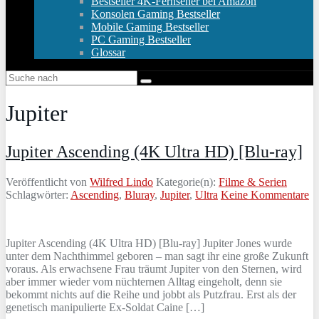
Bestseller 4K-Fernseher bei Amazon
Konsolen Gaming Bestseller
Mobile Gaming Bestseller
PC Gaming Bestseller
Glossar
Jupiter
Jupiter Ascending (4K Ultra HD) [Blu-ray]
Veröffentlicht von
Wilfred Lindo
Kategorie(n):
Filme & Serien
Schlagwörter:
Ascending
,
Bluray
,
Jupiter
,
Ultra
Keine Kommentare
Jupiter Ascending (4K Ultra HD) [Blu-ray] Jupiter Jones wurde
unter dem Nachthimmel geboren – man sagt ihr eine große Zukunft
voraus. Als erwachsene Frau träumt Jupiter von den Sternen, wird
aber immer wieder vom nüchternen Alltag eingeholt, denn sie
bekommt nichts auf die Reihe und jobbt als Putzfrau. Erst als der
genetisch manipulierte Ex-Soldat Caine […]