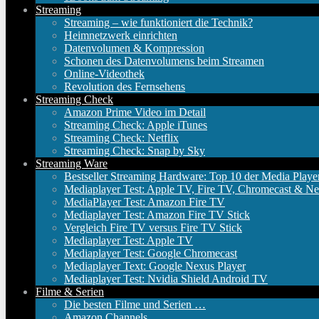
Streaming
Streaming – wie funktioniert die Technik?
Heimnetzwerk einrichten
Datenvolumen & Kompression
Schonen des Datenvolumens beim Streamen
Online-Videothek
Revolution des Fernsehens
Streaming Check
Amazon Prime Video im Detail
Streaming Check: Apple iTunes
Streaming Check: Netflix
Streaming Check: Snap by Sky
Streaming Ware
Bestseller Streaming Hardware: Top 10 der Media Playe
Mediaplayer Test: Apple TV, Fire TV, Chromecast & Ne
MediaPlayer Test: Amazon Fire TV
Mediaplayer Test: Amazon Fire TV Stick
Vergleich Fire TV versus Fire TV Stick
Mediaplayer Test: Apple TV
Mediaplayer Test: Google Chromecast
Mediaplayer Text: Google Nexus Player
Mediaplayer Test: Nvidia Shield Android TV
Filme & Serien
Die besten Filme und Serien …
Amazon Channels