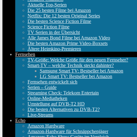
Aktuelle Top-Serien
Die 25 besten Filme bei Amazon
Netflix: Die 12 besten Original Series
Die besten Science Fiction Filme
Science Fiction Filme
TV Serien in der Übersicht
Alle James Bond Filme bei Amazon Video
Die besten Amazon Prime Video-Boxsets
Ältere Heimkino-Premieren
Fernsehen
TV-Größe: Welche Größe für den neuen Fernseher?
Smart-TV – welche Technik steckt dahinter?
Samsung Smart TV: Bestseller bei Amazon
LG Smart TV: Bestseller bei Amazon
Fernsehen entwickelt sich
Serien – Guide
Streaming Check: Telekom Entertain
Online-Mediatheken
Umstellung auf DVB-T2 HD
Die besten Alternativen zu DVB-T2?
Live-Streams
Echo
Amazon Hardware
Amazon-Hardware für Schnäppchenjäger
Amazon: Echo Show Geräte im Vergleich