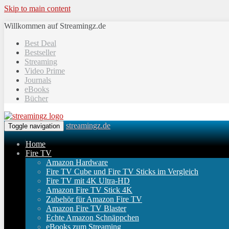
Skip to main content
Willkommen auf Streamingz.de
Best Deal
Bestseller
Streaming
Video Prime
Journals
eBooks
Bücher
streamingz.de
Toggle navigation
Home
Fire TV
Amazon Hardware
Fire TV Cube und Fire TV Sticks im Vergleich
Fire TV mit 4K Ultra-HD
Amazon Fire TV Stick 4K
Zubehör für Amazon Fire TV
Amazon Fire TV Blaster
Echte Amazon Schnäppchen
eBooks zum Streaming