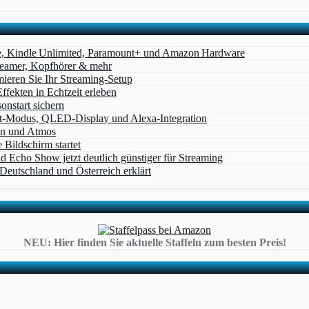
e, Kindle Unlimited, Paramount+ und Amazon Hardware
Beamer, Kopfhörer & mehr
eren Sie Ihr Streaming-Setup
ffekten in Echtzeit erleben
nstart sichern
t‑Modus, QLED‑Display und Alexa‑Integration
on und Atmos
Bildschirm startet
cho Show jetzt deutlich günstiger für Streaming
eutschland und Österreich erklärt
NEU: Hier finden Sie aktuelle Staffeln zum besten Preis!