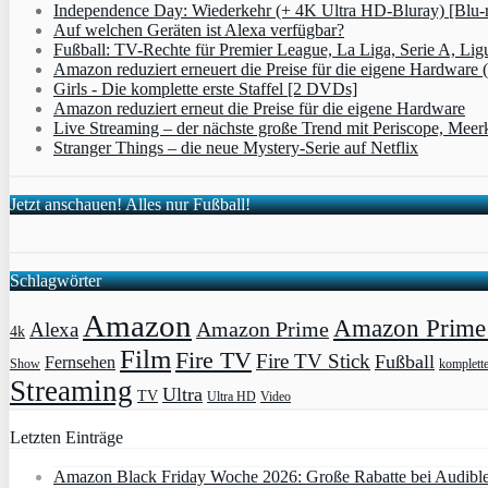
Independence Day: Wiederkehr (+ 4K Ultra HD-Bluray) [Blu-
Auf welchen Geräten ist Alexa verfügbar?
Fußball: TV-Rechte für Premier League, La Liga, Serie A, Lig
Amazon reduziert erneuert die Preise für die eigene Hardware 
Girls - Die komplette erste Staffel [2 DVDs]
Amazon reduziert erneut die Preise für die eigene Hardware
Live Streaming – der nächste große Trend mit Periscope, Meer
Stranger Things – die neue Mystery-Serie auf Netflix
Jetzt anschauen! Alles nur Fußball!
Schlagwörter
Amazon
Amazon Prime 
Amazon Prime
Alexa
4k
Film
Fire TV
Fire TV Stick
Fußball
Fernsehen
Show
komplett
Streaming
Ultra
TV
Ultra HD
Video
Letzten Einträge
Amazon Black Friday Woche 2026: Große Rabatte bei Audibl