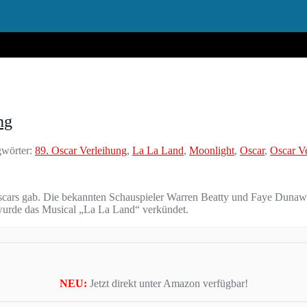
ng
wörter:
89. Oscar Verleihung
,
La La Land
,
Moonlight
,
Oscar
,
Oscar V
Oscars gab. Die bekannten Schauspieler Warren Beatty und Faye Dunawa
 wurde das Musical „La La Land“ verkündet.
NEU:
Jetzt direkt unter Amazon verfügbar!