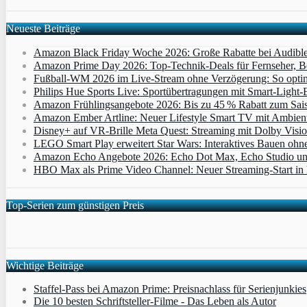
Neueste Beiträge
Amazon Black Friday Woche 2026: Große Rabatte bei Audibl
Amazon Prime Day 2026: Top-Technik-Deals für Fernseher, 
Fußball-WM 2026 im Live-Stream ohne Verzögerung: So optimi
Philips Hue Sports Live: Sportübertragungen mit Smart‑Light‑E
Amazon Frühlingsangebote 2026: Bis zu 45 % Rabatt zum Saiso
Amazon Ember Artline: Neuer Lifestyle Smart TV mit Ambien
Disney+ auf VR-Brille Meta Quest: Streaming mit Dolby Visi
LEGO Smart Play erweitert Star Wars: Interaktives Bauen ohne 
Amazon Echo Angebote 2026: Echo Dot Max, Echo Studio und E
HBO Max als Prime Video Channel: Neuer Streaming‑Start in D
Top-Serien zum günstigen Preis
Wichtige Beiträge
Staffel-Pass bei Amazon Prime: Preisnachlass für Serienjunkies
Die 10 besten Schriftsteller-Filme - Das Leben als Autor