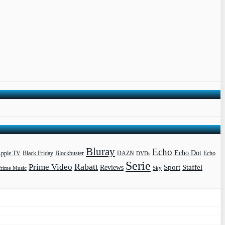
Bluray
Echo
Echo Dot
pple TV
Blockbuster
DAZN
Black Friday
DVDs
Echo
Serie
Rabatt
Prime Video
Sport
Staffel
Reviews
Prime Music
Sky