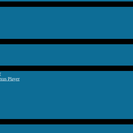
r
xus Player