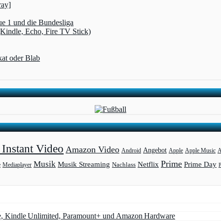
ray]
ue 1 und die Bundesliga
(Kindle, Echo, Fire TV Stick)
kat oder Blab
Instant Video
Amazon Video
Angebot
Apple
Apple Music
A
Android
Prime
Musik
Musik Streaming
Netflix
Prime Day
Mediaplayer
Nachlass
e
e, Kindle Unlimited, Paramount+ und Amazon Hardware