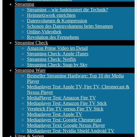
Streaming
Streaming – wie funktioniert die Technik?
Heimnetzwerk einrichten
Datenvolumen & Kompression
Schonen des Datenvolumens beim Streamen
Online-Videothek
Revolution des Fernsehens
Streaming Check
Amazon Prime Video im Detail
Streaming Check: Apple iTunes
Streaming Check: Netflix
Streaming Check: Snap by Sky
Streaming Ware
Bestseller Streaming Hardware: Top 10 der Media
Player
Mediaplayer Test: Apple TV, Fire TV, Chromecast &
Nexus Player
MediaPlayer Test: Amazon Fire TV
Mediaplayer Test: Amazon Fire TV Stick
Vergleich Fire TV versus Fire TV Stick
Mediaplayer Test: Apple TV
Mediaplayer Test: Google Chromecast
Mediaplayer Text: Google Nexus Player
Mediaplayer Test: Nvidia Shield Android TV
Filme & Serien