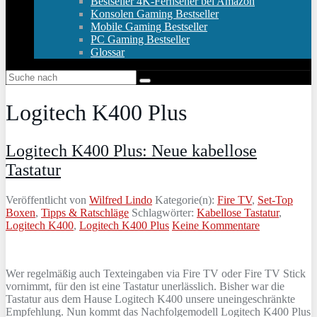
Bestseller 4K-Fernseher bei Amazon
Konsolen Gaming Bestseller
Mobile Gaming Bestseller
PC Gaming Bestseller
Glossar
Logitech K400 Plus
Logitech K400 Plus: Neue kabellose
Tastatur
Veröffentlicht von
Wilfred Lindo
Kategorie(n):
Fire TV
,
Set-Top
Boxen
,
Tipps & Ratschläge
Schlagwörter:
Kabellose Tastatur
,
Logitech K400
,
Logitech K400 Plus
Keine Kommentare
Wer regelmäßig auch Texteingaben via Fire TV oder Fire TV Stick
vornimmt, für den ist eine Tastatur unerlässlich. Bisher war die
Tastatur aus dem Hause Logitech K400 unsere uneingeschränkte
Empfehlung. Nun kommt das Nachfolgemodell Logitech K400 Plus