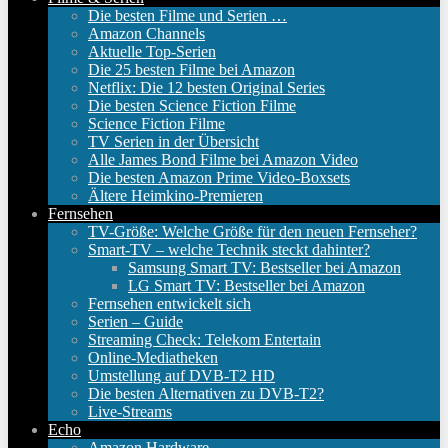
Die besten Filme und Serien …
Amazon Channels
Aktuelle Top-Serien
Die 25 besten Filme bei Amazon
Netflix: Die 12 besten Original Series
Die besten Science Fiction Filme
Science Fiction Filme
TV Serien in der Übersicht
Alle James Bond Filme bei Amazon Video
Die besten Amazon Prime Video-Boxsets
Ältere Heimkino-Premieren
Fernsehen
TV-Größe: Welche Größe für den neuen Fernseher?
Smart-TV – welche Technik steckt dahinter?
Samsung Smart TV: Bestseller bei Amazon
LG Smart TV: Bestseller bei Amazon
Fernsehen entwickelt sich
Serien – Guide
Streaming Check: Telekom Entertain
Online-Mediatheken
Umstellung auf DVB-T2 HD
Die besten Alternativen zu DVB-T2?
Live-Streams
Echo
Amazon Hardware