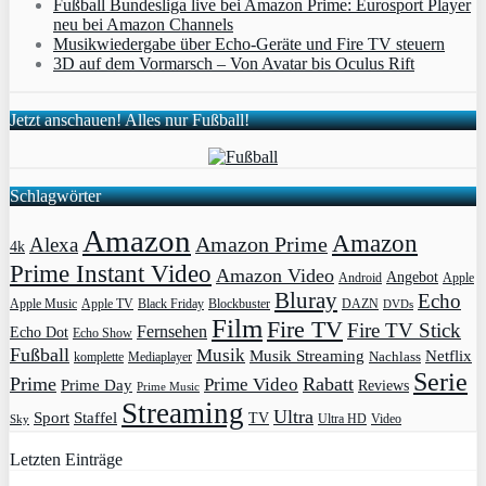
Fußball Bundesliga live bei Amazon Prime: Eurosport Player
neu bei Amazon Channels
Musikwiedergabe über Echo-Geräte und Fire TV steuern
3D auf dem Vormarsch – Von Avatar bis Oculus Rift
Jetzt anschauen! Alles nur Fußball!
Schlagwörter
Amazon
Amazon
Amazon Prime
Alexa
4k
Prime Instant Video
Amazon Video
Angebot
Apple
Android
Bluray
Echo
Apple Music
Apple TV
Blockbuster
DAZN
Black Friday
DVDs
Film
Fire TV
Fire TV Stick
Fernsehen
Echo Dot
Echo Show
Fußball
Musik
Musik Streaming
Netflix
Mediaplayer
Nachlass
komplette
Serie
Prime
Rabatt
Prime Video
Prime Day
Reviews
Prime Music
Streaming
Ultra
Sport
Staffel
TV
Ultra HD
Video
Sky
Letzten Einträge