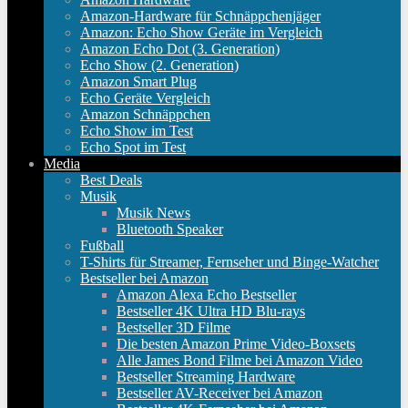
Amazon-Hardware für Schnäppchenjäger
Amazon: Echo Show Geräte im Vergleich
Amazon Echo Dot (3. Generation)
Echo Show (2. Generation)
Amazon Smart Plug
Echo Geräte Vergleich
Amazon Schnäppchen
Echo Show im Test
Echo Spot im Test
Media
Best Deals
Musik
Musik News
Bluetooth Speaker
Fußball
T-Shirts für Streamer, Fernseher und Binge-Watcher
Bestseller bei Amazon
Amazon Alexa Echo Bestseller
Bestseller 4K Ultra HD Blu-rays
Bestseller 3D Filme
Die besten Amazon Prime Video-Boxsets
Alle James Bond Filme bei Amazon Video
Bestseller Streaming Hardware
Bestseller AV-Receiver bei Amazon