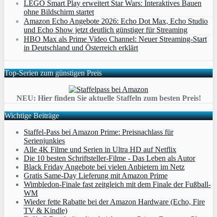
LEGO Smart Play erweitert Star Wars: Interaktives Bauen
ohne Bildschirm startet
Amazon Echo Angebote 2026: Echo Dot Max, Echo Studio
und Echo Show jetzt deutlich günstiger für Streaming
HBO Max als Prime Video Channel: Neuer Streaming‑Start
in Deutschland und Österreich erklärt
Top-Serien zum günstigen Preis
NEU: Hier finden Sie aktuelle Staffeln zum besten Preis!
Wichtige Beiträge
Staffel-Pass bei Amazon Prime: Preisnachlass für
Serienjunkies
Alle 4K Filme und Serien in Ultra HD auf Netflix
Die 10 besten Schriftsteller-Filme - Das Leben als Autor
Black Friday Angebote bei vielen Anbietern im Netz
Gratis Same-Day Lieferung mit Amazon Prime
Wimbledon-Finale fast zeitgleich mit dem Finale der Fußball-
WM
Wieder fette Rabatte bei der Amazon Hardware (Echo, Fire
TV & Kindle)