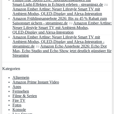
Smart‑Light‑Effekten in Echtzeit erleben - streamingz.de
zu
Amazon Ember Artline: Neuer Lifestyle Smart TV mit
Ambient‑Modus, QLED‑Display und Alexa‑Integration
Amazon Frühlingsangebote 2026: Bis zu 45 % Rabatt zum
Saisonstart sichern - streamingz.de
zu
Amazon Ember Artline:
Neuer Lifestyle Smart TV mit Ambient‑Modus,
QLED‑Display und Alexa‑Integration
Amazon Ember Artline: Neuer Lifestyle Smart TV mit
Ambient‑Modus, QLED‑Display und Alexa‑Integration -
streamingz.de
zu
Amazon Echo Angebote 2026: Echo Dot
Max, Echo Studio und Echo Show jetzt deutlich günstiger für
Streaming
Kategorien
Allgemein
Amazon Prime Instant Video
Apps
Fernsehen
Filme & Serien
Fire TV
Fotos
Konsole