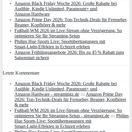
Amazon Black Friday Woche 2026: Große Rabatte bei
Audible, Kindle Unlimited, Paramount+ und
Amazon Hardware
Amazon Prime Day 2026: Top-Technik-Deals für Fernseher,
Beamer, Kopfhörer & mehr
Fußball-WM 2026 im Live-Stream ohne Verzögerung: So
optimieren Sie Ihr Streaming-Setup
Philips Hue Sports Live: Sportübertragungen mit
Smart‑Light‑Effekten in Echtzeit erleben
Amazon Frühlingsangebote 2026: Bis zu 45 % Rabatt zum
Saisonstart sichern
Letzte Kommentare
Amazon Black Friday Woche 2026: Große Rabatte bei
Audible, Kindle Unlimited, Paramount+ und
Amazon Hardware - streamingz.de
zu
Amazon Prime Day
2026: Top-Technik-Deals für Fernseher, Beamer, Kopfhörer
& mehr
Fußball-WM 2026 im Live-Stream ohne Verzögerung: So
optimieren Sie Ihr Streaming-Setup - streamingz.de
zu
Philips
Hue Sports Live: Sportübertragungen mit
Smart‑Light‑Effekten in Echtzeit erleben
Philips Hue Sports Live: Sportübertragungen mit