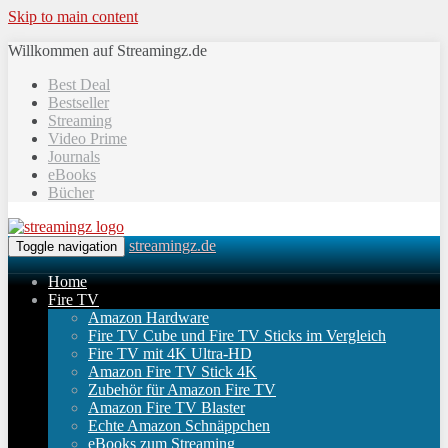
Skip to main content
Willkommen auf Streamingz.de
Best Deal
Bestseller
Streaming
Video Prime
Journals
eBooks
Bücher
streamingz.de
Toggle navigation
Home
Fire TV
Amazon Hardware
Fire TV Cube und Fire TV Sticks im Vergleich
Fire TV mit 4K Ultra-HD
Amazon Fire TV Stick 4K
Zubehör für Amazon Fire TV
Amazon Fire TV Blaster
Echte Amazon Schnäppchen
eBooks zum Streaming