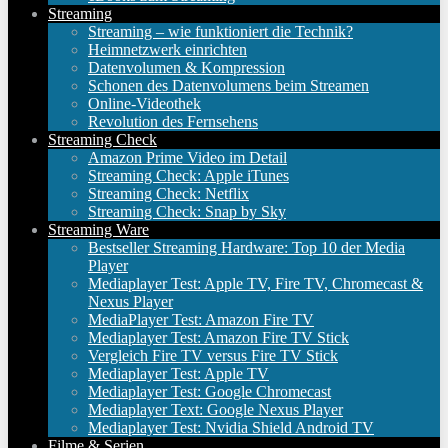
Streaming
Streaming – wie funktioniert die Technik?
Heimnetzwerk einrichten
Datenvolumen & Kompression
Schonen des Datenvolumens beim Streamen
Online-Videothek
Revolution des Fernsehens
Streaming Check
Amazon Prime Video im Detail
Streaming Check: Apple iTunes
Streaming Check: Netflix
Streaming Check: Snap by Sky
Streaming Ware
Bestseller Streaming Hardware: Top 10 der Media
Player
Mediaplayer Test: Apple TV, Fire TV, Chromecast &
Nexus Player
MediaPlayer Test: Amazon Fire TV
Mediaplayer Test: Amazon Fire TV Stick
Vergleich Fire TV versus Fire TV Stick
Mediaplayer Test: Apple TV
Mediaplayer Test: Google Chromecast
Mediaplayer Text: Google Nexus Player
Mediaplayer Test: Nvidia Shield Android TV
Filme & Serien