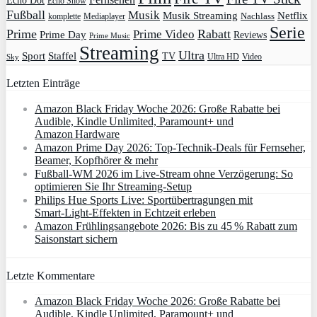
Echo Dot
Echo Show
Fußball
Musik
Musik Streaming
Netflix
Mediaplayer
Nachlass
komplette
Serie
Prime
Rabatt
Prime Video
Prime Day
Reviews
Prime Music
Streaming
Ultra
Sport
Staffel
TV
Ultra HD
Video
Sky
Letzten Einträge
Amazon Black Friday Woche 2026: Große Rabatte bei
Audible, Kindle Unlimited, Paramount+ und
Amazon Hardware
Amazon Prime Day 2026: Top-Technik-Deals für Fernseher,
Beamer, Kopfhörer & mehr
Fußball-WM 2026 im Live-Stream ohne Verzögerung: So
optimieren Sie Ihr Streaming-Setup
Philips Hue Sports Live: Sportübertragungen mit
Smart‑Light‑Effekten in Echtzeit erleben
Amazon Frühlingsangebote 2026: Bis zu 45 % Rabatt zum
Saisonstart sichern
Letzte Kommentare
Amazon Black Friday Woche 2026: Große Rabatte bei
Audible, Kindle Unlimited, Paramount+ und