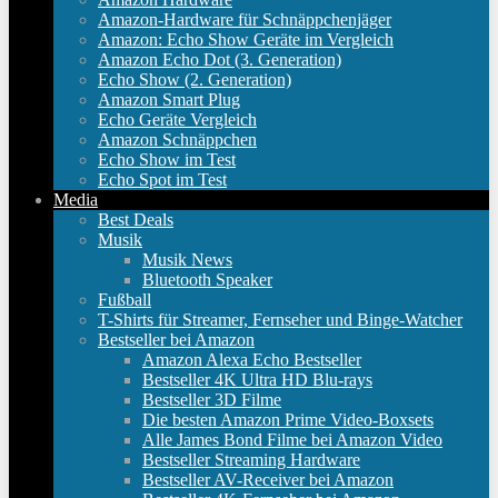
Amazon-Hardware für Schnäppchenjäger
Amazon: Echo Show Geräte im Vergleich
Amazon Echo Dot (3. Generation)
Echo Show (2. Generation)
Amazon Smart Plug
Echo Geräte Vergleich
Amazon Schnäppchen
Echo Show im Test
Echo Spot im Test
Media
Best Deals
Musik
Musik News
Bluetooth Speaker
Fußball
T-Shirts für Streamer, Fernseher und Binge-Watcher
Bestseller bei Amazon
Amazon Alexa Echo Bestseller
Bestseller 4K Ultra HD Blu-rays
Bestseller 3D Filme
Die besten Amazon Prime Video-Boxsets
Alle James Bond Filme bei Amazon Video
Bestseller Streaming Hardware
Bestseller AV-Receiver bei Amazon