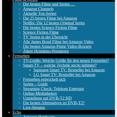
Die besten Filme und Serien …
Amazon Channels
Aktuelle Top-Serien
Die 25 besten Filme bei Amazon
Netflix: Die 12 besten Original Series
Die besten Science Fiction Filme
Science Fiction Filme
TV Serien in der Übersicht
Alle James Bond Filme bei Amazon Video
Die besten Amazon Prime Video-Boxsets
Ältere Heimkino-Premieren
Fernsehen
TV-Größe: Welche Größe für den neuen Fernseher?
Smart-TV – welche Technik steckt dahinter?
Samsung Smart TV: Bestseller bei Amazon
LG Smart TV: Bestseller bei Amazon
Fernsehen entwickelt sich
Serien – Guide
Streaming Check: Telekom Entertain
Online-Mediatheken
Umstellung auf DVB-T2 HD
Die besten Alternativen zu DVB-T2?
Live-Streams
Echo
Amazon Hardware