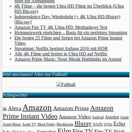
führt zur Abmahnung
4K Filme – die besten Ultra HD Filme im Überblick (Ultra
HD Blu-ray)
Independence Day: Wiederkehr (+ 4K Ultra HD-Bluray)
[Blu-ray]
Amazon Fire TV 4K Ultra-HD: Mediaplayer Test
Heimnetzwerk einrichten – Basis für ein perfektes Streaming
Die besten 25 Filme und Serien bei Amazon Prime Instant
Video
Streaming: Netflix beginnt Anfang 2016 mit HDR
Alle 4K Filme und Serien in Ultra HD auf Netflix
Amazon Prime Music: Neue Musik Highlights im August
Jetzt anschauen! Alles nur Fußball!
Schlagwörter
Amazon
Amazon
Amazon Prime
Alexa
4k
Prime Instant Video
Amazon Video
Angebot
Apple
Android
Bluray
Echo
Apple Music
Apple TV
Blockbuster
DAZN
Black Friday
DVDs
Film
Fire TV
Fire TV Stick
Fernsehen