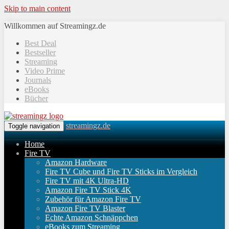
Skip to main content
Willkommen auf Streamingz.de
Best Deal
Bestseller
Streaming
Video Prime
Journals
eBooks
Bücher
streamingz.de
Toggle navigation
Home
Fire TV
Amazon Hardware
Fire TV Cube und Fire TV Sticks im Vergleich
Fire TV mit 4K Ultra-HD
Amazon Fire TV Stick 4K
Zubehör für Amazon Fire TV
Amazon Fire TV Blaster
Echte Amazon Schnäppchen
eBooks zum Streaming