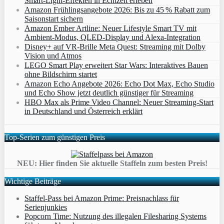
Smart‑Light‑Effekten in Echtzeit erleben
Amazon Frühlingsangebote 2026: Bis zu 45 % Rabatt zum
Saisonstart sichern
Amazon Ember Artline: Neuer Lifestyle Smart TV mit
Ambient‑Modus, QLED‑Display und Alexa‑Integration
Disney+ auf VR-Brille Meta Quest: Streaming mit Dolby
Vision und Atmos
LEGO Smart Play erweitert Star Wars: Interaktives Bauen
ohne Bildschirm startet
Amazon Echo Angebote 2026: Echo Dot Max, Echo Studio
und Echo Show jetzt deutlich günstiger für Streaming
HBO Max als Prime Video Channel: Neuer Streaming‑Start
in Deutschland und Österreich erklärt
Top-Serien zum günstigen Preis
NEU: Hier finden Sie aktuelle Staffeln zum besten Preis!
Wichtige Beiträge
Staffel-Pass bei Amazon Prime: Preisnachlass für
Serienjunkies
Popcorn Time: Nutzung des illegalen Filesharing Systems