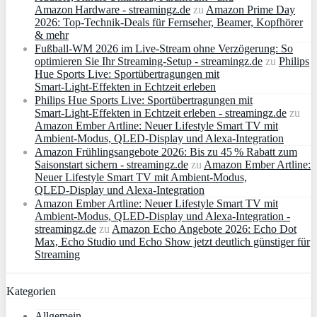
Amazon Hardware - streamingz.de
zu
Amazon Prime Day
2026: Top-Technik-Deals für Fernseher, Beamer, Kopfhörer
& mehr
Fußball-WM 2026 im Live-Stream ohne Verzögerung: So
optimieren Sie Ihr Streaming-Setup - streamingz.de
zu
Philips
Hue Sports Live: Sportübertragungen mit
Smart‑Light‑Effekten in Echtzeit erleben
Philips Hue Sports Live: Sportübertragungen mit
Smart‑Light‑Effekten in Echtzeit erleben - streamingz.de
zu
Amazon Ember Artline: Neuer Lifestyle Smart TV mit
Ambient‑Modus, QLED‑Display und Alexa‑Integration
Amazon Frühlingsangebote 2026: Bis zu 45 % Rabatt zum
Saisonstart sichern - streamingz.de
zu
Amazon Ember Artline:
Neuer Lifestyle Smart TV mit Ambient‑Modus,
QLED‑Display und Alexa‑Integration
Amazon Ember Artline: Neuer Lifestyle Smart TV mit
Ambient‑Modus, QLED‑Display und Alexa‑Integration -
streamingz.de
zu
Amazon Echo Angebote 2026: Echo Dot
Max, Echo Studio und Echo Show jetzt deutlich günstiger für
Streaming
Kategorien
Allgemein