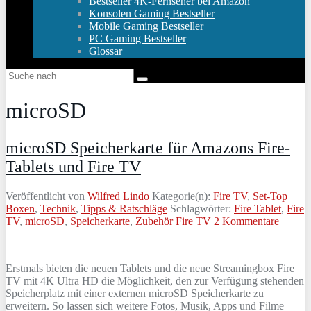
Bestseller 4K-Fernseher bei Amazon
Konsolen Gaming Bestseller
Mobile Gaming Bestseller
PC Gaming Bestseller
Glossar
microSD
microSD Speicherkarte für Amazons Fire-
Tablets und Fire TV
Veröffentlicht von
Wilfred Lindo
Kategorie(n):
Fire TV
,
Set-Top
Boxen
,
Technik
,
Tipps & Ratschläge
Schlagwörter:
Fire Tablet
,
Fire
TV
,
microSD
,
Speicherkarte
,
Zubehör Fire TV
2 Kommentare
Erstmals bieten die neuen Tablets und die neue Streamingbox Fire
TV mit 4K Ultra HD die Möglichkeit, den zur Verfügung stehenden
Speicherplatz mit einer externen microSD Speicherkarte zu
erweitern. So lassen sich weitere Fotos, Musik, Apps und Filme