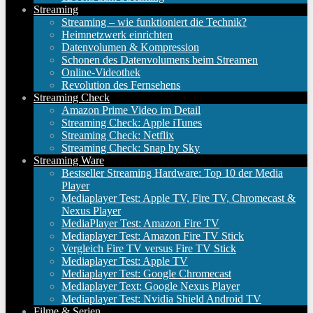
Streaming
Streaming – wie funktioniert die Technik?
Heimnetzwerk einrichten
Datenvolumen & Kompression
Schonen des Datenvolumens beim Streamen
Online-Videothek
Revolution des Fernsehens
Streaming Check
Amazon Prime Video im Detail
Streaming Check: Apple iTunes
Streaming Check: Netflix
Streaming Check: Snap by Sky
Streaming Ware
Bestseller Streaming Hardware: Top 10 der Media
Player
Mediaplayer Test: Apple TV, Fire TV, Chromecast &
Nexus Player
MediaPlayer Test: Amazon Fire TV
Mediaplayer Test: Amazon Fire TV Stick
Vergleich Fire TV versus Fire TV Stick
Mediaplayer Test: Apple TV
Mediaplayer Test: Google Chromecast
Mediaplayer Text: Google Nexus Player
Mediaplayer Test: Nvidia Shield Android TV
Filme & Serien