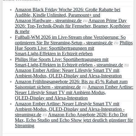
Amazon Black Friday Woche 2026: Große Rabatte bei
Audible, Kindle Unlimited, Paramount+ und
Amazon Hardware - streamingz.de
zu
Amazon Prime Day
2026: Top-Technik-Deals für Fernseher, Beamer, Kopfhörer
& mehr
Fußball-WM 2026 im Live-Stream ohne Verzögerung: So
optimieren Sie Ihr Streaming-Setup - streamingz.de
zu
Philips
Hue Sports Live: Sportübertragungen mit
Smart‑Light‑Effekten in Echtzeit erleben
Philips Hue Sports Live: Sportübertragungen mit
Smart‑Light‑Effekten in Echtzeit erleben - streamingz.de
zu
Amazon Ember Artline: Neuer Lifestyle Smart TV mit
Ambient‑Modus, QLED‑Display und Alexa‑Integration
Amazon Frühlingsangebote 2026: Bis zu 45 % Rabatt zum
Saisonstart sichern - streamingz.de
zu
Amazon Ember Artline:
Neuer Lifestyle Smart TV mit Ambient‑Modus,
QLED‑Display und Alexa‑Integration
Amazon Ember Artline: Neuer Lifestyle Smart TV mit
Ambient‑Modus, QLED‑Display und Alexa‑Integration -
streamingz.de
zu
Amazon Echo Angebote 2026: Echo Dot
Max, Echo Studio und Echo Show jetzt deutlich günstiger für
Streaming