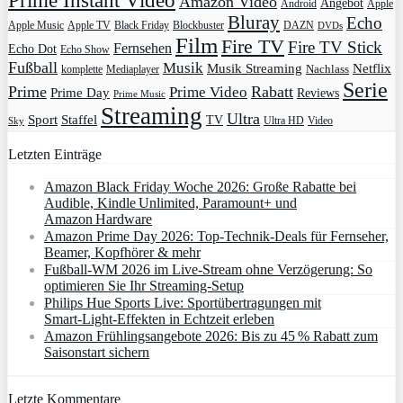
Prime Instant Video
Amazon Video
Angebot
Apple
Android
Bluray
Echo
Apple Music
Apple TV
Blockbuster
DAZN
Black Friday
DVDs
Film
Fire TV
Fire TV Stick
Fernsehen
Echo Dot
Echo Show
Fußball
Musik
Musik Streaming
Netflix
Mediaplayer
Nachlass
komplette
Serie
Prime
Rabatt
Prime Video
Prime Day
Reviews
Prime Music
Streaming
Ultra
Sport
Staffel
TV
Ultra HD
Video
Sky
Letzten Einträge
Amazon Black Friday Woche 2026: Große Rabatte bei
Audible, Kindle Unlimited, Paramount+ und
Amazon Hardware
Amazon Prime Day 2026: Top-Technik-Deals für Fernseher,
Beamer, Kopfhörer & mehr
Fußball-WM 2026 im Live-Stream ohne Verzögerung: So
optimieren Sie Ihr Streaming-Setup
Philips Hue Sports Live: Sportübertragungen mit
Smart‑Light‑Effekten in Echtzeit erleben
Amazon Frühlingsangebote 2026: Bis zu 45 % Rabatt zum
Saisonstart sichern
Letzte Kommentare