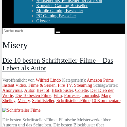
Bestseller 4K-Fernseher bei Amazon
Konsolen Gaming Bestseller
Mobile Gaming Bestseller
PC Gaming Bestseller
Glossar
Misery
Die 10 besten Schriftsteller-Filme – Das
Leben als Autor
Veröffentlicht von
Wilfred Lindo
Kategorie(n):
Amazon Prime
Instant Video
,
Filme & Serien
,
Fire TV
,
Streaming
Schlagwörter:
Anonymus
,
Autor
,
Best of
,
Blockbuster
,
Colette
,
Der Dieb der
Worte
,
Die 10 besten Filme
,
Film
,
Forrester
,
Journalist
,
Mary
Shelley
,
Misery
,
Schriftsteller
,
Schriftsteller-Filme
10 Kommentare
Die besten Schriftsteller-Filme. Filmische Meisterwerke über
Autoren und das Schreiben. Die besten Blockbuster über