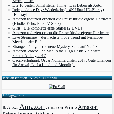
Serienjunkies
Die 10 besten Schriftsteller-Filme - Das Leben als Autor
Independence Day: Wiederkehr (+ 4K Ultra HD-Bluray)
[Blu-ray]
Amazon reduziert erneuert die Preise für die eigene Hardware
(Kindle, Echo, Fire TV Stick)
Girls - Die komplette erste Staffel [2 DVDs]
Amazon reduziert erneut die Preise für die eigene Hardware
Live Streaming – der nächste große Trend mit Periscope,
Meerkat oder Blab
Stranger Things – die neue Mystery-Serie auf Netflix
Amazon Video: The Man in the High Castle - 2. Staffel
kommt Anfang 2017
Oscarverleihung: Oscar Nominierungen 2017. Gute Chancen
für Arrival, La La Land und Moonlight
Jetzt anschauen! Alles nur Fußball!
Schlagwörter
Amazon
Amazon
Amazon Prime
Alexa
4k