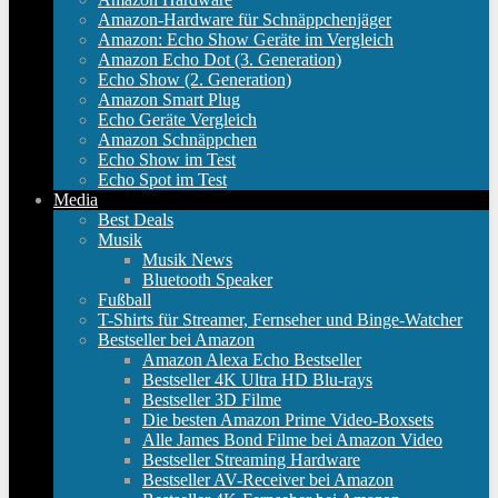
Amazon-Hardware für Schnäppchenjäger
Amazon: Echo Show Geräte im Vergleich
Amazon Echo Dot (3. Generation)
Echo Show (2. Generation)
Amazon Smart Plug
Echo Geräte Vergleich
Amazon Schnäppchen
Echo Show im Test
Echo Spot im Test
Media
Best Deals
Musik
Musik News
Bluetooth Speaker
Fußball
T-Shirts für Streamer, Fernseher und Binge-Watcher
Bestseller bei Amazon
Amazon Alexa Echo Bestseller
Bestseller 4K Ultra HD Blu-rays
Bestseller 3D Filme
Die besten Amazon Prime Video-Boxsets
Alle James Bond Filme bei Amazon Video
Bestseller Streaming Hardware
Bestseller AV-Receiver bei Amazon