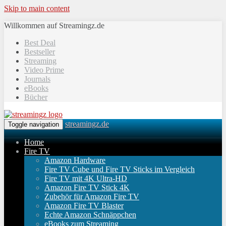
Skip to main content
Willkommen auf Streamingz.de
Best Deal
Bestseller
Streaming
Video Prime
Journals
eBooks
Bücher
streamingz.de
Toggle navigation
Home
Fire TV
Amazon Hardware
Fire TV Cube und Fire TV Sticks im Vergleich
Fire TV mit 4K Ultra-HD
Amazon Fire TV Stick 4K
Zubehör für Amazon Fire TV
Amazon Fire TV Blaster
Echte Amazon Schnäppchen
eBooks zum Streaming