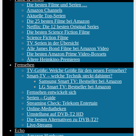
Die besten Filme und Serien …
Amazon Channels
Aktuelle Top-Serien
Die 25 besten Filme bei Amazon
Netflix: Die 12 besten Original Series
Die besten Science Fiction Filme
Science Fiction Filme
TV Serien in der Übersicht
Alle James Bond Filme bei Amazon Video
Die besten Amazon Prime Video-Boxsets
Ältere Heimkino-Premieren
Fernsehen
TV-Größe: Welche Größe für den neuen Fernseher?
Smart-TV – welche Technik steckt dahinter?
Samsung Smart TV: Bestseller bei Amazon
LG Smart TV: Bestseller bei Amazon
Fernsehen entwickelt sich
Serien – Guide
Streaming Check: Telekom Entertain
Online-Mediatheken
Umstellung auf DVB-T2 HD
Die besten Alternativen zu DVB-T2?
Live-Streams
Echo
Amazon Hardware