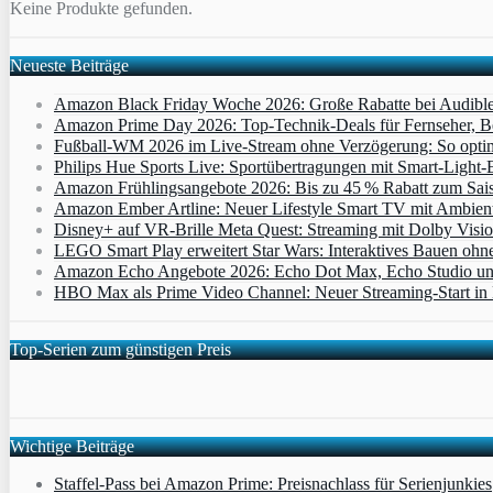
Keine Produkte gefunden.
Neueste Beiträge
Amazon Black Friday Woche 2026: Große Rabatte bei Audibl
Amazon Prime Day 2026: Top-Technik-Deals für Fernseher, 
Fußball-WM 2026 im Live-Stream ohne Verzögerung: So optimi
Philips Hue Sports Live: Sportübertragungen mit Smart‑Light‑E
Amazon Frühlingsangebote 2026: Bis zu 45 % Rabatt zum Saiso
Amazon Ember Artline: Neuer Lifestyle Smart TV mit Ambien
Disney+ auf VR-Brille Meta Quest: Streaming mit Dolby Visi
LEGO Smart Play erweitert Star Wars: Interaktives Bauen ohne 
Amazon Echo Angebote 2026: Echo Dot Max, Echo Studio und E
HBO Max als Prime Video Channel: Neuer Streaming‑Start in D
Top-Serien zum günstigen Preis
Wichtige Beiträge
Staffel-Pass bei Amazon Prime: Preisnachlass für Serienjunkies