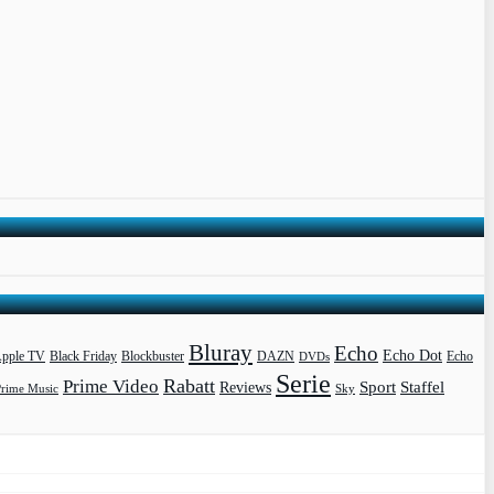
Bluray
Echo
Echo Dot
pple TV
Blockbuster
DAZN
Black Friday
DVDs
Echo
Serie
Rabatt
Prime Video
Sport
Staffel
Reviews
Prime Music
Sky