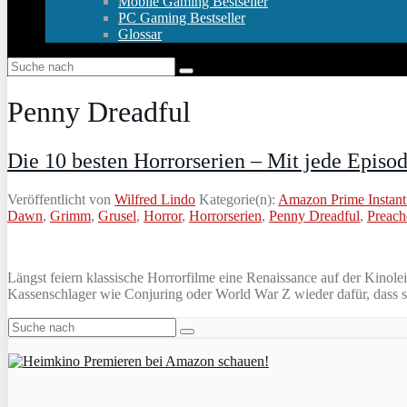
Mobile Gaming Bestseller
PC Gaming Bestseller
Glossar
Penny Dreadful
Die 10 besten Horrorserien – Mit jede Episo
Veröffentlicht von
Wilfred Lindo
Kategorie(n):
Amazon Prime Instant
Dawn
,
Grimm
,
Grusel
,
Horror
,
Horrorserien
,
Penny Dreadful
,
Preach
Längst feiern klassische Horrorfilme eine Renaissance auf der Kinol
Kassenschlager wie Conjuring oder World War Z wieder dafür, dass si