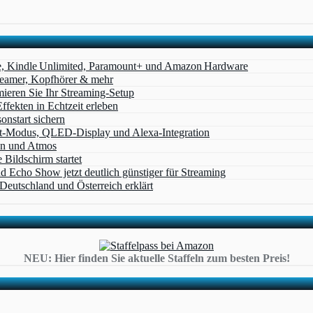
e, Kindle Unlimited, Paramount+ und Amazon Hardware
Beamer, Kopfhörer & mehr
eren Sie Ihr Streaming-Setup
ffekten in Echtzeit erleben
nstart sichern
t‑Modus, QLED‑Display und Alexa‑Integration
on und Atmos
Bildschirm startet
cho Show jetzt deutlich günstiger für Streaming
eutschland und Österreich erklärt
NEU: Hier finden Sie aktuelle Staffeln zum besten Preis!