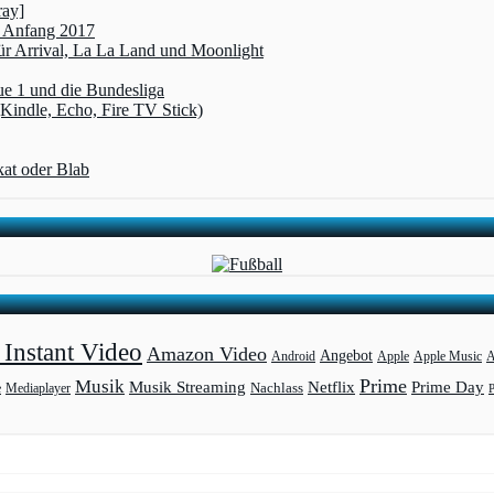
ray]
t Anfang 2017
r Arrival, La La Land und Moonlight
ue 1 und die Bundesliga
(Kindle, Echo, Fire TV Stick)
kat oder Blab
Instant Video
Amazon Video
Angebot
Apple
Apple Music
A
Android
Prime
Musik
Musik Streaming
Netflix
Prime Day
Mediaplayer
Nachlass
e