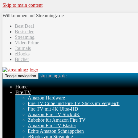
Skip to main content
Willkommen auf Streamingz.de
Best Deal
Bestseller
Streaming
Video Prime
Journals
eBooks
Bücher
streamingz.de
Toggle navigation
Home
Fire TV
Amazon Hardware
Fire TV Cube und Fire TV Sticks im Vergleich
Fire TV mit 4K Ultra-HD
Amazon Fire TV Stick 4K
Zubehör für Amazon Fire TV
Amazon Fire TV Blaster
Echte Amazon Schnäppchen
eBooks zum Streaming