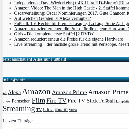
Independence Day: Wiederkehr (+ 4K Ultra HD-Bluray) [Blu-
Amazon Video: The Man in the High Castle - 2. Staffel komm
Oscarverleihung: Oscar Nominierungen 2017. Gute Chancen fü
Auf welchen Geräten ist Alexa verfügbar?
Fußball: TV-Rechte für Premier League, La Liga, Serie A, Lig
Amazon reduziert erneuert die Preise für die eigene Hardware 
Girls - Die komplette erste Staffel [2 DVDs]
Amazon reduziert erneut die Preise für die eigene Hardware
Live Streaming – der nächste große Trend mit Periscope, Meer
Jetzt anschauen! Alles nur Fußball!
Schlagwörter
Amazon
Amazon Prime 
Amazon Prime
Alexa
4k
Film
Fire TV
Fire TV Stick
Fußball
Fernsehen
Show
komplett
Streaming
Ultra
TV
Ultra HD
Video
Letzten Einträge