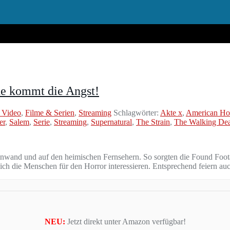
de kommt die Angst!
 Video
,
Filme & Serien
,
Streaming
Schlagwörter:
Akte x
,
American Hor
er
,
Salem
,
Serie
,
Streaming
,
Supernatural
,
The Strain
,
The Walking De
einwand und auf den heimischen Fernsehern. So sorgten die Found Foot
ch die Menschen für den Horror interessieren. Entsprechend feiern au
NEU:
Jetzt direkt unter Amazon verfügbar!