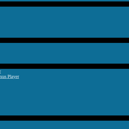
r
xus Player