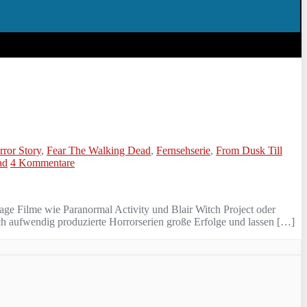
ror Story
,
Fear The Walking Dead
,
Fernsehserie
,
From Dusk Till
ad
4 Kommentare
age Filme wie Paranormal Activity und Blair Witch Project oder
ch aufwendig produzierte Horrorserien große Erfolge und lassen […]