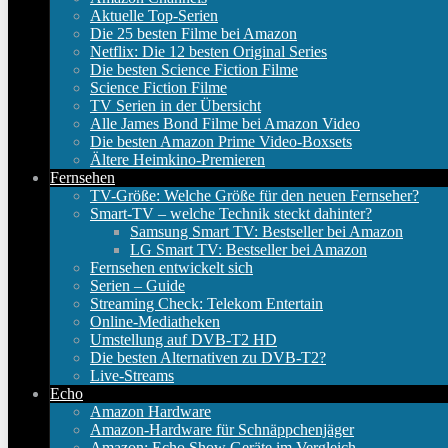
Aktuelle Top-Serien
Die 25 besten Filme bei Amazon
Netflix: Die 12 besten Original Series
Die besten Science Fiction Filme
Science Fiction Filme
TV Serien in der Übersicht
Alle James Bond Filme bei Amazon Video
Die besten Amazon Prime Video-Boxsets
Ältere Heimkino-Premieren
Fernsehen
TV-Größe: Welche Größe für den neuen Fernseher?
Smart-TV – welche Technik steckt dahinter?
Samsung Smart TV: Bestseller bei Amazon
LG Smart TV: Bestseller bei Amazon
Fernsehen entwickelt sich
Serien – Guide
Streaming Check: Telekom Entertain
Online-Mediatheken
Umstellung auf DVB-T2 HD
Die besten Alternativen zu DVB-T2?
Live-Streams
Echo
Amazon Hardware
Amazon-Hardware für Schnäppchenjäger
Amazon: Echo Show Geräte im Vergleich