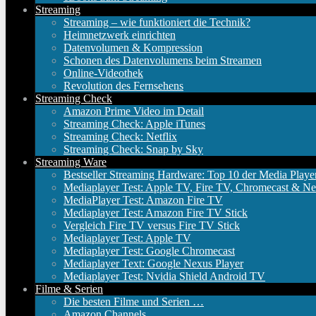
Streaming
Streaming – wie funktioniert die Technik?
Heimnetzwerk einrichten
Datenvolumen & Kompression
Schonen des Datenvolumens beim Streamen
Online-Videothek
Revolution des Fernsehens
Streaming Check
Amazon Prime Video im Detail
Streaming Check: Apple iTunes
Streaming Check: Netflix
Streaming Check: Snap by Sky
Streaming Ware
Bestseller Streaming Hardware: Top 10 der Media Playe
Mediaplayer Test: Apple TV, Fire TV, Chromecast & Ne
MediaPlayer Test: Amazon Fire TV
Mediaplayer Test: Amazon Fire TV Stick
Vergleich Fire TV versus Fire TV Stick
Mediaplayer Test: Apple TV
Mediaplayer Test: Google Chromecast
Mediaplayer Text: Google Nexus Player
Mediaplayer Test: Nvidia Shield Android TV
Filme & Serien
Die besten Filme und Serien …
Amazon Channels