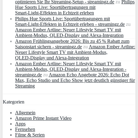
optimieren Sie Ihr Streaming-Setup - streamingz.de
zu
Philips
Hue Sports Live: Sportübertragungen mit
Smart‑Light‑Effekten in Echtzeit erleben
Philips Hue Sports Live: Sportübertragungen mit
Smart‑Light‑Effekten in Echtzeit erleben - streamingz.de
zu
Amazon Ember Artline: Neuer Lifestyle Smart TV mit
Ambient‑Modus, QLED‑Display und Alexa‑Integration
Amazon Frühlingsangebote 2026: Bis zu 45 % Rabatt zum
Saisonstart sichern - streamingz.de
zu
Amazon Ember Artline:
Neuer Lifestyle Smart TV mit Ambient‑Modus,
QLED‑Display und Alexa‑Integration
Amazon Ember Artline: Neuer Lifestyle Smart TV mit
Ambient‑Modus, QLED‑Display und Alexa‑Integration -
streamingz.de
zu
Amazon Echo Angebote 2026: Echo Dot
Max, Echo Studio und Echo Show jetzt deutlich günstiger für
Streaming
Kategorien
Allgemein
Amazon Prime Instant Video
Apps
Fernsehen
Filme & Serien