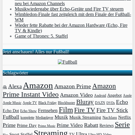
neu bei Amazon Channels
Musikwiedergabe über Echo-Geräte und Fire TV steuern
Wimbledon-Finale fast zeitgleich mit dem Finale der Fußball-
WM
Wieder fette Rabatte bei der Amazon Hardware (Echo, Fire
TV & Kindle)
Game of Thrones: 5. Staffel
Jetzt anschauen! Alles nur Fußball!
Schlagwörter
Amazon
Amazon
Amazon Prime
Alexa
4k
Prime Instant Video
Amazon Video
Angebot
Apple
Android
Bluray
Echo
Apple Music
Apple TV
Blockbuster
DAZN
Black Friday
DVDs
Film
Fire TV
Fire TV Stick
Fernsehen
Echo Dot
Echo Show
Fußball
Musik
Musik Streaming
Netflix
Mediaplayer
Nachlass
komplette
Serie
Prime
Rabatt
Prime Video
Prime Day
Reviews
Prime Music
Streaming
Ultra
Sport
Staffel
TV
Ultra HD
Video
Sky