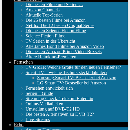
Die besten Filme und Serien …
Amazon Channels
Aktuelle Top-Serien
Die 25 besten Filme bei Amazon
Netflix: Die 12 besten Original Series
Die besten Science Fiction Filme
Science Fiction Filme
TV Serien in der Übersicht
Alle James Bond Filme bei Amazon Video
Die besten Amazon Prime Video-Boxsets
Ältere Heimkino-Premieren
Fernsehen
TV-Größe: Welche Größe für den neuen Fernseher?
Smart-TV – welche Technik steckt dahinter?
Samsung Smart TV: Bestseller bei Amazon
LG Smart TV: Bestseller bei Amazon
Fernsehen entwickelt sich
Serien – Guide
Streaming Check: Telekom Entertain
Online-Mediatheken
Umstellung auf DVB-T2 HD
Die besten Alternativen zu DVB-T2?
Live-Streams
Echo
Amazon Hardware