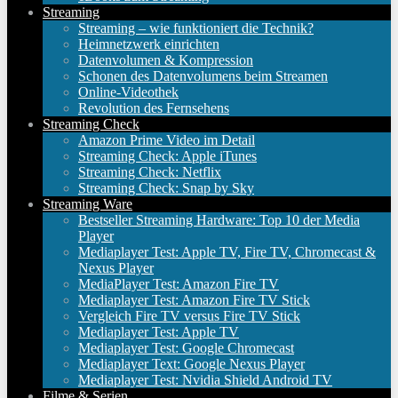
Streaming
Streaming – wie funktioniert die Technik?
Heimnetzwerk einrichten
Datenvolumen & Kompression
Schonen des Datenvolumens beim Streamen
Online-Videothek
Revolution des Fernsehens
Streaming Check
Amazon Prime Video im Detail
Streaming Check: Apple iTunes
Streaming Check: Netflix
Streaming Check: Snap by Sky
Streaming Ware
Bestseller Streaming Hardware: Top 10 der Media
Player
Mediaplayer Test: Apple TV, Fire TV, Chromecast &
Nexus Player
MediaPlayer Test: Amazon Fire TV
Mediaplayer Test: Amazon Fire TV Stick
Vergleich Fire TV versus Fire TV Stick
Mediaplayer Test: Apple TV
Mediaplayer Test: Google Chromecast
Mediaplayer Text: Google Nexus Player
Mediaplayer Test: Nvidia Shield Android TV
Filme & Serien