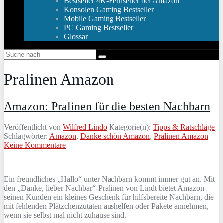
Bestseller 4K-Fernseher bei Amazon
Konsolen Gaming Bestseller
Mobile Gaming Bestseller
PC Gaming Bestseller
Glossar
Pralinen Amazon
Amazon: Pralinen für die besten Nachbarn
Veröffentlicht von
Wilfred Lindo
Kategorie(n):
Tipps & Ratschläge
Schlagwörter:
Amazon
,
Danke schön Amazon
,
Pralinen Amazon
Keine Kommentare
Ein freundliches „Hallo“ unter Nachbarn kommt immer gut an. Mit
den „Danke, lieber Nachbar“-Pralinen von Lindt bietet Amazon
seinen Kunden ein kleines Geschenk für hilfsbereite Nachbarn, die
mit fehlenden Plätzchenzutaten aushelfen oder Pakete annehmen,
wenn sie selbst mal nicht zuhause sind.