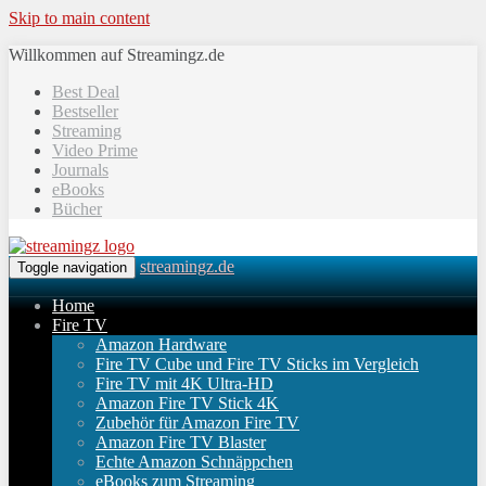
Skip to main content
Willkommen auf Streamingz.de
Best Deal
Bestseller
Streaming
Video Prime
Journals
eBooks
Bücher
streamingz.de
Toggle navigation
Home
Fire TV
Amazon Hardware
Fire TV Cube und Fire TV Sticks im Vergleich
Fire TV mit 4K Ultra-HD
Amazon Fire TV Stick 4K
Zubehör für Amazon Fire TV
Amazon Fire TV Blaster
Echte Amazon Schnäppchen
eBooks zum Streaming