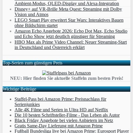
Ambient‑Modus, QLED‑Display und Alexa‑Integration
Disney+ auf VR-Brille Meta Quest: Streaming mit Dolby
Vision und Atmos
LEGO Smart Play erweitert Star Wars: Interaktives Bauen
ohne Bildschirm startet
Amazon Echo Angebote 2026: Echo Dot Max, Echo Studio
und Echo Show jetzt deutlich günstiger für Streaming
HBO Max als Prime Video Channel: Neuer Streaming‑Start
in Deutschland und Österreich erklärt
Top-Serien zum günstigen Preis
NEU: Hier finden Sie aktuelle Staffeln zum besten Preis!
Wichtige Beiträge
Staffel-Pass bei Amazon Prime: Preisnachlass für
Serienjunkies
Alle 4K Filme und Serien in Ultra HD auf Netflix
Die 10 besten Schriftsteller-Filme - Das Leben als Autor
Black Friday Angebote bei vielen Anbietern im Netz
Gratis Same-Day Lieferung mit Amazon Prime
Fußball Bundesliga live bei Amazon Prime: Eurosport Player