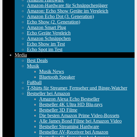
Amazon-Hardware für Schnäppchenjäger
Amazon: Echo Show Geräte im Vergleich
Amazon Echo Dot (3. Generation)
Echo Show (2. Generation)
Amazon Smart Plug
Echo Geräte Vergleich
Amazon Schnäppchen
Echo Show im Test
Echo Spot im Test
Media
Best Deals
Musik
Musik News
Bluetooth Speaker
Fußball
T-Shirts für Streamer, Fernseher und Binge-Watcher
Bestseller bei Amazon
Amazon Alexa Echo Bestseller
Bestseller 4K Ultra HD Blu-rays
Bestseller 3D Filme
Die besten Amazon Prime Video-Boxsets
Alle James Bond Filme bei Amazon Video
Bestseller Streaming Hardware
Bestseller AV-Receiver bei Amazon