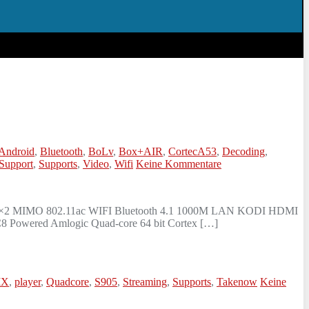
Android
,
Bluetooth
,
BoLv
,
Box+AIR
,
CortecA53
,
Decoding
,
Support
,
Supports
,
Video
,
Wifi
Keine Kommentare
D 2×2 MIMO 802.11ac WIFI Bluetooth 4.1 1000M LAN KODI HDMI
Powered Amlogic Quad-core 64 bit Cortex […]
IX
,
player
,
Quadcore
,
S905
,
Streaming
,
Supports
,
Takenow
Keine