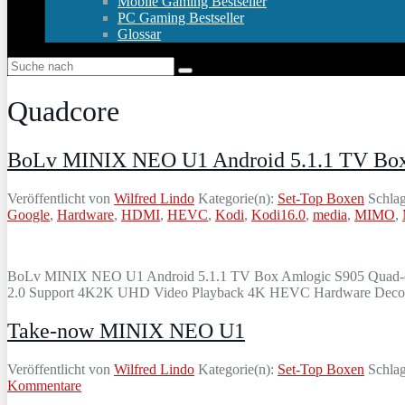
Mobile Gaming Bestseller
PC Gaming Bestseller
Glossar
Quadcore
BoLv MINIX NEO U1 Android 5.1.1 TV Bo
Veröffentlicht von
Wilfred Lindo
Kategorie(n):
Set-Top Boxen
Schlag
Google
,
Hardware
,
HDMI
,
HEVC
,
Kodi
,
Kodi16.0
,
media
,
MIMO
,
BoLv MINIX NEO U1 Android 5.1.1 TV Box Amlogic S905 Quad-c
2.0 Support 4K2K UHD Video Playback 4K HEVC Hardware Decod
Take-now MINIX NEO U1
Veröffentlicht von
Wilfred Lindo
Kategorie(n):
Set-Top Boxen
Schlag
Kommentare