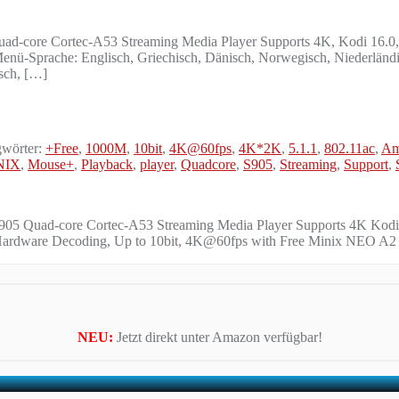
core Cortec-A53 Streaming Media Player Supports 4K, Kodi 16.0, 3
Sprache: Englisch, Griechisch, Dänisch, Norwegisch, Niederländisch
isch, […]
wörter:
+Free
,
1000M
,
10bit
,
4K@60fps
,
4K*2K
,
5.1.1
,
802.11ac
,
Am
NIX
,
Mouse+
,
Playback
,
player
,
Quadcore
,
S905
,
Streaming
,
Support
,
5 Quad-core Cortec-A53 Streaming Media Player Supports 4K Kod
are Decoding, Up to 10bit, 4K@60fps with Free Minix NEO A2 L
NEU:
Jetzt direkt unter Amazon verfügbar!