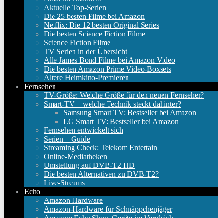
Aktuelle Top-Serien
Die 25 besten Filme bei Amazon
Netflix: Die 12 besten Original Series
Die besten Science Fiction Filme
Science Fiction Filme
TV Serien in der Übersicht
Alle James Bond Filme bei Amazon Video
Die besten Amazon Prime Video-Boxsets
Ältere Heimkino-Premieren
Fernsehen
TV-Größe: Welche Größe für den neuen Fernseher?
Smart-TV – welche Technik steckt dahinter?
Samsung Smart TV: Bestseller bei Amazon
LG Smart TV: Bestseller bei Amazon
Fernsehen entwickelt sich
Serien – Guide
Streaming Check: Telekom Entertain
Online-Mediatheken
Umstellung auf DVB-T2 HD
Die besten Alternativen zu DVB-T2?
Live-Streams
Echo
Amazon Hardware
Amazon-Hardware für Schnäppchenjäger
Amazon: Echo Show Geräte im Vergleich