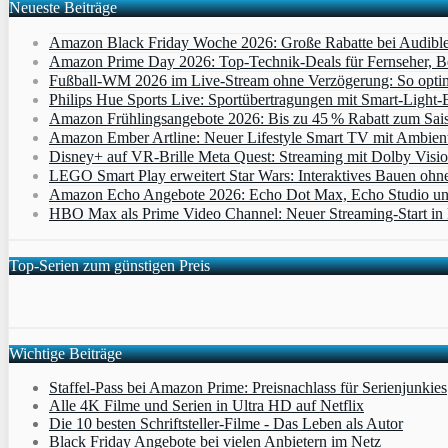
Neueste Beiträge
Amazon Black Friday Woche 2026: Große Rabatte bei Audibl
Amazon Prime Day 2026: Top-Technik-Deals für Fernseher, 
Fußball-WM 2026 im Live-Stream ohne Verzögerung: So optimi
Philips Hue Sports Live: Sportübertragungen mit Smart‑Light‑E
Amazon Frühlingsangebote 2026: Bis zu 45 % Rabatt zum Saiso
Amazon Ember Artline: Neuer Lifestyle Smart TV mit Ambien
Disney+ auf VR-Brille Meta Quest: Streaming mit Dolby Visi
LEGO Smart Play erweitert Star Wars: Interaktives Bauen ohne 
Amazon Echo Angebote 2026: Echo Dot Max, Echo Studio und E
HBO Max als Prime Video Channel: Neuer Streaming‑Start in D
Top-Serien zum günstigen Preis
Wichtige Beiträge
Staffel-Pass bei Amazon Prime: Preisnachlass für Serienjunkies
Alle 4K Filme und Serien in Ultra HD auf Netflix
Die 10 besten Schriftsteller-Filme - Das Leben als Autor
Black Friday Angebote bei vielen Anbietern im Netz