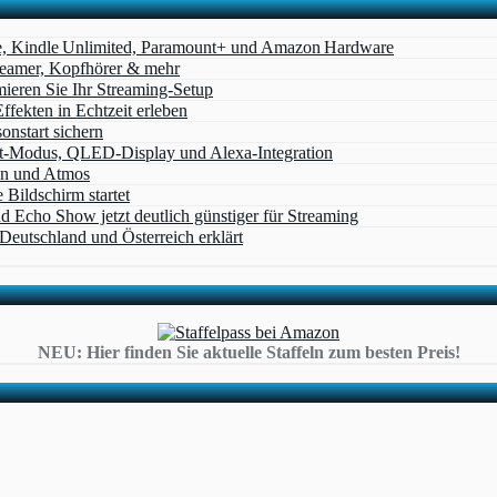
e, Kindle Unlimited, Paramount+ und Amazon Hardware
Beamer, Kopfhörer & mehr
eren Sie Ihr Streaming-Setup
ffekten in Echtzeit erleben
nstart sichern
t‑Modus, QLED‑Display und Alexa‑Integration
on und Atmos
Bildschirm startet
cho Show jetzt deutlich günstiger für Streaming
eutschland und Österreich erklärt
NEU: Hier finden Sie aktuelle Staffeln zum besten Preis!