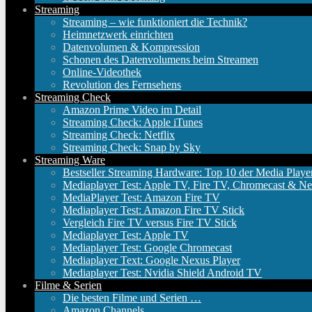
Streaming
Streaming – wie funktioniert die Technik?
Heimnetzwerk einrichten
Datenvolumen & Kompression
Schonen des Datenvolumens beim Streamen
Online-Videothek
Revolution des Fernsehens
Streaming Check
Amazon Prime Video im Detail
Streaming Check: Apple iTunes
Streaming Check: Netflix
Streaming Check: Snap by Sky
Streaming Ware
Bestseller Streaming Hardware: Top 10 der Media Playe
Mediaplayer Test: Apple TV, Fire TV, Chromecast & Ne
MediaPlayer Test: Amazon Fire TV
Mediaplayer Test: Amazon Fire TV Stick
Vergleich Fire TV versus Fire TV Stick
Mediaplayer Test: Apple TV
Mediaplayer Test: Google Chromecast
Mediaplayer Text: Google Nexus Player
Mediaplayer Test: Nvidia Shield Android TV
Filme & Serien
Die besten Filme und Serien …
Amazon Channels