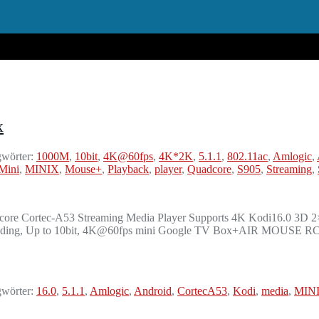
x
wörter:
1000M
,
10bit
,
4K@60fps
,
4K*2K
,
5.1.1
,
802.11ac
,
Amlogic
,
Mini
,
MINIX
,
Mouse+
,
Playback
,
player
,
Quadcore
,
S905
,
Streaming
,
ore Cortec-A53 Streaming Media Player Supports 4K Kodi16.0 3
ing, Up to 10bit, 4K@60fps mini Google TV Box+AIR MOUSE RC8 
wörter:
16.0
,
5.1.1
,
Amlogic
,
Android
,
CortecA53
,
Kodi
,
media
,
MIN