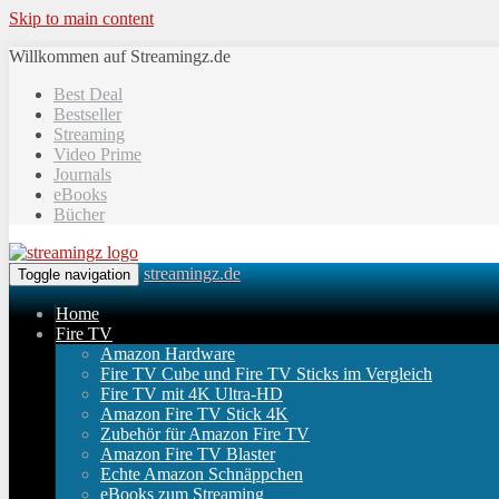
Skip to main content
Willkommen auf Streamingz.de
Best Deal
Bestseller
Streaming
Video Prime
Journals
eBooks
Bücher
streamingz.de
Toggle navigation
Home
Fire TV
Amazon Hardware
Fire TV Cube und Fire TV Sticks im Vergleich
Fire TV mit 4K Ultra-HD
Amazon Fire TV Stick 4K
Zubehör für Amazon Fire TV
Amazon Fire TV Blaster
Echte Amazon Schnäppchen
eBooks zum Streaming