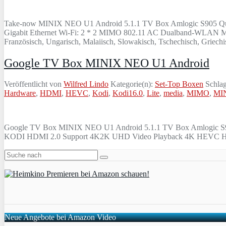
Take-now MINIX NEO U1 Android 5.1.1 TV Box Amlogic S905 Quad-
Gigabit Ethernet Wi-Fi: 2 * 2 MIMO 802.11 AC Dualband-WLAN Menü-
Französisch, Ungarisch, Malaiisch, Slowakisch, Tschechisch, Griech
Google TV Box MINIX NEO U1 Android
Veröffentlicht von
Wilfred Lindo
Kategorie(n):
Set-Top Boxen
Schlag
Hardware
,
HDMI
,
HEVC
,
Kodi
,
Kodi16.0
,
Lite
,
media
,
MIMO
,
MI
Google TV Box MINIX NEO U1 Android 5.1.1 TV Box Amlogic S90
KODI HDMI 2.0 Support 4K2K UHD Video Playback 4K HEVC Hardw
Neue Angebote bei Amazon Video