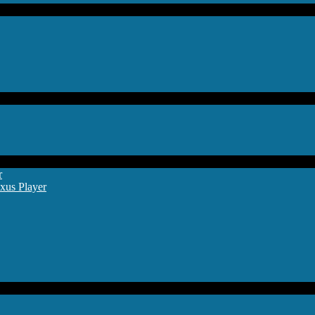
r
xus Player