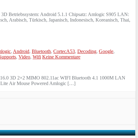
D Betriebssystem: Android 5.1.1 Chipsatz: Amlogic S905 LAN:
, Arabisch, Türkisch, Japanisch, Indonesisch, Koreanisch, Thai,
logic
,
Android
,
Bluetooth
,
CortecA53
,
Decoding
,
Google
,
Supports
,
Video
,
Wifi
Keine Kommentare
i16.0 3D 2×2 MIMO 802.11ac WIFI Bluetooth 4.1 1000M LAN
ite Air Mouse Powered Amlogic […]