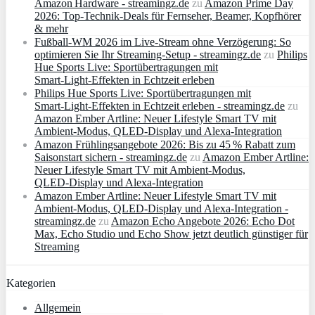
Amazon Hardware - streamingz.de
zu
Amazon Prime Day
2026: Top-Technik-Deals für Fernseher, Beamer, Kopfhörer
& mehr
Fußball-WM 2026 im Live-Stream ohne Verzögerung: So
optimieren Sie Ihr Streaming-Setup - streamingz.de
zu
Philips
Hue Sports Live: Sportübertragungen mit
Smart‑Light‑Effekten in Echtzeit erleben
Philips Hue Sports Live: Sportübertragungen mit
Smart‑Light‑Effekten in Echtzeit erleben - streamingz.de
zu
Amazon Ember Artline: Neuer Lifestyle Smart TV mit
Ambient‑Modus, QLED‑Display und Alexa‑Integration
Amazon Frühlingsangebote 2026: Bis zu 45 % Rabatt zum
Saisonstart sichern - streamingz.de
zu
Amazon Ember Artline:
Neuer Lifestyle Smart TV mit Ambient‑Modus,
QLED‑Display und Alexa‑Integration
Amazon Ember Artline: Neuer Lifestyle Smart TV mit
Ambient‑Modus, QLED‑Display und Alexa‑Integration -
streamingz.de
zu
Amazon Echo Angebote 2026: Echo Dot
Max, Echo Studio und Echo Show jetzt deutlich günstiger für
Streaming
Kategorien
Allgemein