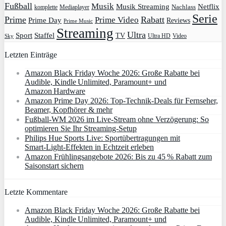
Fußball
Musik
Musik Streaming
Netflix
Mediaplayer
Nachlass
komplette
Serie
Prime
Rabatt
Prime Video
Prime Day
Reviews
Prime Music
Streaming
Ultra
Sport
Staffel
TV
Ultra HD
Video
Sky
Letzten Einträge
Amazon Black Friday Woche 2026: Große Rabatte bei
Audible, Kindle Unlimited, Paramount+ und
Amazon Hardware
Amazon Prime Day 2026: Top-Technik-Deals für Fernseher,
Beamer, Kopfhörer & mehr
Fußball-WM 2026 im Live-Stream ohne Verzögerung: So
optimieren Sie Ihr Streaming-Setup
Philips Hue Sports Live: Sportübertragungen mit
Smart‑Light‑Effekten in Echtzeit erleben
Amazon Frühlingsangebote 2026: Bis zu 45 % Rabatt zum
Saisonstart sichern
Letzte Kommentare
Amazon Black Friday Woche 2026: Große Rabatte bei
Audible, Kindle Unlimited, Paramount+ und