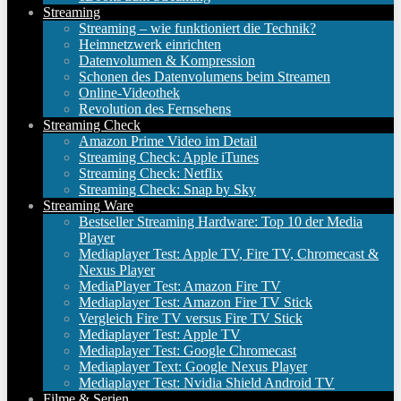
Streaming
Streaming – wie funktioniert die Technik?
Heimnetzwerk einrichten
Datenvolumen & Kompression
Schonen des Datenvolumens beim Streamen
Online-Videothek
Revolution des Fernsehens
Streaming Check
Amazon Prime Video im Detail
Streaming Check: Apple iTunes
Streaming Check: Netflix
Streaming Check: Snap by Sky
Streaming Ware
Bestseller Streaming Hardware: Top 10 der Media
Player
Mediaplayer Test: Apple TV, Fire TV, Chromecast &
Nexus Player
MediaPlayer Test: Amazon Fire TV
Mediaplayer Test: Amazon Fire TV Stick
Vergleich Fire TV versus Fire TV Stick
Mediaplayer Test: Apple TV
Mediaplayer Test: Google Chromecast
Mediaplayer Text: Google Nexus Player
Mediaplayer Test: Nvidia Shield Android TV
Filme & Serien