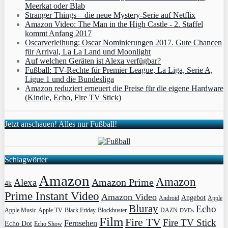
Meerkat oder Blab
Stranger Things – die neue Mystery-Serie auf Netflix
Amazon Video: The Man in the High Castle - 2. Staffel
kommt Anfang 2017
Oscarverleihung: Oscar Nominierungen 2017. Gute Chancen
für Arrival, La La Land und Moonlight
Auf welchen Geräten ist Alexa verfügbar?
Fußball: TV-Rechte für Premier League, La Liga, Serie A,
Ligue 1 und die Bundesliga
Amazon reduziert erneuert die Preise für die eigene Hardware
(Kindle, Echo, Fire TV Stick)
Jetzt anschauen! Alles nur Fußball!
Schlagwörter
Amazon
Amazon
Amazon Prime
Alexa
4k
Prime Instant Video
Amazon Video
Angebot
Apple
Android
Bluray
Echo
Apple Music
Apple TV
Blockbuster
DAZN
Black Friday
DVDs
Film
Fire TV
Fire TV Stick
Fernsehen
Echo Dot
Echo Show