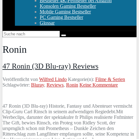
Bestseller 4K-Fernseher bei Amazon
Konsolen Gaming Bestseller
Mobile Gaming Bestseller
PC Gaming Bestseller
Glossar
Ronin
47 Ronin (3D Blu-ray) Reviews
Veröffentlicht von
Wilfred Lindo
Kategorie(n):
Filme & Serien
Schlagwörter:
Bluray
,
Reviews
,
Ronin
Keine Kommentare
47 Ronin (3D Blu-ray) Historie, Fantasy und Abenteuer vermischt
Clip-Guru Carl Rinsch in seinem aufwendigen Regiedebt.Mit
Werbeclips, darunter der spektakulre fr Philips realisierte Fnfminter
The Gift, bewies Rinsch, ein Proteg von Ridley Scott, der
ursprnglich schon mit Prometheus – Dunkle Zeichen den
Ritterschlag zum Langfilmer empfangen sollte, seine Kompetenz in