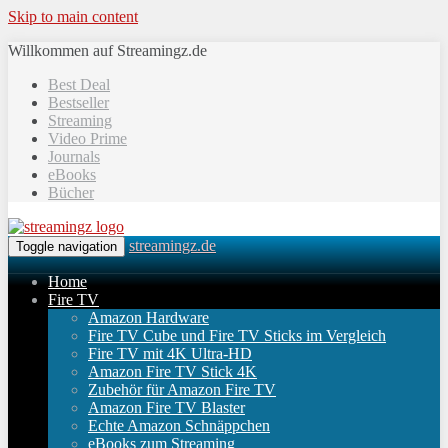
Skip to main content
Willkommen auf Streamingz.de
Best Deal
Bestseller
Streaming
Video Prime
Journals
eBooks
Bücher
streamingz.de
Toggle navigation
Home
Fire TV
Amazon Hardware
Fire TV Cube und Fire TV Sticks im Vergleich
Fire TV mit 4K Ultra-HD
Amazon Fire TV Stick 4K
Zubehör für Amazon Fire TV
Amazon Fire TV Blaster
Echte Amazon Schnäppchen
eBooks zum Streaming