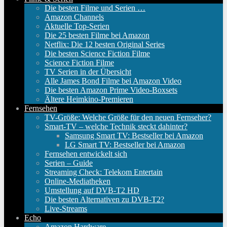
Die besten Filme und Serien …
Amazon Channels
Aktuelle Top-Serien
Die 25 besten Filme bei Amazon
Netflix: Die 12 besten Original Series
Die besten Science Fiction Filme
Science Fiction Filme
TV Serien in der Übersicht
Alle James Bond Filme bei Amazon Video
Die besten Amazon Prime Video-Boxsets
Ältere Heimkino-Premieren
Fernsehen
TV-Größe: Welche Größe für den neuen Fernseher?
Smart-TV – welche Technik steckt dahinter?
Samsung Smart TV: Bestseller bei Amazon
LG Smart TV: Bestseller bei Amazon
Fernsehen entwickelt sich
Serien – Guide
Streaming Check: Telekom Entertain
Online-Mediatheken
Umstellung auf DVB-T2 HD
Die besten Alternativen zu DVB-T2?
Live-Streams
Echo
Amazon Hardware