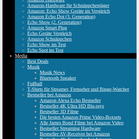
Amazon-Hardware für Schnäppchenjäger
Amazon: Echo Show Geräte im Vergleich
Amazon Echo Dot (3. Generation)
Echo Show (2. Generation)
Amazon Smart Plug
Echo Geräte Vergleich
Amazon Schnäppchen
Echo Show im Test
Echo Spot im Test
Media
Best Deals
Musik
Musik News
Bluetooth Speaker
Fußball
T-Shirts für Streamer, Fernseher und Binge-Watcher
Bestseller bei Amazon
Amazon Alexa Echo Bestseller
Bestseller 4K Ultra HD Blu-rays
Bestseller 3D Filme
Die besten Amazon Prime Video-Boxsets
Alle James Bond Filme bei Amazon Video
Bestseller Streaming Hardware
Bestseller AV-Receiver bei Amazon