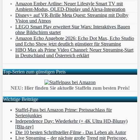
Amazon Ember Artline: Neuer Lifestyle Smart TV mit
Ambient‑Modus, QLED‑Display und Alexa‑Integration
Disney+ auf VR-Brille Meta Quest: Streaming mit Dolby
Vision und Atmos
LEGO Smart Play erweitert Star Wars: Interaktives Bauen
ohne Bildschirm startet
Amazon Echo Angebote 2026: Echo Dot Max, Echo Studio
und Echo Show jetzt deutlich günstiger für Streaming
HBO Max als Prime Video Channel: Neuer Streaming‑Start
in Deutschland und Österreich erklärt
Top-Serien zum günstigen Preis
NEU: Hier finden Sie aktuelle Staffeln zum besten Preis!
Wichtige Beiträge
Staffel-Pass bei Amazon Prime: Preisnachlass für
Serienjunkies
Independence Day: Wiederkehr (+ 4K Ultra HD-Bluray)
[Blu-ray]
Die 10 besten Schriftsteller-Filme - Das Leben als Autor
Live Streaming – der nächste große Trend mit Periscope,