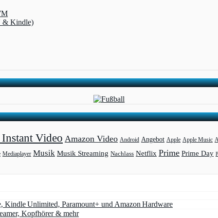
-WM
V & Kindle)
Instant Video
Amazon Video
Angebot
Apple
Apple Music
A
Android
Prime
Musik
Musik Streaming
Netflix
Prime Day
Mediaplayer
Nachlass
e
e, Kindle Unlimited, Paramount+ und Amazon Hardware
Beamer, Kopfhörer & mehr