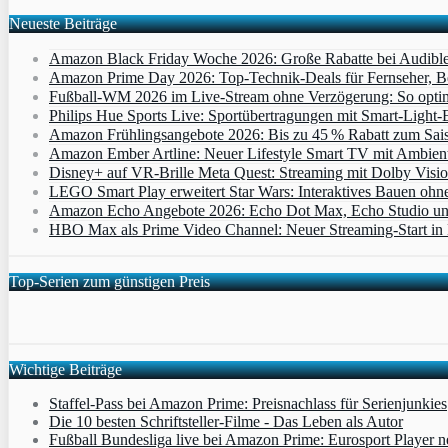
Neueste Beiträge
Amazon Black Friday Woche 2026: Große Rabatte bei Audibl
Amazon Prime Day 2026: Top-Technik-Deals für Fernseher, 
Fußball-WM 2026 im Live-Stream ohne Verzögerung: So optimi
Philips Hue Sports Live: Sportübertragungen mit Smart‑Light‑E
Amazon Frühlingsangebote 2026: Bis zu 45 % Rabatt zum Saiso
Amazon Ember Artline: Neuer Lifestyle Smart TV mit Ambien
Disney+ auf VR-Brille Meta Quest: Streaming mit Dolby Visi
LEGO Smart Play erweitert Star Wars: Interaktives Bauen ohne 
Amazon Echo Angebote 2026: Echo Dot Max, Echo Studio und E
HBO Max als Prime Video Channel: Neuer Streaming‑Start in D
Top-Serien zum günstigen Preis
Wichtige Beiträge
Staffel-Pass bei Amazon Prime: Preisnachlass für Serienjunkies
Die 10 besten Schriftsteller-Filme - Das Leben als Autor
Fußball Bundesliga live bei Amazon Prime: Eurosport Player