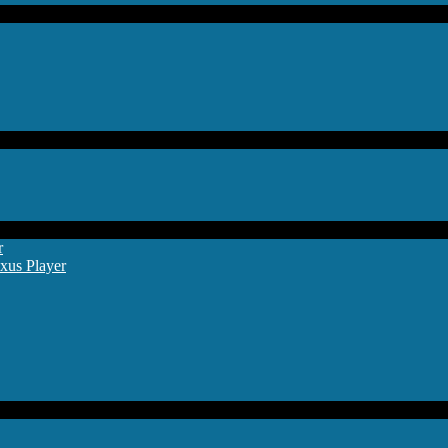
r
xus Player