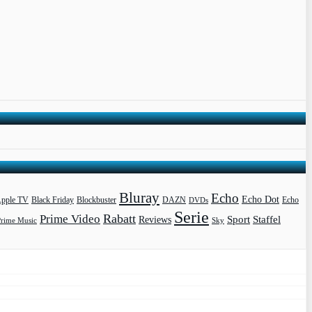
Bluray
Echo
Echo Dot
pple TV
Blockbuster
DAZN
Black Friday
DVDs
Echo
Serie
Rabatt
Prime Video
Sport
Staffel
Reviews
Prime Music
Sky