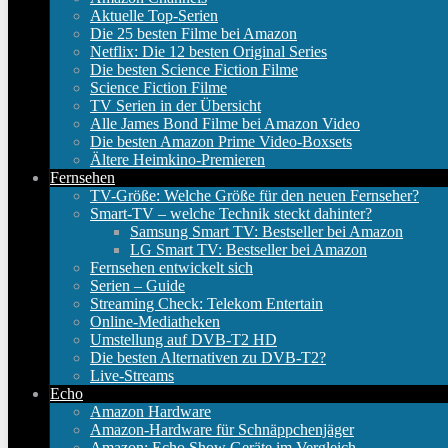
Aktuelle Top-Serien
Die 25 besten Filme bei Amazon
Netflix: Die 12 besten Original Series
Die besten Science Fiction Filme
Science Fiction Filme
TV Serien in der Übersicht
Alle James Bond Filme bei Amazon Video
Die besten Amazon Prime Video-Boxsets
Ältere Heimkino-Premieren
Fernsehen
TV-Größe: Welche Größe für den neuen Fernseher?
Smart-TV – welche Technik steckt dahinter?
Samsung Smart TV: Bestseller bei Amazon
LG Smart TV: Bestseller bei Amazon
Fernsehen entwickelt sich
Serien – Guide
Streaming Check: Telekom Entertain
Online-Mediatheken
Umstellung auf DVB-T2 HD
Die besten Alternativen zu DVB-T2?
Live-Streams
Echo
Amazon Hardware
Amazon-Hardware für Schnäppchenjäger
Amazon: Echo Show Geräte im Vergleich