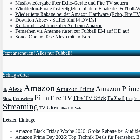
Musikwiedergabe über Echo-Geräte und Fire TV steuern
Wimbledon-Finale fast zeitgleich mit dem Finale der Fußball
Wieder fette Rabatte bei der Amazon Hardware (Echo, Fire T
Downton Abbey - Staffel fünf [4 DVDs]
Kult- und Trashfilme aller Art beim Amazon
Fernsehen via Antenne rüstet zur Fußball-EM auf HD auf
Sonos One im Test: Alexa mit an Bord
Jetzt anschauen! Alles nur Fußball!
Schlagwörter
Amazon
Amazon Prime 
Amazon Prime
Alexa
4k
Film
Fire TV
Fire TV Stick
Fußball
Fernsehen
Show
komplett
Streaming
Ultra
TV
Ultra HD
Video
Letzten Einträge
Amazon Black Friday Woche 2026: Große Rabatte bei Audibl
Amazon Prime Day 2026: Top-Technik-Deals für Fernseher, 