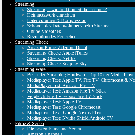
Streaming
Streaming – wie funktioniert die Technik?
Heimnetzwerk einrichten
Datenvolumen & Kompression
Schonen des Datenvolumens beim Streamen
Online-Videothek
Revolution des Fernsehens
Streaming Check
Amazon Prime Video im Detail
Streaming Check: Apple iTunes
Streaming Check: Netflix
Streaming Check: Snap by Sky
Streaming Ware
Bestseller Streaming Hardware: Top 10 der Media Playe
Mediaplayer Test: Apple TV, Fire TV, Chromecast & Ne
MediaPlayer Test: Amazon Fire TV
Mediaplayer Test: Amazon Fire TV Stick
Vergleich Fire TV versus Fire TV Stick
Mediaplayer Test: Apple TV
Mediaplayer Test: Google Chromecast
Mediaplayer Text: Google Nexus Player
Mediaplayer Test: Nvidia Shield Android TV
Filme & Serien
Die besten Filme und Serien …
Amazon Channels