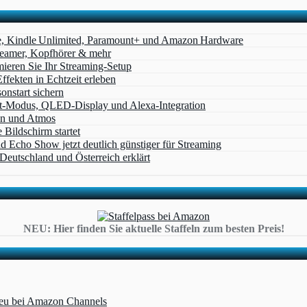
e, Kindle Unlimited, Paramount+ und Amazon Hardware
Beamer, Kopfhörer & mehr
eren Sie Ihr Streaming-Setup
ffekten in Echtzeit erleben
nstart sichern
t‑Modus, QLED‑Display und Alexa‑Integration
on und Atmos
Bildschirm startet
cho Show jetzt deutlich günstiger für Streaming
eutschland und Österreich erklärt
NEU: Hier finden Sie aktuelle Staffeln zum besten Preis!
 neu bei Amazon Channels