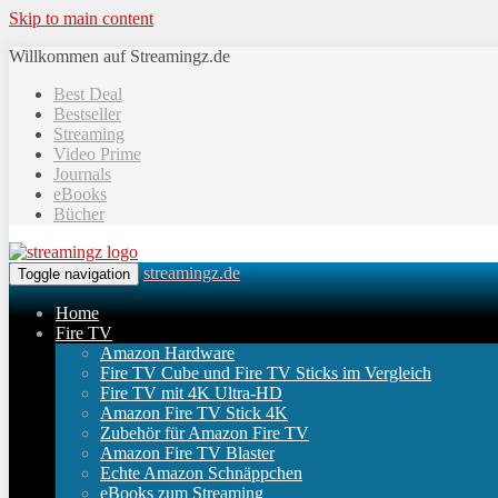
Skip to main content
Willkommen auf Streamingz.de
Best Deal
Bestseller
Streaming
Video Prime
Journals
eBooks
Bücher
streamingz.de
Toggle navigation
Home
Fire TV
Amazon Hardware
Fire TV Cube und Fire TV Sticks im Vergleich
Fire TV mit 4K Ultra-HD
Amazon Fire TV Stick 4K
Zubehör für Amazon Fire TV
Amazon Fire TV Blaster
Echte Amazon Schnäppchen
eBooks zum Streaming