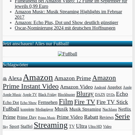
Filmeabend bei Amazon Video: 12 Filme im September für
jeweils 0,99 Euro
Amazon Music: Musik Streaming Highlights im Februar
2017
Amazon: Echo Plus, Dot und Show deutlich günstiger
Oscar-Nominierung 2024 mit deutschen Hoffnungen
Jetzt anschauen! Alles nur Fußball!
Schlagwörter
Amazon
Amazon
Amazon Prime
Alexa
4k
Prime Instant Video
Amazon Video
Angebot
Apple
Android
Bluray
Echo
Apple Music
Apple TV
Blockbuster
DAZN
Black Friday
DVDs
Film
Fire TV
Fire TV Stick
Fernsehen
Echo Dot
Echo Show
Fußball
Musik
Musik Streaming
Netflix
Mediaplayer
Nachlass
komplette
Serie
Prime
Rabatt
Prime Video
Prime Day
Reviews
Prime Music
Streaming
Ultra
Sport
Staffel
TV
Ultra HD
Video
Sky