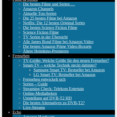
Die besten Filme und Serien …
Amazon Channels
Aktuelle Top-Serien
Die 25 besten Filme bei Amazon
Netflix: Die 12 besten Original Series
Die besten Science Fiction Filme
Science Fiction Filme
TV Serien in der Übersicht
Alle James Bond Filme bei Amazon Video
Die besten Amazon Prime Video-Boxsets
Ältere Heimkino-Premieren
Fernsehen
TV-Größe: Welche Größe für den neuen Fernseher?
Smart-TV – welche Technik steckt dahinter?
Samsung Smart TV: Bestseller bei Amazon
LG Smart TV: Bestseller bei Amazon
Fernsehen entwickelt sich
Serien – Guide
Streaming Check: Telekom Entertain
Online-Mediatheken
Umstellung auf DVB-T2 HD
Die besten Alternativen zu DVB-T2?
Live-Streams
Echo
Amazon Hardware