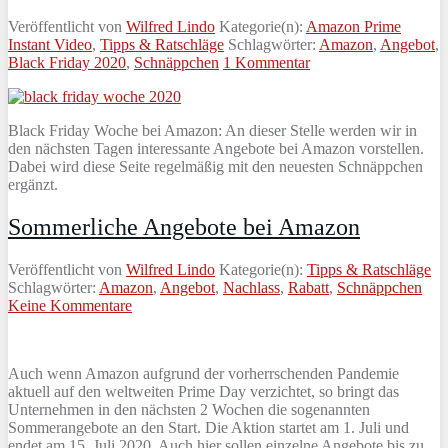
Veröffentlicht von
Wilfred Lindo
Kategorie(n):
Amazon Prime
Instant Video
,
Tipps & Ratschläge
Schlagwörter:
Amazon
,
Angebot
,
Black Friday 2020
,
Schnäppchen
1 Kommentar
Black Friday Woche bei Amazon: An dieser Stelle werden wir in
den nächsten Tagen interessante Angebote bei Amazon vorstellen.
Dabei wird diese Seite regelmäßig mit den neuesten Schnäppchen
ergänzt.
Sommerliche Angebote bei Amazon
Veröffentlicht von
Wilfred Lindo
Kategorie(n):
Tipps & Ratschläge
Schlagwörter:
Amazon
,
Angebot
,
Nachlass
,
Rabatt
,
Schnäppchen
Keine Kommentare
Auch wenn Amazon aufgrund der vorherrschenden Pandemie
aktuell auf den weltweiten Prime Day verzichtet, so bringt das
Unternehmen in den nächsten 2 Wochen die sogenannten
Sommerangebote an den Start. Die Aktion startet am 1. Juli und
endet am 15. Juli 2020. Auch hier sollen einzelne Angebote bis zu