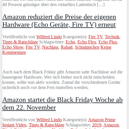
40 Prozent günstiger über den virtuellen Ladentisch […]
Amazon reduziert die Preise der eigenen
Hardware (Echo Geräte, Fire TV) erneut
Veröffentlicht von
Wilfred Lindo
Kategorie(n):
Fire TV
,
Technik
,
Tipps & Ratschläge
Schlagwörter:
Echo
,
Echo Flex
,
Echo Plus
,
Echo Show
,
Fire TV
,
Nachlass
,
Rabatt
,
Schnäppchen
Keine
Kommentare
Auch nach dem Black Friday gibt Amazon satte Nachlässe auf die
hauseigene Hardware. Wer sich bisher noch nicht entscheiden
konnte, sollte nun aktiv werden. Zumal die verschiedenen Geräte
sicherlich noch vor dem Fest eintreffen werden.
Amazon startet die Black Friday Woche ab
dem 22. November
Veröffentlicht von
Wilfred Lindo
Kategorie(n):
Amazon Prime
Instant Video
,
Tipps & Ratschläge
Schlagwörter:
2019
,
Amazon
,