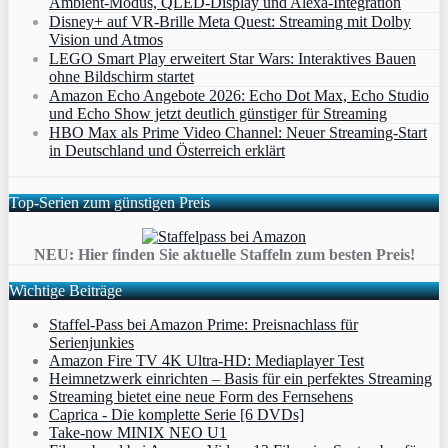
Ambient‑Modus, QLED‑Display und Alexa‑Integration
Disney+ auf VR-Brille Meta Quest: Streaming mit Dolby
Vision und Atmos
LEGO Smart Play erweitert Star Wars: Interaktives Bauen
ohne Bildschirm startet
Amazon Echo Angebote 2026: Echo Dot Max, Echo Studio
und Echo Show jetzt deutlich günstiger für Streaming
HBO Max als Prime Video Channel: Neuer Streaming‑Start
in Deutschland und Österreich erklärt
Top-Serien zum günstigen Preis
NEU: Hier finden Sie aktuelle Staffeln zum besten Preis!
Wichtige Beiträge
Staffel-Pass bei Amazon Prime: Preisnachlass für
Serienjunkies
Amazon Fire TV 4K Ultra-HD: Mediaplayer Test
Heimnetzwerk einrichten – Basis für ein perfektes Streaming
Streaming bietet eine neue Form des Fernsehens
Caprica - Die komplette Serie [6 DVDs]
Take-now MINIX NEO U1