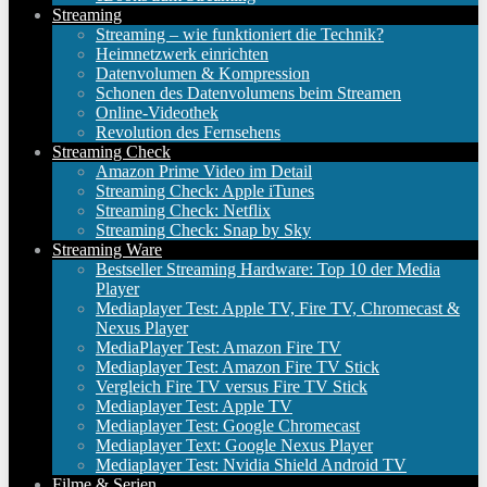
Streaming
Streaming – wie funktioniert die Technik?
Heimnetzwerk einrichten
Datenvolumen & Kompression
Schonen des Datenvolumens beim Streamen
Online-Videothek
Revolution des Fernsehens
Streaming Check
Amazon Prime Video im Detail
Streaming Check: Apple iTunes
Streaming Check: Netflix
Streaming Check: Snap by Sky
Streaming Ware
Bestseller Streaming Hardware: Top 10 der Media
Player
Mediaplayer Test: Apple TV, Fire TV, Chromecast &
Nexus Player
MediaPlayer Test: Amazon Fire TV
Mediaplayer Test: Amazon Fire TV Stick
Vergleich Fire TV versus Fire TV Stick
Mediaplayer Test: Apple TV
Mediaplayer Test: Google Chromecast
Mediaplayer Text: Google Nexus Player
Mediaplayer Test: Nvidia Shield Android TV
Filme & Serien