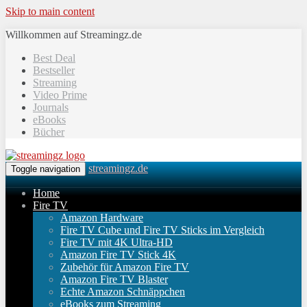
Skip to main content
Willkommen auf Streamingz.de
Best Deal
Bestseller
Streaming
Video Prime
Journals
eBooks
Bücher
streamingz.de
Toggle navigation
Home
Fire TV
Amazon Hardware
Fire TV Cube und Fire TV Sticks im Vergleich
Fire TV mit 4K Ultra-HD
Amazon Fire TV Stick 4K
Zubehör für Amazon Fire TV
Amazon Fire TV Blaster
Echte Amazon Schnäppchen
eBooks zum Streaming