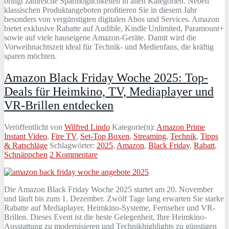
bringt zahlreiche Sparmöglichkeiten in allen Kategorien. Neben
klassischen Produktangeboten profitieren Sie in diesem Jahr
besonders von vergünstigten digitalen Abos und Services. Amazon
bietet exklusive Rabatte auf Audible, Kindle Unlimited, Paramount+
sowie auf viele hauseigene Amazon-Geräte. Damit wird die
Vorweihnachtszeit ideal für Technik- und Medienfans, die kräftig
sparen möchten.
Amazon Black Friday Woche 2025: Top-
Deals für Heimkino, TV, Mediaplayer und
VR-Brillen entdecken
Veröffentlicht von
Wilfred Lindo
Kategorie(n):
Amazon Prime
Instant Video
,
Fire TV
,
Set-Top Boxen
,
Streaming
,
Technik
,
Tipps
& Ratschläge
Schlagwörter:
2025
,
Amazon
,
Black Friday
,
Rabatt
,
Schnäppchen
2 Kommentare
Die Amazon Black Friday Woche 2025 startet am 20. November
und läuft bis zum 1. Dezember. Zwölf Tage lang erwarten Sie starke
Rabatte auf Mediaplayer, Heimkino-Systeme, Fernseher und VR-
Brillen. Dieses Event ist die beste Gelegenheit, Ihre Heimkino-
Ausstattung zu modernisieren und Technikhighlights zu günstigen