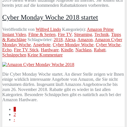
2019 bieten wieder unzählige Angebote im Internet. Sie sollten sich
bereits jetzt auf die kommenden Rabattaktionen vorbereiten.
Cyber Monday Woche 2018 startet
Veröffentlicht von
Wilfred Lindo
Kategorie(n):
Amazon Prime
Instant Video
,
Filme & Serien
,
Fire TV
,
Streaming
,
Technik
,
Tipps
& Ratschläge
Schlagwörter:
2018
,
Alexa
,
Amazon
,
Amazon Cyber
Monday Woche
,
Angebote
,
Cyber Monday Woche
,
Cyber Woche
,
Echo
,
Fire TV Stick
,
Hardware
,
Kindle
,
Nachlass
,
Rabatt
,
Schnäppchen
Keine Kommentare
Die Cyber Monday Woche startet. An dieser Stelle zeigen wir Ihnen
einige wirklich interessante Angebote von Amazon, die Sie nicht
versäumen dürfen. Insgesamt läuft Amazons Angebotswoche bis
zum 26. November 2018. Rabatte gibt es wieder in fast allen
Kategorien. Besondere Schnäppchen gibt es natürlich auch bei der
Amazon Hardware.
1
2
›