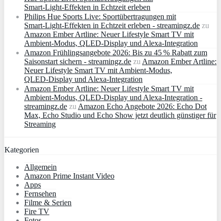
Smart‑Light‑Effekten in Echtzeit erleben
Philips Hue Sports Live: Sportübertragungen mit
Smart‑Light‑Effekten in Echtzeit erleben - streamingz.de
zu
Amazon Ember Artline: Neuer Lifestyle Smart TV mit
Ambient‑Modus, QLED‑Display und Alexa‑Integration
Amazon Frühlingsangebote 2026: Bis zu 45 % Rabatt zum
Saisonstart sichern - streamingz.de
zu
Amazon Ember Artline:
Neuer Lifestyle Smart TV mit Ambient‑Modus,
QLED‑Display und Alexa‑Integration
Amazon Ember Artline: Neuer Lifestyle Smart TV mit
Ambient‑Modus, QLED‑Display und Alexa‑Integration -
streamingz.de
zu
Amazon Echo Angebote 2026: Echo Dot
Max, Echo Studio und Echo Show jetzt deutlich günstiger für
Streaming
Kategorien
Allgemein
Amazon Prime Instant Video
Apps
Fernsehen
Filme & Serien
Fire TV
Fotos