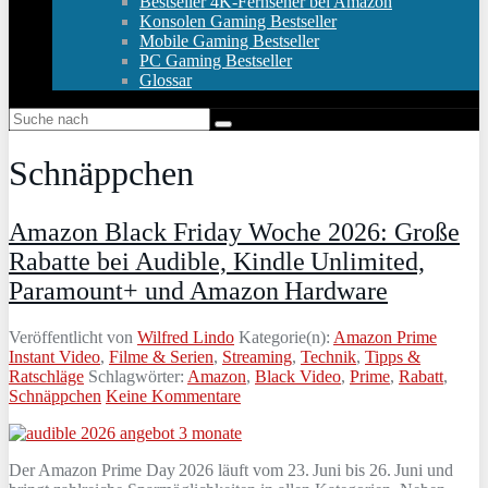
Bestseller 4K-Fernseher bei Amazon
Konsolen Gaming Bestseller
Mobile Gaming Bestseller
PC Gaming Bestseller
Glossar
Schnäppchen
Amazon Black Friday Woche 2026: Große
Rabatte bei Audible, Kindle Unlimited,
Paramount+ und Amazon Hardware
Veröffentlicht von
Wilfred Lindo
Kategorie(n):
Amazon Prime
Instant Video
,
Filme & Serien
,
Streaming
,
Technik
,
Tipps &
Ratschläge
Schlagwörter:
Amazon
,
Black Video
,
Prime
,
Rabatt
,
Schnäppchen
Keine Kommentare
Der Amazon Prime Day 2026 läuft vom 23. Juni bis 26. Juni und