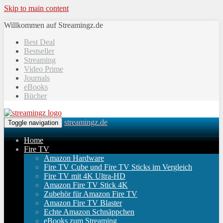
Skip to main content
Willkommen auf Streamingz.de
Best Deal
Bestseller
Streaming
Video Prime
Journals
eBooks
Bücher
streamingz.de
Toggle navigation
Home
Fire TV
Amazon Hardware
Fire TV Cube und Fire TV Sticks im Vergleich
Fire TV mit 4K Ultra-HD
Amazon Fire TV Stick 4K
Zubehör für Amazon Fire TV
Amazon Fire TV Blaster
Echte Amazon Schnäppchen
eBooks zum Streaming