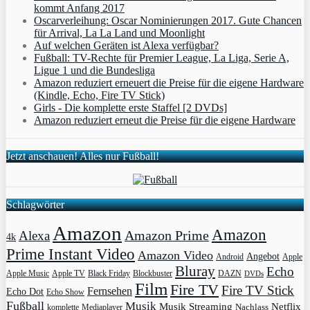
kommt Anfang 2017
Oscarverleihung: Oscar Nominierungen 2017. Gute Chancen
für Arrival, La La Land und Moonlight
Auf welchen Geräten ist Alexa verfügbar?
Fußball: TV-Rechte für Premier League, La Liga, Serie A,
Ligue 1 und die Bundesliga
Amazon reduziert erneuert die Preise für die eigene Hardware
(Kindle, Echo, Fire TV Stick)
Girls - Die komplette erste Staffel [2 DVDs]
Amazon reduziert erneut die Preise für die eigene Hardware
Jetzt anschauen! Alles nur Fußball!
Schlagwörter
Amazon
Amazon
Amazon Prime
Alexa
4k
Prime Instant Video
Amazon Video
Angebot
Apple
Android
Bluray
Echo
Apple Music
Apple TV
Blockbuster
DAZN
Black Friday
DVDs
Film
Fire TV
Fire TV Stick
Fernsehen
Echo Dot
Echo Show
Fußball
Musik
Musik Streaming
Netflix
Mediaplayer
Nachlass
komplette