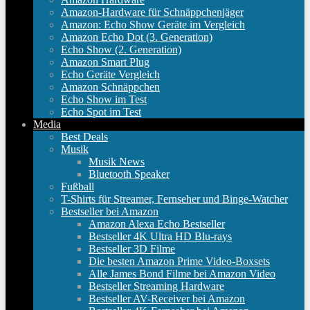
Amazon-Hardware für Schnäppchenjäger
Amazon: Echo Show Geräte im Vergleich
Amazon Echo Dot (3. Generation)
Echo Show (2. Generation)
Amazon Smart Plug
Echo Geräte Vergleich
Amazon Schnäppchen
Echo Show im Test
Echo Spot im Test
Media
Best Deals
Musik
Musik News
Bluetooth Speaker
Fußball
T-Shirts für Streamer, Fernseher und Binge-Watcher
Bestseller bei Amazon
Amazon Alexa Echo Bestseller
Bestseller 4K Ultra HD Blu-rays
Bestseller 3D Filme
Die besten Amazon Prime Video-Boxsets
Alle James Bond Filme bei Amazon Video
Bestseller Streaming Hardware
Bestseller AV-Receiver bei Amazon