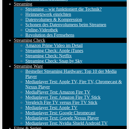
Streaming
Streaming – wie funktioniert die Technik?
Heimnetzwerk einrichten
Datenvolumen & Kompression
Schonen des Datenvolumens beim Streamen
Online-Videothek
Revolution des Fernsehens
Streaming Check
Amazon Prime Video im Detail
Streaming Check: Apple iTunes
Streaming Check: Netflix
Streaming Check: Snap by Sky
Streaming Ware
Bestseller Streaming Hardware: Top 10 der Media
Player
Mediaplayer Test: Apple TV, Fire TV, Chromecast &
Nexus Player
MediaPlayer Test: Amazon Fire TV
Mediaplayer Test: Amazon Fire TV Stick
Vergleich Fire TV versus Fire TV Stick
Mediaplayer Test: Apple TV
Mediaplayer Test: Google Chromecast
Mediaplayer Text: Google Nexus Player
Mediaplayer Test: Nvidia Shield Android TV
Filme & Serien