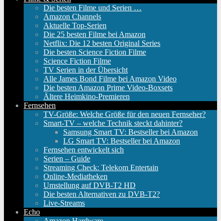
Die besten Filme und Serien …
Amazon Channels
Aktuelle Top-Serien
Die 25 besten Filme bei Amazon
Netflix: Die 12 besten Original Series
Die besten Science Fiction Filme
Science Fiction Filme
TV Serien in der Übersicht
Alle James Bond Filme bei Amazon Video
Die besten Amazon Prime Video-Boxsets
Ältere Heimkino-Premieren
Fernsehen
TV-Größe: Welche Größe für den neuen Fernseher?
Smart-TV – welche Technik steckt dahinter?
Samsung Smart TV: Bestseller bei Amazon
LG Smart TV: Bestseller bei Amazon
Fernsehen entwickelt sich
Serien – Guide
Streaming Check: Telekom Entertain
Online-Mediatheken
Umstellung auf DVB-T2 HD
Die besten Alternativen zu DVB-T2?
Live-Streams
Echo
Amazon Hardware