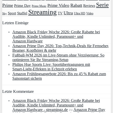
Serie
Prime
Rabatt
Prime Video
Prime Day
Reviews
Prime Music
Streaming
Ultra
Sport
Staffel
TV
Ultra HD
Video
Sky
Letzten Einträge
Amazon Black Friday Woche 2026: Große Rabatte bei
Audible, Kindle Unlimited, Paramount+ und
Amazon Hardware
Amazon Prime Day 2026: Top-Technik-Deals für Fernseher,
Beamer, Kopfhörer & mehr
Fußball-WM 2026 im Live-Stream ohne Verzögerung: So
optimieren Sie Ihr Streaming-Setup
Philips Hue Sports Live: Sportübertragungen mit
Smart‑Light‑Effekten in Echtzeit erleben
Amazon Frühlingsangebote 2026: Bis zu 45 % Rabatt zum
Saisonstart sichern
Letzte Kommentare
Amazon Black Friday Woche 2026: Große Rabatte bei
Audible, Kindle Unlimited, Paramount+ und
Amazon Hardware - streamingz.de
zu
Amazon Prime Day