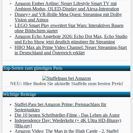
Amazon Ember Artline: Neuer Lifestyle Smart TV mit
Ambient‑Modus, QLED‑Display und Alexa‑Integration
Disney+ auf VR-Brille Meta Quest: Streaming mit Dolby
Vision und Atmos
LEGO Smart Play erweitert Star Wars: Interaktives Bauen
ohne Bildschirm startet
Amazon Echo Angebote 2026: Echo Dot Max, Echo Studio
und Echo Show jetzt deutlich günstiger für Streaming
HBO Max als Prime Video Channel: Neuer Streaming‑Start
in Deutschland und Österreich erklärt
Top-Serien zum günstigen Preis
NEU: Hier finden Sie aktuelle Staffeln zum besten Preis!
Wichtige Beiträge
Staffel-Pass bei Amazon Prime: Preisnachlass für
Serienjunkies
Die 10 besten Schriftsteller-Filme - Das Leben als Autor
Independence Day: Wiederkehr (+ 4K Ultra HD-Bluray)
[Blu-ray]
Amazon Video: The Man in the High Castle - 2. Staffel