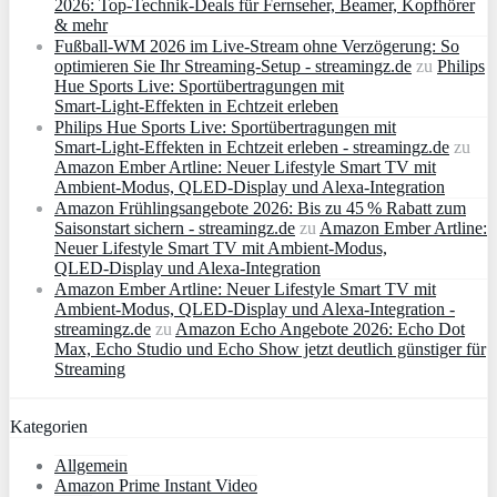
2026: Top-Technik-Deals für Fernseher, Beamer, Kopfhörer
& mehr
Fußball-WM 2026 im Live-Stream ohne Verzögerung: So
optimieren Sie Ihr Streaming-Setup - streamingz.de
zu
Philips
Hue Sports Live: Sportübertragungen mit
Smart‑Light‑Effekten in Echtzeit erleben
Philips Hue Sports Live: Sportübertragungen mit
Smart‑Light‑Effekten in Echtzeit erleben - streamingz.de
zu
Amazon Ember Artline: Neuer Lifestyle Smart TV mit
Ambient‑Modus, QLED‑Display und Alexa‑Integration
Amazon Frühlingsangebote 2026: Bis zu 45 % Rabatt zum
Saisonstart sichern - streamingz.de
zu
Amazon Ember Artline:
Neuer Lifestyle Smart TV mit Ambient‑Modus,
QLED‑Display und Alexa‑Integration
Amazon Ember Artline: Neuer Lifestyle Smart TV mit
Ambient‑Modus, QLED‑Display und Alexa‑Integration -
streamingz.de
zu
Amazon Echo Angebote 2026: Echo Dot
Max, Echo Studio und Echo Show jetzt deutlich günstiger für
Streaming
Kategorien
Allgemein
Amazon Prime Instant Video