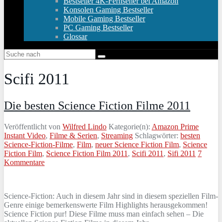
Bestseller 4K-Fernseher bei Amazon
Konsolen Gaming Bestseller
Mobile Gaming Bestseller
PC Gaming Bestseller
Glossar
Scifi 2011
Die besten Science Fiction Filme 2011
Veröffentlicht von
Wilfred Lindo
Kategorie(n):
Amazon Prime
Instant Video
,
Filme & Serien
,
Streaming
Schlagwörter:
besten
Science-Fiction-Filme
,
Film
,
neuer Science Fiction Film
,
Science
Fiction Film
,
Science Fiction Film 2011
,
Scifi 2011
,
Sifi 2011
7
Kommentare
Science-Fiction: Auch in diesem Jahr sind in diesem speziellen Film-
Genre einige bemerkenswerte Film Highlights herausgekommen!
Science Fiction pur! Diese Filme muss man einfach sehen – Die