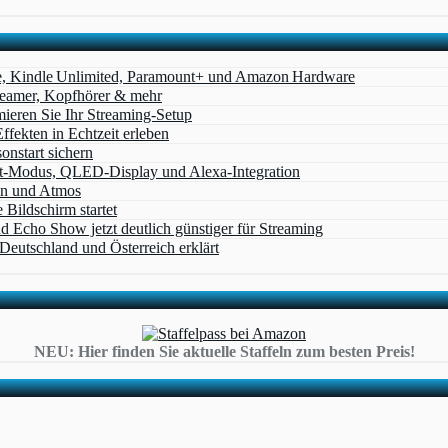
e, Kindle Unlimited, Paramount+ und Amazon Hardware
Beamer, Kopfhörer & mehr
eren Sie Ihr Streaming-Setup
ffekten in Echtzeit erleben
nstart sichern
t‑Modus, QLED‑Display und Alexa‑Integration
on und Atmos
Bildschirm startet
cho Show jetzt deutlich günstiger für Streaming
eutschland und Österreich erklärt
NEU: Hier finden Sie aktuelle Staffeln zum besten Preis!