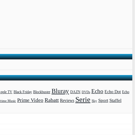
Bluray
Echo
Echo Dot
pple TV
Blockbuster
DAZN
Black Friday
DVDs
Echo
Serie
Rabatt
Prime Video
Sport
Staffel
Reviews
Prime Music
Sky