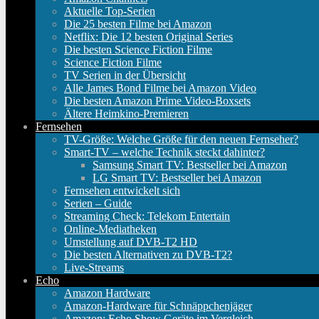
Aktuelle Top-Serien
Die 25 besten Filme bei Amazon
Netflix: Die 12 besten Original Series
Die besten Science Fiction Filme
Science Fiction Filme
TV Serien in der Übersicht
Alle James Bond Filme bei Amazon Video
Die besten Amazon Prime Video-Boxsets
Ältere Heimkino-Premieren
Fernsehen
TV-Größe: Welche Größe für den neuen Fernseher?
Smart-TV – welche Technik steckt dahinter?
Samsung Smart TV: Bestseller bei Amazon
LG Smart TV: Bestseller bei Amazon
Fernsehen entwickelt sich
Serien – Guide
Streaming Check: Telekom Entertain
Online-Mediatheken
Umstellung auf DVB-T2 HD
Die besten Alternativen zu DVB-T2?
Live-Streams
Echo
Amazon Hardware
Amazon-Hardware für Schnäppchenjäger
Amazon: Echo Show Geräte im Vergleich