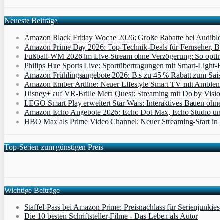
Neueste Beiträge
Amazon Black Friday Woche 2026: Große Rabatte bei Audibl
Amazon Prime Day 2026: Top-Technik-Deals für Fernseher, 
Fußball-WM 2026 im Live-Stream ohne Verzögerung: So optimi
Philips Hue Sports Live: Sportübertragungen mit Smart‑Light‑E
Amazon Frühlingsangebote 2026: Bis zu 45 % Rabatt zum Saiso
Amazon Ember Artline: Neuer Lifestyle Smart TV mit Ambien
Disney+ auf VR-Brille Meta Quest: Streaming mit Dolby Visi
LEGO Smart Play erweitert Star Wars: Interaktives Bauen ohne 
Amazon Echo Angebote 2026: Echo Dot Max, Echo Studio und E
HBO Max als Prime Video Channel: Neuer Streaming‑Start in D
Top-Serien zum günstigen Preis
Wichtige Beiträge
Staffel-Pass bei Amazon Prime: Preisnachlass für Serienjunkies
Die 10 besten Schriftsteller-Filme - Das Leben als Autor