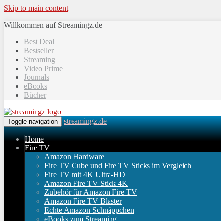
Skip to main content
Willkommen auf Streamingz.de
Best Deal
Bestseller
Streaming
Video Prime
Journals
eBooks
Bücher
streamingz.de
Toggle navigation
Home
Fire TV
Amazon Hardware
Fire TV Cube und Fire TV Sticks im Vergleich
Fire TV mit 4K Ultra-HD
Amazon Fire TV Stick 4K
Zubehör für Amazon Fire TV
Amazon Fire TV Blaster
Echte Amazon Schnäppchen
eBooks zum Streaming