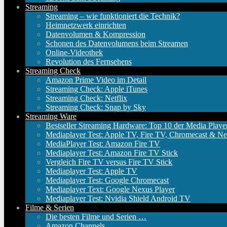
Streaming
Streaming – wie funktioniert die Technik?
Heimnetzwerk einrichten
Datenvolumen & Kompression
Schonen des Datenvolumens beim Streamen
Online-Videothek
Revolution des Fernsehens
Streaming Check
Amazon Prime Video im Detail
Streaming Check: Apple iTunes
Streaming Check: Netflix
Streaming Check: Snap by Sky
Streaming Ware
Bestseller Streaming Hardware: Top 10 der Media Playe
Mediaplayer Test: Apple TV, Fire TV, Chromecast & Ne
MediaPlayer Test: Amazon Fire TV
Mediaplayer Test: Amazon Fire TV Stick
Vergleich Fire TV versus Fire TV Stick
Mediaplayer Test: Apple TV
Mediaplayer Test: Google Chromecast
Mediaplayer Text: Google Nexus Player
Mediaplayer Test: Nvidia Shield Android TV
Filme & Serien
Die besten Filme und Serien …
Amazon Channels