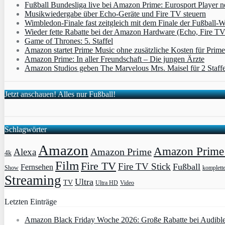
Fußball Bundesliga live bei Amazon Prime: Eurosport Player
Musikwiedergabe über Echo-Geräte und Fire TV steuern
Wimbledon-Finale fast zeitgleich mit dem Finale der Fußball
Wieder fette Rabatte bei der Amazon Hardware (Echo, Fire T
Game of Thrones: 5. Staffel
Amazon startet Prime Music ohne zusätzliche Kosten für Pri
Amazon Prime: In aller Freundschaft – Die jungen Ärzte
Amazon Studios geben The Marvelous Mrs. Maisel für 2 Staffe
Jetzt anschauen! Alles nur Fußball!
Schlagwörter
Amazon
Amazon Prime 
Amazon Prime
Alexa
4k
Film
Fire TV
Fire TV Stick
Fußball
Fernsehen
Show
komplett
Streaming
Ultra
TV
Ultra HD
Video
Letzten Einträge
Amazon Black Friday Woche 2026: Große Rabatte bei Audibl