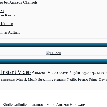
 neu bei Amazon Channels
-WM
V & Kindle)
me Kunden
ln in Auftrag
Instant Video
Amazon Video
Angebot
Apple
Apple Music
A
Android
Prime
Musik
Musik Streaming
Netflix
Prime Day
Mediaplayer
Nachlass
e
e, Kindle Unlimited, Paramount+ und Amazon Hardware