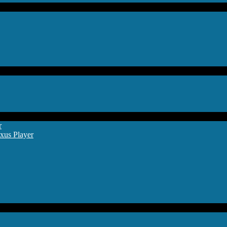
r
xus Player