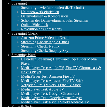
Streaming
Streaming – wie funktioniert die Technik?
Heimnetzwerk einrichten
Datenvolumen & Kompression
Schonen des Datenvolumens beim Streamen
Online-Videothek
Revolution des Fernsehens
Streaming Check
Amazon Prime Video im Detail
Streaming Check: Apple iTunes
Streaming Check: Netflix
Streaming Check: Snap by Sky
Streaming Ware
Bestseller Streaming Hardware: Top 10 der Media
Player
Mediaplayer Test: Apple TV, Fire TV, Chromecast &
Nexus Player
MediaPlayer Test: Amazon Fire TV
Mediaplayer Test: Amazon Fire TV Stick
Vergleich Fire TV versus Fire TV Stick
Mediaplayer Test: Apple TV
Mediaplayer Test: Google Chromecast
Mediaplayer Text: Google Nexus Player
Mediaplayer Test: Nvidia Shield Android TV
Filme & Serien