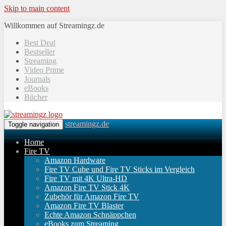
Skip to main content
Willkommen auf Streamingz.de
Best Deal
Bestseller
Streaming
Video Prime
Journals
eBooks
Bücher
streamingz.de
Toggle navigation
Home
Fire TV
Amazon Hardware
Fire TV Cube und Fire TV Sticks im Vergleich
Fire TV mit 4K Ultra-HD
Amazon Fire TV Stick 4K
Zubehör für Amazon Fire TV
Amazon Fire TV Blaster
Echte Amazon Schnäppchen
eBooks zum Streaming