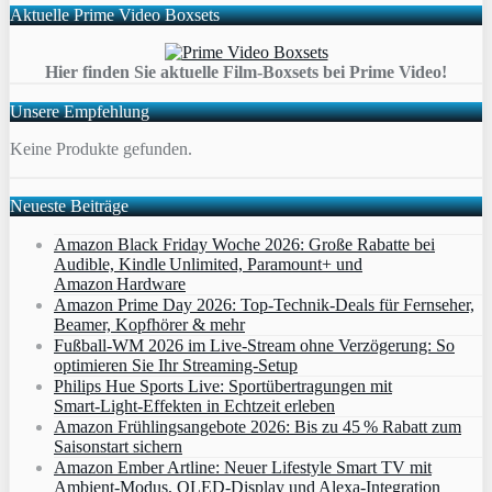
Aktuelle Prime Video Boxsets
Hier finden Sie aktuelle Film-Boxsets bei Prime Video!
Unsere Empfehlung
Keine Produkte gefunden.
Neueste Beiträge
Amazon Black Friday Woche 2026: Große Rabatte bei
Audible, Kindle Unlimited, Paramount+ und
Amazon Hardware
Amazon Prime Day 2026: Top-Technik-Deals für Fernseher,
Beamer, Kopfhörer & mehr
Fußball-WM 2026 im Live-Stream ohne Verzögerung: So
optimieren Sie Ihr Streaming-Setup
Philips Hue Sports Live: Sportübertragungen mit
Smart‑Light‑Effekten in Echtzeit erleben
Amazon Frühlingsangebote 2026: Bis zu 45 % Rabatt zum
Saisonstart sichern
Amazon Ember Artline: Neuer Lifestyle Smart TV mit
Ambient‑Modus, QLED‑Display und Alexa‑Integration