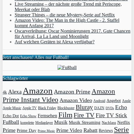
Live Streaming – der nächste große Trend mit Periscope,
Meerkat oder Blab
Stranger Things – die neue Mystery-Serie auf Netflix
Amazon Video: The Man in the High Castle - 2. Staffel
kommt Anfang 2017
Oscarverleihung: Oscar Nominierungen 2017. Gute Chancen
für Arrival, La La Land und Moonlight
Auf welchen Geräten ist Alexa verfügbar?
Jetzt anschauen! Alles nur Fußball!
Schlagwörter
Amazon
Amazon
Amazon Prime
Alexa
4k
Prime Instant Video
Amazon Video
Angebot
Apple
Android
Bluray
Echo
Apple Music
Apple TV
Blockbuster
DAZN
Black Friday
DVDs
Film
Fire TV
Fire TV Stick
Fernsehen
Echo Dot
Echo Show
Fußball
Musik
Musik Streaming
Netflix
Mediaplayer
Nachlass
komplette
Serie
Prime
Rabatt
Prime Video
Prime Day
Reviews
Prime Music