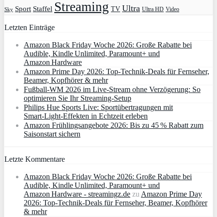
Streaming
Ultra
Sport
Staffel
TV
Ultra HD
Video
Sky
Letzten Einträge
Amazon Black Friday Woche 2026: Große Rabatte bei
Audible, Kindle Unlimited, Paramount+ und
Amazon Hardware
Amazon Prime Day 2026: Top-Technik-Deals für Fernseher,
Beamer, Kopfhörer & mehr
Fußball-WM 2026 im Live-Stream ohne Verzögerung: So
optimieren Sie Ihr Streaming-Setup
Philips Hue Sports Live: Sportübertragungen mit
Smart‑Light‑Effekten in Echtzeit erleben
Amazon Frühlingsangebote 2026: Bis zu 45 % Rabatt zum
Saisonstart sichern
Letzte Kommentare
Amazon Black Friday Woche 2026: Große Rabatte bei
Audible, Kindle Unlimited, Paramount+ und
Amazon Hardware - streamingz.de
zu
Amazon Prime Day
2026: Top-Technik-Deals für Fernseher, Beamer, Kopfhörer
& mehr