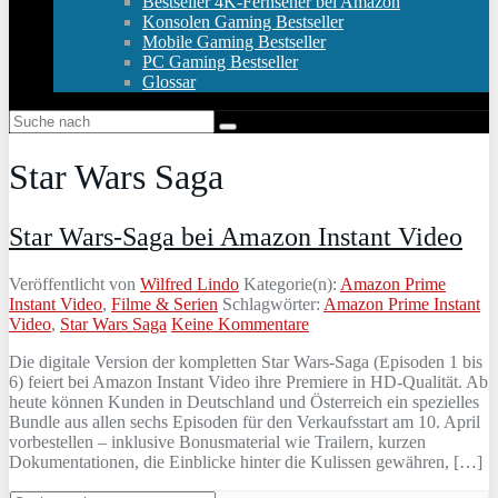
Bestseller 4K-Fernseher bei Amazon
Konsolen Gaming Bestseller
Mobile Gaming Bestseller
PC Gaming Bestseller
Glossar
Star Wars Saga
Star Wars-Saga bei Amazon Instant Video
Veröffentlicht von
Wilfred Lindo
Kategorie(n):
Amazon Prime
Instant Video
,
Filme & Serien
Schlagwörter:
Amazon Prime Instant
Video
,
Star Wars Saga
Keine Kommentare
Die digitale Version der kompletten Star Wars-Saga (Episoden 1 bis
6) feiert bei Amazon Instant Video ihre Premiere in HD-Qualität. Ab
heute können Kunden in Deutschland und Österreich ein spezielles
Bundle aus allen sechs Episoden für den Verkaufsstart am 10. April
vorbestellen – inklusive Bonusmaterial wie Trailern, kurzen
Dokumentationen, die Einblicke hinter die Kulissen gewähren, […]