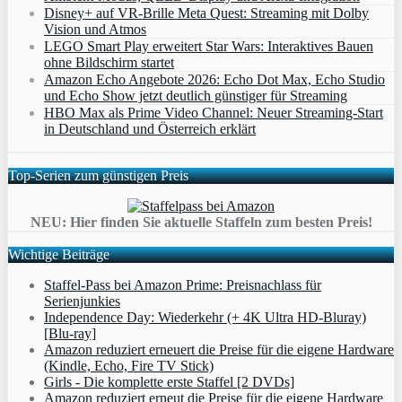
Disney+ auf VR-Brille Meta Quest: Streaming mit Dolby
Vision und Atmos
LEGO Smart Play erweitert Star Wars: Interaktives Bauen
ohne Bildschirm startet
Amazon Echo Angebote 2026: Echo Dot Max, Echo Studio
und Echo Show jetzt deutlich günstiger für Streaming
HBO Max als Prime Video Channel: Neuer Streaming‑Start
in Deutschland und Österreich erklärt
Top-Serien zum günstigen Preis
NEU: Hier finden Sie aktuelle Staffeln zum besten Preis!
Wichtige Beiträge
Staffel-Pass bei Amazon Prime: Preisnachlass für
Serienjunkies
Independence Day: Wiederkehr (+ 4K Ultra HD-Bluray)
[Blu-ray]
Amazon reduziert erneuert die Preise für die eigene Hardware
(Kindle, Echo, Fire TV Stick)
Girls - Die komplette erste Staffel [2 DVDs]
Amazon reduziert erneut die Preise für die eigene Hardware