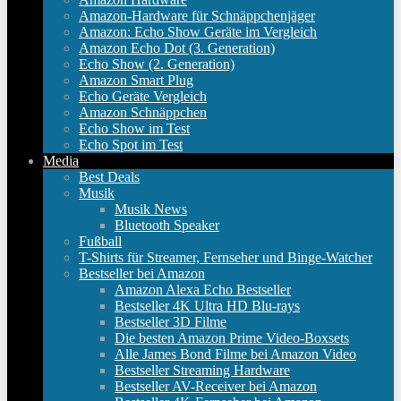
Amazon-Hardware für Schnäppchenjäger
Amazon: Echo Show Geräte im Vergleich
Amazon Echo Dot (3. Generation)
Echo Show (2. Generation)
Amazon Smart Plug
Echo Geräte Vergleich
Amazon Schnäppchen
Echo Show im Test
Echo Spot im Test
Media
Best Deals
Musik
Musik News
Bluetooth Speaker
Fußball
T-Shirts für Streamer, Fernseher und Binge-Watcher
Bestseller bei Amazon
Amazon Alexa Echo Bestseller
Bestseller 4K Ultra HD Blu-rays
Bestseller 3D Filme
Die besten Amazon Prime Video-Boxsets
Alle James Bond Filme bei Amazon Video
Bestseller Streaming Hardware
Bestseller AV-Receiver bei Amazon