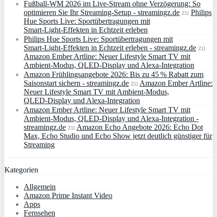
Fußball-WM 2026 im Live-Stream ohne Verzögerung: So
optimieren Sie Ihr Streaming-Setup - streamingz.de
zu
Philips
Hue Sports Live: Sportübertragungen mit
Smart‑Light‑Effekten in Echtzeit erleben
Philips Hue Sports Live: Sportübertragungen mit
Smart‑Light‑Effekten in Echtzeit erleben - streamingz.de
zu
Amazon Ember Artline: Neuer Lifestyle Smart TV mit
Ambient‑Modus, QLED‑Display und Alexa‑Integration
Amazon Frühlingsangebote 2026: Bis zu 45 % Rabatt zum
Saisonstart sichern - streamingz.de
zu
Amazon Ember Artline:
Neuer Lifestyle Smart TV mit Ambient‑Modus,
QLED‑Display und Alexa‑Integration
Amazon Ember Artline: Neuer Lifestyle Smart TV mit
Ambient‑Modus, QLED‑Display und Alexa‑Integration -
streamingz.de
zu
Amazon Echo Angebote 2026: Echo Dot
Max, Echo Studio und Echo Show jetzt deutlich günstiger für
Streaming
Kategorien
Allgemein
Amazon Prime Instant Video
Apps
Fernsehen