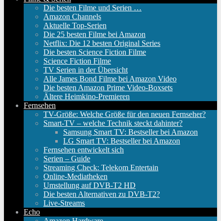
Die besten Filme und Serien …
Amazon Channels
Aktuelle Top-Serien
Die 25 besten Filme bei Amazon
Netflix: Die 12 besten Original Series
Die besten Science Fiction Filme
Science Fiction Filme
TV Serien in der Übersicht
Alle James Bond Filme bei Amazon Video
Die besten Amazon Prime Video-Boxsets
Ältere Heimkino-Premieren
Fernsehen
TV-Größe: Welche Größe für den neuen Fernseher?
Smart-TV – welche Technik steckt dahinter?
Samsung Smart TV: Bestseller bei Amazon
LG Smart TV: Bestseller bei Amazon
Fernsehen entwickelt sich
Serien – Guide
Streaming Check: Telekom Entertain
Online-Mediatheken
Umstellung auf DVB-T2 HD
Die besten Alternativen zu DVB-T2?
Live-Streams
Echo
Amazon Hardware