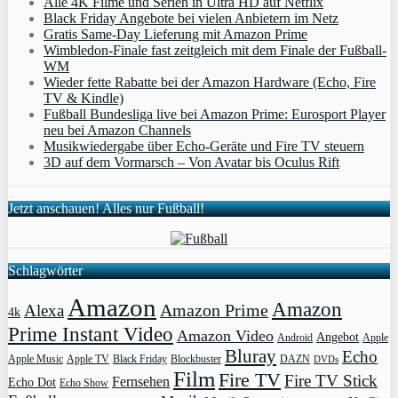
Alle 4K Filme und Serien in Ultra HD auf Netflix
Black Friday Angebote bei vielen Anbietern im Netz
Gratis Same-Day Lieferung mit Amazon Prime
Wimbledon-Finale fast zeitgleich mit dem Finale der Fußball-
WM
Wieder fette Rabatte bei der Amazon Hardware (Echo, Fire
TV & Kindle)
Fußball Bundesliga live bei Amazon Prime: Eurosport Player
neu bei Amazon Channels
Musikwiedergabe über Echo-Geräte und Fire TV steuern
3D auf dem Vormarsch – Von Avatar bis Oculus Rift
Jetzt anschauen! Alles nur Fußball!
Schlagwörter
Amazon
Amazon
Amazon Prime
Alexa
4k
Prime Instant Video
Amazon Video
Angebot
Apple
Android
Bluray
Echo
Apple Music
Apple TV
Blockbuster
DAZN
Black Friday
DVDs
Film
Fire TV
Fire TV Stick
Fernsehen
Echo Dot
Echo Show