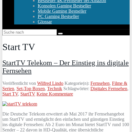
Bestseller 4K-Fernseher bei Amazon
Konsolen Gaming Bestseller
Mobile Gaming Bestseller
PC Gaming Bestseller
Glossar
Start TV
StartTV Telekom – Der Einstieg ins digitale
Fernsehen
Veröffentlicht von
Wilfred Lindo
Kategorie(n):
Fernsehen
,
Filme &
Serien
,
Set-Top Boxen
,
Technik
Schlagwörter:
Digitales Fernsehen
,
Start TV
,
StartTV
Keine Kommentare
Die Deutsche Telekom erweitert ab Mai 2017 ihr Fernsehangebot
um StartTV und ermöglicht den einfachen und günstigen Einstieg
ins digitale Fernsehen: Ab 2 Euro im Monat bietet StartTV rund 100
Sender – 22 davon in HD-Qualität, eine übersichtliche