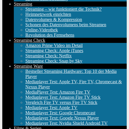
Streaming
Streaming – wie funktioniert die Technik?
Heimnetzwerk einrichten
Datenvolumen & Kompression
Schonen des Datenvolumens beim Streamen
Online-Videothek
Revolution des Fernsehens
Streaming Check
Amazon Prime Video im Detail
Streaming Check: Apple iTunes
Streaming Check: Netflix
Streaming Check: Snap by Sky
Streaming Ware
Bestseller Streaming Hardware: Top 10 der Media
Player
Mediaplayer Test: Apple TV, Fire TV, Chromecast &
Nexus Player
MediaPlayer Test: Amazon Fire TV
Mediaplayer Test: Amazon Fire TV Stick
Vergleich Fire TV versus Fire TV Stick
Mediaplayer Test: Apple TV
Mediaplayer Test: Google Chromecast
Mediaplayer Text: Google Nexus Player
Mediaplayer Test: Nvidia Shield Android TV
Filme & Serien