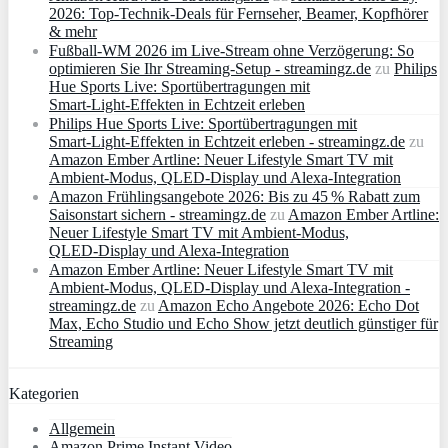
2026: Top-Technik-Deals für Fernseher, Beamer, Kopfhörer
& mehr
Fußball-WM 2026 im Live-Stream ohne Verzögerung: So
optimieren Sie Ihr Streaming-Setup - streamingz.de
zu
Philips
Hue Sports Live: Sportübertragungen mit
Smart‑Light‑Effekten in Echtzeit erleben
Philips Hue Sports Live: Sportübertragungen mit
Smart‑Light‑Effekten in Echtzeit erleben - streamingz.de
zu
Amazon Ember Artline: Neuer Lifestyle Smart TV mit
Ambient‑Modus, QLED‑Display und Alexa‑Integration
Amazon Frühlingsangebote 2026: Bis zu 45 % Rabatt zum
Saisonstart sichern - streamingz.de
zu
Amazon Ember Artline:
Neuer Lifestyle Smart TV mit Ambient‑Modus,
QLED‑Display und Alexa‑Integration
Amazon Ember Artline: Neuer Lifestyle Smart TV mit
Ambient‑Modus, QLED‑Display und Alexa‑Integration -
streamingz.de
zu
Amazon Echo Angebote 2026: Echo Dot
Max, Echo Studio und Echo Show jetzt deutlich günstiger für
Streaming
Kategorien
Allgemein
Amazon Prime Instant Video