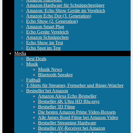
Amazon-Hardware für Schnäppchenjäger
Amazon: Echo Show Geräte im Vergleich
Amazon Echo Dot (3. Generation)
Echo Show (2. Generation)
Amazon Smart Plug
Echo Geräte Vergleich
Amazon Schnäppchen
Echo Show im Test
Echo Spot im Test
Media
Best Deals
Musik
Musik News
Bluetooth Speaker
Fußball
T-Shirts für Streamer, Fernseher und Binge-Watcher
Bestseller bei Amazon
Amazon Alexa Echo Bestseller
Bestseller 4K Ultra HD Blu-rays
Bestseller 3D Filme
Die besten Amazon Prime Video-Boxsets
Alle James Bond Filme bei Amazon Video
Bestseller Streaming Hardware
Bestseller AV-Receiver bei Amazon