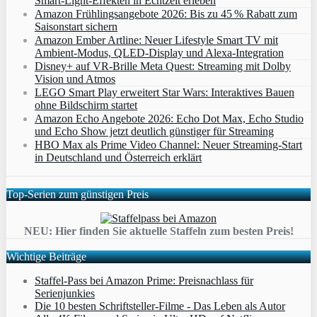
Smart‑Light‑Effekten in Echtzeit erleben
Amazon Frühlingsangebote 2026: Bis zu 45 % Rabatt zum
Saisonstart sichern
Amazon Ember Artline: Neuer Lifestyle Smart TV mit
Ambient‑Modus, QLED‑Display und Alexa‑Integration
Disney+ auf VR-Brille Meta Quest: Streaming mit Dolby
Vision und Atmos
LEGO Smart Play erweitert Star Wars: Interaktives Bauen
ohne Bildschirm startet
Amazon Echo Angebote 2026: Echo Dot Max, Echo Studio
und Echo Show jetzt deutlich günstiger für Streaming
HBO Max als Prime Video Channel: Neuer Streaming‑Start
in Deutschland und Österreich erklärt
Top-Serien zum günstigen Preis
NEU: Hier finden Sie aktuelle Staffeln zum besten Preis!
Wichtige Beiträge
Staffel-Pass bei Amazon Prime: Preisnachlass für
Serienjunkies
Die 10 besten Schriftsteller-Filme - Das Leben als Autor