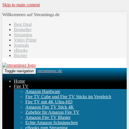
Skip to main content
Willkommen auf Streamingz.de
Best Deal
Bestseller
Streaming
Video Prime
Journals
eBooks
Bücher
streamingz.de
Toggle navigation
Home
Fire TV
Amazon Hardware
Fire TV Cube und Fire TV Sticks im Vergleich
Fire TV mit 4K Ultra-HD
Amazon Fire TV Stick 4K
Zubehör für Amazon Fire TV
Amazon Fire TV Blaster
Echte Amazon Schnäppchen
eBooks zum Streaming