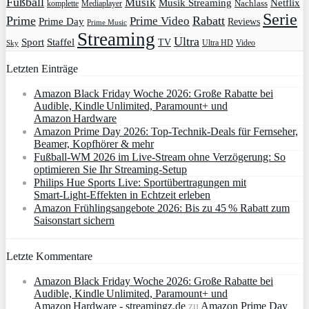
Fußball
Musik
Musik Streaming
Netflix
Mediaplayer
Nachlass
komplette
Serie
Prime
Rabatt
Prime Video
Prime Day
Reviews
Prime Music
Streaming
Ultra
Sport
Staffel
TV
Ultra HD
Video
Sky
Letzten Einträge
Amazon Black Friday Woche 2026: Große Rabatte bei
Audible, Kindle Unlimited, Paramount+ und
Amazon Hardware
Amazon Prime Day 2026: Top-Technik-Deals für Fernseher,
Beamer, Kopfhörer & mehr
Fußball-WM 2026 im Live-Stream ohne Verzögerung: So
optimieren Sie Ihr Streaming-Setup
Philips Hue Sports Live: Sportübertragungen mit
Smart‑Light‑Effekten in Echtzeit erleben
Amazon Frühlingsangebote 2026: Bis zu 45 % Rabatt zum
Saisonstart sichern
Letzte Kommentare
Amazon Black Friday Woche 2026: Große Rabatte bei
Audible, Kindle Unlimited, Paramount+ und
Amazon Hardware - streamingz.de
zu
Amazon Prime Day