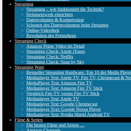
Streaming
Streaming – wie funktioniert die Technik?
Heimnetzwerk einrichten
Datenvolumen & Kompression
Schonen des Datenvolumens beim Streamen
Online-Videothek
Revolution des Fernsehens
Streaming Check
Amazon Prime Video im Detail
Streaming Check: Apple iTunes
Streaming Check: Netflix
Streaming Check: Snap by Sky
Streaming Ware
Bestseller Streaming Hardware: Top 10 der Media Playe
Mediaplayer Test: Apple TV, Fire TV, Chromecast & Ne
MediaPlayer Test: Amazon Fire TV
Mediaplayer Test: Amazon Fire TV Stick
Vergleich Fire TV versus Fire TV Stick
Mediaplayer Test: Apple TV
Mediaplayer Test: Google Chromecast
Mediaplayer Text: Google Nexus Player
Mediaplayer Test: Nvidia Shield Android TV
Filme & Serien
Die besten Filme und Serien …
Amazon Channels