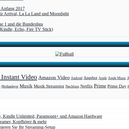
t Anfang 2017
r Arrival, La La Land und Moonlight
ue 1 und die Bundesliga
(Kindle, Echo, Fire TV Stick)
Instant Video
Amazon Video
Angebot
Apple
Apple Music
A
Android
Prime
Musik
Musik Streaming
Netflix
Prime Day
Mediaplayer
Nachlass
e
e, Kindle Unlimited, Paramount+ und Amazon Hardware
Beamer, Kopfhörer & mehr
eren Sie Ihr Streaming-Setup