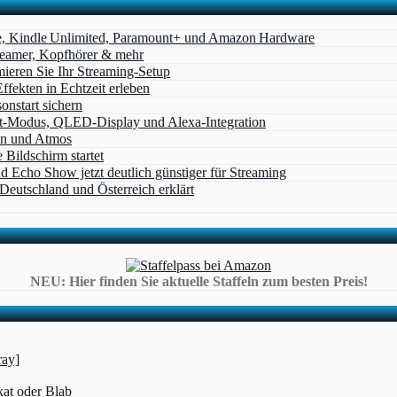
e, Kindle Unlimited, Paramount+ und Amazon Hardware
Beamer, Kopfhörer & mehr
eren Sie Ihr Streaming-Setup
ffekten in Echtzeit erleben
nstart sichern
t‑Modus, QLED‑Display und Alexa‑Integration
on und Atmos
Bildschirm startet
cho Show jetzt deutlich günstiger für Streaming
eutschland und Österreich erklärt
NEU: Hier finden Sie aktuelle Staffeln zum besten Preis!
ray]
kat oder Blab