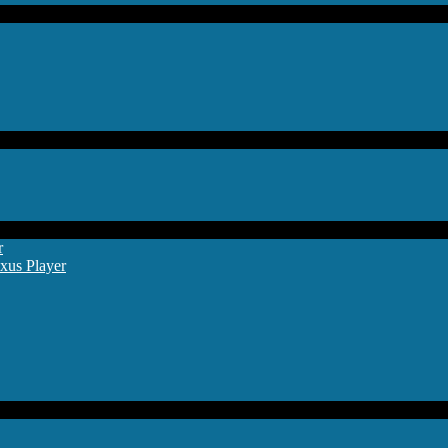
r
xus Player