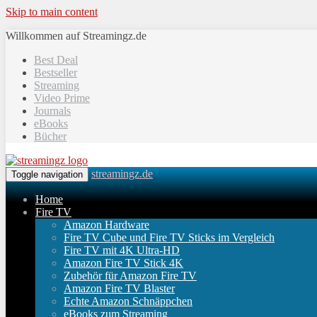
Skip to main content
Willkommen auf Streamingz.de
Best Deal
Bestseller
Streaming
Video Prime
Journals
eBooks
Bücher
streamingz.de
Toggle navigation
Home
Fire TV
Amazon Hardware
Fire TV Cube und Fire TV Sticks im Vergleich
Fire TV mit 4K Ultra-HD
Amazon Fire TV Stick 4K
Zubehör für Amazon Fire TV
Amazon Fire TV Blaster
Echte Amazon Schnäppchen
eBooks zum Streaming