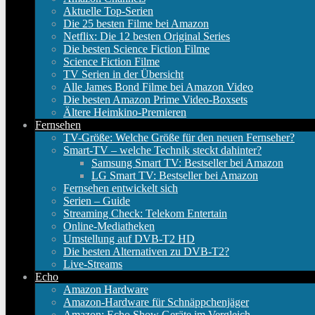
Aktuelle Top-Serien
Die 25 besten Filme bei Amazon
Netflix: Die 12 besten Original Series
Die besten Science Fiction Filme
Science Fiction Filme
TV Serien in der Übersicht
Alle James Bond Filme bei Amazon Video
Die besten Amazon Prime Video-Boxsets
Ältere Heimkino-Premieren
Fernsehen
TV-Größe: Welche Größe für den neuen Fernseher?
Smart-TV – welche Technik steckt dahinter?
Samsung Smart TV: Bestseller bei Amazon
LG Smart TV: Bestseller bei Amazon
Fernsehen entwickelt sich
Serien – Guide
Streaming Check: Telekom Entertain
Online-Mediatheken
Umstellung auf DVB-T2 HD
Die besten Alternativen zu DVB-T2?
Live-Streams
Echo
Amazon Hardware
Amazon-Hardware für Schnäppchenjäger
Amazon: Echo Show Geräte im Vergleich