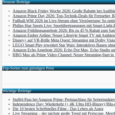
Neueste Beiträge
Amazon Black Friday Woche 2026: Große Rabatte bei Audibl
Amazon Prime Day 2026: Top-Technik-Deals für Fernseher, 
Fußball-WM 2026 im Live-Stream ohne Verzögerung: So optimi
Philips Hue Sports Live: Sportübertragungen mit Smart‑Light‑E
Amazon Frühlingsangebote 2026: Bis zu 45 % Rabatt zum Saiso
Amazon Ember Artline: Neuer Lifestyle Smart TV mit Ambien
Disney+ auf VR-Brille Meta Quest: Streaming mit Dolby Visi
LEGO Smart Play erweitert Star Wars: Interaktives Bauen ohne 
Amazon Echo Angebote 2026: Echo Dot Max, Echo Studio und E
HBO Max als Prime Video Channel: Neuer Streaming‑Start in D
Top-Serien zum günstigen Preis
Wichtige Beiträge
Staffel-Pass bei Amazon Prime: Preisnachlass für Serienjunkies
Independence Day: Wiederkehr (+ 4K Ultra HD-Bluray) [Blu-
Die 10 besten Schriftsteller-Filme - Das Leben als Autor
Live Streaming – der nächste große Trend mit Periscope, Meer