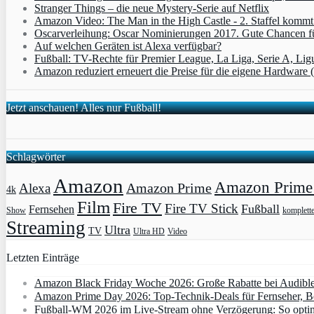
Stranger Things – die neue Mystery-Serie auf Netflix
Amazon Video: The Man in the High Castle - 2. Staffel komm
Oscarverleihung: Oscar Nominierungen 2017. Gute Chancen fü
Auf welchen Geräten ist Alexa verfügbar?
Fußball: TV-Rechte für Premier League, La Liga, Serie A, Lig
Amazon reduziert erneuert die Preise für die eigene Hardware 
Jetzt anschauen! Alles nur Fußball!
Schlagwörter
Amazon
Amazon Prime 
Amazon Prime
Alexa
4k
Film
Fire TV
Fire TV Stick
Fußball
Fernsehen
Show
komplett
Streaming
Ultra
TV
Ultra HD
Video
Letzten Einträge
Amazon Black Friday Woche 2026: Große Rabatte bei Audibl
Amazon Prime Day 2026: Top-Technik-Deals für Fernseher, 
Fußball-WM 2026 im Live-Stream ohne Verzögerung: So optimi