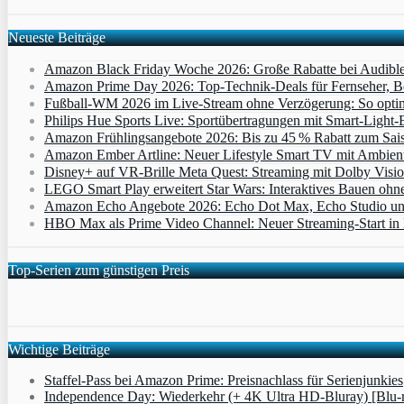
Neueste Beiträge
Amazon Black Friday Woche 2026: Große Rabatte bei Audibl
Amazon Prime Day 2026: Top-Technik-Deals für Fernseher, 
Fußball-WM 2026 im Live-Stream ohne Verzögerung: So optimi
Philips Hue Sports Live: Sportübertragungen mit Smart‑Light‑E
Amazon Frühlingsangebote 2026: Bis zu 45 % Rabatt zum Saiso
Amazon Ember Artline: Neuer Lifestyle Smart TV mit Ambien
Disney+ auf VR-Brille Meta Quest: Streaming mit Dolby Visi
LEGO Smart Play erweitert Star Wars: Interaktives Bauen ohne 
Amazon Echo Angebote 2026: Echo Dot Max, Echo Studio und E
HBO Max als Prime Video Channel: Neuer Streaming‑Start in D
Top-Serien zum günstigen Preis
Wichtige Beiträge
Staffel-Pass bei Amazon Prime: Preisnachlass für Serienjunkies
Independence Day: Wiederkehr (+ 4K Ultra HD-Bluray) [Blu-