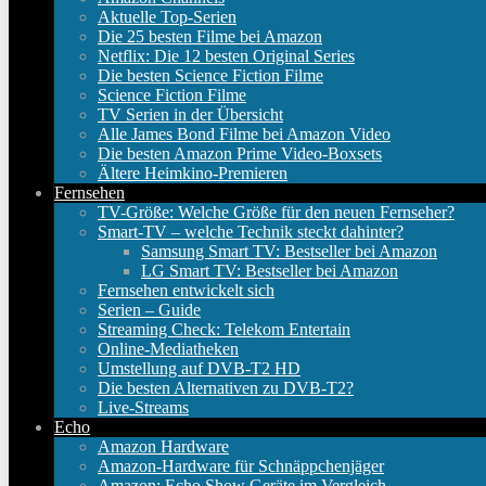
Aktuelle Top-Serien
Die 25 besten Filme bei Amazon
Netflix: Die 12 besten Original Series
Die besten Science Fiction Filme
Science Fiction Filme
TV Serien in der Übersicht
Alle James Bond Filme bei Amazon Video
Die besten Amazon Prime Video-Boxsets
Ältere Heimkino-Premieren
Fernsehen
TV-Größe: Welche Größe für den neuen Fernseher?
Smart-TV – welche Technik steckt dahinter?
Samsung Smart TV: Bestseller bei Amazon
LG Smart TV: Bestseller bei Amazon
Fernsehen entwickelt sich
Serien – Guide
Streaming Check: Telekom Entertain
Online-Mediatheken
Umstellung auf DVB-T2 HD
Die besten Alternativen zu DVB-T2?
Live-Streams
Echo
Amazon Hardware
Amazon-Hardware für Schnäppchenjäger
Amazon: Echo Show Geräte im Vergleich