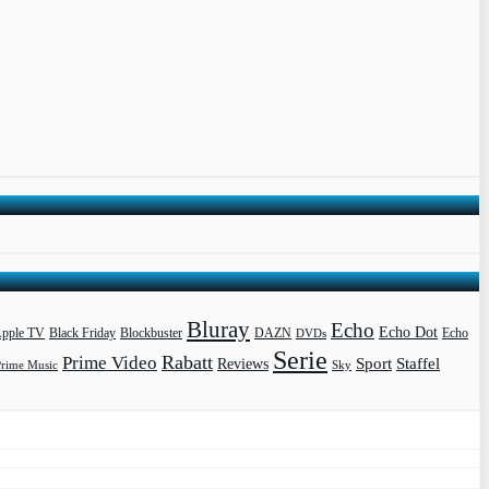
Bluray
Echo
Echo Dot
pple TV
Blockbuster
DAZN
Black Friday
DVDs
Echo
Serie
Rabatt
Prime Video
Sport
Staffel
Reviews
Prime Music
Sky