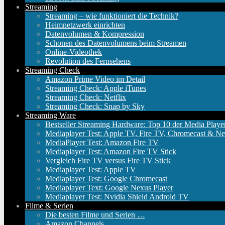
Streaming
Streaming – wie funktioniert die Technik?
Heimnetzwerk einrichten
Datenvolumen & Kompression
Schonen des Datenvolumens beim Streamen
Online-Videothek
Revolution des Fernsehens
Streaming Check
Amazon Prime Video im Detail
Streaming Check: Apple iTunes
Streaming Check: Netflix
Streaming Check: Snap by Sky
Streaming Ware
Bestseller Streaming Hardware: Top 10 der Media Playe
Mediaplayer Test: Apple TV, Fire TV, Chromecast & Ne
MediaPlayer Test: Amazon Fire TV
Mediaplayer Test: Amazon Fire TV Stick
Vergleich Fire TV versus Fire TV Stick
Mediaplayer Test: Apple TV
Mediaplayer Test: Google Chromecast
Mediaplayer Text: Google Nexus Player
Mediaplayer Test: Nvidia Shield Android TV
Filme & Serien
Die besten Filme und Serien …
Amazon Channels