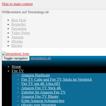
Skip to main content
Willkommen auf Streamingz.de
Best Deal
Bestseller
Streaming
Video Prime
Journals
eBooks
Bücher
streamingz.de
Toggle navigation
Home
Fire TV
Amazon Hardware
Fire TV Cube und Fire TV Sticks im Vergleich
Fire TV mit 4K Ultra-HD
Amazon Fire TV Stick 4K
Zubehör für Amazon Fire TV
Amazon Fire TV Blaster
Echte Amazon Schnäppchen
eBooks zum Streaming