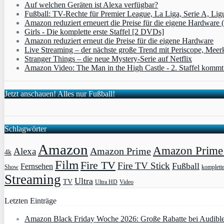
Auf welchen Geräten ist Alexa verfügbar?
Fußball: TV-Rechte für Premier League, La Liga, Serie A, Lig
Amazon reduziert erneuert die Preise für die eigene Hardware 
Girls - Die komplette erste Staffel [2 DVDs]
Amazon reduziert erneut die Preise für die eigene Hardware
Live Streaming – der nächste große Trend mit Periscope, Meer
Stranger Things – die neue Mystery-Serie auf Netflix
Amazon Video: The Man in the High Castle - 2. Staffel komm
Jetzt anschauen! Alles nur Fußball!
Schlagwörter
Amazon
Amazon Prime 
Amazon Prime
Alexa
4k
Film
Fire TV
Fire TV Stick
Fußball
Fernsehen
Show
komplett
Streaming
Ultra
TV
Ultra HD
Video
Letzten Einträge
Amazon Black Friday Woche 2026: Große Rabatte bei Audibl