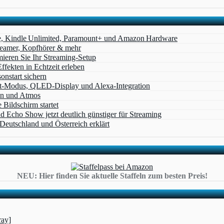
e, Kindle Unlimited, Paramount+ und Amazon Hardware
Beamer, Kopfhörer & mehr
eren Sie Ihr Streaming-Setup
ffekten in Echtzeit erleben
nstart sichern
t‑Modus, QLED‑Display und Alexa‑Integration
on und Atmos
Bildschirm startet
cho Show jetzt deutlich günstiger für Streaming
eutschland und Österreich erklärt
NEU: Hier finden Sie aktuelle Staffeln zum besten Preis!
ray]