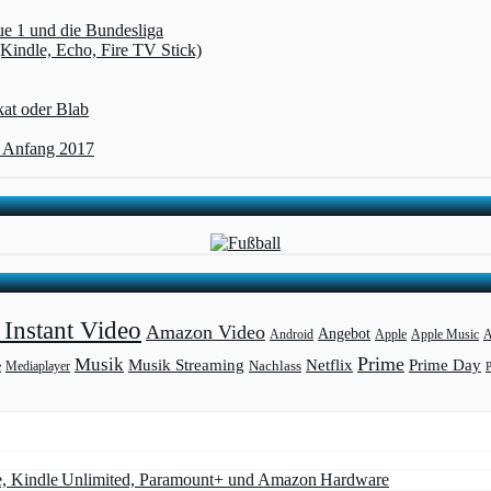
ue 1 und die Bundesliga
(Kindle, Echo, Fire TV Stick)
kat oder Blab
t Anfang 2017
Instant Video
Amazon Video
Angebot
Apple
Apple Music
A
Android
Prime
Musik
Musik Streaming
Netflix
Prime Day
Mediaplayer
Nachlass
e
e, Kindle Unlimited, Paramount+ und Amazon Hardware