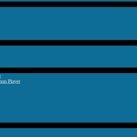
r
xus Player