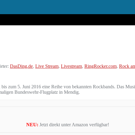
rter:
DasDing.de
,
Live Stream
,
Livestream
,
RingRocker.com
,
Rock a
i bis zum 5. Juni 2016 eine Reihe von bekannten Rockbands. Das Musik
emaligen Bundeswehr-Flugplatz in Mendig.
NEU:
Jetzt direkt unter Amazon verfügbar!