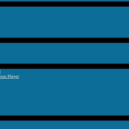
r
xus Player