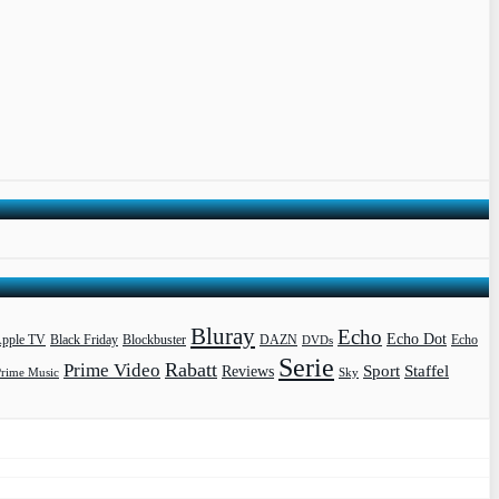
Bluray
Echo
Echo Dot
pple TV
Blockbuster
DAZN
Black Friday
DVDs
Echo
Serie
Rabatt
Prime Video
Sport
Staffel
Reviews
Prime Music
Sky