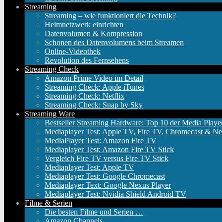
Streaming
Streaming – wie funktioniert die Technik?
Heimnetzwerk einrichten
Datenvolumen & Kompression
Schonen des Datenvolumens beim Streamen
Online-Videothek
Revolution des Fernsehens
Streaming Check
Amazon Prime Video im Detail
Streaming Check: Apple iTunes
Streaming Check: Netflix
Streaming Check: Snap by Sky
Streaming Ware
Bestseller Streaming Hardware: Top 10 der Media Playe
Mediaplayer Test: Apple TV, Fire TV, Chromecast & Ne
MediaPlayer Test: Amazon Fire TV
Mediaplayer Test: Amazon Fire TV Stick
Vergleich Fire TV versus Fire TV Stick
Mediaplayer Test: Apple TV
Mediaplayer Test: Google Chromecast
Mediaplayer Text: Google Nexus Player
Mediaplayer Test: Nvidia Shield Android TV
Filme & Serien
Die besten Filme und Serien …
Amazon Channels