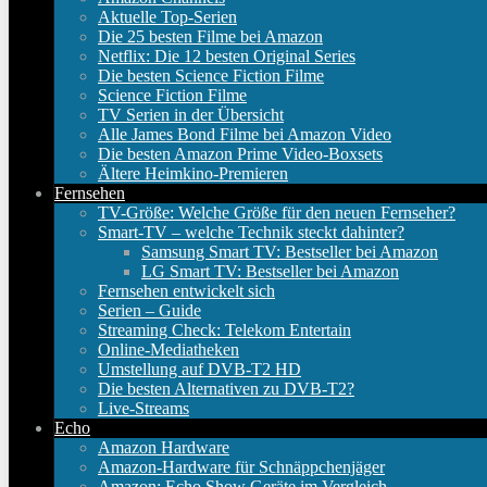
Aktuelle Top-Serien
Die 25 besten Filme bei Amazon
Netflix: Die 12 besten Original Series
Die besten Science Fiction Filme
Science Fiction Filme
TV Serien in der Übersicht
Alle James Bond Filme bei Amazon Video
Die besten Amazon Prime Video-Boxsets
Ältere Heimkino-Premieren
Fernsehen
TV-Größe: Welche Größe für den neuen Fernseher?
Smart-TV – welche Technik steckt dahinter?
Samsung Smart TV: Bestseller bei Amazon
LG Smart TV: Bestseller bei Amazon
Fernsehen entwickelt sich
Serien – Guide
Streaming Check: Telekom Entertain
Online-Mediatheken
Umstellung auf DVB-T2 HD
Die besten Alternativen zu DVB-T2?
Live-Streams
Echo
Amazon Hardware
Amazon-Hardware für Schnäppchenjäger
Amazon: Echo Show Geräte im Vergleich