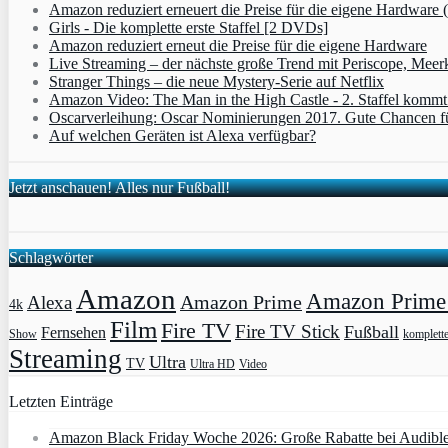
Amazon reduziert erneuert die Preise für die eigene Hardware 
Girls - Die komplette erste Staffel [2 DVDs]
Amazon reduziert erneut die Preise für die eigene Hardware
Live Streaming – der nächste große Trend mit Periscope, Meer
Stranger Things – die neue Mystery-Serie auf Netflix
Amazon Video: The Man in the High Castle - 2. Staffel komm
Oscarverleihung: Oscar Nominierungen 2017. Gute Chancen fü
Auf welchen Geräten ist Alexa verfügbar?
Jetzt anschauen! Alles nur Fußball!
Schlagwörter
Amazon
Amazon Prime 
Amazon Prime
Alexa
4k
Film
Fire TV
Fire TV Stick
Fußball
Fernsehen
Show
komplett
Streaming
Ultra
TV
Ultra HD
Video
Letzten Einträge
Amazon Black Friday Woche 2026: Große Rabatte bei Audibl