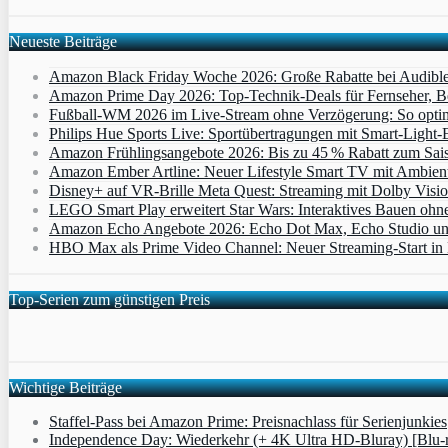
Neueste Beiträge
Amazon Black Friday Woche 2026: Große Rabatte bei Audibl
Amazon Prime Day 2026: Top-Technik-Deals für Fernseher, 
Fußball-WM 2026 im Live-Stream ohne Verzögerung: So optimi
Philips Hue Sports Live: Sportübertragungen mit Smart‑Light‑E
Amazon Frühlingsangebote 2026: Bis zu 45 % Rabatt zum Saiso
Amazon Ember Artline: Neuer Lifestyle Smart TV mit Ambien
Disney+ auf VR-Brille Meta Quest: Streaming mit Dolby Visi
LEGO Smart Play erweitert Star Wars: Interaktives Bauen ohne 
Amazon Echo Angebote 2026: Echo Dot Max, Echo Studio und E
HBO Max als Prime Video Channel: Neuer Streaming‑Start in D
Top-Serien zum günstigen Preis
Wichtige Beiträge
Staffel-Pass bei Amazon Prime: Preisnachlass für Serienjunkies
Independence Day: Wiederkehr (+ 4K Ultra HD-Bluray) [Blu-