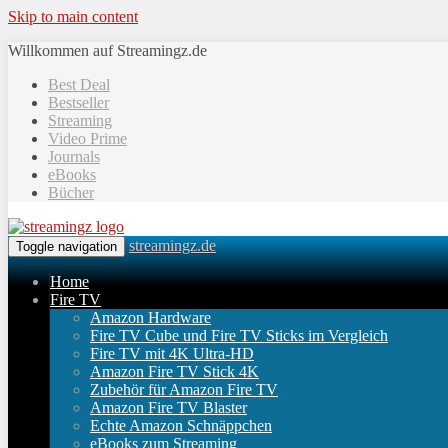
Skip to main content
Willkommen auf Streamingz.de
Best Deal
Bestseller
Streaming
Video Prime
Journals
eBooks
Bücher
streamingz.de
Toggle navigation
Home
Fire TV
Amazon Hardware
Fire TV Cube und Fire TV Sticks im Vergleich
Fire TV mit 4K Ultra-HD
Amazon Fire TV Stick 4K
Zubehör für Amazon Fire TV
Amazon Fire TV Blaster
Echte Amazon Schnäppchen
eBooks zum Streaming