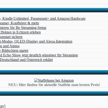
e, Kindle Unlimited, Paramount+ und Amazon Hardware
Beamer, Kopfhörer & mehr
eren Sie Ihr Streaming-Setup
ffekten in Echtzeit erleben
nstart sichern
t‑Modus, QLED‑Display und Alexa‑Integration
on und Atmos
Bildschirm startet
cho Show jetzt deutlich günstiger für Streaming
eutschland und Österreich erklärt
NEU: Hier finden Sie aktuelle Staffeln zum besten Preis!
ray]