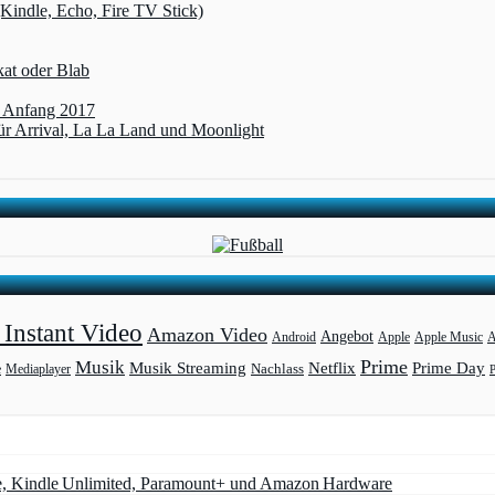
(Kindle, Echo, Fire TV Stick)
kat oder Blab
t Anfang 2017
r Arrival, La La Land und Moonlight
Instant Video
Amazon Video
Angebot
Apple
Apple Music
A
Android
Prime
Musik
Musik Streaming
Netflix
Prime Day
Mediaplayer
Nachlass
e
e, Kindle Unlimited, Paramount+ und Amazon Hardware