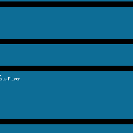
r
xus Player