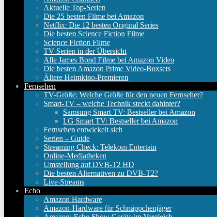
Aktuelle Top-Serien
Die 25 besten Filme bei Amazon
Netflix: Die 12 besten Original Series
Die besten Science Fiction Filme
Science Fiction Filme
TV Serien in der Übersicht
Alle James Bond Filme bei Amazon Video
Die besten Amazon Prime Video-Boxsets
Ältere Heimkino-Premieren
Fernsehen
TV-Größe: Welche Größe für den neuen Fernseher?
Smart-TV – welche Technik steckt dahinter?
Samsung Smart TV: Bestseller bei Amazon
LG Smart TV: Bestseller bei Amazon
Fernsehen entwickelt sich
Serien – Guide
Streaming Check: Telekom Entertain
Online-Mediatheken
Umstellung auf DVB-T2 HD
Die besten Alternativen zu DVB-T2?
Live-Streams
Echo
Amazon Hardware
Amazon-Hardware für Schnäppchenjäger
Amazon: Echo Show Geräte im Vergleich