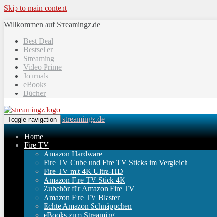
Skip to main content
Willkommen auf Streamingz.de
Best Deal
Bestseller
Streaming
Video Prime
Journals
eBooks
Bücher
streamingz.de
Toggle navigation
Home
Fire TV
Amazon Hardware
Fire TV Cube und Fire TV Sticks im Vergleich
Fire TV mit 4K Ultra-HD
Amazon Fire TV Stick 4K
Zubehör für Amazon Fire TV
Amazon Fire TV Blaster
Echte Amazon Schnäppchen
eBooks zum Streaming