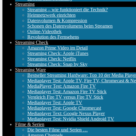
Streaming
Streaming – wie funktioniert die Technik?
Heimnetzwerk einrichten
Datenvolumen & Kompression
Schonen des Datenvolumens beim Streamen
Online-Videothek
Revolution des Fernsehens
Streaming Check
Amazon Prime Video im Detail
Streaming Check: Apple iTunes
Streaming Check: Netflix
Streaming Check: Snap by Sky
Streaming Ware
Bestseller Streaming Hardware: Top 10 der Media Playe
Mediaplayer Test: Apple TV, Fire TV, Chromecast & Ne
MediaPlayer Test: Amazon Fire TV
Mediaplayer Test: Amazon Fire TV Stick
Vergleich Fire TV versus Fire TV Stick
Mediaplayer Test: Apple TV
Mediaplayer Test: Google Chromecast
Mediaplayer Text: Google Nexus Player
Mediaplayer Test: Nvidia Shield Android TV
Filme & Serien
Die besten Filme und Serien …
Amazon Channels