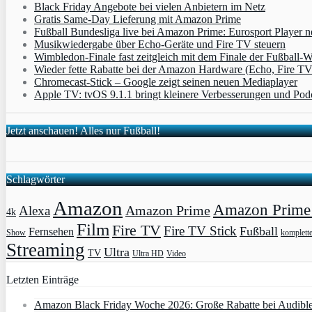
Black Friday Angebote bei vielen Anbietern im Netz
Gratis Same-Day Lieferung mit Amazon Prime
Fußball Bundesliga live bei Amazon Prime: Eurosport Player
Musikwiedergabe über Echo-Geräte und Fire TV steuern
Wimbledon-Finale fast zeitgleich mit dem Finale der Fußball
Wieder fette Rabatte bei der Amazon Hardware (Echo, Fire T
Chromecast-Stick – Google zeigt seinen neuen Mediaplayer
Apple TV: tvOS 9.1.1 bringt kleinere Verbesserungen und Po
Jetzt anschauen! Alles nur Fußball!
Schlagwörter
Amazon
Amazon Prime 
Amazon Prime
Alexa
4k
Film
Fire TV
Fire TV Stick
Fußball
Fernsehen
Show
komplett
Streaming
Ultra
TV
Ultra HD
Video
Letzten Einträge
Amazon Black Friday Woche 2026: Große Rabatte bei Audibl