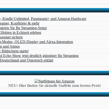
e, Kindle Unlimited, Paramount+ und Amazon Hardware
Beamer, Kopfhörer & mehr
eren Sie Ihr Streaming-Setup
ffekten in Echtzeit erleben
nstart sichern
t‑Modus, QLED‑Display und Alexa‑Integration
on und Atmos
Bildschirm startet
cho Show jetzt deutlich günstiger für Streaming
eutschland und Österreich erklärt
NEU: Hier finden Sie aktuelle Staffeln zum besten Preis!