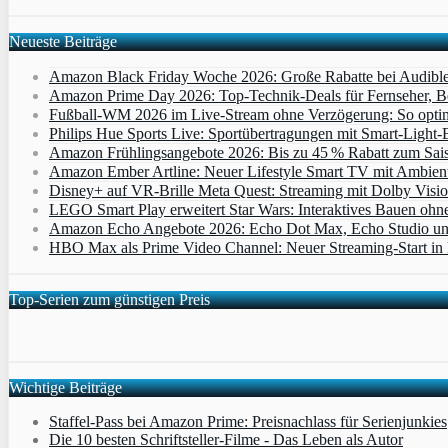
Neueste Beiträge
Amazon Black Friday Woche 2026: Große Rabatte bei Audibl
Amazon Prime Day 2026: Top-Technik-Deals für Fernseher, 
Fußball-WM 2026 im Live-Stream ohne Verzögerung: So optimi
Philips Hue Sports Live: Sportübertragungen mit Smart‑Light‑E
Amazon Frühlingsangebote 2026: Bis zu 45 % Rabatt zum Saiso
Amazon Ember Artline: Neuer Lifestyle Smart TV mit Ambien
Disney+ auf VR-Brille Meta Quest: Streaming mit Dolby Visi
LEGO Smart Play erweitert Star Wars: Interaktives Bauen ohne 
Amazon Echo Angebote 2026: Echo Dot Max, Echo Studio und E
HBO Max als Prime Video Channel: Neuer Streaming‑Start in D
Top-Serien zum günstigen Preis
Wichtige Beiträge
Staffel-Pass bei Amazon Prime: Preisnachlass für Serienjunkies
Die 10 besten Schriftsteller-Filme - Das Leben als Autor