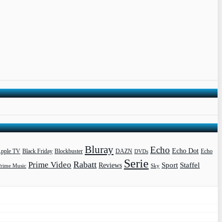
Bluray
Echo
Echo Dot
pple TV
Blockbuster
DAZN
Black Friday
DVDs
Echo
Serie
Rabatt
Prime Video
Sport
Staffel
Reviews
Prime Music
Sky