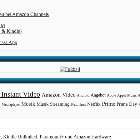
 neu bei Amazon Channels
-WM
V & Kindle)
dcast-App
Instant Video
Amazon Video
Angebot
Apple
Apple Music
A
Android
Prime
Musik
Musik Streaming
Netflix
Prime Day
Mediaplayer
Nachlass
e
e, Kindle Unlimited, Paramount+ und Amazon Hardware