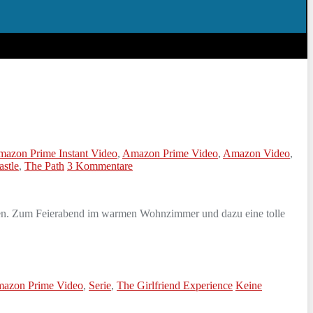
azon Prime Instant Video
,
Amazon Prime Video
,
Amazon Video
,
stle
,
The Path
3 Kommentare
nsten. Zum Feierabend im warmen Wohnzimmer und dazu eine tolle
azon Prime Video
,
Serie
,
The Girlfriend Experience
Keine