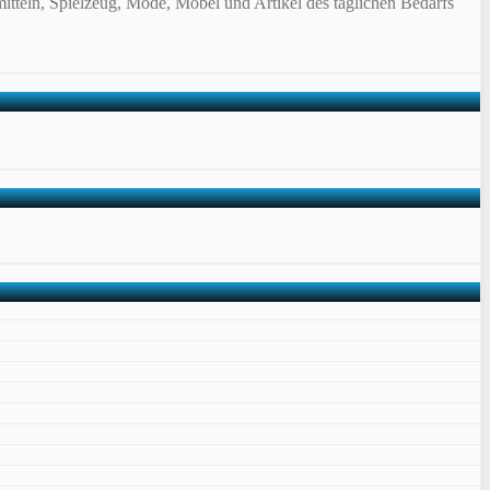
itteln, Spielzeug, Mode, Möbel und Artikel des täglichen Bedarfs