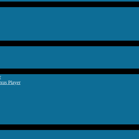
r
xus Player