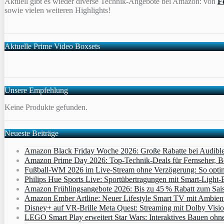
Aktuell gibt es wieder diverse Technik-Angebote bei Amazon: von
F
sowie vielen weiteren Highlights!
Aktuelle Prime Video Boxsets
Unsere Empfehlung
Keine Produkte gefunden.
Neueste Beiträge
Amazon Black Friday Woche 2026: Große Rabatte bei Audibl
Amazon Prime Day 2026: Top-Technik-Deals für Fernseher, 
Fußball-WM 2026 im Live-Stream ohne Verzögerung: So optimi
Philips Hue Sports Live: Sportübertragungen mit Smart‑Light‑E
Amazon Frühlingsangebote 2026: Bis zu 45 % Rabatt zum Saiso
Amazon Ember Artline: Neuer Lifestyle Smart TV mit Ambien
Disney+ auf VR-Brille Meta Quest: Streaming mit Dolby Visi
LEGO Smart Play erweitert Star Wars: Interaktives Bauen ohne 