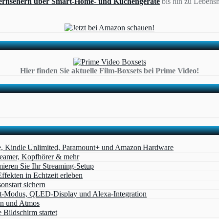
ernsehern über Smart-Home- und Küchengeräte
bis hin zu Lebensm
Hier finden Sie aktuelle Film-Boxsets bei Prime Video!
e, Kindle Unlimited, Paramount+ und Amazon Hardware
Beamer, Kopfhörer & mehr
eren Sie Ihr Streaming-Setup
ffekten in Echtzeit erleben
nstart sichern
t‑Modus, QLED‑Display und Alexa‑Integration
on und Atmos
Bildschirm startet