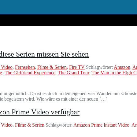
diese Serien müssen Sie sehen
 Video
,
Fernsehen
,
Filme & Serien
,
Fire TV
Schlagwörter:
Amazon
,
Am
g
,
The Girlfriend Experience
,
The Grand Tour
,
The Man in the High Ca
 und ungemütlich. Da ist es doch in den eigenen vier Wänden am schö
Sie begeistern wird. Wie wäre es mit einer der neuen […]
azon Prime Video verfügbar
 Video
,
Filme & Serien
Schlagwörter:
Amazon Prime Instant Video
,
Am