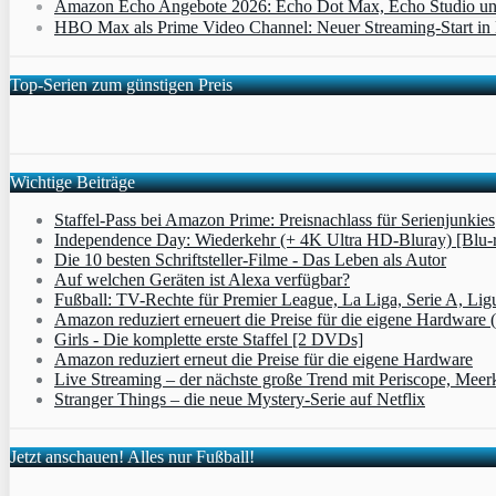
Amazon Echo Angebote 2026: Echo Dot Max, Echo Studio und E
HBO Max als Prime Video Channel: Neuer Streaming‑Start in D
Top-Serien zum günstigen Preis
Wichtige Beiträge
Staffel-Pass bei Amazon Prime: Preisnachlass für Serienjunkies
Independence Day: Wiederkehr (+ 4K Ultra HD-Bluray) [Blu-
Die 10 besten Schriftsteller-Filme - Das Leben als Autor
Auf welchen Geräten ist Alexa verfügbar?
Fußball: TV-Rechte für Premier League, La Liga, Serie A, Lig
Amazon reduziert erneuert die Preise für die eigene Hardware 
Girls - Die komplette erste Staffel [2 DVDs]
Amazon reduziert erneut die Preise für die eigene Hardware
Live Streaming – der nächste große Trend mit Periscope, Meer
Stranger Things – die neue Mystery-Serie auf Netflix
Jetzt anschauen! Alles nur Fußball!