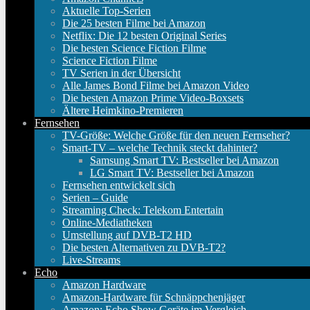
Aktuelle Top-Serien
Die 25 besten Filme bei Amazon
Netflix: Die 12 besten Original Series
Die besten Science Fiction Filme
Science Fiction Filme
TV Serien in der Übersicht
Alle James Bond Filme bei Amazon Video
Die besten Amazon Prime Video-Boxsets
Ältere Heimkino-Premieren
Fernsehen
TV-Größe: Welche Größe für den neuen Fernseher?
Smart-TV – welche Technik steckt dahinter?
Samsung Smart TV: Bestseller bei Amazon
LG Smart TV: Bestseller bei Amazon
Fernsehen entwickelt sich
Serien – Guide
Streaming Check: Telekom Entertain
Online-Mediatheken
Umstellung auf DVB-T2 HD
Die besten Alternativen zu DVB-T2?
Live-Streams
Echo
Amazon Hardware
Amazon-Hardware für Schnäppchenjäger
Amazon: Echo Show Geräte im Vergleich