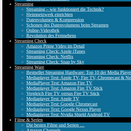
Streaming
Streaming – wie funktioniert die Technik?
Heimnetzwerk einrichten
Datenvolumen & Kompression
Schonen des Datenvolumens beim Streamen
Online-Videothek
Revolution des Fernsehens
Streaming Check
Amazon Prime Video im Detail
Streaming Check: Apple iTunes
Streaming Check: Netflix
Streaming Check: Snap by Sky
Streaming Ware
Bestseller Streaming Hardware: Top 10 der Media Playe
Mediaplayer Test: Apple TV, Fire TV, Chromecast & Ne
MediaPlayer Test: Amazon Fire TV
Mediaplayer Test: Amazon Fire TV Stick
Vergleich Fire TV versus Fire TV Stick
Mediaplayer Test: Apple TV
Mediaplayer Test: Google Chromecast
Mediaplayer Text: Google Nexus Player
Mediaplayer Test: Nvidia Shield Android TV
Filme & Serien
Die besten Filme und Serien …
Amazon Channels