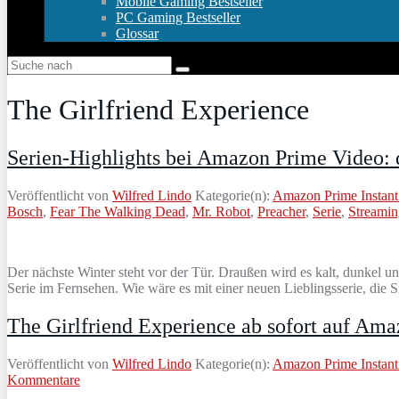
Mobile Gaming Bestseller
PC Gaming Bestseller
Glossar
The Girlfriend Experience
Serien-Highlights bei Amazon Prime Video: 
Veröffentlicht von
Wilfred Lindo
Kategorie(n):
Amazon Prime Instant
Bosch
,
Fear The Walking Dead
,
Mr. Robot
,
Preacher
,
Serie
,
Streamin
Der nächste Winter steht vor der Tür. Draußen wird es kalt, dunkel
Serie im Fernsehen. Wie wäre es mit einer neuen Lieblingsserie, die 
The Girlfriend Experience ab sofort auf Am
Veröffentlicht von
Wilfred Lindo
Kategorie(n):
Amazon Prime Instant
Kommentare