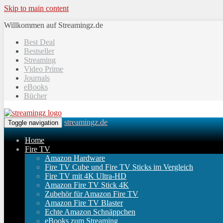
Skip to main content
Willkommen auf Streamingz.de
Best Deal
Bestseller
Streaming
Video Prime
Journals
eBooks
Bücher
streamingz.de
Toggle navigation
Home
Fire TV
Amazon Hardware
Fire TV Cube und Fire TV Sticks im Vergleich
Fire TV mit 4K Ultra-HD
Amazon Fire TV Stick 4K
Zubehör für Amazon Fire TV
Amazon Fire TV Blaster
Echte Amazon Schnäppchen
eBooks zum Streaming