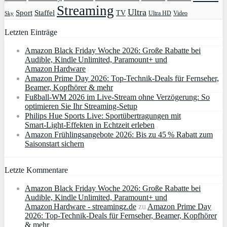
Streaming
Ultra
Sport
Staffel
TV
Ultra HD
Video
Sky
Letzten Einträge
Amazon Black Friday Woche 2026: Große Rabatte bei
Audible, Kindle Unlimited, Paramount+ und
Amazon Hardware
Amazon Prime Day 2026: Top-Technik-Deals für Fernseher,
Beamer, Kopfhörer & mehr
Fußball-WM 2026 im Live-Stream ohne Verzögerung: So
optimieren Sie Ihr Streaming-Setup
Philips Hue Sports Live: Sportübertragungen mit
Smart‑Light‑Effekten in Echtzeit erleben
Amazon Frühlingsangebote 2026: Bis zu 45 % Rabatt zum
Saisonstart sichern
Letzte Kommentare
Amazon Black Friday Woche 2026: Große Rabatte bei
Audible, Kindle Unlimited, Paramount+ und
Amazon Hardware - streamingz.de
zu
Amazon Prime Day
2026: Top-Technik-Deals für Fernseher, Beamer, Kopfhörer
& mehr