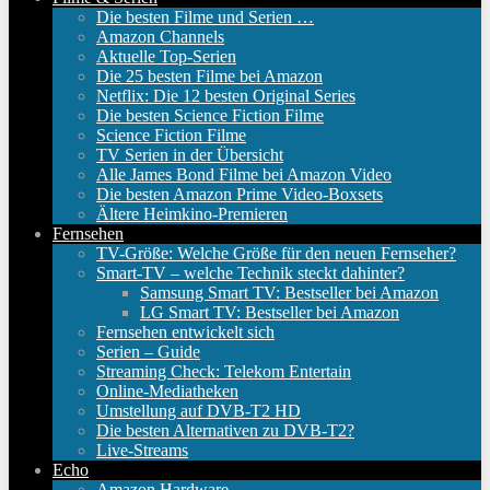
Die besten Filme und Serien …
Amazon Channels
Aktuelle Top-Serien
Die 25 besten Filme bei Amazon
Netflix: Die 12 besten Original Series
Die besten Science Fiction Filme
Science Fiction Filme
TV Serien in der Übersicht
Alle James Bond Filme bei Amazon Video
Die besten Amazon Prime Video-Boxsets
Ältere Heimkino-Premieren
Fernsehen
TV-Größe: Welche Größe für den neuen Fernseher?
Smart-TV – welche Technik steckt dahinter?
Samsung Smart TV: Bestseller bei Amazon
LG Smart TV: Bestseller bei Amazon
Fernsehen entwickelt sich
Serien – Guide
Streaming Check: Telekom Entertain
Online-Mediatheken
Umstellung auf DVB-T2 HD
Die besten Alternativen zu DVB-T2?
Live-Streams
Echo
Amazon Hardware