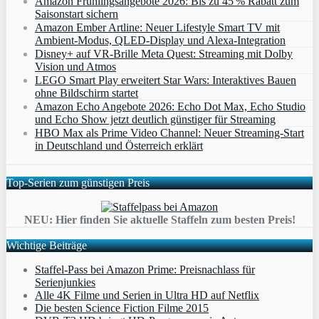
Amazon Frühlingsangebote 2026: Bis zu 45 % Rabatt zum
Saisonstart sichern
Amazon Ember Artline: Neuer Lifestyle Smart TV mit
Ambient‑Modus, QLED‑Display und Alexa‑Integration
Disney+ auf VR-Brille Meta Quest: Streaming mit Dolby
Vision und Atmos
LEGO Smart Play erweitert Star Wars: Interaktives Bauen
ohne Bildschirm startet
Amazon Echo Angebote 2026: Echo Dot Max, Echo Studio
und Echo Show jetzt deutlich günstiger für Streaming
HBO Max als Prime Video Channel: Neuer Streaming‑Start
in Deutschland und Österreich erklärt
Top-Serien zum günstigen Preis
NEU: Hier finden Sie aktuelle Staffeln zum besten Preis!
Wichtige Beiträge
Staffel-Pass bei Amazon Prime: Preisnachlass für
Serienjunkies
Alle 4K Filme und Serien in Ultra HD auf Netflix
Die besten Science Fiction Filme 2015