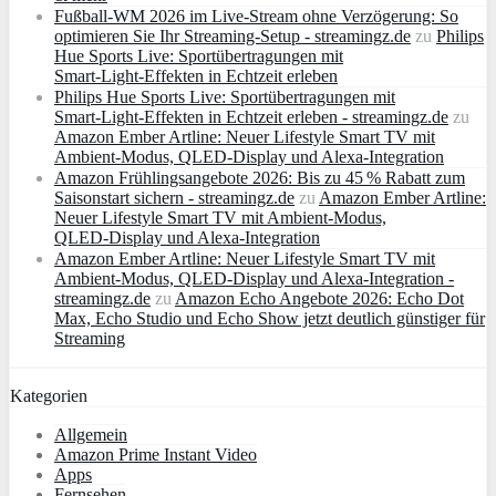
Fußball-WM 2026 im Live-Stream ohne Verzögerung: So
optimieren Sie Ihr Streaming-Setup - streamingz.de
zu
Philips
Hue Sports Live: Sportübertragungen mit
Smart‑Light‑Effekten in Echtzeit erleben
Philips Hue Sports Live: Sportübertragungen mit
Smart‑Light‑Effekten in Echtzeit erleben - streamingz.de
zu
Amazon Ember Artline: Neuer Lifestyle Smart TV mit
Ambient‑Modus, QLED‑Display und Alexa‑Integration
Amazon Frühlingsangebote 2026: Bis zu 45 % Rabatt zum
Saisonstart sichern - streamingz.de
zu
Amazon Ember Artline:
Neuer Lifestyle Smart TV mit Ambient‑Modus,
QLED‑Display und Alexa‑Integration
Amazon Ember Artline: Neuer Lifestyle Smart TV mit
Ambient‑Modus, QLED‑Display und Alexa‑Integration -
streamingz.de
zu
Amazon Echo Angebote 2026: Echo Dot
Max, Echo Studio und Echo Show jetzt deutlich günstiger für
Streaming
Kategorien
Allgemein
Amazon Prime Instant Video
Apps
Fernsehen