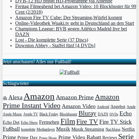
DVB-T2 HD bringt HD-Programme via Antenne
Freitag Filmeabend bei Amazon Video: 10 Blockbuster für 99
Cent (2/2018)
Amazon Fire TV Cube: Der Streaming-Würfel kommt
Online-Videothek Wuaki.tv geht in Deutschland an den Start
Champions League: BVB gegen Atlético Madrid live bei
DAZN
Lost - Die komplette Serie (37 Discs)
Downton Abbey - Staffel fünf [4 DVDs]
Jetzt anschauen! Alles nur Fußball!
Schlagwörter
Amazon
Amazon
Amazon Prime
Alexa
4k
Prime Instant Video
Amazon Video
Angebot
Apple
Android
Bluray
Echo
Apple Music
Apple TV
Blockbuster
DAZN
Black Friday
DVDs
Film
Fire TV
Fire TV Stick
Fernsehen
Echo Dot
Echo Show
Fußball
Musik
Musik Streaming
Netflix
Mediaplayer
Nachlass
komplette
Serie
Prime
Rabatt
Prime Video
Prime Day
Reviews
Prime Music