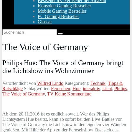
Bestseller 4K-Fernseher bei Amazon
Konsolen Gaming Bestseller
Mobile Gaming Bestseller
PC Gaming Bestseller
Glossar
The Voice of Germany
Philips Hue: The Voice of Germany bringt
die Lichtshow ins Wohnzimmer
Veröffentlicht von
Wilfred Lindo
Kategorie(n):
Technik
,
Tipps &
Ratschläge
Schlagwörter:
Fernsehen
,
Hue
,
interaktiv
,
Licht
,
Philips
,
The Voice of Germany
,
TV
Keine Kommentare
Ab dem 20.11.2016 ist es endlich soweit. Wer das Philips
Lichtsystem Hue besitzt, kann ab sofort bei den Live-Battles von
The Voice of Germany die Lichtshow in den eigenen vier Wänden
genießen. Mit Hilfe der App zu der Fernsehshow lässt sich das