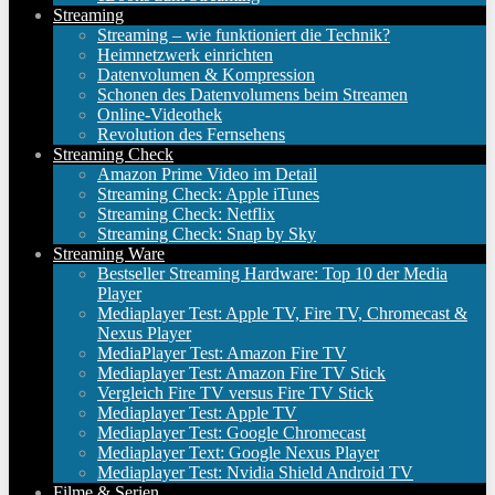
Streaming
Streaming – wie funktioniert die Technik?
Heimnetzwerk einrichten
Datenvolumen & Kompression
Schonen des Datenvolumens beim Streamen
Online-Videothek
Revolution des Fernsehens
Streaming Check
Amazon Prime Video im Detail
Streaming Check: Apple iTunes
Streaming Check: Netflix
Streaming Check: Snap by Sky
Streaming Ware
Bestseller Streaming Hardware: Top 10 der Media
Player
Mediaplayer Test: Apple TV, Fire TV, Chromecast &
Nexus Player
MediaPlayer Test: Amazon Fire TV
Mediaplayer Test: Amazon Fire TV Stick
Vergleich Fire TV versus Fire TV Stick
Mediaplayer Test: Apple TV
Mediaplayer Test: Google Chromecast
Mediaplayer Text: Google Nexus Player
Mediaplayer Test: Nvidia Shield Android TV
Filme & Serien