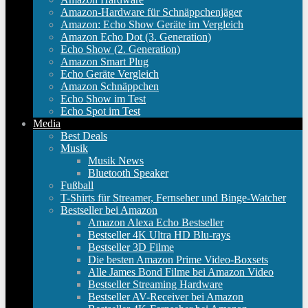
Amazon-Hardware für Schnäppchenjäger
Amazon: Echo Show Geräte im Vergleich
Amazon Echo Dot (3. Generation)
Echo Show (2. Generation)
Amazon Smart Plug
Echo Geräte Vergleich
Amazon Schnäppchen
Echo Show im Test
Echo Spot im Test
Media
Best Deals
Musik
Musik News
Bluetooth Speaker
Fußball
T-Shirts für Streamer, Fernseher und Binge-Watcher
Bestseller bei Amazon
Amazon Alexa Echo Bestseller
Bestseller 4K Ultra HD Blu-rays
Bestseller 3D Filme
Die besten Amazon Prime Video-Boxsets
Alle James Bond Filme bei Amazon Video
Bestseller Streaming Hardware
Bestseller AV-Receiver bei Amazon