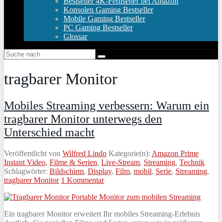
Bestseller 4K-Fernseher bei Amazon
Konsolen Gaming Bestseller
Mobile Gaming Bestseller
PC Gaming Bestseller
Glossar
tragbarer Monitor
Mobiles Streaming verbessern: Warum ein
tragbarer Monitor unterwegs den
Unterschied macht
Veröffentlicht von
Wilfred Lindo
Kategorie(n):
Amazon Prime
Instant Video
,
Filme & Serien
,
Live-Stream
,
Streaming
,
Technik
Schlagwörter:
Bildschirm
,
Display
,
Film
,
mobil
,
Serie
,
Streaming
,
tragbarer Monitor
1 Kommentar
Ein tragbarer Monitor erweitert Ihr mobiles Streaming-Erlebnis