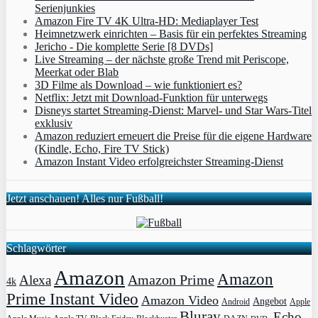
Serienjunkies
Amazon Fire TV 4K Ultra-HD: Mediaplayer Test
Heimnetzwerk einrichten – Basis für ein perfektes Streaming
Jericho - Die komplette Serie [8 DVDs]
Live Streaming – der nächste große Trend mit Periscope,
Meerkat oder Blab
3D Filme als Download – wie funktioniert es?
Netflix: Jetzt mit Download-Funktion für unterwegs
Disneys startet Streaming-Dienst: Marvel- und Star Wars-Titel
exklusiv
Amazon reduziert erneuert die Preise für die eigene Hardware
(Kindle, Echo, Fire TV Stick)
Amazon Instant Video erfolgreichster Streaming-Dienst
Jetzt anschauen! Alles nur Fußball!
Schlagwörter
Amazon
Amazon
Amazon Prime
Alexa
4k
Prime Instant Video
Amazon Video
Angebot
Apple
Android
Bluray
Echo