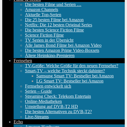
Die besten Filme und Serien …
Amazon Channels
Aktuelle Top-Serien
Die 25 besten Filme bei Amazon
Netflix: Die 12 besten Original Series
Die besten Science Fiction Filme
Science Fiction Filme
TV Serien in der Übersicht
Alle James Bond Filme bei Amazon Video
Die besten Amazon Prime Video-Boxsets
Ältere Heimkino-Premieren
Fernsehen
TV-Größe: Welche Größe für den neuen Fernseher?
Smart-TV – welche Technik steckt dahinter?
Samsung Smart TV: Bestseller bei Amazon
LG Smart TV: Bestseller bei Amazon
Fernsehen entwickelt sich
Serien – Guide
Streaming Check: Telekom Entertain
Online-Mediatheken
Umstellung auf DVB-T2 HD
Die besten Alternativen zu DVB-T2?
Live-Streams
Echo
Amazon Hardware