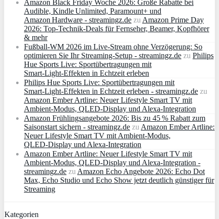
Amazon Black Friday Woche 2026: Große Rabatte bei
Audible, Kindle Unlimited, Paramount+ und
Amazon Hardware - streamingz.de
zu
Amazon Prime Day
2026: Top-Technik-Deals für Fernseher, Beamer, Kopfhörer
& mehr
Fußball-WM 2026 im Live-Stream ohne Verzögerung: So
optimieren Sie Ihr Streaming-Setup - streamingz.de
zu
Philips
Hue Sports Live: Sportübertragungen mit
Smart‑Light‑Effekten in Echtzeit erleben
Philips Hue Sports Live: Sportübertragungen mit
Smart‑Light‑Effekten in Echtzeit erleben - streamingz.de
zu
Amazon Ember Artline: Neuer Lifestyle Smart TV mit
Ambient‑Modus, QLED‑Display und Alexa‑Integration
Amazon Frühlingsangebote 2026: Bis zu 45 % Rabatt zum
Saisonstart sichern - streamingz.de
zu
Amazon Ember Artline:
Neuer Lifestyle Smart TV mit Ambient‑Modus,
QLED‑Display und Alexa‑Integration
Amazon Ember Artline: Neuer Lifestyle Smart TV mit
Ambient‑Modus, QLED‑Display und Alexa‑Integration -
streamingz.de
zu
Amazon Echo Angebote 2026: Echo Dot
Max, Echo Studio und Echo Show jetzt deutlich günstiger für
Streaming
Kategorien