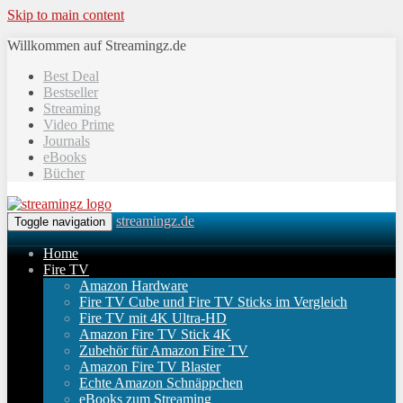
Skip to main content
Willkommen auf Streamingz.de
Best Deal
Bestseller
Streaming
Video Prime
Journals
eBooks
Bücher
streamingz.de
Toggle navigation
Home
Fire TV
Amazon Hardware
Fire TV Cube und Fire TV Sticks im Vergleich
Fire TV mit 4K Ultra-HD
Amazon Fire TV Stick 4K
Zubehör für Amazon Fire TV
Amazon Fire TV Blaster
Echte Amazon Schnäppchen
eBooks zum Streaming