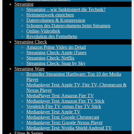
Streaming
Streaming – wie funktioniert die Technik?
Heimnetzwerk einrichten
Datenvolumen & Kompression
Schonen des Datenvolumens beim Streamen
Online-Videothek
Revolution des Fernsehens
Streaming Check
Amazon Prime Video im Detail
Streaming Check: Apple iTunes
Streaming Check: Netflix
Streaming Check: Snap by Sky
Streaming Ware
Bestseller Streaming Hardware: Top 10 der Media
Player
Mediaplayer Test: Apple TV, Fire TV, Chromecast &
Nexus Player
MediaPlayer Test: Amazon Fire TV
Mediaplayer Test: Amazon Fire TV Stick
Vergleich Fire TV versus Fire TV Stick
Mediaplayer Test: Apple TV
Mediaplayer Test: Google Chromecast
Mediaplayer Text: Google Nexus Player
Mediaplayer Test: Nvidia Shield Android TV
Filme & Serien