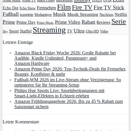
Apple Music
Apple TV
Blockbuster
DAZN
Black Friday
DVDs
Film
Fire TV
Fire TV Stick
Fernsehen
Echo Dot
Echo Show
Fußball
Musik
Musik Streaming
Netflix
Mediaplayer
Nachlass
komplette
Serie
Prime
Rabatt
Prime Video
Prime Day
Reviews
Prime Music
Streaming
Ultra
Sport
Staffel
TV
Ultra HD
Video
Sky
Letzten Einträge
Amazon Black Friday Woche 2026: Große Rabatte bei
Audible, Kindle Unlimited, Paramount+ und
Amazon Hardware
Amazon Prime Day 2026: Top-Technik-Deals für Fernseher,
Beamer, Kopfhörer & mehr
Fußball-WM 2026 im Live-Stream ohne Verzögerung: So
optimieren Sie Ihr Streaming-Setup
Philips Hue Sports Live: Sportübertragungen mit
Smart‑Light‑Effekten in Echtzeit erleben
Amazon Frühlingsangebote 2026: Bis zu 45 % Rabatt zum
Saisonstart sichern
Letzte Kommentare