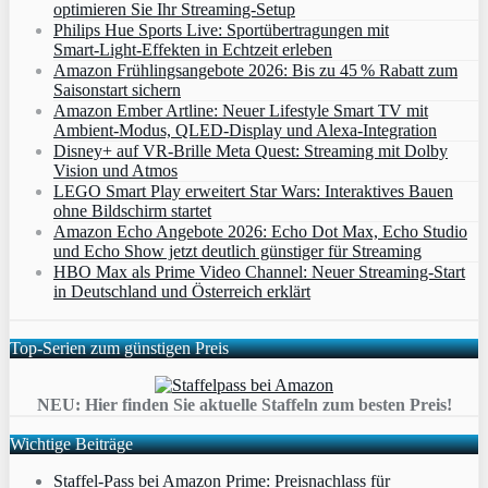
optimieren Sie Ihr Streaming-Setup
Philips Hue Sports Live: Sportübertragungen mit
Smart‑Light‑Effekten in Echtzeit erleben
Amazon Frühlingsangebote 2026: Bis zu 45 % Rabatt zum
Saisonstart sichern
Amazon Ember Artline: Neuer Lifestyle Smart TV mit
Ambient‑Modus, QLED‑Display und Alexa‑Integration
Disney+ auf VR-Brille Meta Quest: Streaming mit Dolby
Vision und Atmos
LEGO Smart Play erweitert Star Wars: Interaktives Bauen
ohne Bildschirm startet
Amazon Echo Angebote 2026: Echo Dot Max, Echo Studio
und Echo Show jetzt deutlich günstiger für Streaming
HBO Max als Prime Video Channel: Neuer Streaming‑Start
in Deutschland und Österreich erklärt
Top-Serien zum günstigen Preis
NEU: Hier finden Sie aktuelle Staffeln zum besten Preis!
Wichtige Beiträge
Staffel-Pass bei Amazon Prime: Preisnachlass für