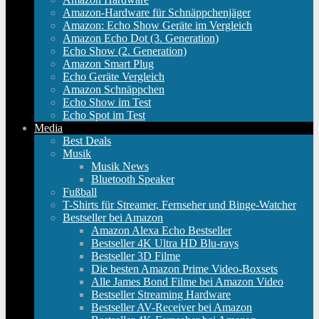
Amazon-Hardware für Schnäppchenjäger
Amazon: Echo Show Geräte im Vergleich
Amazon Echo Dot (3. Generation)
Echo Show (2. Generation)
Amazon Smart Plug
Echo Geräte Vergleich
Amazon Schnäppchen
Echo Show im Test
Echo Spot im Test
Media
Best Deals
Musik
Musik News
Bluetooth Speaker
Fußball
T-Shirts für Streamer, Fernseher und Binge-Watcher
Bestseller bei Amazon
Amazon Alexa Echo Bestseller
Bestseller 4K Ultra HD Blu-rays
Bestseller 3D Filme
Die besten Amazon Prime Video-Boxsets
Alle James Bond Filme bei Amazon Video
Bestseller Streaming Hardware
Bestseller AV-Receiver bei Amazon