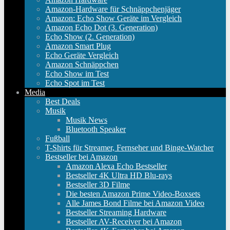
Amazon-Hardware für Schnäppchenjäger
Amazon: Echo Show Geräte im Vergleich
Amazon Echo Dot (3. Generation)
Echo Show (2. Generation)
Amazon Smart Plug
Echo Geräte Vergleich
Amazon Schnäppchen
Echo Show im Test
Echo Spot im Test
Media
Best Deals
Musik
Musik News
Bluetooth Speaker
Fußball
T-Shirts für Streamer, Fernseher und Binge-Watcher
Bestseller bei Amazon
Amazon Alexa Echo Bestseller
Bestseller 4K Ultra HD Blu-rays
Bestseller 3D Filme
Die besten Amazon Prime Video-Boxsets
Alle James Bond Filme bei Amazon Video
Bestseller Streaming Hardware
Bestseller AV-Receiver bei Amazon