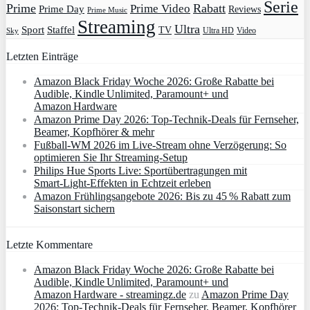
Serie
Prime
Rabatt
Prime Video
Prime Day
Reviews
Prime Music
Streaming
Ultra
Sport
Staffel
TV
Ultra HD
Video
Sky
Letzten Einträge
Amazon Black Friday Woche 2026: Große Rabatte bei
Audible, Kindle Unlimited, Paramount+ und
Amazon Hardware
Amazon Prime Day 2026: Top-Technik-Deals für Fernseher,
Beamer, Kopfhörer & mehr
Fußball-WM 2026 im Live-Stream ohne Verzögerung: So
optimieren Sie Ihr Streaming-Setup
Philips Hue Sports Live: Sportübertragungen mit
Smart‑Light‑Effekten in Echtzeit erleben
Amazon Frühlingsangebote 2026: Bis zu 45 % Rabatt zum
Saisonstart sichern
Letzte Kommentare
Amazon Black Friday Woche 2026: Große Rabatte bei
Audible, Kindle Unlimited, Paramount+ und
Amazon Hardware - streamingz.de
zu
Amazon Prime Day
2026: Top-Technik-Deals für Fernseher, Beamer, Kopfhörer