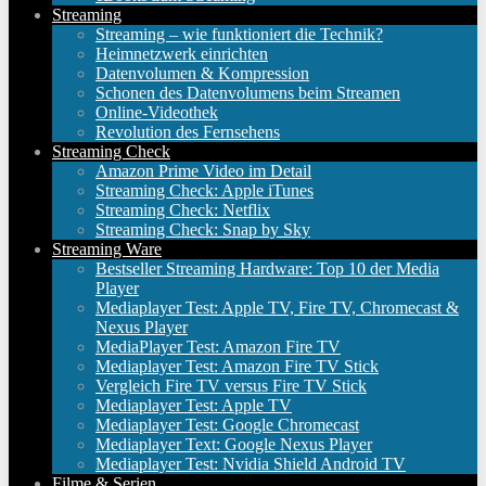
Streaming
Streaming – wie funktioniert die Technik?
Heimnetzwerk einrichten
Datenvolumen & Kompression
Schonen des Datenvolumens beim Streamen
Online-Videothek
Revolution des Fernsehens
Streaming Check
Amazon Prime Video im Detail
Streaming Check: Apple iTunes
Streaming Check: Netflix
Streaming Check: Snap by Sky
Streaming Ware
Bestseller Streaming Hardware: Top 10 der Media
Player
Mediaplayer Test: Apple TV, Fire TV, Chromecast &
Nexus Player
MediaPlayer Test: Amazon Fire TV
Mediaplayer Test: Amazon Fire TV Stick
Vergleich Fire TV versus Fire TV Stick
Mediaplayer Test: Apple TV
Mediaplayer Test: Google Chromecast
Mediaplayer Text: Google Nexus Player
Mediaplayer Test: Nvidia Shield Android TV
Filme & Serien