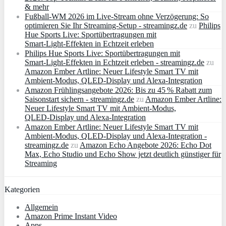
& mehr
Fußball-WM 2026 im Live-Stream ohne Verzögerung: So
optimieren Sie Ihr Streaming-Setup - streamingz.de
zu
Philips
Hue Sports Live: Sportübertragungen mit
Smart‑Light‑Effekten in Echtzeit erleben
Philips Hue Sports Live: Sportübertragungen mit
Smart‑Light‑Effekten in Echtzeit erleben - streamingz.de
zu
Amazon Ember Artline: Neuer Lifestyle Smart TV mit
Ambient‑Modus, QLED‑Display und Alexa‑Integration
Amazon Frühlingsangebote 2026: Bis zu 45 % Rabatt zum
Saisonstart sichern - streamingz.de
zu
Amazon Ember Artline:
Neuer Lifestyle Smart TV mit Ambient‑Modus,
QLED‑Display und Alexa‑Integration
Amazon Ember Artline: Neuer Lifestyle Smart TV mit
Ambient‑Modus, QLED‑Display und Alexa‑Integration -
streamingz.de
zu
Amazon Echo Angebote 2026: Echo Dot
Max, Echo Studio und Echo Show jetzt deutlich günstiger für
Streaming
Kategorien
Allgemein
Amazon Prime Instant Video
Apps