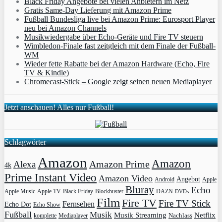
Black Friday Angebote bei vielen Anbietern im Netz
Gratis Same-Day Lieferung mit Amazon Prime
Fußball Bundesliga live bei Amazon Prime: Eurosport Player
neu bei Amazon Channels
Musikwiedergabe über Echo-Geräte und Fire TV steuern
Wimbledon-Finale fast zeitgleich mit dem Finale der Fußball-
WM
Wieder fette Rabatte bei der Amazon Hardware (Echo, Fire
TV & Kindle)
Chromecast-Stick – Google zeigt seinen neuen Mediaplayer
Jetzt anschauen! Alles nur Fußball!
Schlagwörter
Amazon
Amazon
Amazon Prime
Alexa
4k
Prime Instant Video
Amazon Video
Angebot
Apple
Android
Bluray
Echo
Apple Music
Apple TV
Blockbuster
DAZN
Black Friday
DVDs
Film
Fire TV
Fire TV Stick
Fernsehen
Echo Dot
Echo Show
Fußball
Musik
Musik Streaming
Netflix
Mediaplayer
Nachlass
komplette