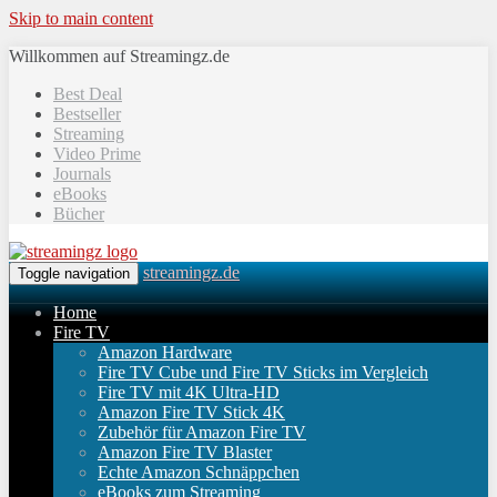
Skip to main content
Willkommen auf Streamingz.de
Best Deal
Bestseller
Streaming
Video Prime
Journals
eBooks
Bücher
streamingz.de
Toggle navigation
Home
Fire TV
Amazon Hardware
Fire TV Cube und Fire TV Sticks im Vergleich
Fire TV mit 4K Ultra-HD
Amazon Fire TV Stick 4K
Zubehör für Amazon Fire TV
Amazon Fire TV Blaster
Echte Amazon Schnäppchen
eBooks zum Streaming