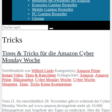
Bestseller 4K-Fernseher bei Amazon
Konsolen Gaming Bestseller
Mobile Gaming Bestseller
PC Gaming Bestseller
Glossar
Tricks
Tipps & Tricks für die Amazon Cyber
Monday Woche
Veröffentlicht von
Wilfred Lindo
Kategorie(n):
Amazon Prime
Instant Video
,
Tipps & Ratschläge
Schlagwörter:
Amazon
,
Amazon
Prime
,
Blitzangebot
,
Cyber Monday Woche
,
Cyber Woche
,
Shopping
,
Tipps
,
Tricks
Keine Kommentare
Vom 21. bis einschließlich 28. November gibt es während der Cyber
Monday Woche auf www.amazon.de/angebote mehr als 10.000
Blitzangebote und Angebote des Tages zu entdecken. Hier die Tipps