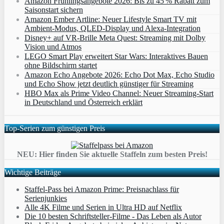
Amazon Frühlingsangebote 2026: Bis zu 45 % Rabatt zum
Saisonstart sichern
Amazon Ember Artline: Neuer Lifestyle Smart TV mit
Ambient‑Modus, QLED‑Display und Alexa‑Integration
Disney+ auf VR-Brille Meta Quest: Streaming mit Dolby
Vision und Atmos
LEGO Smart Play erweitert Star Wars: Interaktives Bauen
ohne Bildschirm startet
Amazon Echo Angebote 2026: Echo Dot Max, Echo Studio
und Echo Show jetzt deutlich günstiger für Streaming
HBO Max als Prime Video Channel: Neuer Streaming‑Start
in Deutschland und Österreich erklärt
Top-Serien zum günstigen Preis
NEU: Hier finden Sie aktuelle Staffeln zum besten Preis!
Wichtige Beiträge
Staffel-Pass bei Amazon Prime: Preisnachlass für
Serienjunkies
Alle 4K Filme und Serien in Ultra HD auf Netflix
Die 10 besten Schriftsteller-Filme - Das Leben als Autor