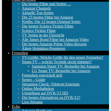
Die besten Filme und Serien …
Amazon Channels
Aktuelle Top-Serien
Die 25 besten Filme bei Amazon
Netflix: Die 12 besten Original Series
Die besten Science Fiction Filme
Science Fiction Filme
TV Serien in der Übersicht
Alle James Bond Filme bei Amazon Video
Die besten Amazon Prime Video-Boxsets
Ältere Heimkino-Premieren
Fernsehen
TV-Größe: Welche Größe für den neuen Fernseher?
Smart-TV – welche Technik steckt dahinter?
Samsung Smart TV: Bestseller bei Amazon
LG Smart TV: Bestseller bei Amazon
Fernsehen entwickelt sich
Serien – Guide
Streaming Check: Telekom Entertain
Online-Mediatheken
Umstellung auf DVB-T2 HD
Die besten Alternativen zu DVB-T2?
Live-Streams
Echo
Amazon Hardware