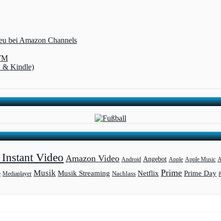
 neu bei Amazon Channels
-WM
V & Kindle)
Instant Video
Amazon Video
Angebot
Apple
Apple Music
A
Android
Prime
Musik
Musik Streaming
Netflix
Prime Day
Mediaplayer
Nachlass
e