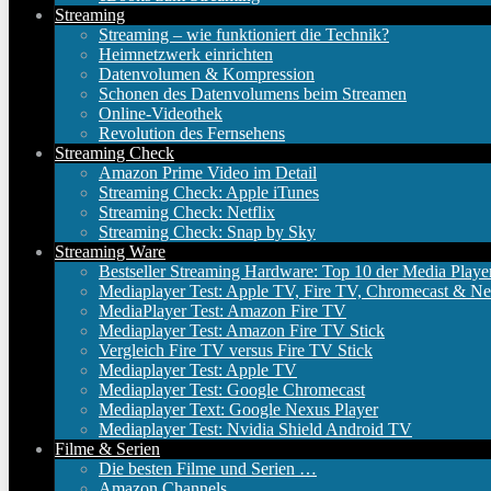
Streaming
Streaming – wie funktioniert die Technik?
Heimnetzwerk einrichten
Datenvolumen & Kompression
Schonen des Datenvolumens beim Streamen
Online-Videothek
Revolution des Fernsehens
Streaming Check
Amazon Prime Video im Detail
Streaming Check: Apple iTunes
Streaming Check: Netflix
Streaming Check: Snap by Sky
Streaming Ware
Bestseller Streaming Hardware: Top 10 der Media Playe
Mediaplayer Test: Apple TV, Fire TV, Chromecast & Ne
MediaPlayer Test: Amazon Fire TV
Mediaplayer Test: Amazon Fire TV Stick
Vergleich Fire TV versus Fire TV Stick
Mediaplayer Test: Apple TV
Mediaplayer Test: Google Chromecast
Mediaplayer Text: Google Nexus Player
Mediaplayer Test: Nvidia Shield Android TV
Filme & Serien
Die besten Filme und Serien …
Amazon Channels