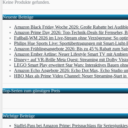
Keine Produkte gefunden.
Neueste Beiträge
Amazon Black Friday Woche 2026: Große Rabatte bei Audibl
Amazon Prime Day 2026: Top-Technik-Deals für Fernseher, 
Fußball-WM 2026 im Live-Stream ohne Verzögerung: So optimi
Philips Hue Sports Live: Sportübertragungen mit Smart‑Light‑E
Amazon Frühlingsangebote 2026: Bis zu 45 % Rabatt zum Saiso
Amazon Ember Artline: Neuer Lifestyle Smart TV mit Ambien
Disney+ auf VR-Brille Meta Quest: Streaming mit Dolby Visi
LEGO Smart Play erweitert Star Wars: Interaktives Bauen ohne 
Amazon Echo Angebote 2026: Echo Dot Max, Echo Studio und E
HBO Max als Prime Video Channel: Neuer Streaming‑Start in D
Top-Serien zum günstigen Preis
Wichtige Beiträge
Staffel-Pass bei Amazon Prime: Preisnachlass für Serienjunkies