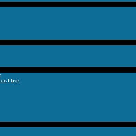
r
xus Player