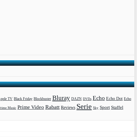
Bluray
Echo
Echo Dot
pple TV
Blockbuster
DAZN
Black Friday
DVDs
Echo
Serie
Rabatt
Prime Video
Sport
Staffel
Reviews
Prime Music
Sky