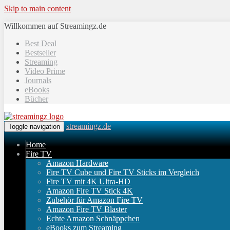
Skip to main content
Willkommen auf Streamingz.de
Best Deal
Bestseller
Streaming
Video Prime
Journals
eBooks
Bücher
streamingz.de
Toggle navigation
Home
Fire TV
Amazon Hardware
Fire TV Cube und Fire TV Sticks im Vergleich
Fire TV mit 4K Ultra-HD
Amazon Fire TV Stick 4K
Zubehör für Amazon Fire TV
Amazon Fire TV Blaster
Echte Amazon Schnäppchen
eBooks zum Streaming