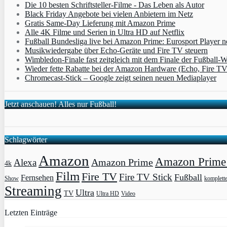
Die 10 besten Schriftsteller-Filme - Das Leben als Autor
Black Friday Angebote bei vielen Anbietern im Netz
Gratis Same-Day Lieferung mit Amazon Prime
Alle 4K Filme und Serien in Ultra HD auf Netflix
Fußball Bundesliga live bei Amazon Prime: Eurosport Player
Musikwiedergabe über Echo-Geräte und Fire TV steuern
Wimbledon-Finale fast zeitgleich mit dem Finale der Fußball
Wieder fette Rabatte bei der Amazon Hardware (Echo, Fire T
Chromecast-Stick – Google zeigt seinen neuen Mediaplayer
Jetzt anschauen! Alles nur Fußball!
Schlagwörter
Amazon
Amazon Prime 
Amazon Prime
Alexa
4k
Film
Fire TV
Fire TV Stick
Fußball
Fernsehen
Show
komplett
Streaming
Ultra
TV
Ultra HD
Video
Letzten Einträge