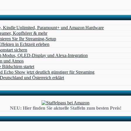
e, Kindle Unlimited, Paramount+ und Amazon Hardware
Beamer, Kopfhörer & mehr
eren Sie Ihr Streaming-Setup
ffekten in Echtzeit erleben
nstart sichern
t‑Modus, QLED‑Display und Alexa‑Integration
on und Atmos
Bildschirm startet
cho Show jetzt deutlich günstiger für Streaming
eutschland und Österreich erklärt
NEU: Hier finden Sie aktuelle Staffeln zum besten Preis!