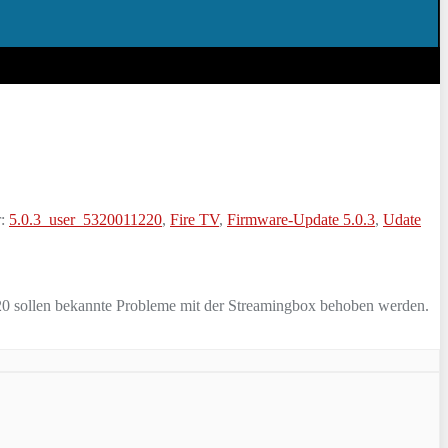
r:
5.0.3_user_5320011220
,
Fire TV
,
Firmware-Update 5.0.3
,
Udate
20 sollen bekannte Probleme mit der Streamingbox behoben werden.