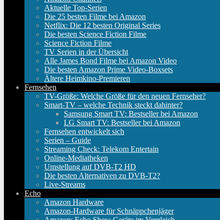
Aktuelle Top-Serien
Die 25 besten Filme bei Amazon
Netflix: Die 12 besten Original Series
Die besten Science Fiction Filme
Science Fiction Filme
TV Serien in der Übersicht
Alle James Bond Filme bei Amazon Video
Die besten Amazon Prime Video-Boxsets
Ältere Heimkino-Premieren
Fernsehen
TV-Größe: Welche Größe für den neuen Fernseher?
Smart-TV – welche Technik steckt dahinter?
Samsung Smart TV: Bestseller bei Amazon
LG Smart TV: Bestseller bei Amazon
Fernsehen entwickelt sich
Serien – Guide
Streaming Check: Telekom Entertain
Online-Mediatheken
Umstellung auf DVB-T2 HD
Die besten Alternativen zu DVB-T2?
Live-Streams
Echo
Amazon Hardware
Amazon-Hardware für Schnäppchenjäger
Amazon: Echo Show Geräte im Vergleich