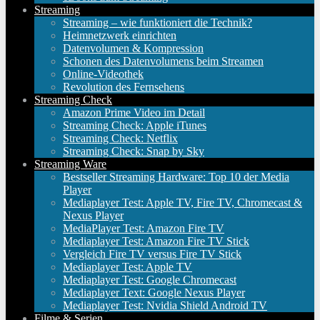
Streaming
Streaming – wie funktioniert die Technik?
Heimnetzwerk einrichten
Datenvolumen & Kompression
Schonen des Datenvolumens beim Streamen
Online-Videothek
Revolution des Fernsehens
Streaming Check
Amazon Prime Video im Detail
Streaming Check: Apple iTunes
Streaming Check: Netflix
Streaming Check: Snap by Sky
Streaming Ware
Bestseller Streaming Hardware: Top 10 der Media
Player
Mediaplayer Test: Apple TV, Fire TV, Chromecast &
Nexus Player
MediaPlayer Test: Amazon Fire TV
Mediaplayer Test: Amazon Fire TV Stick
Vergleich Fire TV versus Fire TV Stick
Mediaplayer Test: Apple TV
Mediaplayer Test: Google Chromecast
Mediaplayer Text: Google Nexus Player
Mediaplayer Test: Nvidia Shield Android TV
Filme & Serien