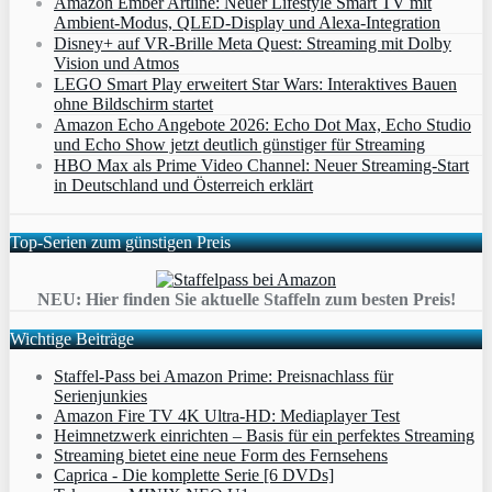
Amazon Ember Artline: Neuer Lifestyle Smart TV mit
Ambient‑Modus, QLED‑Display und Alexa‑Integration
Disney+ auf VR-Brille Meta Quest: Streaming mit Dolby
Vision und Atmos
LEGO Smart Play erweitert Star Wars: Interaktives Bauen
ohne Bildschirm startet
Amazon Echo Angebote 2026: Echo Dot Max, Echo Studio
und Echo Show jetzt deutlich günstiger für Streaming
HBO Max als Prime Video Channel: Neuer Streaming‑Start
in Deutschland und Österreich erklärt
Top-Serien zum günstigen Preis
NEU: Hier finden Sie aktuelle Staffeln zum besten Preis!
Wichtige Beiträge
Staffel-Pass bei Amazon Prime: Preisnachlass für
Serienjunkies
Amazon Fire TV 4K Ultra-HD: Mediaplayer Test
Heimnetzwerk einrichten – Basis für ein perfektes Streaming
Streaming bietet eine neue Form des Fernsehens
Caprica - Die komplette Serie [6 DVDs]