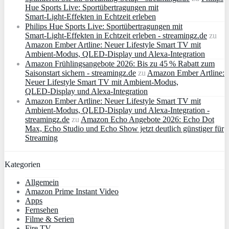
Hue Sports Live: Sportübertragungen mit
Smart‑Light‑Effekten in Echtzeit erleben
Philips Hue Sports Live: Sportübertragungen mit
Smart‑Light‑Effekten in Echtzeit erleben - streamingz.de
zu
Amazon Ember Artline: Neuer Lifestyle Smart TV mit
Ambient‑Modus, QLED‑Display und Alexa‑Integration
Amazon Frühlingsangebote 2026: Bis zu 45 % Rabatt zum
Saisonstart sichern - streamingz.de
zu
Amazon Ember Artline:
Neuer Lifestyle Smart TV mit Ambient‑Modus,
QLED‑Display und Alexa‑Integration
Amazon Ember Artline: Neuer Lifestyle Smart TV mit
Ambient‑Modus, QLED‑Display und Alexa‑Integration -
streamingz.de
zu
Amazon Echo Angebote 2026: Echo Dot
Max, Echo Studio und Echo Show jetzt deutlich günstiger für
Streaming
Kategorien
Allgemein
Amazon Prime Instant Video
Apps
Fernsehen
Filme & Serien
Fire TV