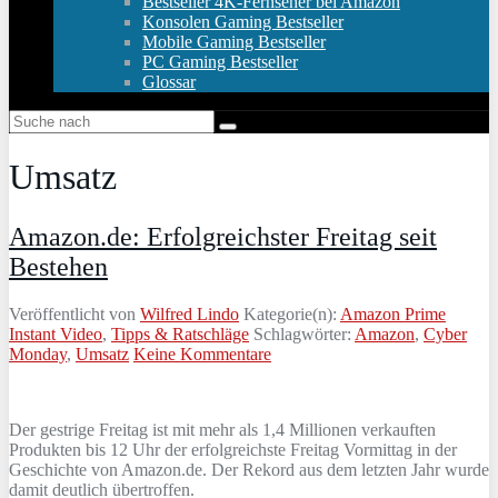
Bestseller 4K-Fernseher bei Amazon
Konsolen Gaming Bestseller
Mobile Gaming Bestseller
PC Gaming Bestseller
Glossar
Umsatz
Amazon.de: Erfolgreichster Freitag seit
Bestehen
Veröffentlicht von
Wilfred Lindo
Kategorie(n):
Amazon Prime
Instant Video
,
Tipps & Ratschläge
Schlagwörter:
Amazon
,
Cyber
Monday
,
Umsatz
Keine Kommentare
Der gestrige Freitag ist mit mehr als 1,4 Millionen verkauften
Produkten bis 12 Uhr der erfolgreichste Freitag Vormittag in der
Geschichte von Amazon.de. Der Rekord aus dem letzten Jahr wurde
damit deutlich übertroffen.