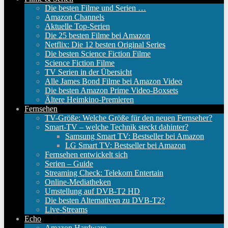
Die besten Filme und Serien …
Amazon Channels
Aktuelle Top-Serien
Die 25 besten Filme bei Amazon
Netflix: Die 12 besten Original Series
Die besten Science Fiction Filme
Science Fiction Filme
TV Serien in der Übersicht
Alle James Bond Filme bei Amazon Video
Die besten Amazon Prime Video-Boxsets
Ältere Heimkino-Premieren
Fernsehen
TV-Größe: Welche Größe für den neuen Fernseher?
Smart-TV – welche Technik steckt dahinter?
Samsung Smart TV: Bestseller bei Amazon
LG Smart TV: Bestseller bei Amazon
Fernsehen entwickelt sich
Serien – Guide
Streaming Check: Telekom Entertain
Online-Mediatheken
Umstellung auf DVB-T2 HD
Die besten Alternativen zu DVB-T2?
Live-Streams
Echo
Amazon Hardware