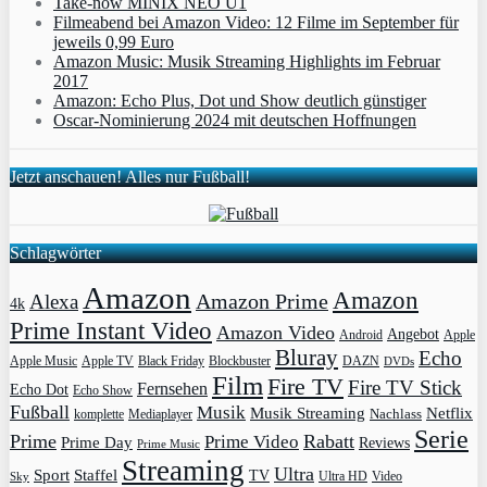
Take-now MINIX NEO U1
Filmeabend bei Amazon Video: 12 Filme im September für
jeweils 0,99 Euro
Amazon Music: Musik Streaming Highlights im Februar
2017
Amazon: Echo Plus, Dot und Show deutlich günstiger
Oscar-Nominierung 2024 mit deutschen Hoffnungen
Jetzt anschauen! Alles nur Fußball!
Schlagwörter
Amazon
Amazon
Amazon Prime
Alexa
4k
Prime Instant Video
Amazon Video
Angebot
Apple
Android
Bluray
Echo
Apple Music
Apple TV
Blockbuster
DAZN
Black Friday
DVDs
Film
Fire TV
Fire TV Stick
Fernsehen
Echo Dot
Echo Show
Fußball
Musik
Musik Streaming
Netflix
Mediaplayer
Nachlass
komplette
Serie
Prime
Rabatt
Prime Video
Prime Day
Reviews
Prime Music
Streaming
Ultra
Sport
Staffel
TV
Ultra HD
Video
Sky