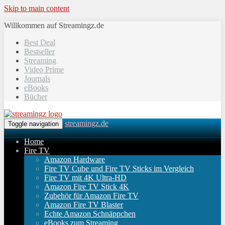
Skip to main content
Willkommen auf Streamingz.de
Best Deal
Bestseller
Streaming
Video Prime
Journals
eBooks
Bücher
streamingz.de
Toggle navigation
Home
Fire TV
Amazon Hardware
Fire TV Cube und Fire TV Sticks im Vergleich
Fire TV mit 4K Ultra-HD
Amazon Fire TV Stick 4K
Zubehör für Amazon Fire TV
Amazon Fire TV Blaster
Echte Amazon Schnäppchen
eBooks zum Streaming