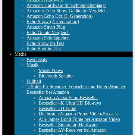
Amazon-Hardware für Schnäppchenjäger
Amazon: Echo Show Geräte im Vergleich
Amazon Echo Dot (3. Generation)
Echo Show (2. Generation)
Amazon Smart Plug
Echo Geräte Vergleich
Amazon Schnäppchen
Echo Show im Test
Echo Spot im Test
Media
Best Deals
Musik
Musik News
Bluetooth Speaker
Fußball
T-Shirts für Streamer, Fernseher und Binge-Watcher
Bestseller bei Amazon
Amazon Alexa Echo Bestseller
Bestseller 4K Ultra HD Blu-rays
Bestseller 3D Filme
Die besten Amazon Prime Video-Boxsets
Alle James Bond Filme bei Amazon Video
Bestseller Streaming Hardware
Bestseller AV-Receiver bei Amazon