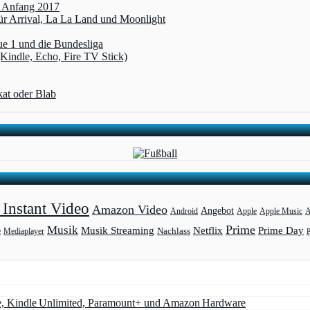
t Anfang 2017
r Arrival, La La Land und Moonlight
ue 1 und die Bundesliga
(Kindle, Echo, Fire TV Stick)
kat oder Blab
Instant Video
Amazon Video
Angebot
Apple
Apple Music
A
Android
Prime
Musik
Musik Streaming
Netflix
Prime Day
Mediaplayer
Nachlass
e
e, Kindle Unlimited, Paramount+ und Amazon Hardware