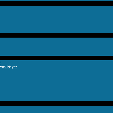
r
xus Player