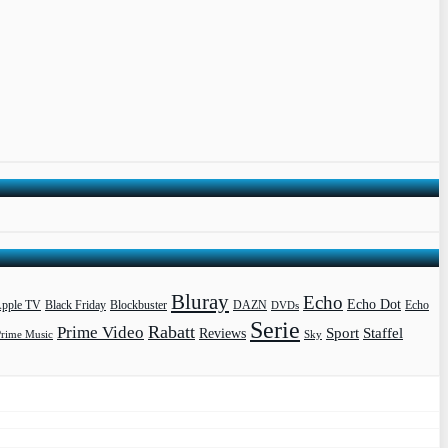
Bluray
Echo
Echo Dot
pple TV
Blockbuster
DAZN
Black Friday
DVDs
Echo
Serie
Rabatt
Prime Video
Sport
Staffel
Reviews
Prime Music
Sky