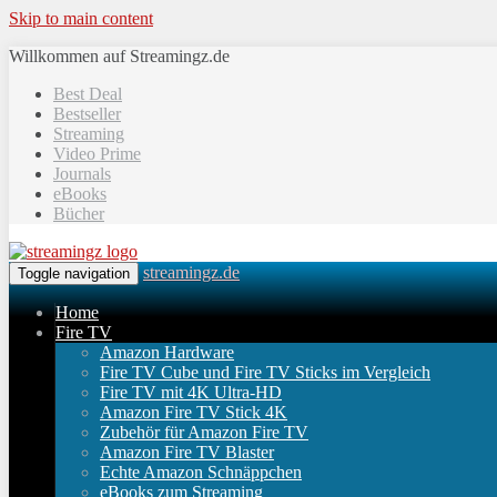
Skip to main content
Willkommen auf Streamingz.de
Best Deal
Bestseller
Streaming
Video Prime
Journals
eBooks
Bücher
streamingz.de
Toggle navigation
Home
Fire TV
Amazon Hardware
Fire TV Cube und Fire TV Sticks im Vergleich
Fire TV mit 4K Ultra-HD
Amazon Fire TV Stick 4K
Zubehör für Amazon Fire TV
Amazon Fire TV Blaster
Echte Amazon Schnäppchen
eBooks zum Streaming