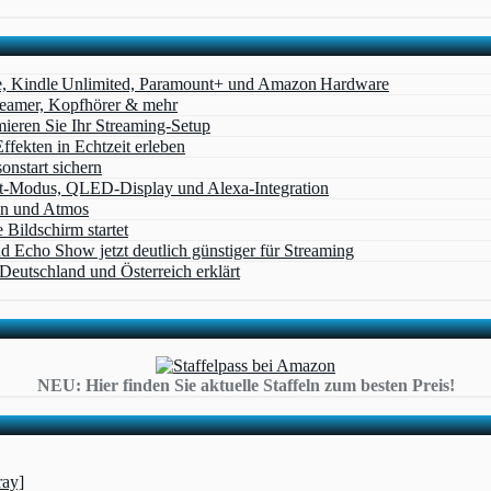
e, Kindle Unlimited, Paramount+ und Amazon Hardware
Beamer, Kopfhörer & mehr
eren Sie Ihr Streaming-Setup
ffekten in Echtzeit erleben
nstart sichern
t‑Modus, QLED‑Display und Alexa‑Integration
on und Atmos
Bildschirm startet
cho Show jetzt deutlich günstiger für Streaming
eutschland und Österreich erklärt
NEU: Hier finden Sie aktuelle Staffeln zum besten Preis!
ray]