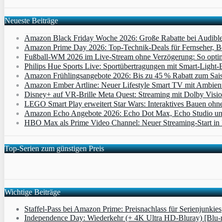
Neueste Beiträge
Amazon Black Friday Woche 2026: Große Rabatte bei Audibl
Amazon Prime Day 2026: Top-Technik-Deals für Fernseher, 
Fußball-WM 2026 im Live-Stream ohne Verzögerung: So optimi
Philips Hue Sports Live: Sportübertragungen mit Smart‑Light‑E
Amazon Frühlingsangebote 2026: Bis zu 45 % Rabatt zum Saiso
Amazon Ember Artline: Neuer Lifestyle Smart TV mit Ambien
Disney+ auf VR-Brille Meta Quest: Streaming mit Dolby Visi
LEGO Smart Play erweitert Star Wars: Interaktives Bauen ohne 
Amazon Echo Angebote 2026: Echo Dot Max, Echo Studio und E
HBO Max als Prime Video Channel: Neuer Streaming‑Start in D
Top-Serien zum günstigen Preis
Wichtige Beiträge
Staffel-Pass bei Amazon Prime: Preisnachlass für Serienjunkies
Independence Day: Wiederkehr (+ 4K Ultra HD-Bluray) [Blu-