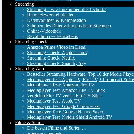
Streaming
Streaming – wie funktioniert die Technik?
Heimnetzwerk einrichten
Datenvolumen & Kompression
Schonen des Datenvolumens beim Streamen
Online-Videothek
Revolution des Fernsehens
Streaming Check
Amazon Prime Video im Detail
Streaming Check: Apple iTunes
Streaming Check: Netflix
Streaming Check: Snap by Sky
Streaming Ware
Bestseller Streaming Hardware: Top 10 der Media Playe
Mediaplayer Test: Apple TV, Fire TV, Chromecast & Ne
MediaPlayer Test: Amazon Fire TV
Mediaplayer Test: Amazon Fire TV Stick
Vergleich Fire TV versus Fire TV Stick
Mediaplayer Test: Apple TV
Mediaplayer Test: Google Chromecast
Mediaplayer Text: Google Nexus Player
Mediaplayer Test: Nvidia Shield Android TV
Filme & Serien
Die besten Filme und Serien …
Amazon Channels