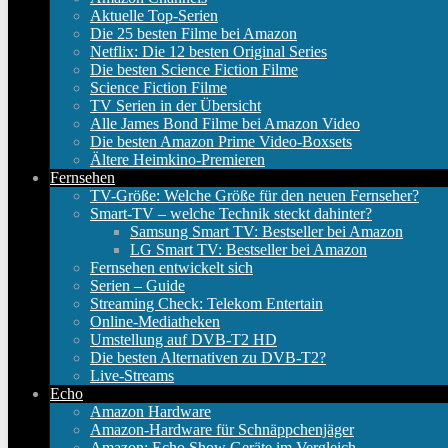
Aktuelle Top-Serien
Die 25 besten Filme bei Amazon
Netflix: Die 12 besten Original Series
Die besten Science Fiction Filme
Science Fiction Filme
TV Serien in der Übersicht
Alle James Bond Filme bei Amazon Video
Die besten Amazon Prime Video-Boxsets
Ältere Heimkino-Premieren
Fernsehen
TV-Größe: Welche Größe für den neuen Fernseher?
Smart-TV – welche Technik steckt dahinter?
Samsung Smart TV: Bestseller bei Amazon
LG Smart TV: Bestseller bei Amazon
Fernsehen entwickelt sich
Serien – Guide
Streaming Check: Telekom Entertain
Online-Mediatheken
Umstellung auf DVB-T2 HD
Die besten Alternativen zu DVB-T2?
Live-Streams
Echo
Amazon Hardware
Amazon-Hardware für Schnäppchenjäger
Amazon: Echo Show Geräte im Vergleich