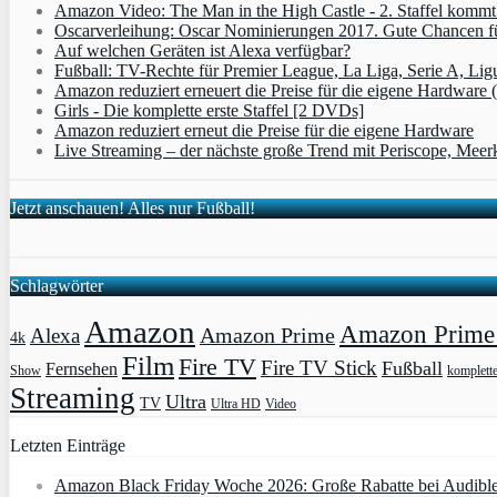
Amazon Video: The Man in the High Castle - 2. Staffel komm
Oscarverleihung: Oscar Nominierungen 2017. Gute Chancen fü
Auf welchen Geräten ist Alexa verfügbar?
Fußball: TV-Rechte für Premier League, La Liga, Serie A, Lig
Amazon reduziert erneuert die Preise für die eigene Hardware 
Girls - Die komplette erste Staffel [2 DVDs]
Amazon reduziert erneut die Preise für die eigene Hardware
Live Streaming – der nächste große Trend mit Periscope, Meer
Jetzt anschauen! Alles nur Fußball!
Schlagwörter
Amazon
Amazon Prime 
Amazon Prime
Alexa
4k
Film
Fire TV
Fire TV Stick
Fußball
Fernsehen
Show
komplett
Streaming
Ultra
TV
Ultra HD
Video
Letzten Einträge
Amazon Black Friday Woche 2026: Große Rabatte bei Audibl