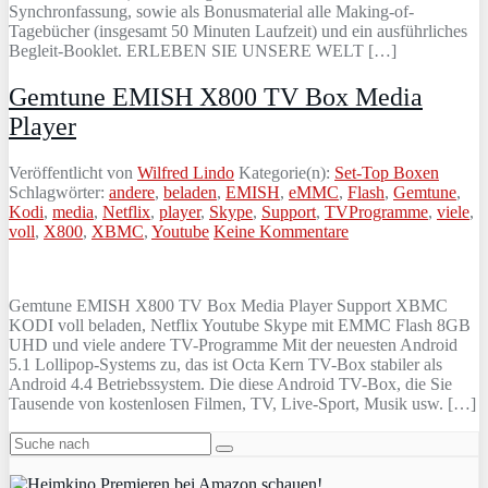
Synchronfassung, sowie als Bonusmaterial alle Making-of-
Tagebücher (insgesamt 50 Minuten Laufzeit) und ein ausführliches
Begleit-Booklet. ERLEBEN SIE UNSERE WELT […]
Gemtune EMISH X800 TV Box Media
Player
Veröffentlicht von
Wilfred Lindo
Kategorie(n):
Set-Top Boxen
Schlagwörter:
andere
,
beladen
,
EMISH
,
eMMC
,
Flash
,
Gemtune
,
Kodi
,
media
,
Netflix
,
player
,
Skype
,
Support
,
TVProgramme
,
viele
,
voll
,
X800
,
XBMC
,
Youtube
Keine Kommentare
Gemtune EMISH X800 TV Box Media Player Support XBMC
KODI voll beladen, Netflix Youtube Skype mit EMMC Flash 8GB
UHD und viele andere TV-Programme Mit der neuesten Android
5.1 Lollipop-Systems zu, das ist Octa Kern TV-Box stabiler als
Android 4.4 Betriebssystem. Die diese Android TV-Box, die Sie
Tausende von kostenlosen Filmen, TV, Live-Sport, Musik usw. […]