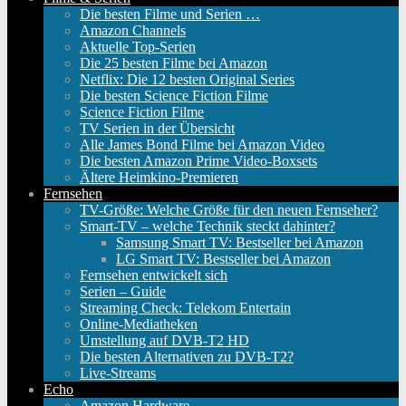
Die besten Filme und Serien …
Amazon Channels
Aktuelle Top-Serien
Die 25 besten Filme bei Amazon
Netflix: Die 12 besten Original Series
Die besten Science Fiction Filme
Science Fiction Filme
TV Serien in der Übersicht
Alle James Bond Filme bei Amazon Video
Die besten Amazon Prime Video-Boxsets
Ältere Heimkino-Premieren
Fernsehen
TV-Größe: Welche Größe für den neuen Fernseher?
Smart-TV – welche Technik steckt dahinter?
Samsung Smart TV: Bestseller bei Amazon
LG Smart TV: Bestseller bei Amazon
Fernsehen entwickelt sich
Serien – Guide
Streaming Check: Telekom Entertain
Online-Mediatheken
Umstellung auf DVB-T2 HD
Die besten Alternativen zu DVB-T2?
Live-Streams
Echo
Amazon Hardware