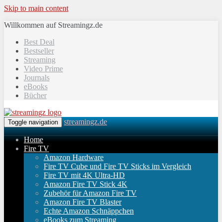
Skip to main content
Willkommen auf Streamingz.de
Best Deal
Bestseller
Streaming
Video Prime
Journals
eBooks
Bücher
streamingz.de
Toggle navigation
Home
Fire TV
Amazon Hardware
Fire TV Cube und Fire TV Sticks im Vergleich
Fire TV mit 4K Ultra-HD
Amazon Fire TV Stick 4K
Zubehör für Amazon Fire TV
Amazon Fire TV Blaster
Echte Amazon Schnäppchen
eBooks zum Streaming