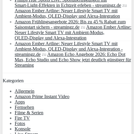
Smart‑Light‑Effekten in Echtzeit erleben - streamingz.de
zu
Amazon Ember Artline: Neuer Lifestyle Smart TV mit
Ambient‑Modus, QLED‑Display und Alexa‑Integration
Amazon Frühlingsangebote 2026: Bis zu 45 % Rabatt zum
Saisonstart sichern - streamingz.de
zu
Amazon Ember Artline:
Neuer Lifestyle Smart TV mit Ambient‑Modus,
QLED‑Display und Alexa‑Integration
Amazon Ember Artline: Neuer Lifestyle Smart TV mit
Ambient‑Modus, QLED‑Display und Alexa‑Integration -
streamingz.de
zu
Amazon Echo Angebote 2026: Echo Dot
Max, Echo Studio und Echo Show jetzt deutlich günstiger für
Streaming
Kategorien
Allgemein
Amazon Prime Instant Video
Apps
Fernsehen
Filme & Serien
Fire TV
Fotos
Konsole