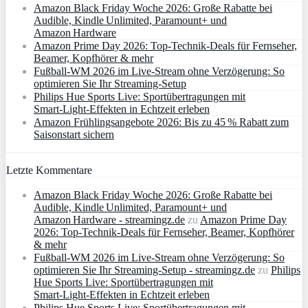
Amazon Black Friday Woche 2026: Große Rabatte bei
Audible, Kindle Unlimited, Paramount+ und
Amazon Hardware
Amazon Prime Day 2026: Top-Technik-Deals für Fernseher,
Beamer, Kopfhörer & mehr
Fußball-WM 2026 im Live-Stream ohne Verzögerung: So
optimieren Sie Ihr Streaming-Setup
Philips Hue Sports Live: Sportübertragungen mit
Smart‑Light‑Effekten in Echtzeit erleben
Amazon Frühlingsangebote 2026: Bis zu 45 % Rabatt zum
Saisonstart sichern
Letzte Kommentare
Amazon Black Friday Woche 2026: Große Rabatte bei
Audible, Kindle Unlimited, Paramount+ und
Amazon Hardware - streamingz.de
zu
Amazon Prime Day
2026: Top-Technik-Deals für Fernseher, Beamer, Kopfhörer
& mehr
Fußball-WM 2026 im Live-Stream ohne Verzögerung: So
optimieren Sie Ihr Streaming-Setup - streamingz.de
zu
Philips
Hue Sports Live: Sportübertragungen mit
Smart‑Light‑Effekten in Echtzeit erleben
Philips Hue Sports Live: Sportübertragungen mit