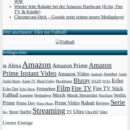
WM
Wieder fette Rabatte bei der Amazon Hardware (Echo, Fire
TV & Kindle)
Chromecast-Stick – Google zeigt seinen neuen Mediaplayer
Jetzt anschauen! Alles nur Fußball!
Schlagwörter
Amazon
Amazon
Amazon Prime
Alexa
4k
Prime Instant Video
Amazon Video
Angebot
Apple
Android
Bluray
Echo
Apple Music
Apple TV
Blockbuster
DAZN
Black Friday
DVDs
Film
Fire TV
Fire TV Stick
Fernsehen
Echo Dot
Echo Show
Fußball
Musik
Musik Streaming
Netflix
Mediaplayer
Nachlass
komplette
Serie
Prime
Rabatt
Prime Video
Prime Day
Reviews
Prime Music
Streaming
Ultra
Sport
Staffel
TV
Ultra HD
Video
Sky
Letzten Einträge