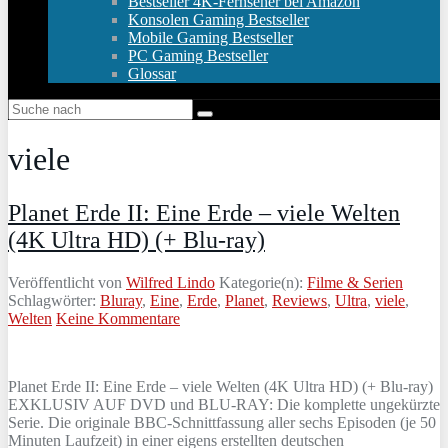
Bestseller 4K-Fernseher bei Amazon
Konsolen Gaming Bestseller
Mobile Gaming Bestseller
PC Gaming Bestseller
Glossar
viele
Planet Erde II: Eine Erde – viele Welten
(4K Ultra HD) (+ Blu-ray)
Veröffentlicht von
Wilfred Lindo
Kategorie(n):
Filme & Serien
Schlagwörter:
Bluray
,
Eine
,
Erde
,
Planet
,
Reviews
,
Ultra
,
viele
,
Welten
Keine Kommentare
Planet Erde II: Eine Erde – viele Welten (4K Ultra HD) (+ Blu-ray)
EXKLUSIV AUF DVD und BLU-RAY: Die komplette ungekürzte
Serie. Die originale BBC-Schnittfassung aller sechs Episoden (je 50
Minuten Laufzeit) in einer eigens erstellten deutschen