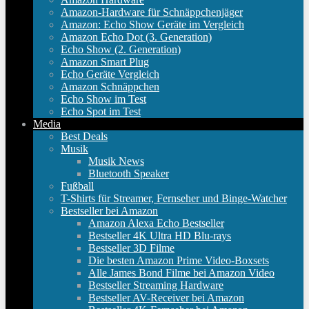
Amazon-Hardware für Schnäppchenjäger
Amazon: Echo Show Geräte im Vergleich
Amazon Echo Dot (3. Generation)
Echo Show (2. Generation)
Amazon Smart Plug
Echo Geräte Vergleich
Amazon Schnäppchen
Echo Show im Test
Echo Spot im Test
Media
Best Deals
Musik
Musik News
Bluetooth Speaker
Fußball
T-Shirts für Streamer, Fernseher und Binge-Watcher
Bestseller bei Amazon
Amazon Alexa Echo Bestseller
Bestseller 4K Ultra HD Blu-rays
Bestseller 3D Filme
Die besten Amazon Prime Video-Boxsets
Alle James Bond Filme bei Amazon Video
Bestseller Streaming Hardware
Bestseller AV-Receiver bei Amazon