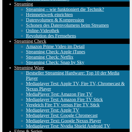
Streaming
Streaming – wie funktioniert die Technik?
Heimnetzwerk einrichten
Datenvolumen & Kompression
Schonen des Datenvolumens beim Streamen
Online-Videothek
Revolution des Fernsehens
Streaming Check
Amazon Prime Video im Detail
Streaming Check: Apple iTunes
Streaming Check: Netflix
Streaming Check: Snap by Sky
Streaming Ware
Bestseller Streaming Hardware: Top 10 der Media
Player
Mediaplayer Test: Apple TV, Fire TV, Chromecast &
Nexus Player
MediaPlayer Test: Amazon Fire TV
Mediaplayer Test: Amazon Fire TV Stick
Vergleich Fire TV versus Fire TV Stick
Mediaplayer Test: Apple TV
Mediaplayer Test: Google Chromecast
Mediaplayer Text: Google Nexus Player
Mediaplayer Test: Nvidia Shield Android TV
Filme & Serien