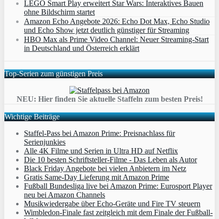
LEGO Smart Play erweitert Star Wars: Interaktives Bauen
ohne Bildschirm startet
Amazon Echo Angebote 2026: Echo Dot Max, Echo Studio
und Echo Show jetzt deutlich günstiger für Streaming
HBO Max als Prime Video Channel: Neuer Streaming‑Start
in Deutschland und Österreich erklärt
Top-Serien zum günstigen Preis
NEU: Hier finden Sie aktuelle Staffeln zum besten Preis!
Wichtige Beiträge
Staffel-Pass bei Amazon Prime: Preisnachlass für
Serienjunkies
Alle 4K Filme und Serien in Ultra HD auf Netflix
Die 10 besten Schriftsteller-Filme - Das Leben als Autor
Black Friday Angebote bei vielen Anbietern im Netz
Gratis Same-Day Lieferung mit Amazon Prime
Fußball Bundesliga live bei Amazon Prime: Eurosport Player
neu bei Amazon Channels
Musikwiedergabe über Echo-Geräte und Fire TV steuern
Wimbledon-Finale fast zeitgleich mit dem Finale der Fußball-