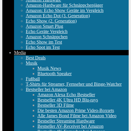
Amazon-Hardware für Schnäppchenjäger
Amazon: Echo Show Geräte im Vergleich
Amazon Echo Dot (3. Generation)
Echo Show (2. Generation)
Amazon Smart Plug
Echo Geräte Vergleich
Amazon Schnäppchen
Echo Show im Test
Echo Spot im Test
Media
Best Deals
Musik
Musik News
Bluetooth Speaker
Fußball
T-Shirts für Streamer, Fernseher und Binge-Watcher
Bestseller bei Amazon
Amazon Alexa Echo Bestseller
Bestseller 4K Ultra HD Blu-rays
Bestseller 3D Filme
Die besten Amazon Prime Video-Boxsets
Alle James Bond Filme bei Amazon Video
Bestseller Streaming Hardware
Bestseller AV-Receiver bei Amazon