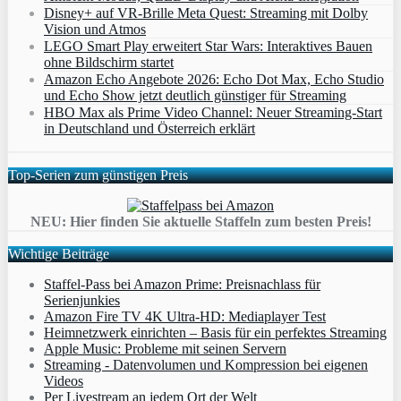
Disney+ auf VR-Brille Meta Quest: Streaming mit Dolby
Vision und Atmos
LEGO Smart Play erweitert Star Wars: Interaktives Bauen
ohne Bildschirm startet
Amazon Echo Angebote 2026: Echo Dot Max, Echo Studio
und Echo Show jetzt deutlich günstiger für Streaming
HBO Max als Prime Video Channel: Neuer Streaming‑Start
in Deutschland und Österreich erklärt
Top-Serien zum günstigen Preis
NEU: Hier finden Sie aktuelle Staffeln zum besten Preis!
Wichtige Beiträge
Staffel-Pass bei Amazon Prime: Preisnachlass für
Serienjunkies
Amazon Fire TV 4K Ultra-HD: Mediaplayer Test
Heimnetzwerk einrichten – Basis für ein perfektes Streaming
Apple Music: Probleme mit seinen Servern
Streaming - Datenvolumen und Kompression bei eigenen
Videos
Per Livestream an jedem Ort der Welt