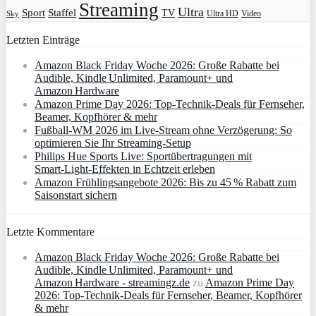
Streaming
Ultra
Sport
Staffel
TV
Ultra HD
Video
Sky
Letzten Einträge
Amazon Black Friday Woche 2026: Große Rabatte bei
Audible, Kindle Unlimited, Paramount+ und
Amazon Hardware
Amazon Prime Day 2026: Top-Technik-Deals für Fernseher,
Beamer, Kopfhörer & mehr
Fußball-WM 2026 im Live-Stream ohne Verzögerung: So
optimieren Sie Ihr Streaming-Setup
Philips Hue Sports Live: Sportübertragungen mit
Smart‑Light‑Effekten in Echtzeit erleben
Amazon Frühlingsangebote 2026: Bis zu 45 % Rabatt zum
Saisonstart sichern
Letzte Kommentare
Amazon Black Friday Woche 2026: Große Rabatte bei
Audible, Kindle Unlimited, Paramount+ und
Amazon Hardware - streamingz.de
zu
Amazon Prime Day
2026: Top-Technik-Deals für Fernseher, Beamer, Kopfhörer
& mehr