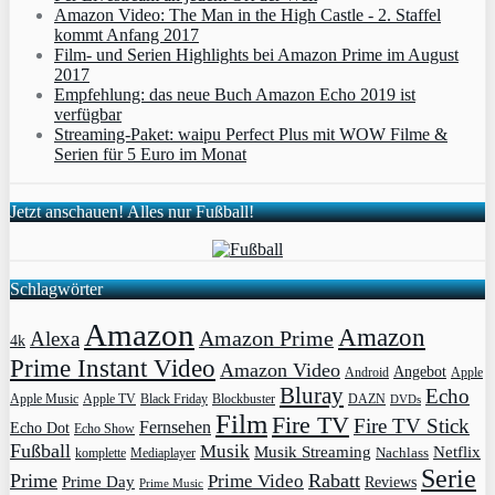
Amazon Video: The Man in the High Castle - 2. Staffel
kommt Anfang 2017
Film- und Serien Highlights bei Amazon Prime im August
2017
Empfehlung: das neue Buch Amazon Echo 2019 ist
verfügbar
Streaming-Paket: waipu Perfect Plus mit WOW Filme &
Serien für 5 Euro im Monat
Jetzt anschauen! Alles nur Fußball!
Schlagwörter
Amazon
Amazon
Amazon Prime
Alexa
4k
Prime Instant Video
Amazon Video
Angebot
Apple
Android
Bluray
Echo
Apple Music
Apple TV
Blockbuster
DAZN
Black Friday
DVDs
Film
Fire TV
Fire TV Stick
Fernsehen
Echo Dot
Echo Show
Fußball
Musik
Musik Streaming
Netflix
Mediaplayer
Nachlass
komplette
Serie
Prime
Rabatt
Prime Video
Prime Day
Reviews
Prime Music