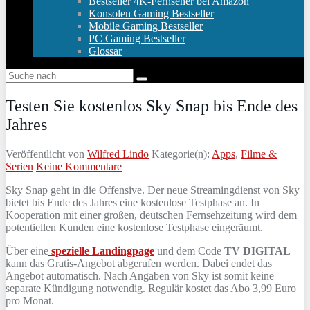
Bestseller 4K-Fernseher bei Amazon
Konsolen Gaming Bestseller
Mobile Gaming Bestseller
PC Gaming Bestseller
Glossar
Testen Sie kostenlos Sky Snap bis Ende des
Jahres
Veröffentlicht von
Wilfred Lindo
Kategorie(n):
Apps
,
Filme &
Serien
Keine Kommentare
Sky Snap geht in die Offensive. Der neue Streamingdienst von Sky
bietet bis Ende des Jahres eine kostenlose Testphase an. In
Kooperation mit einer großen, deutschen Fernsehzeitung wird dem
potentiellen Kunden eine kostenlose Testphase eingeräumt.
Über eine
spezielle Landingpage
und dem Code
TV DIGITAL
kann das Gratis-Angebot abgerufen werden. Dabei endet das
Angebot automatisch. Nach Angaben von Sky ist somit keine
separate Kündigung notwendig. Regulär kostet das Abo 3,99 Euro
pro Monat.