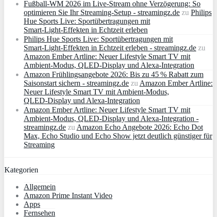
Fußball-WM 2026 im Live-Stream ohne Verzögerung: So
optimieren Sie Ihr Streaming-Setup - streamingz.de
zu
Philips
Hue Sports Live: Sportübertragungen mit
Smart‑Light‑Effekten in Echtzeit erleben
Philips Hue Sports Live: Sportübertragungen mit
Smart‑Light‑Effekten in Echtzeit erleben - streamingz.de
zu
Amazon Ember Artline: Neuer Lifestyle Smart TV mit
Ambient‑Modus, QLED‑Display und Alexa‑Integration
Amazon Frühlingsangebote 2026: Bis zu 45 % Rabatt zum
Saisonstart sichern - streamingz.de
zu
Amazon Ember Artline:
Neuer Lifestyle Smart TV mit Ambient‑Modus,
QLED‑Display und Alexa‑Integration
Amazon Ember Artline: Neuer Lifestyle Smart TV mit
Ambient‑Modus, QLED‑Display und Alexa‑Integration -
streamingz.de
zu
Amazon Echo Angebote 2026: Echo Dot
Max, Echo Studio und Echo Show jetzt deutlich günstiger für
Streaming
Kategorien
Allgemein
Amazon Prime Instant Video
Apps
Fernsehen