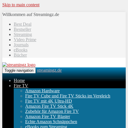
Skip to main content
Willkommen auf Streamingz.de
Best Deal
Bestseller
Streaming
Video Prime
Journals
eBooks
Bücher
streamingz.de
Toggle navigation
Home
Fire TV
Amazon Hardware
Fire TV Cube und Fire TV Sticks im Vergleich
Fire TV mit 4K Ultra-HD
Amazon Fire TV Stick 4K
Zubehör für Amazon Fire TV
Amazon Fire TV Blaster
Echte Amazon Schnäppchen
eBooks zum Streaming