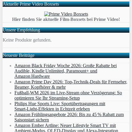
Aktuelle Prime Video Boxsets
Hier finden Sie aktuelle Film-Boxsets bei Prime Video!
Unsere Empfehlung
Keine Produkte gefunden.
Neueste Beiträge
Amazon Black Friday Woche 2026: Große Rabatte bei
Audible, Kindle Unlimited, Paramount+ und
Amazon Hardware
Amazon Prime Day 2026: Top-Technik-Deals für Fernseher,
Beamer, Kopfhörer & mehr
Fußball-WM 2026 im Live-Stream ohne Verzögerung: So
optimieren Sie Ihr Streaming-Setup
Philips Hue Sports Live: Sportübertragungen mit
Smart‑Light‑Effekten in Echtzeit erleben
Amazon Frühlingsangebote 2026: Bis zu 45 % Rabatt zum
Saisonstart sichern
Amazon Ember Artline: Neuer Lifestyle Smart TV mit
Ambient‑Modus, QLED‑Display und Alexa‑Integration