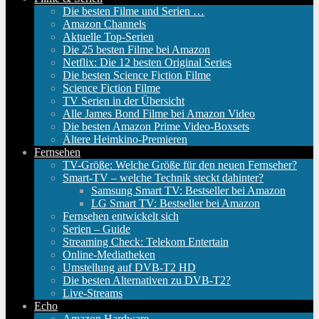
Die besten Filme und Serien …
Amazon Channels
Aktuelle Top-Serien
Die 25 besten Filme bei Amazon
Netflix: Die 12 besten Original Series
Die besten Science Fiction Filme
Science Fiction Filme
TV Serien in der Übersicht
Alle James Bond Filme bei Amazon Video
Die besten Amazon Prime Video-Boxsets
Ältere Heimkino-Premieren
Fernsehen
TV-Größe: Welche Größe für den neuen Fernseher?
Smart-TV – welche Technik steckt dahinter?
Samsung Smart TV: Bestseller bei Amazon
LG Smart TV: Bestseller bei Amazon
Fernsehen entwickelt sich
Serien – Guide
Streaming Check: Telekom Entertain
Online-Mediatheken
Umstellung auf DVB-T2 HD
Die besten Alternativen zu DVB-T2?
Live-Streams
Echo
Amazon Hardware