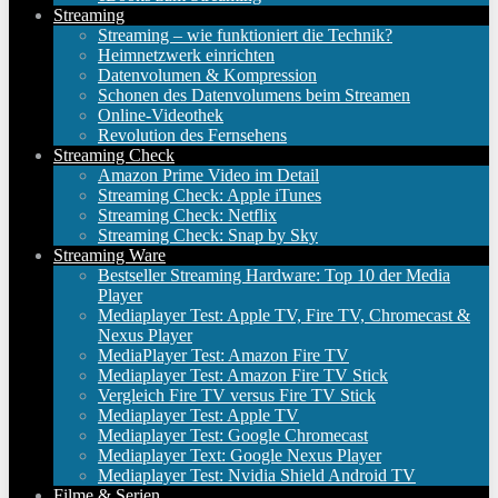
Streaming
Streaming – wie funktioniert die Technik?
Heimnetzwerk einrichten
Datenvolumen & Kompression
Schonen des Datenvolumens beim Streamen
Online-Videothek
Revolution des Fernsehens
Streaming Check
Amazon Prime Video im Detail
Streaming Check: Apple iTunes
Streaming Check: Netflix
Streaming Check: Snap by Sky
Streaming Ware
Bestseller Streaming Hardware: Top 10 der Media
Player
Mediaplayer Test: Apple TV, Fire TV, Chromecast &
Nexus Player
MediaPlayer Test: Amazon Fire TV
Mediaplayer Test: Amazon Fire TV Stick
Vergleich Fire TV versus Fire TV Stick
Mediaplayer Test: Apple TV
Mediaplayer Test: Google Chromecast
Mediaplayer Text: Google Nexus Player
Mediaplayer Test: Nvidia Shield Android TV
Filme & Serien