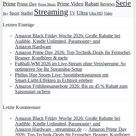
Serie
Prime
Rabatt
Prime Video
Prime Day
Reviews
Prime Music
Streaming
Ultra
Sport
Staffel
TV
Ultra HD
Video
Sky
Letzten Einträge
Amazon Black Friday Woche 2026: Große Rabatte bei
Audible, Kindle Unlimited, Paramount+ und
Amazon Hardware
Amazon Prime Day 2026: Top-Technik-Deals für Fernseher,
Beamer, Kopfhörer & mehr
Fußball-WM 2026 im Live-Stream ohne Verzögerung: So
optimieren Sie Ihr Streaming-Setup
Philips Hue Sports Live: Sportübertragungen mit
Smart‑Light‑Effekten in Echtzeit erleben
Amazon Frühlingsangebote 2026: Bis zu 45 % Rabatt zum
Saisonstart sichern
Letzte Kommentare
Amazon Black Friday Woche 2026: Große Rabatte bei
Audible, Kindle Unlimited, Paramount+ und
Amazon Hardware - streamingz.de
zu
Amazon Prime Day
2026: Top-Technik-Deals für Fernseher, Beamer, Kopfhörer