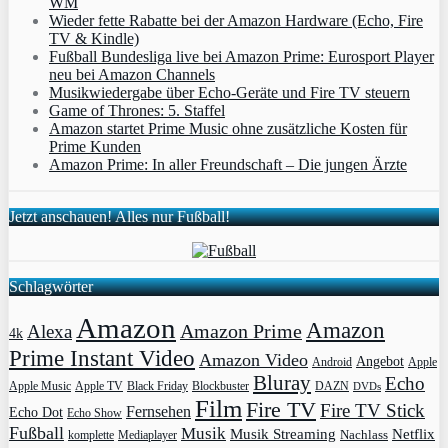
WM
Wieder fette Rabatte bei der Amazon Hardware (Echo, Fire
TV & Kindle)
Fußball Bundesliga live bei Amazon Prime: Eurosport Player
neu bei Amazon Channels
Musikwiedergabe über Echo-Geräte und Fire TV steuern
Game of Thrones: 5. Staffel
Amazon startet Prime Music ohne zusätzliche Kosten für
Prime Kunden
Amazon Prime: In aller Freundschaft – Die jungen Ärzte
Jetzt anschauen! Alles nur Fußball!
Schlagwörter
Amazon
Amazon
Amazon Prime
Alexa
4k
Prime Instant Video
Amazon Video
Angebot
Apple
Android
Bluray
Echo
Apple Music
Apple TV
Blockbuster
DAZN
Black Friday
DVDs
Film
Fire TV
Fire TV Stick
Fernsehen
Echo Dot
Echo Show
Fußball
Musik
Musik Streaming
Netflix
Mediaplayer
Nachlass
komplette