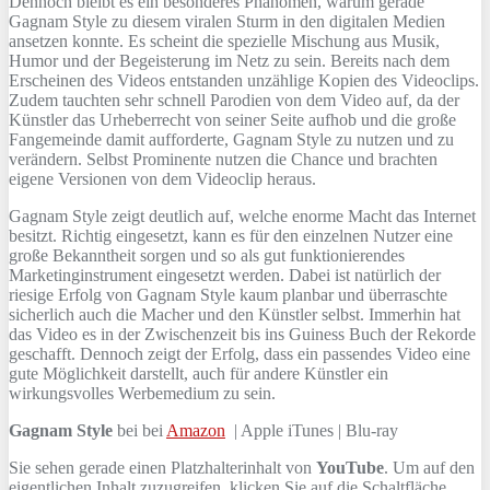
Dennoch bleibt es ein besonderes Phänomen, warum gerade
Gagnam Style zu diesem viralen Sturm in den digitalen Medien
ansetzen konnte. Es scheint die spezielle Mischung aus Musik,
Humor und der Begeisterung im Netz zu sein. Bereits nach dem
Erscheinen des Videos entstanden unzählige Kopien des Videoclips.
Zudem tauchten sehr schnell Parodien von dem Video auf, da der
Künstler das Urheberrecht von seiner Seite aufhob und die große
Fangemeinde damit aufforderte, Gagnam Style zu nutzen und zu
verändern. Selbst Prominente nutzen die Chance und brachten
eigene Versionen von dem Videoclip heraus.
Gagnam Style zeigt deutlich auf, welche enorme Macht das Internet
besitzt. Richtig eingesetzt, kann es für den einzelnen Nutzer eine
große Bekanntheit sorgen und so als gut funktionierendes
Marketinginstrument eingesetzt werden. Dabei ist natürlich der
riesige Erfolg von Gagnam Style kaum planbar und überraschte
sicherlich auch die Macher und den Künstler selbst. Immerhin hat
das Video es in der Zwischenzeit bis ins Guiness Buch der Rekorde
geschafft. Dennoch zeigt der Erfolg, dass ein passendes Video eine
gute Möglichkeit darstellt, auch für andere Künstler ein
wirkungsvolles Werbemedium zu sein.
Gagnam Style
bei bei
Amazon
| Apple iTunes | Blu-ray
Sie sehen gerade einen Platzhalterinhalt von
YouTube
. Um auf den
eigentlichen Inhalt zuzugreifen, klicken Sie auf die Schaltfläche