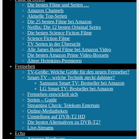
Die besten Filme und Serien …
Amazon Channels
Aktuelle Top-Serien
Die 25 besten Filme bei Amazon
Netflix: Die 12 besten Original Series
Die besten Science Fiction Filme
Science Fiction Filme
TV Serien in der Übersicht
Alle James Bond Filme bei Amazon Video
Die besten Amazon Prime Video-Boxsets
Ältere Heimkino-Premieren
Fernsehen
TV-Größe: Welche Größe für den neuen Fernseher?
Smart-TV – welche Technik steckt dahinter?
Samsung Smart TV: Bestseller bei Amazon
LG Smart TV: Bestseller bei Amazon
Fernsehen entwickelt sich
Serien – Guide
Streaming Check: Telekom Entertain
Online-Mediatheken
Umstellung auf DVB-T2 HD
Die besten Alternativen zu DVB-T2?
Live-Streams
Echo
Amazon Hardware