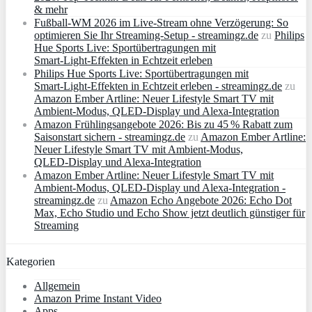
& mehr
Fußball-WM 2026 im Live-Stream ohne Verzögerung: So
optimieren Sie Ihr Streaming-Setup - streamingz.de
zu
Philips
Hue Sports Live: Sportübertragungen mit
Smart‑Light‑Effekten in Echtzeit erleben
Philips Hue Sports Live: Sportübertragungen mit
Smart‑Light‑Effekten in Echtzeit erleben - streamingz.de
zu
Amazon Ember Artline: Neuer Lifestyle Smart TV mit
Ambient‑Modus, QLED‑Display und Alexa‑Integration
Amazon Frühlingsangebote 2026: Bis zu 45 % Rabatt zum
Saisonstart sichern - streamingz.de
zu
Amazon Ember Artline:
Neuer Lifestyle Smart TV mit Ambient‑Modus,
QLED‑Display und Alexa‑Integration
Amazon Ember Artline: Neuer Lifestyle Smart TV mit
Ambient‑Modus, QLED‑Display und Alexa‑Integration -
streamingz.de
zu
Amazon Echo Angebote 2026: Echo Dot
Max, Echo Studio und Echo Show jetzt deutlich günstiger für
Streaming
Kategorien
Allgemein
Amazon Prime Instant Video
Apps