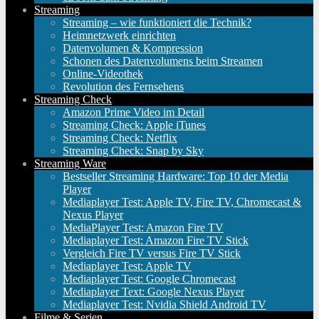
Streaming
Streaming – wie funktioniert die Technik?
Heimnetzwerk einrichten
Datenvolumen & Kompression
Schonen des Datenvolumens beim Streamen
Online-Videothek
Revolution des Fernsehens
Streaming Check
Amazon Prime Video im Detail
Streaming Check: Apple iTunes
Streaming Check: Netflix
Streaming Check: Snap by Sky
Streaming Ware
Bestseller Streaming Hardware: Top 10 der Media
Player
Mediaplayer Test: Apple TV, Fire TV, Chromecast &
Nexus Player
MediaPlayer Test: Amazon Fire TV
Mediaplayer Test: Amazon Fire TV Stick
Vergleich Fire TV versus Fire TV Stick
Mediaplayer Test: Apple TV
Mediaplayer Test: Google Chromecast
Mediaplayer Text: Google Nexus Player
Mediaplayer Test: Nvidia Shield Android TV
Filme & Serien