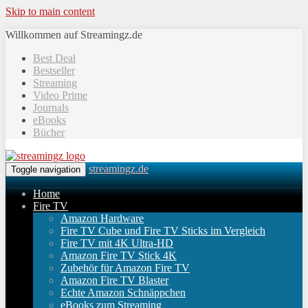
Skip to main content
Willkommen auf Streamingz.de
Best Deal
Bestseller
Streaming
Video Prime
Journals
eBooks
Bücher
streamingz.de
Toggle navigation
Home
Fire TV
Amazon Hardware
Fire TV Cube und Fire TV Sticks im Vergleich
Fire TV mit 4K Ultra-HD
Amazon Fire TV Stick 4K
Zubehör für Amazon Fire TV
Amazon Fire TV Blaster
Echte Amazon Schnäppchen
eBooks zum Streaming