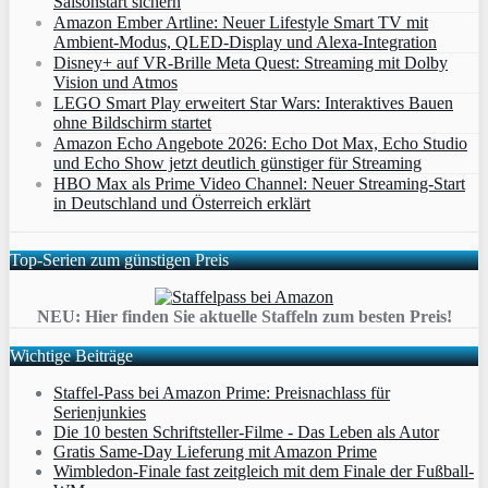
Saisonstart sichern
Amazon Ember Artline: Neuer Lifestyle Smart TV mit
Ambient‑Modus, QLED‑Display und Alexa‑Integration
Disney+ auf VR-Brille Meta Quest: Streaming mit Dolby
Vision und Atmos
LEGO Smart Play erweitert Star Wars: Interaktives Bauen
ohne Bildschirm startet
Amazon Echo Angebote 2026: Echo Dot Max, Echo Studio
und Echo Show jetzt deutlich günstiger für Streaming
HBO Max als Prime Video Channel: Neuer Streaming‑Start
in Deutschland und Österreich erklärt
Top-Serien zum günstigen Preis
NEU: Hier finden Sie aktuelle Staffeln zum besten Preis!
Wichtige Beiträge
Staffel-Pass bei Amazon Prime: Preisnachlass für
Serienjunkies
Die 10 besten Schriftsteller-Filme - Das Leben als Autor
Gratis Same-Day Lieferung mit Amazon Prime
Wimbledon-Finale fast zeitgleich mit dem Finale der Fußball-