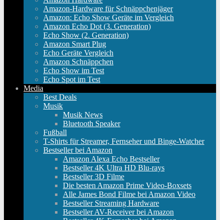
Amazon-Hardware für Schnäppchenjäger
Amazon: Echo Show Geräte im Vergleich
Amazon Echo Dot (3. Generation)
Echo Show (2. Generation)
Amazon Smart Plug
Echo Geräte Vergleich
Amazon Schnäppchen
Echo Show im Test
Echo Spot im Test
Media
Best Deals
Musik
Musik News
Bluetooth Speaker
Fußball
T-Shirts für Streamer, Fernseher und Binge-Watcher
Bestseller bei Amazon
Amazon Alexa Echo Bestseller
Bestseller 4K Ultra HD Blu-rays
Bestseller 3D Filme
Die besten Amazon Prime Video-Boxsets
Alle James Bond Filme bei Amazon Video
Bestseller Streaming Hardware
Bestseller AV-Receiver bei Amazon