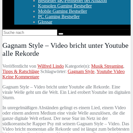
Bestseller 4K-Fernseher bei Amazon
Konsolen Gaming Bestseller
Mobile Gaming Bestseller
PC Gaming Bestseller
Glossar
Gagnam Style – Video bricht unter Youtube
alle Rekorde
Veröffentlicht von
Wilfred Lindo
Kategorie(n):
Musik Streaming
,
Tipps & Ratschläge
Schlagwörter:
Gagnam Style
,
Youtube Video
Keine Kommentare
Gagnam Style – Video bricht unter Youtube alle Rekorde. Eine
virale Welle geht um die Welt. Ein Lied erobert Youtube im digitalen
Sturm.
In unregelmäßigen Abständen gelingt es einem Lied, einem Video
oder einem anderen Medium eine virale Welle auszulösen, die die
ganze digitale Welt erfasst. Der neue Star im Netz ist der
südkoreanische Rapper Psy mit seinem Gagnam Style – Video. Das
Video bricht momentan alle Rekorde und ist längst zum beliebtesten