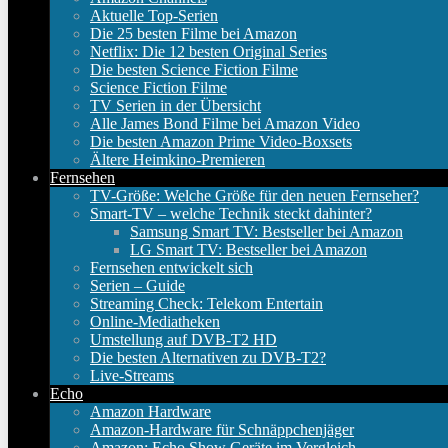
Aktuelle Top-Serien
Die 25 besten Filme bei Amazon
Netflix: Die 12 besten Original Series
Die besten Science Fiction Filme
Science Fiction Filme
TV Serien in der Übersicht
Alle James Bond Filme bei Amazon Video
Die besten Amazon Prime Video-Boxsets
Ältere Heimkino-Premieren
Fernsehen
TV-Größe: Welche Größe für den neuen Fernseher?
Smart-TV – welche Technik steckt dahinter?
Samsung Smart TV: Bestseller bei Amazon
LG Smart TV: Bestseller bei Amazon
Fernsehen entwickelt sich
Serien – Guide
Streaming Check: Telekom Entertain
Online-Mediatheken
Umstellung auf DVB-T2 HD
Die besten Alternativen zu DVB-T2?
Live-Streams
Echo
Amazon Hardware
Amazon-Hardware für Schnäppchenjäger
Amazon: Echo Show Geräte im Vergleich