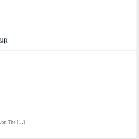
tup
 von The […]