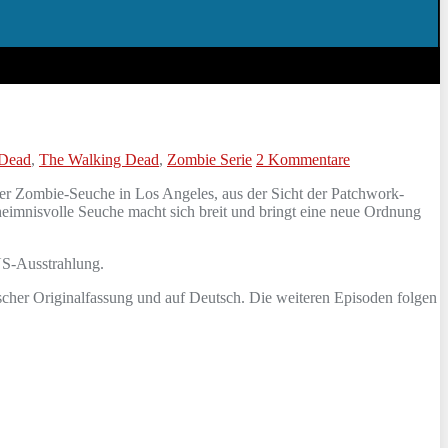
 Dead
,
The Walking Dead
,
Zombie Serie
2 Kommentare
der Zombie-Seuche in Los Angeles, aus der Sicht der Patchwork-
heimnisvolle Seuche macht sich breit und bringt eine neue Ordnung
US-Ausstrahlung.
ischer Originalfassung und auf Deutsch. Die weiteren Episoden folgen