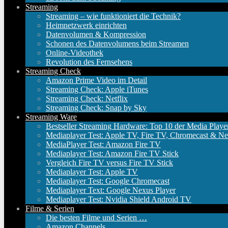
Streaming
Streaming – wie funktioniert die Technik?
Heimnetzwerk einrichten
Datenvolumen & Kompression
Schonen des Datenvolumens beim Streamen
Online-Videothek
Revolution des Fernsehens
Streaming Check
Amazon Prime Video im Detail
Streaming Check: Apple iTunes
Streaming Check: Netflix
Streaming Check: Snap by Sky
Streaming Ware
Bestseller Streaming Hardware: Top 10 der Media Playe
Mediaplayer Test: Apple TV, Fire TV, Chromecast & Ne
MediaPlayer Test: Amazon Fire TV
Mediaplayer Test: Amazon Fire TV Stick
Vergleich Fire TV versus Fire TV Stick
Mediaplayer Test: Apple TV
Mediaplayer Test: Google Chromecast
Mediaplayer Text: Google Nexus Player
Mediaplayer Test: Nvidia Shield Android TV
Filme & Serien
Die besten Filme und Serien …
Amazon Channels