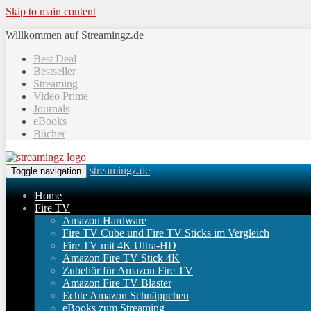
Skip to main content
Willkommen auf Streamingz.de
Best Deal
Bestseller
Streaming
Video Prime
Journals
eBooks
Bücher
streamingz.de
Toggle navigation
Home
Fire TV
Amazon Hardware
Fire TV Cube und Fire TV Sticks im Vergleich
Fire TV mit 4K Ultra-HD
Amazon Fire TV Stick 4K
Zubehör für Amazon Fire TV
Amazon Fire TV Blaster
Echte Amazon Schnäppchen
eBooks zum Streaming