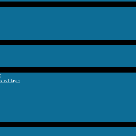
r
xus Player