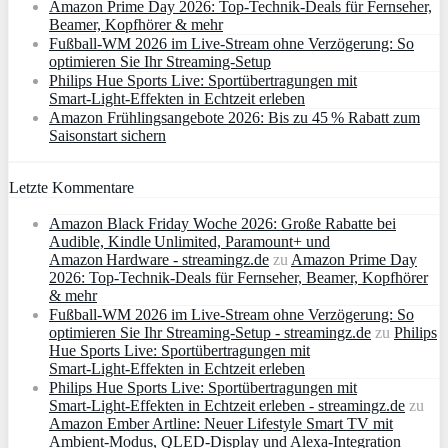
Amazon Prime Day 2026: Top-Technik-Deals für Fernseher,
Beamer, Kopfhörer & mehr
Fußball-WM 2026 im Live-Stream ohne Verzögerung: So
optimieren Sie Ihr Streaming-Setup
Philips Hue Sports Live: Sportübertragungen mit
Smart‑Light‑Effekten in Echtzeit erleben
Amazon Frühlingsangebote 2026: Bis zu 45 % Rabatt zum
Saisonstart sichern
Letzte Kommentare
Amazon Black Friday Woche 2026: Große Rabatte bei
Audible, Kindle Unlimited, Paramount+ und
Amazon Hardware - streamingz.de
zu
Amazon Prime Day
2026: Top-Technik-Deals für Fernseher, Beamer, Kopfhörer
& mehr
Fußball-WM 2026 im Live-Stream ohne Verzögerung: So
optimieren Sie Ihr Streaming-Setup - streamingz.de
zu
Philips
Hue Sports Live: Sportübertragungen mit
Smart‑Light‑Effekten in Echtzeit erleben
Philips Hue Sports Live: Sportübertragungen mit
Smart‑Light‑Effekten in Echtzeit erleben - streamingz.de
zu
Amazon Ember Artline: Neuer Lifestyle Smart TV mit
Ambient‑Modus, QLED‑Display und Alexa‑Integration