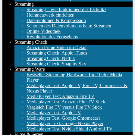
Streaming
Streaming – wie funktioniert die Technik?
Heimnetzwerk einrichten
Datenvolumen & Kompression
Schonen des Datenvolumens beim Streamen
Online-Videothek
Revolution des Fernsehens
Streaming Check
Amazon Prime Video im Detail
Streaming Check: Apple iTunes
Streaming Check: Netflix
Streaming Check: Snap by Sky
Streaming Ware
Bestseller Streaming Hardware: Top 10 der Media
Player
Mediaplayer Test: Apple TV, Fire TV, Chromecast &
Nexus Player
MediaPlayer Test: Amazon Fire TV
Mediaplayer Test: Amazon Fire TV Stick
Vergleich Fire TV versus Fire TV Stick
Mediaplayer Test: Apple TV
Mediaplayer Test: Google Chromecast
Mediaplayer Text: Google Nexus Player
Mediaplayer Test: Nvidia Shield Android TV
Filme & Serien