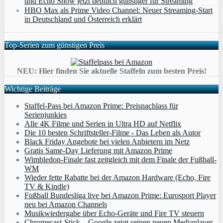
und Echo Show jetzt deutlich günstiger für Streaming
HBO Max als Prime Video Channel: Neuer Streaming‑Start
in Deutschland und Österreich erklärt
Top-Serien zum günstigen Preis
NEU: Hier finden Sie aktuelle Staffeln zum besten Preis!
Wichtige Beiträge
Staffel-Pass bei Amazon Prime: Preisnachlass für
Serienjunkies
Alle 4K Filme und Serien in Ultra HD auf Netflix
Die 10 besten Schriftsteller-Filme - Das Leben als Autor
Black Friday Angebote bei vielen Anbietern im Netz
Gratis Same-Day Lieferung mit Amazon Prime
Wimbledon-Finale fast zeitgleich mit dem Finale der Fußball-
WM
Wieder fette Rabatte bei der Amazon Hardware (Echo, Fire
TV & Kindle)
Fußball Bundesliga live bei Amazon Prime: Eurosport Player
neu bei Amazon Channels
Musikwiedergabe über Echo-Geräte und Fire TV steuern
Chromecast-Stick – Google zeigt seinen neuen Mediaplayer