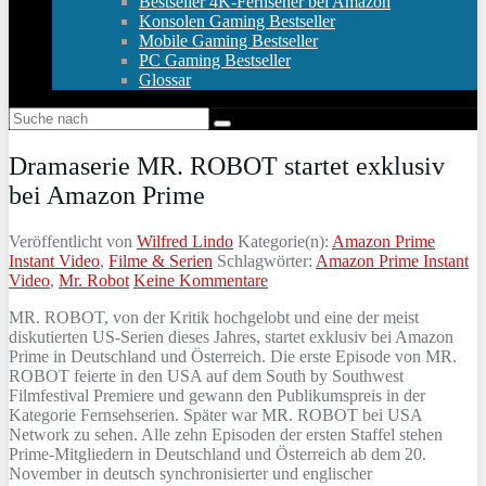
Bestseller 4K-Fernseher bei Amazon
Konsolen Gaming Bestseller
Mobile Gaming Bestseller
PC Gaming Bestseller
Glossar
Dramaserie MR. ROBOT startet exklusiv
bei Amazon Prime
Veröffentlicht von
Wilfred Lindo
Kategorie(n):
Amazon Prime
Instant Video
,
Filme & Serien
Schlagwörter:
Amazon Prime Instant
Video
,
Mr. Robot
Keine Kommentare
MR. ROBOT, von der Kritik hochgelobt und eine der meist
diskutierten US-Serien dieses Jahres, startet exklusiv bei Amazon
Prime in Deutschland und Österreich. Die erste Episode von MR.
ROBOT feierte in den USA auf dem South by Southwest
Filmfestival Premiere und gewann den Publikumspreis in der
Kategorie Fernsehserien. Später war MR. ROBOT bei USA
Network zu sehen. Alle zehn Episoden der ersten Staffel stehen
Prime-Mitgliedern in Deutschland und Österreich ab dem 20.
November in deutsch synchronisierter und englischer