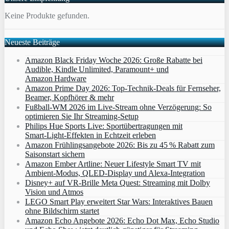
Keine Produkte gefunden.
Neueste Beiträge
Amazon Black Friday Woche 2026: Große Rabatte bei
Audible, Kindle Unlimited, Paramount+ und
Amazon Hardware
Amazon Prime Day 2026: Top-Technik-Deals für Fernseher,
Beamer, Kopfhörer & mehr
Fußball-WM 2026 im Live-Stream ohne Verzögerung: So
optimieren Sie Ihr Streaming-Setup
Philips Hue Sports Live: Sportübertragungen mit
Smart‑Light‑Effekten in Echtzeit erleben
Amazon Frühlingsangebote 2026: Bis zu 45 % Rabatt zum
Saisonstart sichern
Amazon Ember Artline: Neuer Lifestyle Smart TV mit
Ambient‑Modus, QLED‑Display und Alexa‑Integration
Disney+ auf VR-Brille Meta Quest: Streaming mit Dolby
Vision und Atmos
LEGO Smart Play erweitert Star Wars: Interaktives Bauen
ohne Bildschirm startet
Amazon Echo Angebote 2026: Echo Dot Max, Echo Studio