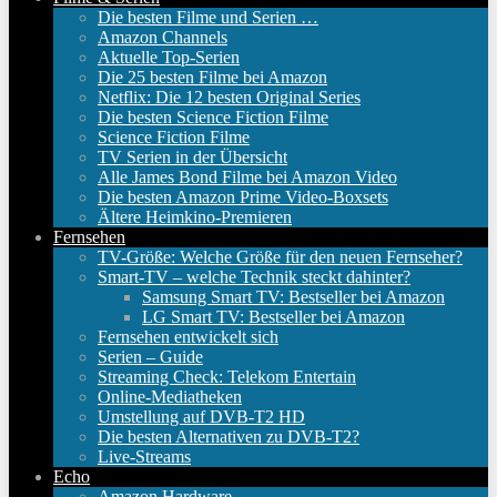
Die besten Filme und Serien …
Amazon Channels
Aktuelle Top-Serien
Die 25 besten Filme bei Amazon
Netflix: Die 12 besten Original Series
Die besten Science Fiction Filme
Science Fiction Filme
TV Serien in der Übersicht
Alle James Bond Filme bei Amazon Video
Die besten Amazon Prime Video-Boxsets
Ältere Heimkino-Premieren
Fernsehen
TV-Größe: Welche Größe für den neuen Fernseher?
Smart-TV – welche Technik steckt dahinter?
Samsung Smart TV: Bestseller bei Amazon
LG Smart TV: Bestseller bei Amazon
Fernsehen entwickelt sich
Serien – Guide
Streaming Check: Telekom Entertain
Online-Mediatheken
Umstellung auf DVB-T2 HD
Die besten Alternativen zu DVB-T2?
Live-Streams
Echo
Amazon Hardware