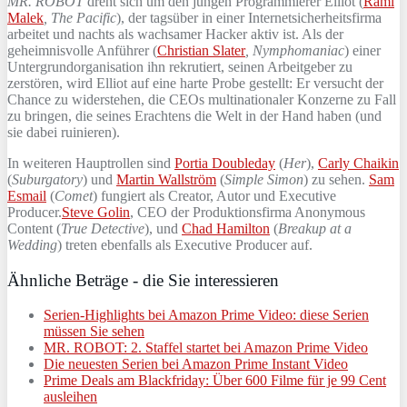
MR. ROBOT
dreht sich um den jungen Programmierer Elliot (
Rami
Malek
, The Pacific
), der tagsüber in einer Internetsicherheitsfirma
arbeitet und nachts als wachsamer Hacker aktiv ist. Als der
geheimnisvolle Anführer (
Christian Slater
, Nymphomaniac
) einer
Untergrundorganisation ihn rekrutiert, seinen Arbeitgeber zu
zerstören, wird Elliot auf eine harte Probe gestellt: Er versucht der
Chance zu widerstehen, die CEOs multinationaler Konzerne zu Fall
zu bringen, die seines Erachtens die Welt in der Hand haben (und
sie dabei ruinieren).
In weiteren Hauptrollen sind
Portia Doubleday
(
Her
),
Carly Chaikin
(
Suburgatory
) und
Martin Wallström
(
Simple Simon
) zu sehen.
Sam
Esmail
(
Comet
) fungiert als Creator, Autor und Executive
Producer.
Steve Golin
, CEO der Produktionsfirma Anonymous
Content (
True Detective
), und
Chad Hamilton
(
Breakup at a
Wedding
) treten ebenfalls als Executive Producer auf.
Ähnliche Beträge - die Sie interessieren
Serien-Highlights bei Amazon Prime Video: diese Serien
müssen Sie sehen
MR. ROBOT: 2. Staffel startet bei Amazon Prime Video
Die neuesten Serien bei Amazon Prime Instant Video
Prime Deals am Blackfriday: Über 600 Filme für je 99 Cent
ausleihen