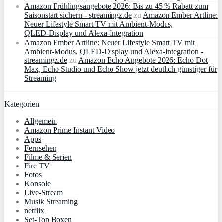
Amazon Frühlingsangebote 2026: Bis zu 45 % Rabatt zum
Saisonstart sichern - streamingz.de
zu
Amazon Ember Artline:
Neuer Lifestyle Smart TV mit Ambient‑Modus,
QLED‑Display und Alexa‑Integration
Amazon Ember Artline: Neuer Lifestyle Smart TV mit
Ambient‑Modus, QLED‑Display und Alexa‑Integration -
streamingz.de
zu
Amazon Echo Angebote 2026: Echo Dot
Max, Echo Studio und Echo Show jetzt deutlich günstiger für
Streaming
Kategorien
Allgemein
Amazon Prime Instant Video
Apps
Fernsehen
Filme & Serien
Fire TV
Fotos
Konsole
Live-Stream
Musik Streaming
netflix
Set-Top Boxen