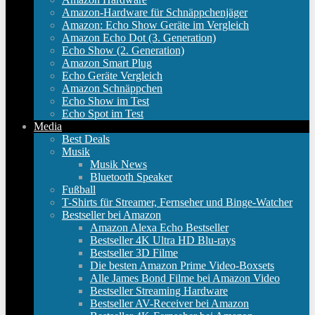
Amazon-Hardware für Schnäppchenjäger
Amazon: Echo Show Geräte im Vergleich
Amazon Echo Dot (3. Generation)
Echo Show (2. Generation)
Amazon Smart Plug
Echo Geräte Vergleich
Amazon Schnäppchen
Echo Show im Test
Echo Spot im Test
Media
Best Deals
Musik
Musik News
Bluetooth Speaker
Fußball
T-Shirts für Streamer, Fernseher und Binge-Watcher
Bestseller bei Amazon
Amazon Alexa Echo Bestseller
Bestseller 4K Ultra HD Blu-rays
Bestseller 3D Filme
Die besten Amazon Prime Video-Boxsets
Alle James Bond Filme bei Amazon Video
Bestseller Streaming Hardware
Bestseller AV-Receiver bei Amazon