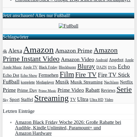
Jetzt anschauen! Alles nur Fußball!
Schlagwörter
Amazon
Amazon
Amazon Prime
Alexa
4k
Prime Instant Video
Amazon Video
Angebot
Apple
Android
Bluray
Echo
Apple Music
Apple TV
Blockbuster
DAZN
Black Friday
DVDs
Film
Fire TV
Fire TV Stick
Fernsehen
Echo Dot
Echo Show
Fußball
Musik
Musik Streaming
Netflix
Mediaplayer
Nachlass
komplette
Serie
Prime
Rabatt
Prime Video
Prime Day
Reviews
Prime Music
Streaming
Ultra
Sport
Staffel
TV
Ultra HD
Video
Sky
Letzten Einträge
Amazon Black Friday Woche 2026: Große Rabatte bei
Audible, Kindle Unlimited, Paramount+ und
Amazon Hardware