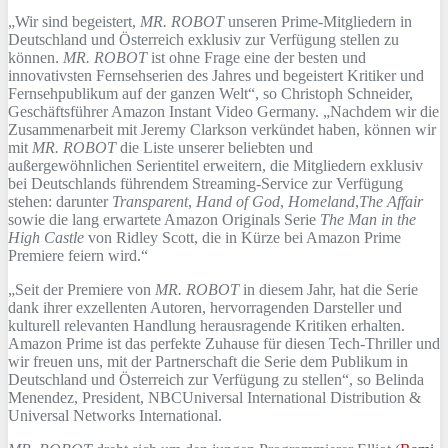
„Wir sind begeistert,
MR. ROBOT
unseren Prime-Mitgliedern in
Deutschland und Österreich exklusiv zur Verfügung stellen zu
können.
MR. ROBOT
ist ohne Frage eine der besten und
innovativsten Fernsehserien des Jahres und begeistert Kritiker und
Fernsehpublikum auf der ganzen Welt“, so Christoph Schneider,
Geschäftsführer Amazon Instant Video Germany. „Nachdem wir die
Zusammenarbeit mit Jeremy Clarkson verkündet haben, können wir
mit
MR. ROBOT
die Liste unserer beliebten und
außergewöhnlichen Serientitel erweitern, die Mitgliedern exklusiv
bei Deutschlands führendem Streaming-Service zur Verfügung
stehen: darunter
Transparent
,
Hand of God
,
Homeland
,
The Affair
sowie die lang erwartete Amazon Originals Serie
The Man in the
High Castle
von Ridley Scott, die in Kürze bei Amazon Prime
Premiere feiern wird.“
„Seit der Premiere von
MR. ROBOT
in diesem Jahr, hat die Serie
dank ihrer exzellenten Autoren, hervorragenden Darsteller und
kulturell relevanten Handlung herausragende Kritiken erhalten.
Amazon Prime ist das perfekte Zuhause für diesen Tech-Thriller und
wir freuen uns, mit der Partnerschaft die Serie dem Publikum in
Deutschland und Österreich zur Verfügung zu stellen“, so Belinda
Menendez, President, NBCUniversal International Distribution &
Universal Networks International.