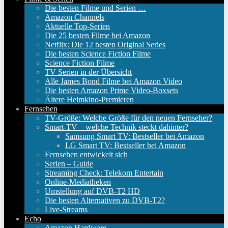
Die besten Filme und Serien …
Amazon Channels
Aktuelle Top-Serien
Die 25 besten Filme bei Amazon
Netflix: Die 12 besten Original Series
Die besten Science Fiction Filme
Science Fiction Filme
TV Serien in der Übersicht
Alle James Bond Filme bei Amazon Video
Die besten Amazon Prime Video-Boxsets
Ältere Heimkino-Premieren
Fernsehen
TV-Größe: Welche Größe für den neuen Fernseher?
Smart-TV – welche Technik steckt dahinter?
Samsung Smart TV: Bestseller bei Amazon
LG Smart TV: Bestseller bei Amazon
Fernsehen entwickelt sich
Serien – Guide
Streaming Check: Telekom Entertain
Online-Mediatheken
Umstellung auf DVB-T2 HD
Die besten Alternativen zu DVB-T2?
Live-Streams
Echo
Amazon Hardware