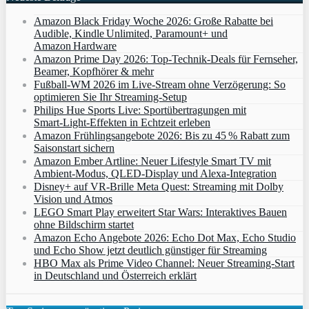
Amazon Black Friday Woche 2026: Große Rabatte bei
Audible, Kindle Unlimited, Paramount+ und
Amazon Hardware
Amazon Prime Day 2026: Top-Technik-Deals für Fernseher,
Beamer, Kopfhörer & mehr
Fußball-WM 2026 im Live-Stream ohne Verzögerung: So
optimieren Sie Ihr Streaming-Setup
Philips Hue Sports Live: Sportübertragungen mit
Smart‑Light‑Effekten in Echtzeit erleben
Amazon Frühlingsangebote 2026: Bis zu 45 % Rabatt zum
Saisonstart sichern
Amazon Ember Artline: Neuer Lifestyle Smart TV mit
Ambient‑Modus, QLED‑Display und Alexa‑Integration
Disney+ auf VR-Brille Meta Quest: Streaming mit Dolby
Vision und Atmos
LEGO Smart Play erweitert Star Wars: Interaktives Bauen
ohne Bildschirm startet
Amazon Echo Angebote 2026: Echo Dot Max, Echo Studio
und Echo Show jetzt deutlich günstiger für Streaming
HBO Max als Prime Video Channel: Neuer Streaming‑Start
in Deutschland und Österreich erklärt