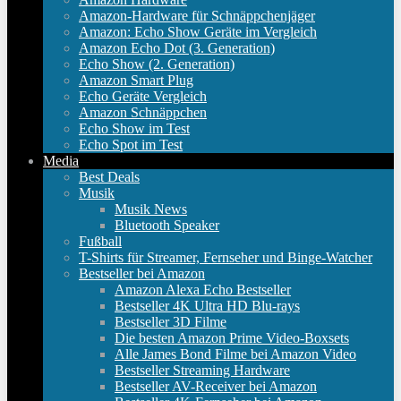
Amazon-Hardware für Schnäppchenjäger
Amazon: Echo Show Geräte im Vergleich
Amazon Echo Dot (3. Generation)
Echo Show (2. Generation)
Amazon Smart Plug
Echo Geräte Vergleich
Amazon Schnäppchen
Echo Show im Test
Echo Spot im Test
Media
Best Deals
Musik
Musik News
Bluetooth Speaker
Fußball
T-Shirts für Streamer, Fernseher und Binge-Watcher
Bestseller bei Amazon
Amazon Alexa Echo Bestseller
Bestseller 4K Ultra HD Blu-rays
Bestseller 3D Filme
Die besten Amazon Prime Video-Boxsets
Alle James Bond Filme bei Amazon Video
Bestseller Streaming Hardware
Bestseller AV-Receiver bei Amazon