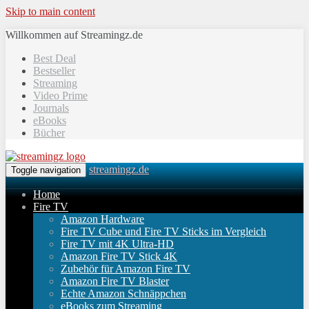
Skip to main content
Willkommen auf Streamingz.de
Best Deal
Bestseller
Streaming
Video Prime
Journals
eBooks
Bücher
streamingz.de
Toggle navigation
Home
Fire TV
Amazon Hardware
Fire TV Cube und Fire TV Sticks im Vergleich
Fire TV mit 4K Ultra-HD
Amazon Fire TV Stick 4K
Zubehör für Amazon Fire TV
Amazon Fire TV Blaster
Echte Amazon Schnäppchen
eBooks zum Streaming