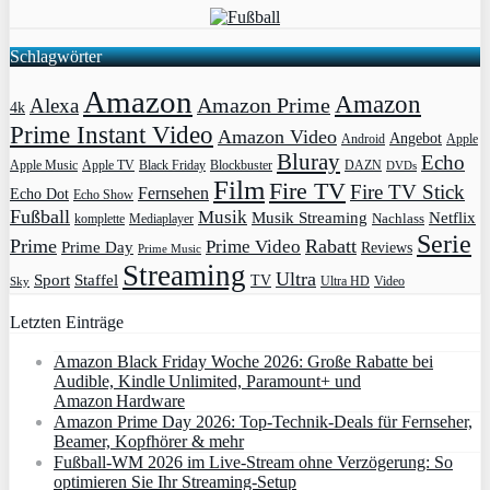
Schlagwörter
Amazon
Amazon
Amazon Prime
Alexa
4k
Prime Instant Video
Amazon Video
Angebot
Apple
Android
Bluray
Echo
Apple Music
Apple TV
Blockbuster
DAZN
Black Friday
DVDs
Film
Fire TV
Fire TV Stick
Fernsehen
Echo Dot
Echo Show
Fußball
Musik
Musik Streaming
Netflix
Mediaplayer
Nachlass
komplette
Serie
Prime
Rabatt
Prime Video
Prime Day
Reviews
Prime Music
Streaming
Ultra
Sport
Staffel
TV
Ultra HD
Video
Sky
Letzten Einträge
Amazon Black Friday Woche 2026: Große Rabatte bei
Audible, Kindle Unlimited, Paramount+ und
Amazon Hardware
Amazon Prime Day 2026: Top-Technik-Deals für Fernseher,
Beamer, Kopfhörer & mehr
Fußball-WM 2026 im Live-Stream ohne Verzögerung: So
optimieren Sie Ihr Streaming-Setup