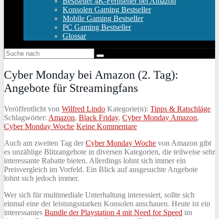
Bestseller 4K-Fernseher bei Amazon
Konsolen Gaming Bestseller
Mobile Gaming Bestseller
PC Gaming Bestseller
Glossar
Cyber Monday bei Amazon (2. Tag):
Angebote für Streamingfans
Veröffentlicht von
Wilfred Lindo
Kategorie(n):
Tipps & Ratschläge
Schlagwörter:
Amazon
,
Black Friday
,
Cyber Monday Amazon
,
Cyber Monday Woche
Keine Kommentare
Auch am zweiten Tag der
Cyber Monday Woche
von Amazon gibt
es unzählige Blitzangebote in diversen Kategorien, die teilweise sehr
interessante Rabatte bieten. Allerdings lohnt sich immer ein
Preisvergleich im Vorfeld. Ein Blick auf ausgesuchte Angebote
lohnt sich jedoch immer.
Wer sich für multimediale Unterhaltung interessiert, sollte sich
einmal eine der leistungsstarken Konsolen anschauen. Heute ist ein
interessantes
Bundle der Playstation 4 mit Need for Speed
im