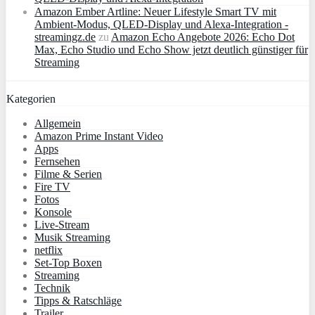
Amazon Ember Artline: Neuer Lifestyle Smart TV mit
Ambient‑Modus, QLED‑Display und Alexa‑Integration -
streamingz.de
zu
Amazon Echo Angebote 2026: Echo Dot
Max, Echo Studio und Echo Show jetzt deutlich günstiger für
Streaming
Kategorien
Allgemein
Amazon Prime Instant Video
Apps
Fernsehen
Filme & Serien
Fire TV
Fotos
Konsole
Live-Stream
Musik Streaming
netflix
Set-Top Boxen
Streaming
Technik
Tipps & Ratschläge
Trailer