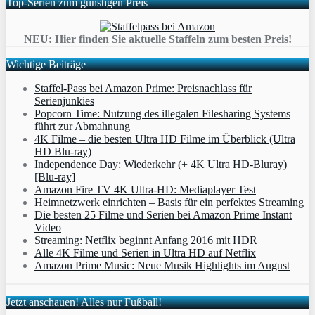
Top-Serien zum günstigen Preis
NEU: Hier finden Sie aktuelle Staffeln zum besten Preis!
Wichtige Beiträge
Staffel-Pass bei Amazon Prime: Preisnachlass für
Serienjunkies
Popcorn Time: Nutzung des illegalen Filesharing Systems
führt zur Abmahnung
4K Filme – die besten Ultra HD Filme im Überblick (Ultra
HD Blu-ray)
Independence Day: Wiederkehr (+ 4K Ultra HD-Bluray)
[Blu-ray]
Amazon Fire TV 4K Ultra-HD: Mediaplayer Test
Heimnetzwerk einrichten – Basis für ein perfektes Streaming
Die besten 25 Filme und Serien bei Amazon Prime Instant
Video
Streaming: Netflix beginnt Anfang 2016 mit HDR
Alle 4K Filme und Serien in Ultra HD auf Netflix
Amazon Prime Music: Neue Musik Highlights im August
Jetzt anschauen! Alles nur Fußball!