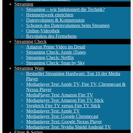
Streaming
Streaming – wie funktioniert die Technik?
Heimnetzwerk einrichten
Datenvolumen & Kompression
Schonen des Datenvolumens beim Streamen
Online-Videothek
Revolution des Fernsehens
Streaming Check
Amazon Prime Video im Detail
Streaming Check: Apple iTunes
Streaming Check: Netflix
Streaming Check: Snap by Sky
Streaming Ware
Bestseller Streaming Hardware: Top 10 der Media
Player
Mediaplayer Test: Apple TV, Fire TV, Chromecast &
Nexus Player
MediaPlayer Test: Amazon Fire TV
Mediaplayer Test: Amazon Fire TV Stick
Vergleich Fire TV versus Fire TV Stick
Mediaplayer Test: Apple TV
Mediaplayer Test: Google Chromecast
Mediaplayer Text: Google Nexus Player
Mediaplayer Test: Nvidia Shield Android TV
Filme & Serien