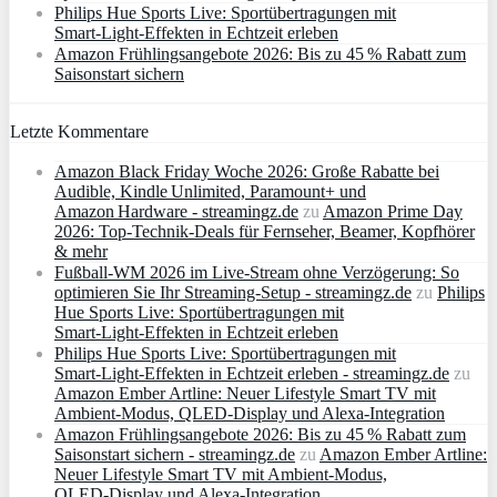
Philips Hue Sports Live: Sportübertragungen mit
Smart‑Light‑Effekten in Echtzeit erleben
Amazon Frühlingsangebote 2026: Bis zu 45 % Rabatt zum
Saisonstart sichern
Letzte Kommentare
Amazon Black Friday Woche 2026: Große Rabatte bei
Audible, Kindle Unlimited, Paramount+ und
Amazon Hardware - streamingz.de
zu
Amazon Prime Day
2026: Top-Technik-Deals für Fernseher, Beamer, Kopfhörer
& mehr
Fußball-WM 2026 im Live-Stream ohne Verzögerung: So
optimieren Sie Ihr Streaming-Setup - streamingz.de
zu
Philips
Hue Sports Live: Sportübertragungen mit
Smart‑Light‑Effekten in Echtzeit erleben
Philips Hue Sports Live: Sportübertragungen mit
Smart‑Light‑Effekten in Echtzeit erleben - streamingz.de
zu
Amazon Ember Artline: Neuer Lifestyle Smart TV mit
Ambient‑Modus, QLED‑Display und Alexa‑Integration
Amazon Frühlingsangebote 2026: Bis zu 45 % Rabatt zum
Saisonstart sichern - streamingz.de
zu
Amazon Ember Artline:
Neuer Lifestyle Smart TV mit Ambient‑Modus,
QLED‑Display und Alexa‑Integration