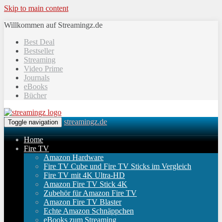
Skip to main content
Willkommen auf Streamingz.de
Best Deal
Bestseller
Streaming
Video Prime
Journals
eBooks
Bücher
streamingz.de
Toggle navigation
Home
Fire TV
Amazon Hardware
Fire TV Cube und Fire TV Sticks im Vergleich
Fire TV mit 4K Ultra-HD
Amazon Fire TV Stick 4K
Zubehör für Amazon Fire TV
Amazon Fire TV Blaster
Echte Amazon Schnäppchen
eBooks zum Streaming