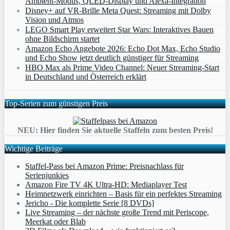
Ambient‑Modus, QLED‑Display und Alexa‑Integration
Disney+ auf VR-Brille Meta Quest: Streaming mit Dolby
Vision und Atmos
LEGO Smart Play erweitert Star Wars: Interaktives Bauen
ohne Bildschirm startet
Amazon Echo Angebote 2026: Echo Dot Max, Echo Studio
und Echo Show jetzt deutlich günstiger für Streaming
HBO Max als Prime Video Channel: Neuer Streaming‑Start
in Deutschland und Österreich erklärt
Top-Serien zum günstigen Preis
NEU: Hier finden Sie aktuelle Staffeln zum besten Preis!
Wichtige Beiträge
Staffel-Pass bei Amazon Prime: Preisnachlass für
Serienjunkies
Amazon Fire TV 4K Ultra-HD: Mediaplayer Test
Heimnetzwerk einrichten – Basis für ein perfektes Streaming
Jericho - Die komplette Serie [8 DVDs]
Live Streaming – der nächste große Trend mit Periscope,
Meerkat oder Blab