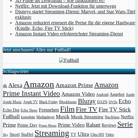
3D Filme als Download – wie funktioniert es?
Netflix: Jetzt mit Download-Funktion für unterwegs
Disneys startet Streaming-Dienst: Marvel- und Star Wars-Titel
exklusiv
Amazon reduziert erneuert die Preise für die eigene Hardware
(Kindle, Echo, Fire TV Stick)
Amazon Instant Video erfolgreichster Streaming-Dienst
Jetzt anschauen! Alles nur Fußball!
Schlagwörter
Amazon
Amazon
Amazon Prime
Alexa
4k
Prime Instant Video
Amazon Video
Angebot
Apple
Android
Bluray
Echo
Apple Music
Apple TV
Blockbuster
DAZN
Black Friday
DVDs
Film
Fire TV
Fire TV Stick
Fernsehen
Echo Dot
Echo Show
Fußball
Musik
Musik Streaming
Netflix
Mediaplayer
Nachlass
komplette
Serie
Prime
Rabatt
Prime Video
Prime Day
Reviews
Prime Music
Streaming
Ultra
Sport
Staffel
TV
Ultra HD
Video
Sky