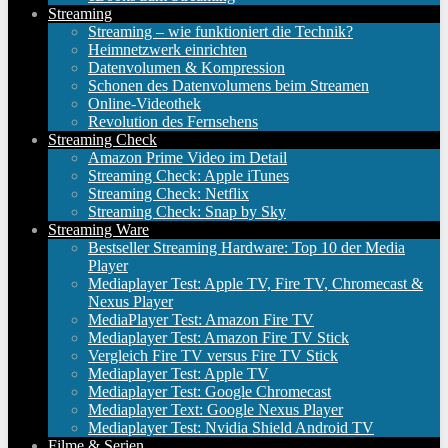
Streaming
Streaming – wie funktioniert die Technik?
Heimnetzwerk einrichten
Datenvolumen & Kompression
Schonen des Datenvolumens beim Streamen
Online-Videothek
Revolution des Fernsehens
Streaming Check
Amazon Prime Video im Detail
Streaming Check: Apple iTunes
Streaming Check: Netflix
Streaming Check: Snap by Sky
Streaming Ware
Bestseller Streaming Hardware: Top 10 der Media
Player
Mediaplayer Test: Apple TV, Fire TV, Chromecast &
Nexus Player
MediaPlayer Test: Amazon Fire TV
Mediaplayer Test: Amazon Fire TV Stick
Vergleich Fire TV versus Fire TV Stick
Mediaplayer Test: Apple TV
Mediaplayer Test: Google Chromecast
Mediaplayer Text: Google Nexus Player
Mediaplayer Test: Nvidia Shield Android TV
Filme & Serien