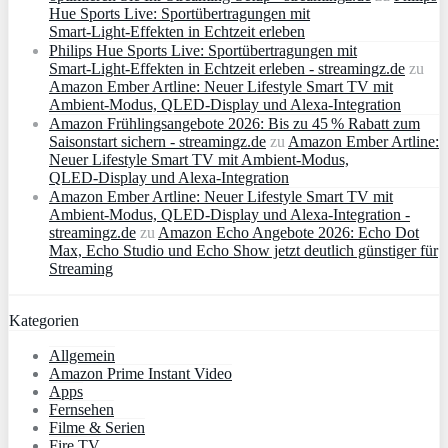
Hue Sports Live: Sportübertragungen mit
Smart‑Light‑Effekten in Echtzeit erleben
Philips Hue Sports Live: Sportübertragungen mit
Smart‑Light‑Effekten in Echtzeit erleben - streamingz.de
zu
Amazon Ember Artline: Neuer Lifestyle Smart TV mit
Ambient‑Modus, QLED‑Display und Alexa‑Integration
Amazon Frühlingsangebote 2026: Bis zu 45 % Rabatt zum
Saisonstart sichern - streamingz.de
zu
Amazon Ember Artline:
Neuer Lifestyle Smart TV mit Ambient‑Modus,
QLED‑Display und Alexa‑Integration
Amazon Ember Artline: Neuer Lifestyle Smart TV mit
Ambient‑Modus, QLED‑Display und Alexa‑Integration -
streamingz.de
zu
Amazon Echo Angebote 2026: Echo Dot
Max, Echo Studio und Echo Show jetzt deutlich günstiger für
Streaming
Kategorien
Allgemein
Amazon Prime Instant Video
Apps
Fernsehen
Filme & Serien
Fire TV