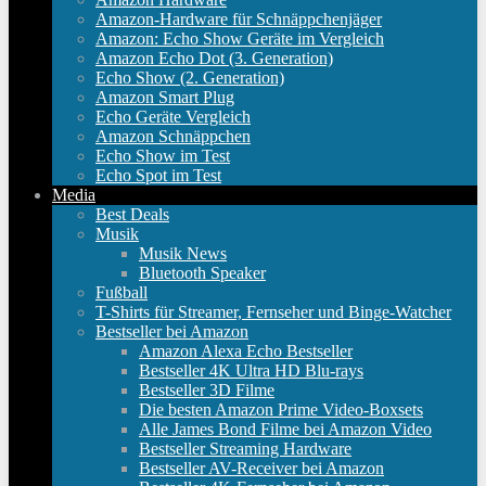
Amazon-Hardware für Schnäppchenjäger
Amazon: Echo Show Geräte im Vergleich
Amazon Echo Dot (3. Generation)
Echo Show (2. Generation)
Amazon Smart Plug
Echo Geräte Vergleich
Amazon Schnäppchen
Echo Show im Test
Echo Spot im Test
Media
Best Deals
Musik
Musik News
Bluetooth Speaker
Fußball
T-Shirts für Streamer, Fernseher und Binge-Watcher
Bestseller bei Amazon
Amazon Alexa Echo Bestseller
Bestseller 4K Ultra HD Blu-rays
Bestseller 3D Filme
Die besten Amazon Prime Video-Boxsets
Alle James Bond Filme bei Amazon Video
Bestseller Streaming Hardware
Bestseller AV-Receiver bei Amazon