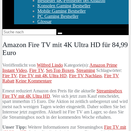
Bestseller 4K-Fernseher bei Amazon
Konsolen Gaming Bestseller
Mobile Gaming Bestseller
PC Gaming Bestseller
Glossar
Amazon Fire TV mit 4K Ultra HD für 84,99
Euro
Veröffentlicht von
Wilfred Lindo
Kategorie(n):
Amazon Prime
Instant Video
,
Fire TV
,
Set-Top Boxen
,
Streaming
Schlagwörter:
Fire TV
,
Fire TV mit 4K Ultra HD
,
Fire TV Nachlass
,
Fire TV
Rabatt
Keine Kommentare
Erneut reduziert Amazon den Preis für die aktuelle
Streamingbox
Fire TV mit 4K Ultra HD
. Wer sich jetzt zum Kauf entscheidet,
spart immerhin 15 Euro. Die Aktion ist zeitlich unbegrenzt und wird
meist nach wenigen Tagen wieder eingestellt. Daher sollten Sie bei
Interesse jetzt zugreifen. Aktuell ist Fire TV am Lager, so dass Sie
die Streamingbox noch in der kommenden Woche erhalten.
Unser Tipp:
Weitere Informationen zur Streamingbox
Fire TV mit