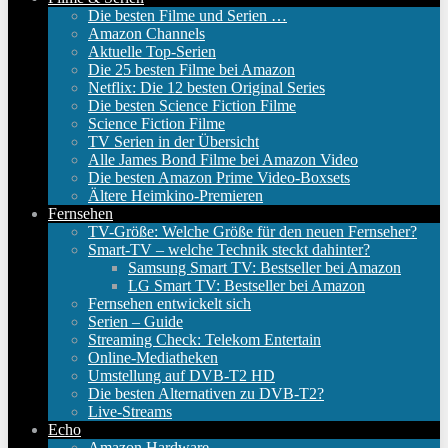
Die besten Filme und Serien …
Amazon Channels
Aktuelle Top-Serien
Die 25 besten Filme bei Amazon
Netflix: Die 12 besten Original Series
Die besten Science Fiction Filme
Science Fiction Filme
TV Serien in der Übersicht
Alle James Bond Filme bei Amazon Video
Die besten Amazon Prime Video-Boxsets
Ältere Heimkino-Premieren
Fernsehen
TV-Größe: Welche Größe für den neuen Fernseher?
Smart-TV – welche Technik steckt dahinter?
Samsung Smart TV: Bestseller bei Amazon
LG Smart TV: Bestseller bei Amazon
Fernsehen entwickelt sich
Serien – Guide
Streaming Check: Telekom Entertain
Online-Mediatheken
Umstellung auf DVB-T2 HD
Die besten Alternativen zu DVB-T2?
Live-Streams
Echo
Amazon Hardware