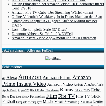
Freitag Filmeabend bei Amazon Video: 10 Blockbuster für 99
Cent (2/2018)
Amazon Fire TV Cube: Der Streaming-Würfel kommt
Online-Videothek Wuaki.tv geht in Deutschland an den Start
Champions League: BVB gegen Atlético Madrid live bei
DAZN
Lost - Die komplette Serie (37 Discs)
Downton Abbey - Staffel fünf [4 DVDs]
Amazon Instant Video App – mobil und in HD streamen
Jetzt anschauen! Alles nur Fußball!
Schlagwörter
Amazon
Amazon
Amazon Prime
Alexa
4k
Prime Instant Video
Amazon Video
Angebot
Apple
Android
Bluray
Echo
Apple Music
Apple TV
Blockbuster
DAZN
Black Friday
DVDs
Film
Fire TV
Fire TV Stick
Fernsehen
Echo Dot
Echo Show
Fußball
Musik
Musik Streaming
Netflix
Mediaplayer
Nachlass
komplette