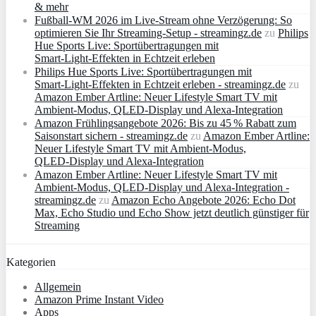
& mehr
Fußball-WM 2026 im Live-Stream ohne Verzögerung: So
optimieren Sie Ihr Streaming-Setup - streamingz.de
zu
Philips
Hue Sports Live: Sportübertragungen mit
Smart‑Light‑Effekten in Echtzeit erleben
Philips Hue Sports Live: Sportübertragungen mit
Smart‑Light‑Effekten in Echtzeit erleben - streamingz.de
zu
Amazon Ember Artline: Neuer Lifestyle Smart TV mit
Ambient‑Modus, QLED‑Display und Alexa‑Integration
Amazon Frühlingsangebote 2026: Bis zu 45 % Rabatt zum
Saisonstart sichern - streamingz.de
zu
Amazon Ember Artline:
Neuer Lifestyle Smart TV mit Ambient‑Modus,
QLED‑Display und Alexa‑Integration
Amazon Ember Artline: Neuer Lifestyle Smart TV mit
Ambient‑Modus, QLED‑Display und Alexa‑Integration -
streamingz.de
zu
Amazon Echo Angebote 2026: Echo Dot
Max, Echo Studio und Echo Show jetzt deutlich günstiger für
Streaming
Kategorien
Allgemein
Amazon Prime Instant Video
Apps