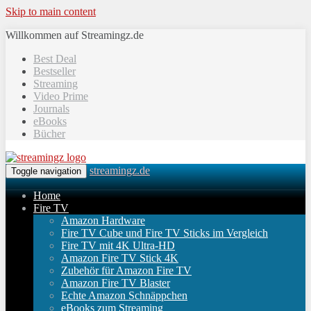
Skip to main content
Willkommen auf Streamingz.de
Best Deal
Bestseller
Streaming
Video Prime
Journals
eBooks
Bücher
streamingz.de
Toggle navigation
Home
Fire TV
Amazon Hardware
Fire TV Cube und Fire TV Sticks im Vergleich
Fire TV mit 4K Ultra-HD
Amazon Fire TV Stick 4K
Zubehör für Amazon Fire TV
Amazon Fire TV Blaster
Echte Amazon Schnäppchen
eBooks zum Streaming