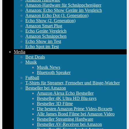
Amazon-Hardware für Schnäppchenjäger
Amazon: Echo Show Geräte im Vergleich
Amazon Echo Dot (3. Generation)
Echo Show (2. Generation)
Amazon Smart Plug
Echo Geräte Vergleich
Amazon Schnäppchen
Echo Show im Test
Echo Spot im Test
Media
Best Deals
Musik
Musik News
Bluetooth Speaker
Fußball
T-Shirts für Streamer, Fernseher und Binge-Watcher
Bestseller bei Amazon
Amazon Alexa Echo Bestseller
Bestseller 4K Ultra HD Blu-rays
Bestseller 3D Filme
Die besten Amazon Prime Video-Boxsets
Alle James Bond Filme bei Amazon Video
Bestseller Streaming Hardware
Bestseller AV-Receiver bei Amazon