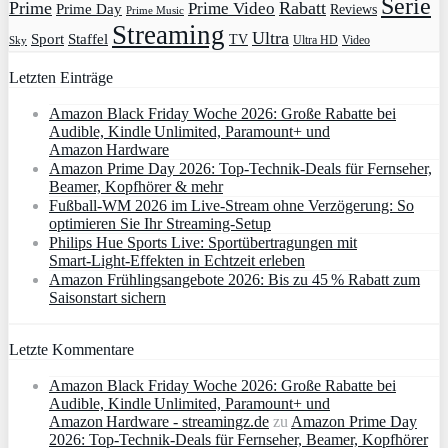
Serie
Prime
Rabatt
Prime Video
Prime Day
Reviews
Prime Music
Streaming
Ultra
Sport
Staffel
TV
Ultra HD
Video
Sky
Letzten Einträge
Amazon Black Friday Woche 2026: Große Rabatte bei
Audible, Kindle Unlimited, Paramount+ und
Amazon Hardware
Amazon Prime Day 2026: Top-Technik-Deals für Fernseher,
Beamer, Kopfhörer & mehr
Fußball-WM 2026 im Live-Stream ohne Verzögerung: So
optimieren Sie Ihr Streaming-Setup
Philips Hue Sports Live: Sportübertragungen mit
Smart‑Light‑Effekten in Echtzeit erleben
Amazon Frühlingsangebote 2026: Bis zu 45 % Rabatt zum
Saisonstart sichern
Letzte Kommentare
Amazon Black Friday Woche 2026: Große Rabatte bei
Audible, Kindle Unlimited, Paramount+ und
Amazon Hardware - streamingz.de
zu
Amazon Prime Day
2026: Top-Technik-Deals für Fernseher, Beamer, Kopfhörer