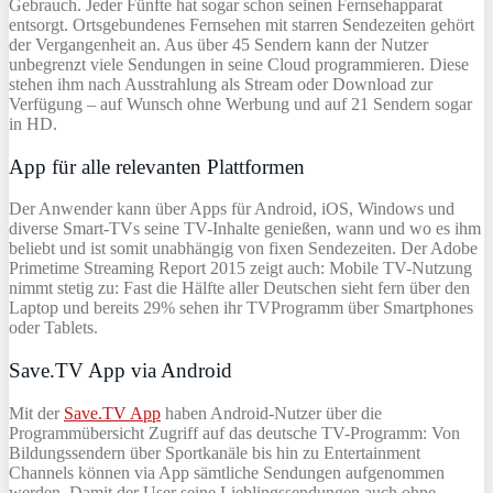
Gebrauch. Jeder Fünfte hat sogar schon seinen Fernsehapparat
entsorgt. Ortsgebundenes Fernsehen mit starren Sendezeiten gehört
der Vergangenheit an. Aus über 45 Sendern kann der Nutzer
unbegrenzt viele Sendungen in seine Cloud programmieren. Diese
stehen ihm nach Ausstrahlung als Stream oder Download zur
Verfügung – auf Wunsch ohne Werbung und auf 21 Sendern sogar
in HD.
App für alle relevanten Plattformen
Der Anwender kann über Apps für Android, iOS, Windows und
diverse Smart-TVs seine TV-Inhalte genießen, wann und wo es ihm
beliebt und ist somit unabhängig von fixen Sendezeiten. Der Adobe
Primetime Streaming Report 2015 zeigt auch: Mobile TV-Nutzung
nimmt stetig zu: Fast die Hälfte aller Deutschen sieht fern über den
Laptop und bereits 29% sehen ihr TVProgramm über Smartphones
oder Tablets.
Save.TV App via Android
Mit der
Save.TV App
haben Android-Nutzer über die
Programmübersicht Zugriff auf das deutsche TV-Programm: Von
Bildungssendern über Sportkanäle bis hin zu Entertainment
Channels können via App sämtliche Sendungen aufgenommen
werden. Damit der User seine Lieblingssendungen auch ohne