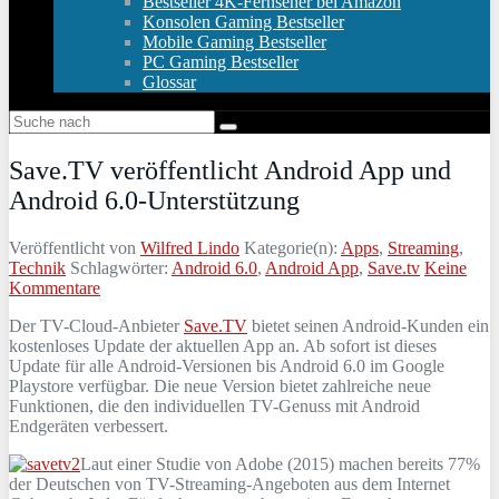
Bestseller 4K-Fernseher bei Amazon
Konsolen Gaming Bestseller
Mobile Gaming Bestseller
PC Gaming Bestseller
Glossar
Save.TV veröffentlicht Android App und
Android 6.0-Unterstützung
Veröffentlicht von
Wilfred Lindo
Kategorie(n):
Apps
,
Streaming
,
Technik
Schlagwörter:
Android 6.0
,
Android App
,
Save.tv
Keine
Kommentare
Der TV-Cloud-Anbieter
Save.TV
bietet seinen Android-Kunden ein
kostenloses Update der aktuellen App an. Ab sofort ist dieses
Update für alle Android-Versionen bis Android 6.0 im Google
Playstore verfügbar. Die neue Version bietet zahlreiche neue
Funktionen, die den individuellen TV-Genuss mit Android
Endgeräten verbessert.
Laut einer Studie von Adobe (2015) machen bereits 77%
der Deutschen von TV-Streaming-Angeboten aus dem Internet