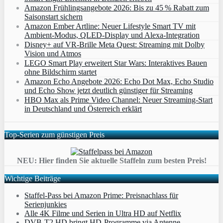
Amazon Frühlingsangebote 2026: Bis zu 45 % Rabatt zum
Saisonstart sichern
Amazon Ember Artline: Neuer Lifestyle Smart TV mit
Ambient‑Modus, QLED‑Display und Alexa‑Integration
Disney+ auf VR-Brille Meta Quest: Streaming mit Dolby
Vision und Atmos
LEGO Smart Play erweitert Star Wars: Interaktives Bauen
ohne Bildschirm startet
Amazon Echo Angebote 2026: Echo Dot Max, Echo Studio
und Echo Show jetzt deutlich günstiger für Streaming
HBO Max als Prime Video Channel: Neuer Streaming‑Start
in Deutschland und Österreich erklärt
Top-Serien zum günstigen Preis
NEU: Hier finden Sie aktuelle Staffeln zum besten Preis!
Wichtige Beiträge
Staffel-Pass bei Amazon Prime: Preisnachlass für
Serienjunkies
Alle 4K Filme und Serien in Ultra HD auf Netflix
DVB-T2 HD bringt HD-Programme via Antenne