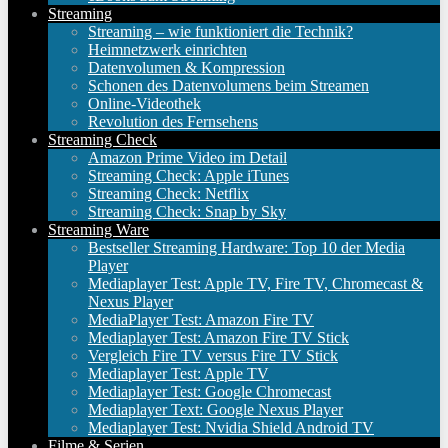
Streaming
Streaming – wie funktioniert die Technik?
Heimnetzwerk einrichten
Datenvolumen & Kompression
Schonen des Datenvolumens beim Streamen
Online-Videothek
Revolution des Fernsehens
Streaming Check
Amazon Prime Video im Detail
Streaming Check: Apple iTunes
Streaming Check: Netflix
Streaming Check: Snap by Sky
Streaming Ware
Bestseller Streaming Hardware: Top 10 der Media
Player
Mediaplayer Test: Apple TV, Fire TV, Chromecast &
Nexus Player
MediaPlayer Test: Amazon Fire TV
Mediaplayer Test: Amazon Fire TV Stick
Vergleich Fire TV versus Fire TV Stick
Mediaplayer Test: Apple TV
Mediaplayer Test: Google Chromecast
Mediaplayer Text: Google Nexus Player
Mediaplayer Test: Nvidia Shield Android TV
Filme & Serien