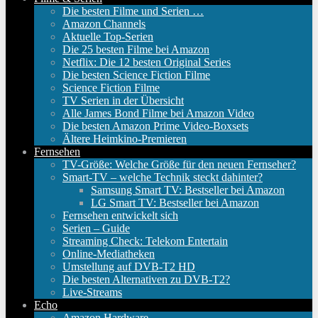
Die besten Filme und Serien …
Amazon Channels
Aktuelle Top-Serien
Die 25 besten Filme bei Amazon
Netflix: Die 12 besten Original Series
Die besten Science Fiction Filme
Science Fiction Filme
TV Serien in der Übersicht
Alle James Bond Filme bei Amazon Video
Die besten Amazon Prime Video-Boxsets
Ältere Heimkino-Premieren
Fernsehen
TV-Größe: Welche Größe für den neuen Fernseher?
Smart-TV – welche Technik steckt dahinter?
Samsung Smart TV: Bestseller bei Amazon
LG Smart TV: Bestseller bei Amazon
Fernsehen entwickelt sich
Serien – Guide
Streaming Check: Telekom Entertain
Online-Mediatheken
Umstellung auf DVB-T2 HD
Die besten Alternativen zu DVB-T2?
Live-Streams
Echo
Amazon Hardware