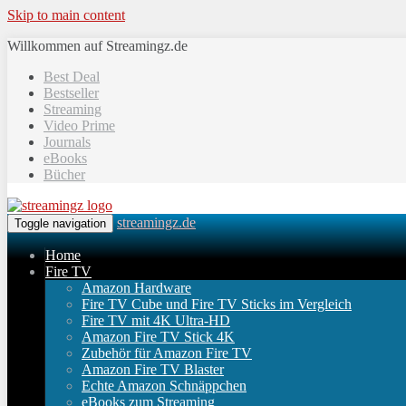
Skip to main content
Willkommen auf Streamingz.de
Best Deal
Bestseller
Streaming
Video Prime
Journals
eBooks
Bücher
streamingz.de
Toggle navigation
Home
Fire TV
Amazon Hardware
Fire TV Cube und Fire TV Sticks im Vergleich
Fire TV mit 4K Ultra-HD
Amazon Fire TV Stick 4K
Zubehör für Amazon Fire TV
Amazon Fire TV Blaster
Echte Amazon Schnäppchen
eBooks zum Streaming