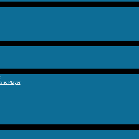
r
xus Player