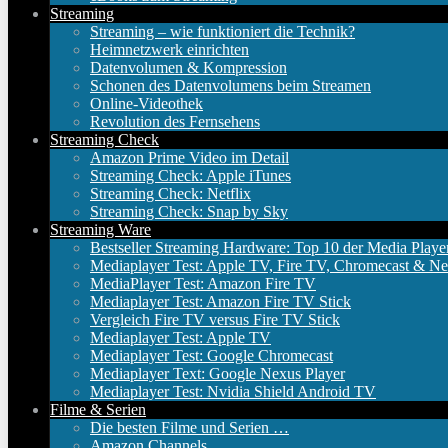
Streaming
Streaming – wie funktioniert die Technik?
Heimnetzwerk einrichten
Datenvolumen & Kompression
Schonen des Datenvolumens beim Streamen
Online-Videothek
Revolution des Fernsehens
Streaming Check
Amazon Prime Video im Detail
Streaming Check: Apple iTunes
Streaming Check: Netflix
Streaming Check: Snap by Sky
Streaming Ware
Bestseller Streaming Hardware: Top 10 der Media Playe
Mediaplayer Test: Apple TV, Fire TV, Chromecast & Ne
MediaPlayer Test: Amazon Fire TV
Mediaplayer Test: Amazon Fire TV Stick
Vergleich Fire TV versus Fire TV Stick
Mediaplayer Test: Apple TV
Mediaplayer Test: Google Chromecast
Mediaplayer Text: Google Nexus Player
Mediaplayer Test: Nvidia Shield Android TV
Filme & Serien
Die besten Filme und Serien …
Amazon Channels