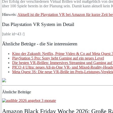
Der Erfolg der verschiedenen Virtual Brillen wird maßgeblich von de
über 100 Spiele bereits in der Planung sein. Damit kann aktuell kein 
Hinweis
:
Aktuell ist die Playstation VR bei Amazon für kurze Zeit bes
Das Playstation VR System im Detail
[table id=43 /]
Ähnliche Beträge - die Sie interessieren
Kino der Zukunft: Netflix, Prime Video & Co auf Meta Quest 
PlayStation 5 Pro: Sony hebt Gaming auf ein neues Level
Die besten VR-Brillen: Immersives Streaming und Gaming au
PICO 4 Ultra: neues All-in-One VR- und Mixed-Reality-Heads
Meta Quest 3S: Die neue VR-Brille im Preis-Leistungs-Verglei
Ähnliche Beiträge
Amazon Black Friday Woche 2026: Große Ra