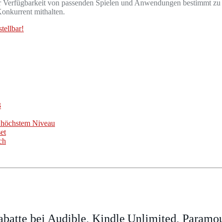
r Verfügbarkeit von passenden Spielen und Anwendungen bestimmt zu se
Konkurrent mithalten.
tellbar!
3
f höchstem Niveau
et
ch
batte bei Audible, Kindle Unlimited, Param