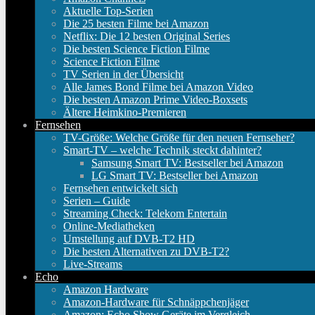
Aktuelle Top-Serien
Die 25 besten Filme bei Amazon
Netflix: Die 12 besten Original Series
Die besten Science Fiction Filme
Science Fiction Filme
TV Serien in der Übersicht
Alle James Bond Filme bei Amazon Video
Die besten Amazon Prime Video-Boxsets
Ältere Heimkino-Premieren
Fernsehen
TV-Größe: Welche Größe für den neuen Fernseher?
Smart-TV – welche Technik steckt dahinter?
Samsung Smart TV: Bestseller bei Amazon
LG Smart TV: Bestseller bei Amazon
Fernsehen entwickelt sich
Serien – Guide
Streaming Check: Telekom Entertain
Online-Mediatheken
Umstellung auf DVB-T2 HD
Die besten Alternativen zu DVB-T2?
Live-Streams
Echo
Amazon Hardware
Amazon-Hardware für Schnäppchenjäger
Amazon: Echo Show Geräte im Vergleich