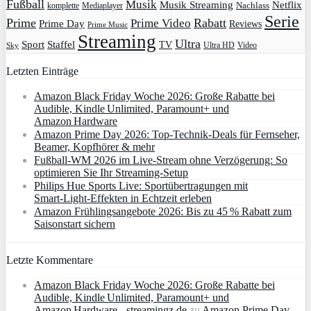
Fußball
Musik
Musik Streaming
Netflix
Mediaplayer
Nachlass
komplette
Serie
Prime
Rabatt
Prime Video
Prime Day
Reviews
Prime Music
Streaming
Ultra
Sport
Staffel
TV
Ultra HD
Video
Sky
Letzten Einträge
Amazon Black Friday Woche 2026: Große Rabatte bei
Audible, Kindle Unlimited, Paramount+ und
Amazon Hardware
Amazon Prime Day 2026: Top-Technik-Deals für Fernseher,
Beamer, Kopfhörer & mehr
Fußball-WM 2026 im Live-Stream ohne Verzögerung: So
optimieren Sie Ihr Streaming-Setup
Philips Hue Sports Live: Sportübertragungen mit
Smart‑Light‑Effekten in Echtzeit erleben
Amazon Frühlingsangebote 2026: Bis zu 45 % Rabatt zum
Saisonstart sichern
Letzte Kommentare
Amazon Black Friday Woche 2026: Große Rabatte bei
Audible, Kindle Unlimited, Paramount+ und
Amazon Hardware - streamingz.de
zu
Amazon Prime Day