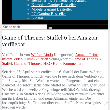
Bestseller 4K-Fernseher bei Amazon
Konsolen Gaming Bestseller
Mobile Gaming Bestseller
PC Gaming Bestseller
Glossar
Game of Thrones: Staffel 6 bei Amazon
verfügbar
Veröffentlicht von
Wilfred Lindo
Kategorie(n):
Amazon Prime
Instant Video
,
Filme & Serien
Schlagwörter:
Game of Thones 6.
Staffel
,
Game of Thrones
,
HBO
Keine Kommentare
Seit dem 25. April startet endlich die 6. Staffel der Fantasy-Serie
Game of Thrones. Endlich wird die Frage nach dem Verbleib von
Jon Snow gelöst. Seit Wochen wartet die Fangemeinde auf eine
Antwort. Ab sofort ist die neue Staffel bei Amazon verfügbar. Jede
Woche wird eine weitere Folge eingestellt (dt./OV, inkl. dt./engl.
Untertitel). In Staffel 6 der HBO-Serie werden vertraute Gesichter
um ihr Leben kämpfen und neue Allianzen eingehen. Die
kostenpflichtige Staffel kann über einen Staffel-Pass etwas günstiger
bezogen werden.