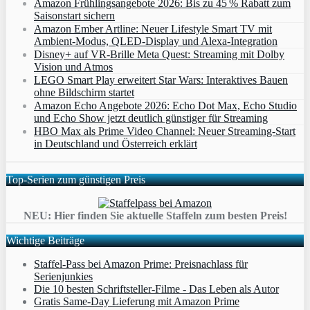
Amazon Frühlingsangebote 2026: Bis zu 45 % Rabatt zum
Saisonstart sichern
Amazon Ember Artline: Neuer Lifestyle Smart TV mit
Ambient‑Modus, QLED‑Display und Alexa‑Integration
Disney+ auf VR-Brille Meta Quest: Streaming mit Dolby
Vision und Atmos
LEGO Smart Play erweitert Star Wars: Interaktives Bauen
ohne Bildschirm startet
Amazon Echo Angebote 2026: Echo Dot Max, Echo Studio
und Echo Show jetzt deutlich günstiger für Streaming
HBO Max als Prime Video Channel: Neuer Streaming‑Start
in Deutschland und Österreich erklärt
Top-Serien zum günstigen Preis
NEU: Hier finden Sie aktuelle Staffeln zum besten Preis!
Wichtige Beiträge
Staffel-Pass bei Amazon Prime: Preisnachlass für
Serienjunkies
Die 10 besten Schriftsteller-Filme - Das Leben als Autor
Gratis Same-Day Lieferung mit Amazon Prime