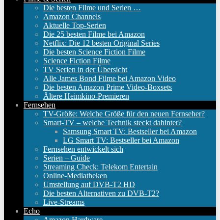
Die besten Filme und Serien …
Amazon Channels
Aktuelle Top-Serien
Die 25 besten Filme bei Amazon
Netflix: Die 12 besten Original Series
Die besten Science Fiction Filme
Science Fiction Filme
TV Serien in der Übersicht
Alle James Bond Filme bei Amazon Video
Die besten Amazon Prime Video-Boxsets
Ältere Heimkino-Premieren
Fernsehen
TV-Größe: Welche Größe für den neuen Fernseher?
Smart-TV – welche Technik steckt dahinter?
Samsung Smart TV: Bestseller bei Amazon
LG Smart TV: Bestseller bei Amazon
Fernsehen entwickelt sich
Serien – Guide
Streaming Check: Telekom Entertain
Online-Mediatheken
Umstellung auf DVB-T2 HD
Die besten Alternativen zu DVB-T2?
Live-Streams
Echo
Amazon Hardware