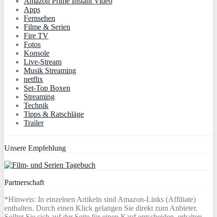
Amazon Prime Instant Video
Apps
Fernsehen
Filme & Serien
Fire TV
Fotos
Konsole
Live-Stream
Musik Streaming
netflix
Set-Top Boxen
Streaming
Technik
Tipps & Ratschläge
Trailer
Unsere Empfehlung
Partnerschaft
*Hinweis: In einzelnen Artikeln sind Amazon-Links (Affiliate)
enthalten. Durch einen Klick gelangen Sie direkt zum Anbieter.
Solltet Sie sich auf der Seite für einen Kauf entscheiden, erhalten