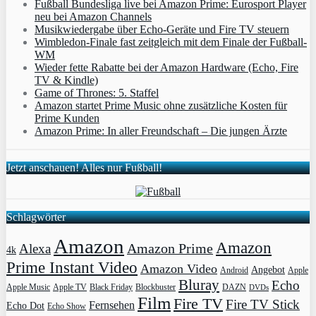
Fußball Bundesliga live bei Amazon Prime: Eurosport Player
neu bei Amazon Channels
Musikwiedergabe über Echo-Geräte und Fire TV steuern
Wimbledon-Finale fast zeitgleich mit dem Finale der Fußball-
WM
Wieder fette Rabatte bei der Amazon Hardware (Echo, Fire
TV & Kindle)
Game of Thrones: 5. Staffel
Amazon startet Prime Music ohne zusätzliche Kosten für
Prime Kunden
Amazon Prime: In aller Freundschaft – Die jungen Ärzte
Jetzt anschauen! Alles nur Fußball!
Schlagwörter
Amazon
Amazon
Amazon Prime
Alexa
4k
Prime Instant Video
Amazon Video
Angebot
Apple
Android
Bluray
Echo
Apple Music
Apple TV
Blockbuster
DAZN
Black Friday
DVDs
Film
Fire TV
Fire TV Stick
Fernsehen
Echo Dot
Echo Show