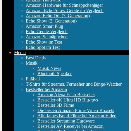
Amazon-Hardware für Schnäppchenjäger
Amazon: Echo Show Geräte im Vergleich
Amazon Echo Dot (3. Generation)
Echo Show (2. Generation)
Amazon Smart Plug
Echo Geräte Vergleich
Amazon Schnäppchen
Echo Show im Test
Echo Spot im Test
Media
Best Deals
Musik
Musik News
Bluetooth Speaker
Fußball
T-Shirts für Streamer, Fernseher und Binge-Watcher
Bestseller bei Amazon
Amazon Alexa Echo Bestseller
Bestseller 4K Ultra HD Blu-rays
Bestseller 3D Filme
Die besten Amazon Prime Video-Boxsets
Alle James Bond Filme bei Amazon Video
Bestseller Streaming Hardware
Bestseller AV-Receiver bei Amazon