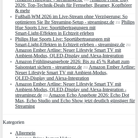
2026: Top-Technik-Deals für Fernseher, Beamer, Kopfhörer
& mehr
Fußball-WM 2026 im Live-Stream ohne Verzögerung: So
optimieren Sie Ihr Streaming-Setup - streamingz.de
zu
Philips
Hue Sports Live: Sportübertragungen mit
Smart‑Light‑Effekten in Echtzeit erleben
Philips Hue Sports Live: Sportübertragungen mit
Smart‑Light‑Effekten in Echtzeit erleben - streamingz.de
zu
Amazon Ember Artline: Neuer Lifestyle Smart TV mit
Ambient‑Modus, QLED‑Display und Alexa‑Integration
Amazon Frühlingsangebote 2026: Bis zu 45 % Rabatt zum
Saisonstart sichern - streamingz.de
zu
Amazon Ember Artline:
Neuer Lifestyle Smart TV mit Ambient‑Modus,
QLED‑Display und Alexa‑Integration
Amazon Ember Artline: Neuer Lifestyle Smart TV mit
Ambient‑Modus, QLED‑Display und Alexa‑Integration -
streamingz.de
zu
Amazon Echo Angebote 2026: Echo Dot
Max, Echo Studio und Echo Show jetzt deutlich günstiger für
Streaming
Kategorien
Allgemein