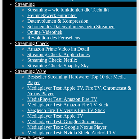
Streaming
Streaming – wie funktioniert die Technik?
Heimnetzwerk einrichten
Datenvolumen & Kompression
Schonen des Datenvolumens beim Streamen
Online-Videothek
Revolution des Fernsehens
Streaming Check
Amazon Prime Video im Detail
Streaming Check: Apple iTunes
Streaming Check: Netflix
Streaming Check: Snap by Sky
Streaming Ware
Bestseller Streaming Hardware: Top 10 der Media
Player
Mediaplayer Test: Apple TV, Fire TV, Chromecast &
Nexus Player
MediaPlayer Test: Amazon Fire TV
Mediaplayer Test: Amazon Fire TV Stick
Vergleich Fire TV versus Fire TV Stick
Mediaplayer Test: Apple TV
Mediaplayer Test: Google Chromecast
Mediaplayer Text: Google Nexus Player
Mediaplayer Test: Nvidia Shield Android TV
Filme & Serien