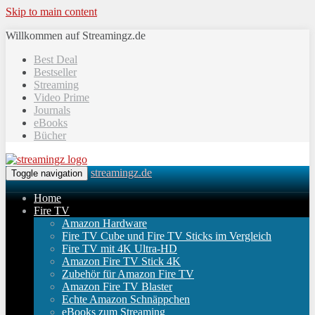
Skip to main content
Willkommen auf Streamingz.de
Best Deal
Bestseller
Streaming
Video Prime
Journals
eBooks
Bücher
streamingz.de
Toggle navigation
Home
Fire TV
Amazon Hardware
Fire TV Cube und Fire TV Sticks im Vergleich
Fire TV mit 4K Ultra-HD
Amazon Fire TV Stick 4K
Zubehör für Amazon Fire TV
Amazon Fire TV Blaster
Echte Amazon Schnäppchen
eBooks zum Streaming