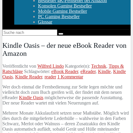
Bestseller 4K-Fernseher bei Amazon
Konsolen Gaming Bestseller
Mobile Gaming Bestseller
PC Gaming Bestseller
Glossar
Kindle Oasis – der neue eBook Reader von
Amazon
Veröffentlicht von
Wilfred Lindo
Kategorie(n):
Technik
,
Tipps &
Ratschläge
Schlagwörter:
eBook Reader
,
eReader
,
Kindle
,
Kindle
Oasis
,
Kindle Reader
,
reader
1 Kommentar
Wer doch einmal die Fernbedienung zur Seite legen möchte und
vielleicht doch zum Buch greifen will, der findet mit dem neuen
eReader
Kindle Oasis
möglicherweise die passende Ausstattung.
Der neue Reader wartet mit vielen Neuerungen auf.
Mehrere Monate Akkulaufzeit setzen neue Maßstäbe. Möglich wird
dies durch die mitgelieferte Lederhülle – wahlweise in den Farben
Schwarz, Merlot oder Walnuss – deren Zusatzakku den Kindle
Oasis automatisch auflädt, sobald Gerät und Hülle miteinander