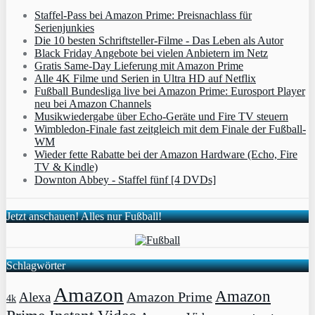
Staffel-Pass bei Amazon Prime: Preisnachlass für
Serienjunkies
Die 10 besten Schriftsteller-Filme - Das Leben als Autor
Black Friday Angebote bei vielen Anbietern im Netz
Gratis Same-Day Lieferung mit Amazon Prime
Alle 4K Filme und Serien in Ultra HD auf Netflix
Fußball Bundesliga live bei Amazon Prime: Eurosport Player
neu bei Amazon Channels
Musikwiedergabe über Echo-Geräte und Fire TV steuern
Wimbledon-Finale fast zeitgleich mit dem Finale der Fußball-
WM
Wieder fette Rabatte bei der Amazon Hardware (Echo, Fire
TV & Kindle)
Downton Abbey - Staffel fünf [4 DVDs]
Jetzt anschauen! Alles nur Fußball!
Schlagwörter
Amazon
Amazon
Amazon Prime
Alexa
4k