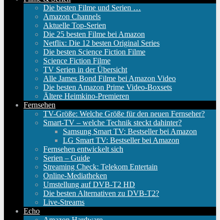
Die besten Filme und Serien …
Amazon Channels
Aktuelle Top-Serien
Die 25 besten Filme bei Amazon
Netflix: Die 12 besten Original Series
Die besten Science Fiction Filme
Science Fiction Filme
TV Serien in der Übersicht
Alle James Bond Filme bei Amazon Video
Die besten Amazon Prime Video-Boxsets
Ältere Heimkino-Premieren
Fernsehen
TV-Größe: Welche Größe für den neuen Fernseher?
Smart-TV – welche Technik steckt dahinter?
Samsung Smart TV: Bestseller bei Amazon
LG Smart TV: Bestseller bei Amazon
Fernsehen entwickelt sich
Serien – Guide
Streaming Check: Telekom Entertain
Online-Mediatheken
Umstellung auf DVB-T2 HD
Die besten Alternativen zu DVB-T2?
Live-Streams
Echo
Amazon Hardware