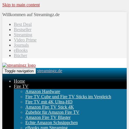
Skip to main content
Willkommen auf Streamingz.de
Best Deal
Bestseller
Streaming
Video Prime
Journals
eBooks
Bücher
streamingz.de
Toggle navigation
Home
Fire TV
Amazon Hardware
Fire TV Cube und Fire TV Sticks im Vergleich
Fire TV mit 4K Ultra-HD
Amazon Fire TV Stick 4K
Zubehör für Amazon Fire TV
Amazon Fire TV Blaster
Echte Amazon Schnäppchen
eBooks zum Streaming