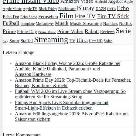
Prime Instant Video
Amazon Video
Angebot
Apple
Android
Bluray
Echo
Apple Music
Apple TV
Blockbuster
DAZN
Black Friday
DVDs
Film
Fire TV
Fire TV Stick
Fernsehen
Echo Dot
Echo Show
Fußball
Musik
Musik Streaming
Netflix
Mediaplayer
Nachlass
komplette
Serie
Prime
Rabatt
Prime Video
Prime Day
Reviews
Prime Music
Streaming
Ultra
Sport
Staffel
TV
Ultra HD
Video
Sky
Letzten Einträge
Amazon Black Friday Woche 2026: Große Rabatte bei
Audible, Kindle Unlimited, Paramount+ und
Amazon Hardware
Amazon Prime Day 2026: Top-Technik-Deals für Fernseher,
Beamer, Kopfhörer & mehr
Fußball-WM 2026 im Live-Stream ohne Verzögerung: So
optimieren Sie Ihr Streaming-Setup
Philips Hue Sports Live: Sportübertragungen mit
Smart‑Light‑Effekten in Echtzeit erleben
Amazon Frühlingsangebote 2026: Bis zu 45 % Rabatt zum
Saisonstart sichern
Letzte Kommentare