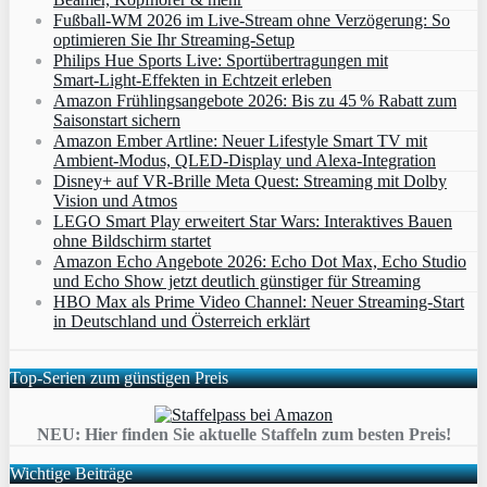
Fußball-WM 2026 im Live-Stream ohne Verzögerung: So
optimieren Sie Ihr Streaming-Setup
Philips Hue Sports Live: Sportübertragungen mit
Smart‑Light‑Effekten in Echtzeit erleben
Amazon Frühlingsangebote 2026: Bis zu 45 % Rabatt zum
Saisonstart sichern
Amazon Ember Artline: Neuer Lifestyle Smart TV mit
Ambient‑Modus, QLED‑Display und Alexa‑Integration
Disney+ auf VR-Brille Meta Quest: Streaming mit Dolby
Vision und Atmos
LEGO Smart Play erweitert Star Wars: Interaktives Bauen
ohne Bildschirm startet
Amazon Echo Angebote 2026: Echo Dot Max, Echo Studio
und Echo Show jetzt deutlich günstiger für Streaming
HBO Max als Prime Video Channel: Neuer Streaming‑Start
in Deutschland und Österreich erklärt
Top-Serien zum günstigen Preis
NEU: Hier finden Sie aktuelle Staffeln zum besten Preis!
Wichtige Beiträge