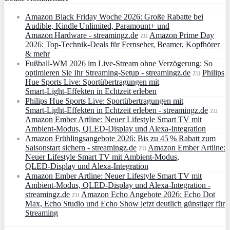
Amazon Black Friday Woche 2026: Große Rabatte bei
Audible, Kindle Unlimited, Paramount+ und
Amazon Hardware - streamingz.de
zu
Amazon Prime Day
2026: Top-Technik-Deals für Fernseher, Beamer, Kopfhörer
& mehr
Fußball-WM 2026 im Live-Stream ohne Verzögerung: So
optimieren Sie Ihr Streaming-Setup - streamingz.de
zu
Philips
Hue Sports Live: Sportübertragungen mit
Smart‑Light‑Effekten in Echtzeit erleben
Philips Hue Sports Live: Sportübertragungen mit
Smart‑Light‑Effekten in Echtzeit erleben - streamingz.de
zu
Amazon Ember Artline: Neuer Lifestyle Smart TV mit
Ambient‑Modus, QLED‑Display und Alexa‑Integration
Amazon Frühlingsangebote 2026: Bis zu 45 % Rabatt zum
Saisonstart sichern - streamingz.de
zu
Amazon Ember Artline:
Neuer Lifestyle Smart TV mit Ambient‑Modus,
QLED‑Display und Alexa‑Integration
Amazon Ember Artline: Neuer Lifestyle Smart TV mit
Ambient‑Modus, QLED‑Display und Alexa‑Integration -
streamingz.de
zu
Amazon Echo Angebote 2026: Echo Dot
Max, Echo Studio und Echo Show jetzt deutlich günstiger für
Streaming