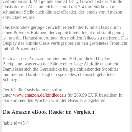
verbunden sind. Mit gerade einmal 131 g Gewicht ist der Kindle
Oasis der mit Abstand leichteste und mit 3,4 mm Stärke an der
schmalsten Stelle auch dünnste eReader, der jemals von Amazon
entwickelt wurde.
Das besonders geringe Gewicht erreicht der Kindle Oasis durch
einen Polymer-Rahmen, der zugleich federleicht und stabil genug
ist, um die Herausforderungen des mobilen Alltags zu meistern. Das
Display des Kindle Oasis verfügt über ein neu gestaltetes Frontlicht
mit 60 Prozent mehr
Erstmals setzt Amazon auf eine nur 200 µm dicke Display-
Backplane, was etwa der Stärke einer Lage Alufolie entspricht.
Damit lässt sich die Gerätedicke bei gleichbleibender Stabilität
minimieren. Darüber liegt ein spezielles, chemisch gehärtetes
Schutzglas.
Der Kindle Oasis kann ab sofort
unter
www.amazon.de/kindleoasis
für 289,99 EUR bestellbar. In
den kommenden Wochen wird der eReader ausgeliefert.
Die Amazon eBook Reader im Vergleich
[table id=45 /]