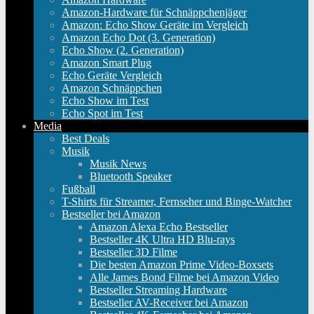
Amazon-Hardware für Schnäppchenjäger
Amazon: Echo Show Geräte im Vergleich
Amazon Echo Dot (3. Generation)
Echo Show (2. Generation)
Amazon Smart Plug
Echo Geräte Vergleich
Amazon Schnäppchen
Echo Show im Test
Echo Spot im Test
Media
Best Deals
Musik
Musik News
Bluetooth Speaker
Fußball
T-Shirts für Streamer, Fernseher und Binge-Watcher
Bestseller bei Amazon
Amazon Alexa Echo Bestseller
Bestseller 4K Ultra HD Blu-rays
Bestseller 3D Filme
Die besten Amazon Prime Video-Boxsets
Alle James Bond Filme bei Amazon Video
Bestseller Streaming Hardware
Bestseller AV-Receiver bei Amazon