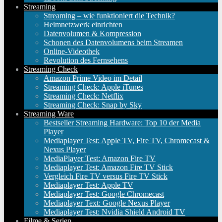
Streaming
Streaming – wie funktioniert die Technik?
Heimnetzwerk einrichten
Datenvolumen & Kompression
Schonen des Datenvolumens beim Streamen
Online-Videothek
Revolution des Fernsehens
Streaming Check
Amazon Prime Video im Detail
Streaming Check: Apple iTunes
Streaming Check: Netflix
Streaming Check: Snap by Sky
Streaming Ware
Bestseller Streaming Hardware: Top 10 der Media
Player
Mediaplayer Test: Apple TV, Fire TV, Chromecast &
Nexus Player
MediaPlayer Test: Amazon Fire TV
Mediaplayer Test: Amazon Fire TV Stick
Vergleich Fire TV versus Fire TV Stick
Mediaplayer Test: Apple TV
Mediaplayer Test: Google Chromecast
Mediaplayer Text: Google Nexus Player
Mediaplayer Test: Nvidia Shield Android TV
Filme & Serien