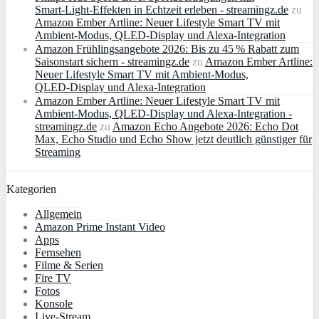
Smart‑Light‑Effekten in Echtzeit erleben - streamingz.de
zu
Amazon Ember Artline: Neuer Lifestyle Smart TV mit
Ambient‑Modus, QLED‑Display und Alexa‑Integration
Amazon Frühlingsangebote 2026: Bis zu 45 % Rabatt zum
Saisonstart sichern - streamingz.de
zu
Amazon Ember Artline:
Neuer Lifestyle Smart TV mit Ambient‑Modus,
QLED‑Display und Alexa‑Integration
Amazon Ember Artline: Neuer Lifestyle Smart TV mit
Ambient‑Modus, QLED‑Display und Alexa‑Integration -
streamingz.de
zu
Amazon Echo Angebote 2026: Echo Dot
Max, Echo Studio und Echo Show jetzt deutlich günstiger für
Streaming
Kategorien
Allgemein
Amazon Prime Instant Video
Apps
Fernsehen
Filme & Serien
Fire TV
Fotos
Konsole
Live-Stream