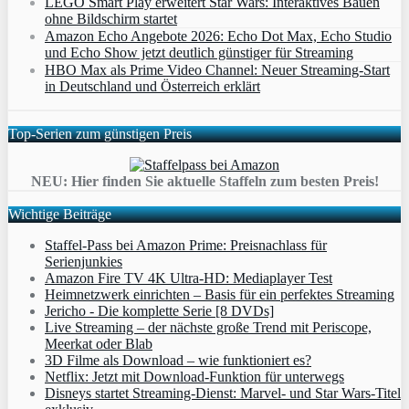
LEGO Smart Play erweitert Star Wars: Interaktives Bauen
ohne Bildschirm startet
Amazon Echo Angebote 2026: Echo Dot Max, Echo Studio
und Echo Show jetzt deutlich günstiger für Streaming
HBO Max als Prime Video Channel: Neuer Streaming‑Start
in Deutschland und Österreich erklärt
Top-Serien zum günstigen Preis
NEU: Hier finden Sie aktuelle Staffeln zum besten Preis!
Wichtige Beiträge
Staffel-Pass bei Amazon Prime: Preisnachlass für
Serienjunkies
Amazon Fire TV 4K Ultra-HD: Mediaplayer Test
Heimnetzwerk einrichten – Basis für ein perfektes Streaming
Jericho - Die komplette Serie [8 DVDs]
Live Streaming – der nächste große Trend mit Periscope,
Meerkat oder Blab
3D Filme als Download – wie funktioniert es?
Netflix: Jetzt mit Download-Funktion für unterwegs
Disneys startet Streaming-Dienst: Marvel- und Star Wars-Titel