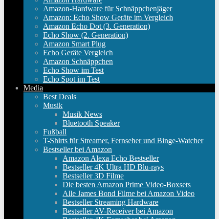
Amazon-Hardware für Schnäppchenjäger
Amazon: Echo Show Geräte im Vergleich
Amazon Echo Dot (3. Generation)
Echo Show (2. Generation)
Amazon Smart Plug
Echo Geräte Vergleich
Amazon Schnäppchen
Echo Show im Test
Echo Spot im Test
Media
Best Deals
Musik
Musik News
Bluetooth Speaker
Fußball
T-Shirts für Streamer, Fernseher und Binge-Watcher
Bestseller bei Amazon
Amazon Alexa Echo Bestseller
Bestseller 4K Ultra HD Blu-rays
Bestseller 3D Filme
Die besten Amazon Prime Video-Boxsets
Alle James Bond Filme bei Amazon Video
Bestseller Streaming Hardware
Bestseller AV-Receiver bei Amazon