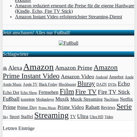
exklusiv
Amazon reduziert erneuert die Preise für die eigene Hardware
(Kindle, Echo, Fire TV Stick)
Amazon Instant Video erfolgreichster Streaming-Dienst
Jetzt anschauen! Alles nur Fußball!
Schlagwörter
Amazon
Amazon
Amazon Prime
Alexa
4k
Prime Instant Video
Amazon Video
Angebot
Apple
Android
Bluray
Echo
Apple Music
Apple TV
Blockbuster
DAZN
Black Friday
DVDs
Film
Fire TV
Fire TV Stick
Fernsehen
Echo Dot
Echo Show
Fußball
Musik
Musik Streaming
Netflix
Mediaplayer
Nachlass
komplette
Serie
Prime
Rabatt
Prime Video
Prime Day
Reviews
Prime Music
Streaming
Ultra
Sport
Staffel
TV
Ultra HD
Video
Sky
Letzten Einträge