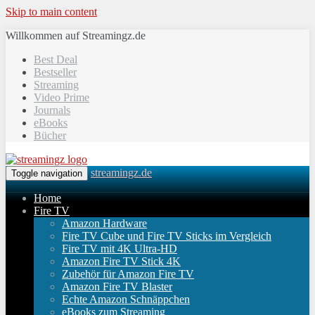
Skip to main content
Willkommen auf Streamingz.de
Best Deal
Bestseller
Streaming
Video Prime
Journals
eBooks
Bücher
streamingz.de
Toggle navigation
Home
Fire TV
Amazon Hardware
Fire TV Cube und Fire TV Sticks im Vergleich
Fire TV mit 4K Ultra-HD
Amazon Fire TV Stick 4K
Zubehör für Amazon Fire TV
Amazon Fire TV Blaster
Echte Amazon Schnäppchen
eBooks zum Streaming