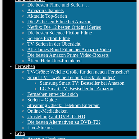
Die besten Filme und Serien …
Amazon Channels
Aktuelle Top-Serien
Die 25 besten Filme bei Amazon
Netflix: Die 12 besten Original Series
Die besten Science Fiction Filme
Science Fiction Filme
TV Serien in der Übersicht
Alle James Bond Filme bei Amazon Video
Die besten Amazon Prime Video-Boxsets
Ältere Heimkino-Premieren
Fernsehen
TV-Größe: Welche Größe für den neuen Fernseher?
Smart-TV – welche Technik steckt dahinter?
Samsung Smart TV: Bestseller bei Amazon
LG Smart TV: Bestseller bei Amazon
Fernsehen entwickelt sich
Serien – Guide
Streaming Check: Telekom Entertain
Online-Mediatheken
Umstellung auf DVB-T2 HD
Die besten Alternativen zu DVB-T2?
Live-Streams
Echo
Amazon Hardware