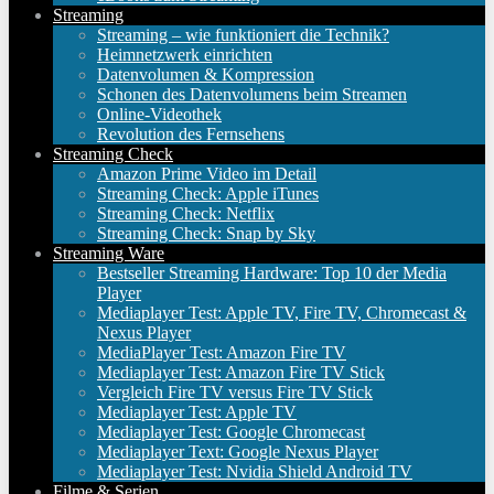
Streaming
Streaming – wie funktioniert die Technik?
Heimnetzwerk einrichten
Datenvolumen & Kompression
Schonen des Datenvolumens beim Streamen
Online-Videothek
Revolution des Fernsehens
Streaming Check
Amazon Prime Video im Detail
Streaming Check: Apple iTunes
Streaming Check: Netflix
Streaming Check: Snap by Sky
Streaming Ware
Bestseller Streaming Hardware: Top 10 der Media
Player
Mediaplayer Test: Apple TV, Fire TV, Chromecast &
Nexus Player
MediaPlayer Test: Amazon Fire TV
Mediaplayer Test: Amazon Fire TV Stick
Vergleich Fire TV versus Fire TV Stick
Mediaplayer Test: Apple TV
Mediaplayer Test: Google Chromecast
Mediaplayer Text: Google Nexus Player
Mediaplayer Test: Nvidia Shield Android TV
Filme & Serien