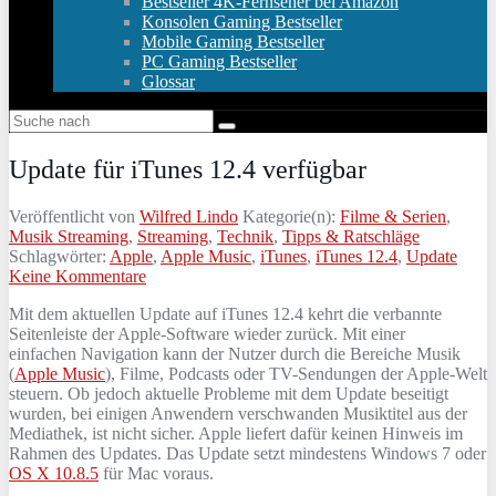
Bestseller 4K-Fernseher bei Amazon
Konsolen Gaming Bestseller
Mobile Gaming Bestseller
PC Gaming Bestseller
Glossar
Update für iTunes 12.4 verfügbar
Veröffentlicht von
Wilfred Lindo
Kategorie(n):
Filme & Serien
,
Musik Streaming
,
Streaming
,
Technik
,
Tipps & Ratschläge
Schlagwörter:
Apple
,
Apple Music
,
iTunes
,
iTunes 12.4
,
Update
Keine Kommentare
Mit dem aktuellen Update auf iTunes 12.4 kehrt die verbannte
Seitenleiste der Apple-Software wieder zurück. Mit einer
einfachen Navigation kann der Nutzer durch die Bereiche Musik
(
Apple Music
), Filme, Podcasts oder TV-Sendungen der Apple-Welt
steuern. Ob jedoch aktuelle Probleme mit dem Update beseitigt
wurden, bei einigen Anwendern verschwanden Musiktitel aus der
Mediathek, ist nicht sicher. Apple liefert dafür keinen Hinweis im
Rahmen des Updates. Das Update setzt mindestens Windows 7 oder
OS X 10.8.5
für Mac voraus.