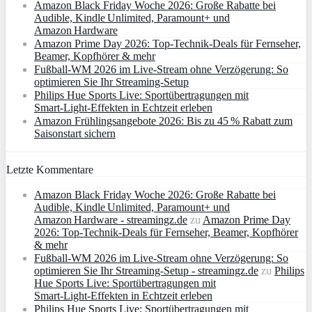
Amazon Black Friday Woche 2026: Große Rabatte bei
Audible, Kindle Unlimited, Paramount+ und
Amazon Hardware
Amazon Prime Day 2026: Top-Technik-Deals für Fernseher,
Beamer, Kopfhörer & mehr
Fußball-WM 2026 im Live-Stream ohne Verzögerung: So
optimieren Sie Ihr Streaming-Setup
Philips Hue Sports Live: Sportübertragungen mit
Smart‑Light‑Effekten in Echtzeit erleben
Amazon Frühlingsangebote 2026: Bis zu 45 % Rabatt zum
Saisonstart sichern
Letzte Kommentare
Amazon Black Friday Woche 2026: Große Rabatte bei
Audible, Kindle Unlimited, Paramount+ und
Amazon Hardware - streamingz.de
zu
Amazon Prime Day
2026: Top-Technik-Deals für Fernseher, Beamer, Kopfhörer
& mehr
Fußball-WM 2026 im Live-Stream ohne Verzögerung: So
optimieren Sie Ihr Streaming-Setup - streamingz.de
zu
Philips
Hue Sports Live: Sportübertragungen mit
Smart‑Light‑Effekten in Echtzeit erleben
Philips Hue Sports Live: Sportübertragungen mit