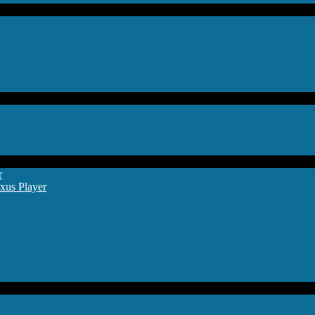
r
xus Player