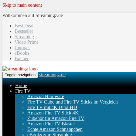
Skip to main content
Willkommen auf Streamingz.de
Best Deal
Bestseller
Streaming
Video Prime
Journals
eBooks
Bücher
streamingz.de
Toggle navigation
Home
Fire TV
Amazon Hardware
Fire TV Cube und Fire TV Sticks im Vergleich
Fire TV mit 4K Ultra-HD
Amazon Fire TV Stick 4K
Zubehör für Amazon Fire TV
Amazon Fire TV Blaster
Echte Amazon Schnäppchen
eBooks zum Streaming