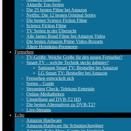
Aktuelle Top-Serien
Die 25 besten Filme bei Amazon
Netflix: Die 12 besten Original Series
Die besten Science Fiction Filme
Science Fiction Filme
TV Serien in der Übersicht
Alle James Bond Filme bei Amazon Video
Die besten Amazon Prime Video-Boxsets
Ältere Heimkino-Premieren
Fernsehen
TV-Größe: Welche Größe für den neuen Fernseher?
Smart-TV – welche Technik steckt dahinter?
Samsung Smart TV: Bestseller bei Amazon
LG Smart TV: Bestseller bei Amazon
Fernsehen entwickelt sich
Serien – Guide
Streaming Check: Telekom Entertain
Online-Mediatheken
Umstellung auf DVB-T2 HD
Die besten Alternativen zu DVB-T2?
Live-Streams
Echo
Amazon Hardware
Amazon-Hardware für Schnäppchenjäger
Amazon: Echo Show Geräte im Vergleich