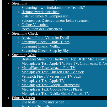
Streaming
Streaming – wie funktioniert die Technik?
Heimnetzwerk einrichten
Datenvolumen & Kompression
Schonen des Datenvolumens beim Streamen
Online-Videothek
Revolution des Fernsehens
Streaming Check
Amazon Prime Video im Detail
Streaming Check: Apple iTunes
Streaming Check: Netflix
Streaming Check: Snap by Sky
Streaming Ware
Bestseller Streaming Hardware: Top 10 der Media Playe
Mediaplayer Test: Apple TV, Fire TV, Chromecast & Ne
MediaPlayer Test: Amazon Fire TV
Mediaplayer Test: Amazon Fire TV Stick
Vergleich Fire TV versus Fire TV Stick
Mediaplayer Test: Apple TV
Mediaplayer Test: Google Chromecast
Mediaplayer Text: Google Nexus Player
Mediaplayer Test: Nvidia Shield Android TV
Filme & Serien
Die besten Filme und Serien …
Amazon Channels