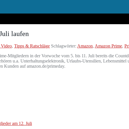
uli laufen
 Video
,
Tipps & Ratschläge
Schlagwörter:
Amazon
,
Amazon Prime
,
Pr
me-Mitgliedern in der Vorwoche vom 5. bis 11. Juli bereits die Countd
ören u.a. Unterhaltungselektronik, Urlaubs-Utensilien, Lebensmittel
den Kunden auf amazon.de/primeday.
ieder am 12. Juli