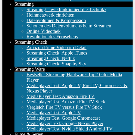
Streaming
Streaming – wie funktioniert die Technik?
Heimnetzwerk einrichten
Datenvolumen & Kompression
Schonen des Datenvolumens beim Streamen
Online-Videothek
Revolution des Fernsehens
Streaming Check
Amazon Prime Video im Detail
Streaming Check: Apple iTunes
Streaming Check: Netflix
Streaming Check: Snap by Sky
Streaming Ware
Bestseller Streaming Hardware: Top 10 der Media
Player
Mediaplayer Test: Apple TV, Fire TV, Chromecast &
Nexus Player
MediaPlayer Test: Amazon Fire TV
Mediaplayer Test: Amazon Fire TV Stick
Vergleich Fire TV versus Fire TV Stick
Mediaplayer Test: Apple TV
Mediaplayer Test: Google Chromecast
Mediaplayer Text: Google Nexus Player
Mediaplayer Test: Nvidia Shield Android TV
Filme & Serien