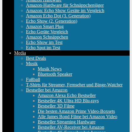
Amazon-Hardware für Schnäppchenjäger
Amazon: Echo Show Geräte im Vergleich
Amazon Echo Dot (3. Generation)
Echo Show (2. Generation)
Amazon Smart Plug
Echo Geräte Vergleich
Amazon Schnäppchen
Echo Show im Test
Echo Spot im Test
Media
Best Deals
Musik
Musik News
Bluetooth Speaker
Fußball
T-Shirts für Streamer, Fernseher und Binge-Watcher
Bestseller bei Amazon
Amazon Alexa Echo Bestseller
Bestseller 4K Ultra HD Blu-rays
Bestseller 3D Filme
Die besten Amazon Prime Video-Boxsets
Alle James Bond Filme bei Amazon Video
Bestseller Streaming Hardware
Bestseller AV-Receiver bei Amazon