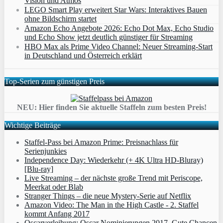
Vision und Atmos
LEGO Smart Play erweitert Star Wars: Interaktives Bauen
ohne Bildschirm startet
Amazon Echo Angebote 2026: Echo Dot Max, Echo Studio
und Echo Show jetzt deutlich günstiger für Streaming
HBO Max als Prime Video Channel: Neuer Streaming‑Start
in Deutschland und Österreich erklärt
Top-Serien zum günstigen Preis
NEU: Hier finden Sie aktuelle Staffeln zum besten Preis!
Wichtige Beiträge
Staffel-Pass bei Amazon Prime: Preisnachlass für
Serienjunkies
Independence Day: Wiederkehr (+ 4K Ultra HD-Bluray)
[Blu-ray]
Live Streaming – der nächste große Trend mit Periscope,
Meerkat oder Blab
Stranger Things – die neue Mystery-Serie auf Netflix
Amazon Video: The Man in the High Castle - 2. Staffel
kommt Anfang 2017
Oscarverleihung: Oscar Nominierungen 2017. Gute Chancen