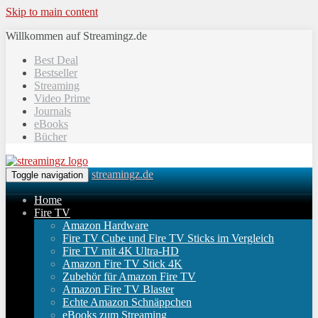
Skip to main content
Willkommen auf Streamingz.de
Best Deal
Bestseller
Streaming
Video Prime
Journals
eBooks
Bücher
streamingz.de
Toggle navigation
Home
Fire TV
Amazon Hardware
Fire TV Cube und Fire TV Sticks im Vergleich
Fire TV mit 4K Ultra-HD
Amazon Fire TV Stick 4K
Zubehör für Amazon Fire TV
Amazon Fire TV Blaster
Echte Amazon Schnäppchen
eBooks zum Streaming