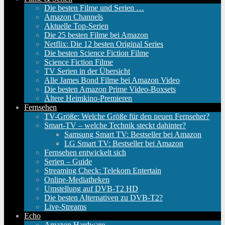
Die besten Filme und Serien …
Amazon Channels
Aktuelle Top-Serien
Die 25 besten Filme bei Amazon
Netflix: Die 12 besten Original Series
Die besten Science Fiction Filme
Science Fiction Filme
TV Serien in der Übersicht
Alle James Bond Filme bei Amazon Video
Die besten Amazon Prime Video-Boxsets
Ältere Heimkino-Premieren
Fernsehen
TV-Größe: Welche Größe für den neuen Fernseher?
Smart-TV – welche Technik steckt dahinter?
Samsung Smart TV: Bestseller bei Amazon
LG Smart TV: Bestseller bei Amazon
Fernsehen entwickelt sich
Serien – Guide
Streaming Check: Telekom Entertain
Online-Mediatheken
Umstellung auf DVB-T2 HD
Die besten Alternativen zu DVB-T2?
Live-Streams
Echo
Amazon Hardware