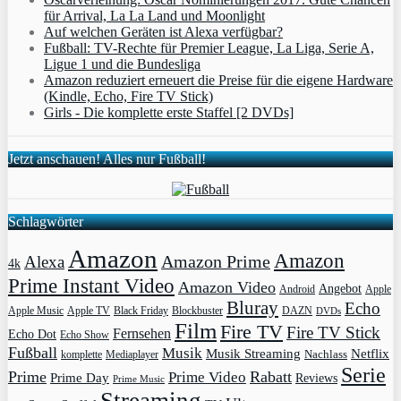
für Arrival, La La Land und Moonlight
Auf welchen Geräten ist Alexa verfügbar?
Fußball: TV-Rechte für Premier League, La Liga, Serie A,
Ligue 1 und die Bundesliga
Amazon reduziert erneuert die Preise für die eigene Hardware
(Kindle, Echo, Fire TV Stick)
Girls - Die komplette erste Staffel [2 DVDs]
Jetzt anschauen! Alles nur Fußball!
Schlagwörter
Amazon
Amazon
Amazon Prime
Alexa
4k
Prime Instant Video
Amazon Video
Angebot
Apple
Android
Bluray
Echo
Apple Music
Apple TV
Blockbuster
DAZN
Black Friday
DVDs
Film
Fire TV
Fire TV Stick
Fernsehen
Echo Dot
Echo Show
Fußball
Musik
Musik Streaming
Netflix
Mediaplayer
Nachlass
komplette
Serie
Prime
Rabatt
Prime Video
Prime Day
Reviews
Prime Music