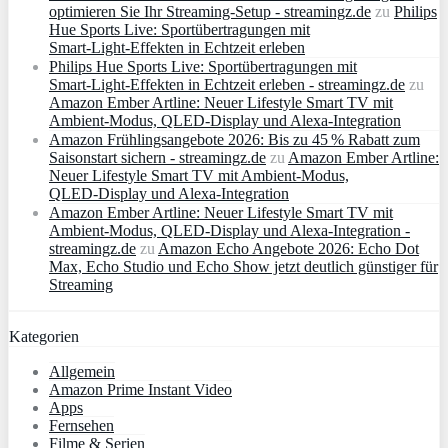
optimieren Sie Ihr Streaming-Setup - streamingz.de
zu
Philips
Hue Sports Live: Sportübertragungen mit
Smart‑Light‑Effekten in Echtzeit erleben
Philips Hue Sports Live: Sportübertragungen mit
Smart‑Light‑Effekten in Echtzeit erleben - streamingz.de
zu
Amazon Ember Artline: Neuer Lifestyle Smart TV mit
Ambient‑Modus, QLED‑Display und Alexa‑Integration
Amazon Frühlingsangebote 2026: Bis zu 45 % Rabatt zum
Saisonstart sichern - streamingz.de
zu
Amazon Ember Artline:
Neuer Lifestyle Smart TV mit Ambient‑Modus,
QLED‑Display und Alexa‑Integration
Amazon Ember Artline: Neuer Lifestyle Smart TV mit
Ambient‑Modus, QLED‑Display und Alexa‑Integration -
streamingz.de
zu
Amazon Echo Angebote 2026: Echo Dot
Max, Echo Studio und Echo Show jetzt deutlich günstiger für
Streaming
Kategorien
Allgemein
Amazon Prime Instant Video
Apps
Fernsehen
Filme & Serien