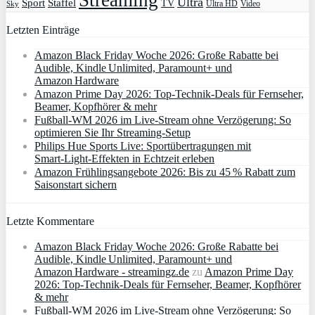
Streaming
Ultra
Sport
Staffel
TV
Ultra HD
Video
Sky
Letzten Einträge
Amazon Black Friday Woche 2026: Große Rabatte bei
Audible, Kindle Unlimited, Paramount+ und
Amazon Hardware
Amazon Prime Day 2026: Top-Technik-Deals für Fernseher,
Beamer, Kopfhörer & mehr
Fußball-WM 2026 im Live-Stream ohne Verzögerung: So
optimieren Sie Ihr Streaming-Setup
Philips Hue Sports Live: Sportübertragungen mit
Smart‑Light‑Effekten in Echtzeit erleben
Amazon Frühlingsangebote 2026: Bis zu 45 % Rabatt zum
Saisonstart sichern
Letzte Kommentare
Amazon Black Friday Woche 2026: Große Rabatte bei
Audible, Kindle Unlimited, Paramount+ und
Amazon Hardware - streamingz.de
zu
Amazon Prime Day
2026: Top-Technik-Deals für Fernseher, Beamer, Kopfhörer
& mehr
Fußball-WM 2026 im Live-Stream ohne Verzögerung: So