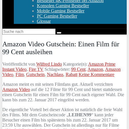
Bestseller 4K-Fernseher bei Amazon
Konsolen Gaming Bestseller
Mobile Gaming Bestseller
PC Gaming Bestseller
Glossar
Amazon Video Gutschein: Einen Film für
99 Cent ausleihen
Veröffentlicht von
Wilfred Lindo
Kategorie(n):
Amazon Prime
Instant Video
,
Fire TV
Schlagwörter:
99 Cent
,
Amazon
,
Amazon
Video
,
Film
,
Gutschein
,
Nachlass
,
Rabatt
Keine Kommentare
Amazon meint es mit seinen Filmfans gut. Aktuell verzichten
Amazon Video
auf die 12 Filme für 99 Cent und bietet stattdessen
einen Gutschein für einen Film für 99 Cent nach eigener Wahl. Die
kann bis zum 22. Januar 2017 eingelöst werden.
De eigentliche Vorteil bei dieser Aktion ist natürlich die freie Wahl
des Films. Mit dem Gutscheincode „
LEIHEN99
“ kann jeder
Besucher einen Film bis spätestens bis zum 22. Januar 2017 um
23:59 Uhr auswählen. Der Gutschein ist allerdings nur für Filme