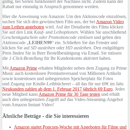
gültig, bei Serien funktioniert der Nachlass nicht. Zudem kann der
Rabatt nur einmalig in Anspruch genommen werden.
Hier die Anweisung von Amazon: Um den Aktionscode einzulösen,
suchen Sie sich den gewünschten Film aus, der bei
Amazon Video
zum Leihen angeboten
wird. Auf der Detailseite des Films klicken
Sie auf den Link
Kauf- und Leihoptionen
. Wählen Sie anschließend
Geschenkgutschein oder Promotioncode einlösen
und geben den
Aktionscode „
LEIHEN99
“ ein. Schließen Sie das Fenster und
klicken Sie auf
SD ausleihen
oder
HD ausleihen
. Den endgültigen
Preis finden Sie in Ihrer Bestellbestätigung via Email. Sie müssen
die
1-Click-Bestellung
für Ihr Kundenkonto aktiviert haben.
Mit
Amazon Prime
erhalten Mitglieder neben dem Zugang zu Prime
Music auch kostenlosen Premiumversand von Millionen Artikeln
sowie kostenlosen und unbegrenzten Speicherplatz für Fotos
und Zugang zur Kindle-Leihbücherei – all das für nur 69€ im Jahr.
Neukunden zahlen ab dem 1. Februar 2017 jährlich 69 Euro
. Jedes
neue Mitglied kann
Amazon Prime für 30 Tage testen
und erhält
auch den unbegrenzten Zugriff auf das Video-Streaming-Angebot
vom Amazon Instant Video!
Ähnliche Beträge - die Sie interessieren
Amazon startet Popcorn-Woche mit Angeboten für Filme und